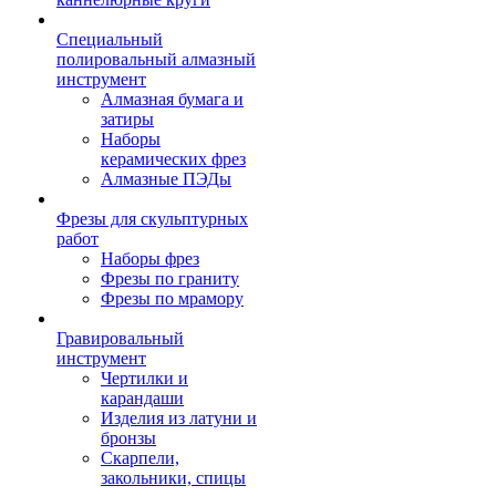
Специальный
полировальный алмазный
инструмент
Алмазная бумага и
затиры
Наборы
керамических фрез
Алмазные ПЭДы
Фрезы для скульптурных
работ
Наборы фрез
Фрезы по граниту
Фрезы по мрамору
Гравировальный
инструмент
Чертилки и
карандаши
Изделия из латуни и
бронзы
Скарпели,
закольники, спицы