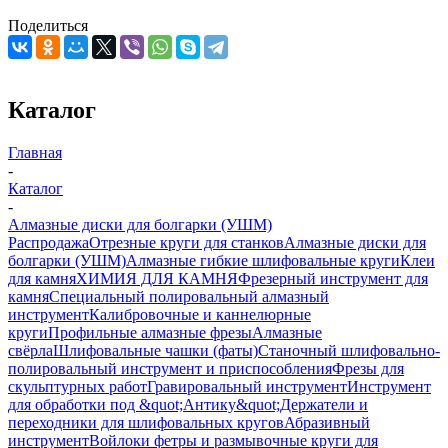
Поделиться
Каталог
Главная
-
Каталог
-
Алмазные диски для болгарки (УШМ)
Распродажа
Отрезные круги для станков
Алмазные диски для
болгарки (УШМ)
Алмазные гибкие шлифовальные круги
Клеи
для камня
ХИМИЯ ДЛЯ КАМНЯ
Фрезерный инструмент для
камня
Специальный полировальный алмазный
инструмент
Калибровочные и каннелюрные
круги
Профильные алмазные фрезы
Алмазные
свёрла
Шлифовальные чашки (фаты)
Станочный шлифовально-
полировальный инструмент и приспособления
Фрезы для
скульптурных работ
Гравировальный инструмент
Инструмент
для обработки под &quot;Антику&quot;
Держатели и
переходники для шлифовальных кругов
Абразивный
инструмент
Войлоки фетры и размывочные круги для