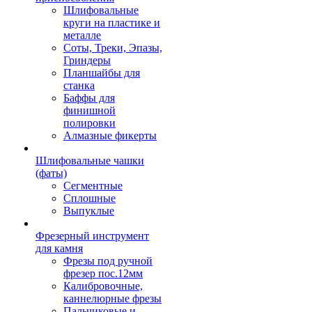
Шлифовальные
круги на пластике и
металле
Соты, Треки, Эпазы,
Гриндеры
Планшайбы для
станка
Баффы для
финишной
полировки
Алмазные фикерты
Шлифовальные чашки
(фаты)
Сегментные
Сплошные
Выпуклые
Фрезерный инструмент
для камня
Фрезы под ручной
фрезер пос.12мм
Калибровочные,
каннелюрные фрезы
Пальчиковые и