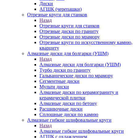
Диски
АГШК (черепашки)
Отрезные круги для станков
Назад
Отрезные круги для станков
Отрезные диски по граниту
Отрезные диски по мрамору
Отрезные круги по искусственному камню,
кварциту
Алмазные диски для болгарки (УШМ)
Назад
Алмазные диски для болгарки (УШМ)
Турбо диски по граниту
Гальванические диски по мрамору
Сегментные диски
Мульти диски
Алмазные диски по керамограниту и
керамической плитки
Алмазные диски по бетону
Расшивочные диски
Сплошные диски по камню
Алмазные гибкие шлифовальные круги
Назад
Алмазные гибкие шлифовальные круги
АГШК с охлаждением