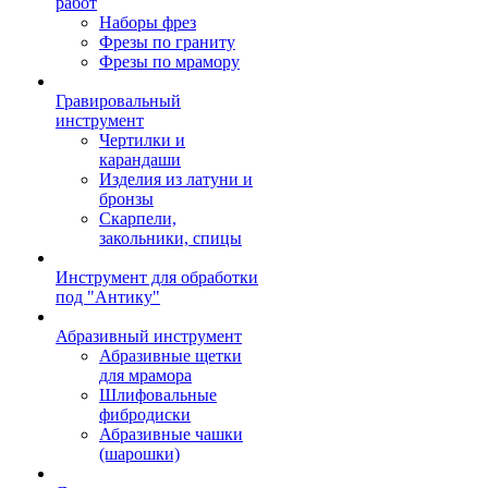
работ
Наборы фрез
Фрезы по граниту
Фрезы по мрамору
Гравировальный
инструмент
Чертилки и
карандаши
Изделия из латуни и
бронзы
Скарпели,
закольники, спицы
Инструмент для обработки
под "Антику"
Абразивный инструмент
Абразивные щетки
для мрамора
Шлифовальные
фибродиски
Абразивные чашки
(шарошки)