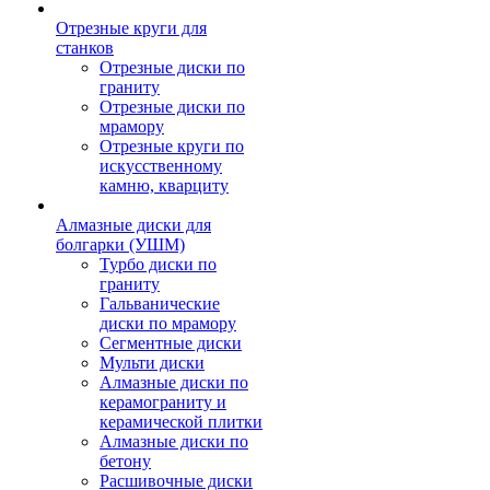
Отрезные круги для
станков
Отрезные диски по
граниту
Отрезные диски по
мрамору
Отрезные круги по
искусственному
камню, кварциту
Алмазные диски для
болгарки (УШМ)
Турбо диски по
граниту
Гальванические
диски по мрамору
Сегментные диски
Мульти диски
Алмазные диски по
керамограниту и
керамической плитки
Алмазные диски по
бетону
Расшивочные диски