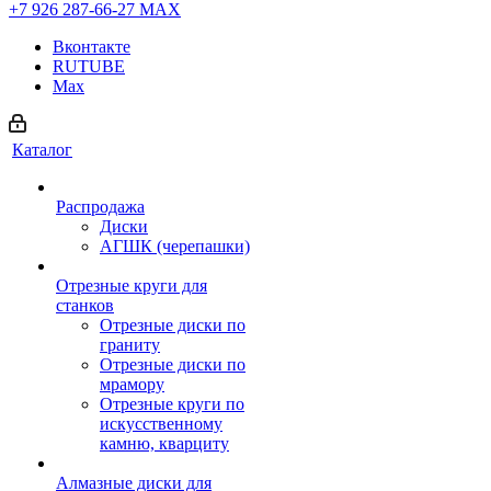
+7 926 287-66-27
МАХ
Вконтакте
RUTUBE
Max
Каталог
Распродажа
Диски
АГШК (черепашки)
Отрезные круги для
станков
Отрезные диски по
граниту
Отрезные диски по
мрамору
Отрезные круги по
искусственному
камню, кварциту
Алмазные диски для