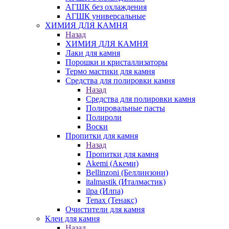
АГШК без охлаждения
АГШК универсальные
ХИМИЯ ДЛЯ КАМНЯ
Назад
ХИМИЯ ДЛЯ КАМНЯ
Лаки для камня
Порошки и кристаллизаторы
Термо мастики для камня
Средства для полировки камня
Назад
Средства для полировки камня
Полировальные пасты
Полироли
Воски
Пропитки для камня
Назад
Пропитки для камня
Akemi (Акеми)
Bellinzoni (Беллинзони)
italmastik (Италмастик)
ilpa (Илпа)
Tenax (Тенакс)
Очистители для камня
Клеи для камня
Назад