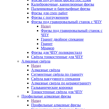
Калибровочные, каннелюрные фрезы
Пальчиковые и барельефные фрезы
Фрезы для спец работ
Фрезы с погружением
Фрезы под гравировальный станок с ЧПУ
Назад
Фрезы под гравировальный станок с
ЧПУ
Гранит двойное спекание
Гранит
Мрамор
Фрезы для ЧПУ поликристалл
Свёрла тонкостенные для ЧПУ
Алмазные свёрла
Назад
Алмазные свёрла
Сегментные свёрла по граниту
Свёрла вакуумного спекания
Алмазные сверла по керамограниту
Гальванические коронки
Тонкостенные свёрла для ЧПУ
Профильные алмазные фрезы
Назад
Профильные алмазные фрезы