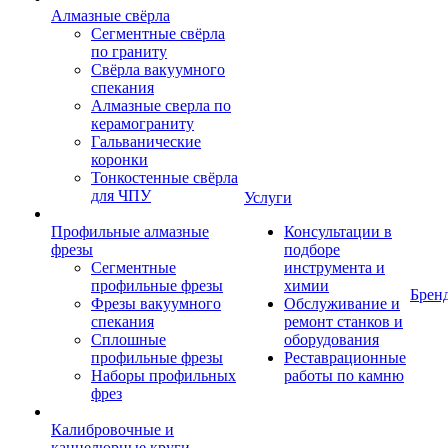
Алмазные свёрла
Сегментные свёрла
по граниту
Свёрла вакуумного
спекания
Алмазные сверла по
керамограниту
Гальванические
коронки
Тонкостенные свёрла
для ЧПУ
Услуги
Профильные алмазные
Консультации в
фрезы
подборе
Сегментные
инструмента и
профильные фрезы
химии
Брен
Фрезы вакуумного
Обслуживание и
спекания
ремонт станков и
Сплошные
оборудования
профильные фрезы
Реставрационные
Наборы профильных
работы по камню
фрез
Калибровочные и
каннелюрные круги