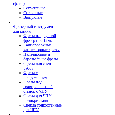
(фаты)
Сегментные
Сплошные
Выпуклые
Фрезерный инструмент
для камня
Фрезы под ручной
фрезер пос.12мм
Калибровочные,
каннелюрные фрезы
Пальчиковые и
барельефные фрезы
Фрезы для спец
работ
Фрезы с
погружением
Фрезы под
гравировальный
станок с ЧПУ
Фрезы для ЧПУ
поликристалл
Свёрла тонкостенные
для ЧПУ