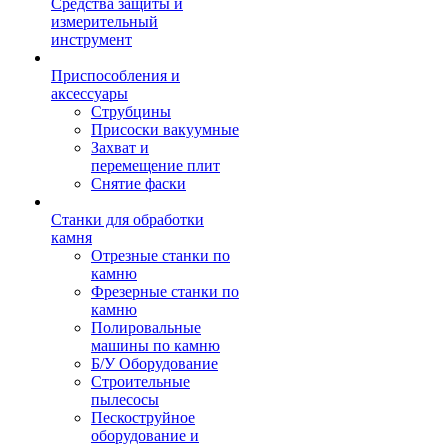
Средства защиты и
измерительный
инструмент
Приспособления и
аксессуары
Струбцины
Присоски вакуумные
Захват и
перемещение плит
Снятие фаски
Станки для обработки
камня
Отрезные станки по
камню
Фрезерные станки по
камню
Полировальные
машины по камню
Б/У Оборудование
Строительные
пылесосы
Пескоструйное
оборудование и