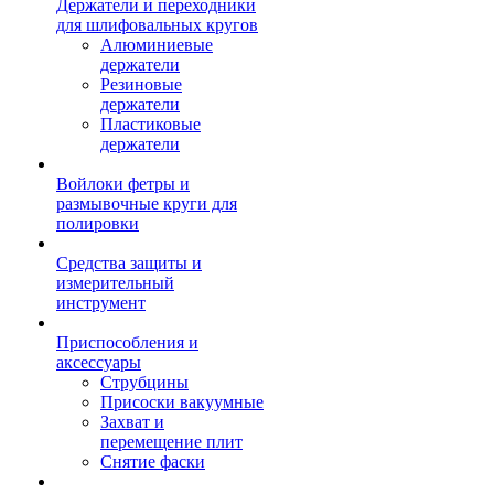
Держатели и переходники
для шлифовальных кругов
Алюминиевые
держатели
Резиновые
держатели
Пластиковые
держатели
Войлоки фетры и
размывочные круги для
полировки
Средства защиты и
измерительный
инструмент
Приспособления и
аксессуары
Струбцины
Присоски вакуумные
Захват и
перемещение плит
Снятие фаски