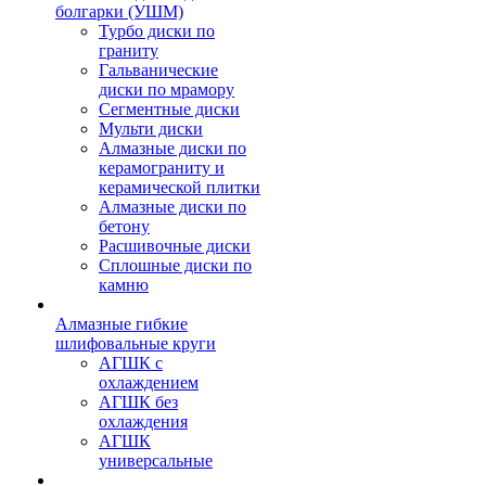
болгарки (УШМ)
Турбо диски по
граниту
Гальванические
диски по мрамору
Сегментные диски
Мульти диски
Алмазные диски по
керамограниту и
керамической плитки
Алмазные диски по
бетону
Расшивочные диски
Сплошные диски по
камню
Алмазные гибкие
шлифовальные круги
АГШК с
охлаждением
АГШК без
охлаждения
АГШК
универсальные