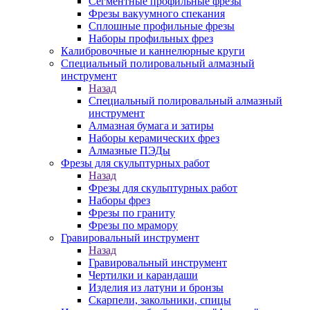
Сегментные профильные фрезы
Фрезы вакуумного спекания
Сплошные профильные фрезы
Наборы профильных фрез
Калибровочные и каннелюрные круги
Специальный полировальный алмазный
инструмент
Назад
Специальный полировальный алмазный
инструмент
Алмазная бумага и затиры
Наборы керамических фрез
Алмазные ПЭДы
Фрезы для скульптурных работ
Назад
Фрезы для скульптурных работ
Наборы фрез
Фрезы по граниту
Фрезы по мрамору
Гравировальный инструмент
Назад
Гравировальный инструмент
Чертилки и карандаши
Изделия из латуни и бронзы
Скарпели, закольники, спицы