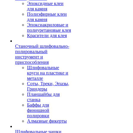
Эпоксидные клеи
для камня
Полиэфирные клеи
для камня
Эпоксиакриловые и
полиуретановые клея
Красители для клея
Станочный шлифовально-
полировальный
инструмент и
приспособления
Шлифовальные
круги на пластике и
металле
Соты, Треки, Эпазы,
Гриндеры
Планшайбы для
станка
Баффы для
финишной
полировки
Алмазные фикерты
Шлифовальные чашки