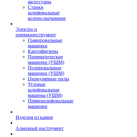
аксессуары
Станки
шлифовальные
колено-рычажные
Электро и
пневмоинструмент
Гравировальные
машинки
Кантофрезеры
Пневматические
машинки (УШМ)
Полировальные
машинки (УШМ)
Циркулярные пилы
Угловые
шлифовальные
машины (УШМ)
Прямошлифовальные
машинки
Изделия из камня
Алмазный инструмент