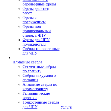
барельефные фрезы
Фрезы для спец
работ
Фрезы с
погружением
Фрезы под
гравировальный
станок с ЧПУ
Фрезы для ЧПУ
поликристалл
Свёрла тонкостенные
для ЧПУ
Алмазные свёрла
Сегментные свёрла
по граниту
Свёрла вакуумного
спекания
Алмазные сверла по
керамограниту
Гальванические
коронки
Тонкостенные свёрла
для ЧПУ
Услуги