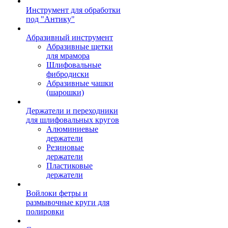
Инструмент для обработки
под "Антику"
Абразивный инструмент
Абразивные щетки
для мрамора
Шлифовальные
фибродиски
Абразивные чашки
(шарошки)
Держатели и переходники
для шлифовальных кругов
Алюминиевые
держатели
Резиновые
держатели
Пластиковые
держатели
Войлоки фетры и
размывочные круги для
полировки