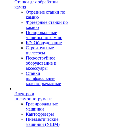
Станки для обработки
камня
Отрезные станки по
камню
Фрезерные станки по
камню
Полировальные
машины по камню
Б/У Оборудование
Строительные
пылесосы
Пескоструйное
оборудование и
аксессуары
Станки
шлифовальные
колено-рычажные
Электро и
пневмоинструмент
Гравировальные
машинки
Кантофрезеры
Пневматические
машинки (УШМ)