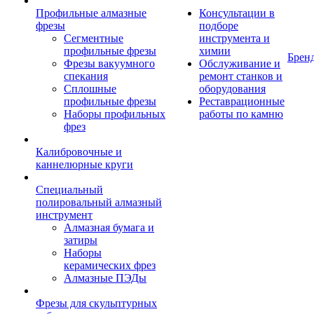
Профильные алмазные
Консультации в
фрезы
подборе
Сегментные
инструмента и
профильные фрезы
химии
Брен
Фрезы вакуумного
Обслуживание и
спекания
ремонт станков и
Сплошные
оборудования
профильные фрезы
Реставрационные
Наборы профильных
работы по камню
фрез
Калибровочные и
каннелюрные круги
Специальный
полировальный алмазный
инструмент
Алмазная бумага и
затиры
Наборы
керамических фрез
Алмазные ПЭДы
Фрезы для скульптурных