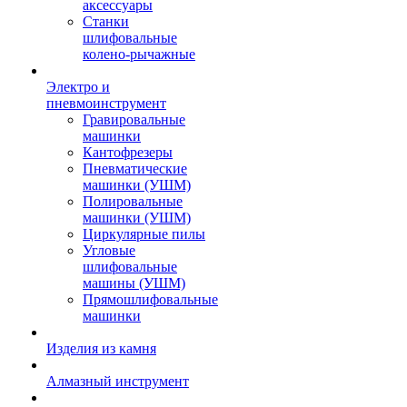
аксессуары
Станки
шлифовальные
колено-рычажные
Электро и
пневмоинструмент
Гравировальные
машинки
Кантофрезеры
Пневматические
машинки (УШМ)
Полировальные
машинки (УШМ)
Циркулярные пилы
Угловые
шлифовальные
машины (УШМ)
Прямошлифовальные
машинки
Изделия из камня
Алмазный инструмент