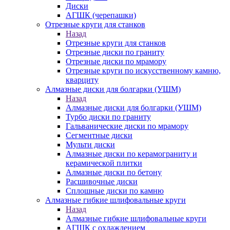
Диски
АГШК (черепашки)
Отрезные круги для станков
Назад
Отрезные круги для станков
Отрезные диски по граниту
Отрезные диски по мрамору
Отрезные круги по искусственному камню,
кварциту
Алмазные диски для болгарки (УШМ)
Назад
Алмазные диски для болгарки (УШМ)
Турбо диски по граниту
Гальванические диски по мрамору
Сегментные диски
Мульти диски
Алмазные диски по керамограниту и
керамической плитки
Алмазные диски по бетону
Расшивочные диски
Сплошные диски по камню
Алмазные гибкие шлифовальные круги
Назад
Алмазные гибкие шлифовальные круги
АГШК с охлаждением