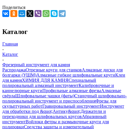
Поделиться
Каталог
Главная
-
Каталог
-
Фрезерный инструмент для камня
Распродажа
Отрезные круги для станков
Алмазные диски для
болгарки (УШМ)
Алмазные гибкие шлифовальные круги
Клеи
для камня
ХИМИЯ ДЛЯ КАМНЯ
Специальный
полировальный алмазный инструмент
Калибровочные и
каннелюрные круги
Профильные алмазные фрезы
Алмазные
свёрла
Шлифовальные чашки (фаты)
Станочный шлифовально-
полировальный инструмент и приспособления
Фрезы для
скульптурных работ
Гравировальный инструмент
Инструмент
для обработки под &quot;Антику&quot;
Держатели и
переходники для шлифовальных кругов
Абразивный
инструмент
Войлоки фетры и размывочные круги для
полировки
Средства защиты и измерительный