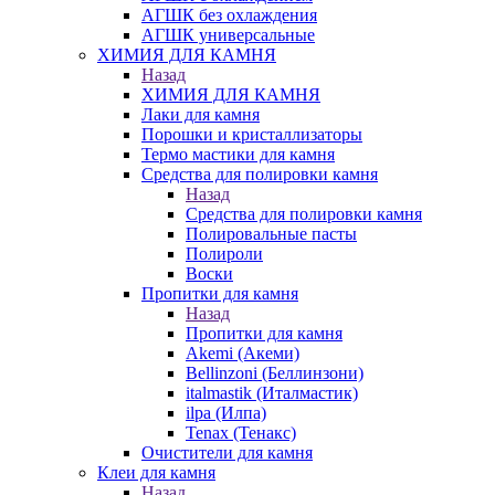
АГШК без охлаждения
АГШК универсальные
ХИМИЯ ДЛЯ КАМНЯ
Назад
ХИМИЯ ДЛЯ КАМНЯ
Лаки для камня
Порошки и кристаллизаторы
Термо мастики для камня
Средства для полировки камня
Назад
Средства для полировки камня
Полировальные пасты
Полироли
Воски
Пропитки для камня
Назад
Пропитки для камня
Akemi (Акеми)
Bellinzoni (Беллинзони)
italmastik (Италмастик)
ilpa (Илпа)
Tenax (Тенакс)
Очистители для камня
Клеи для камня
Назад