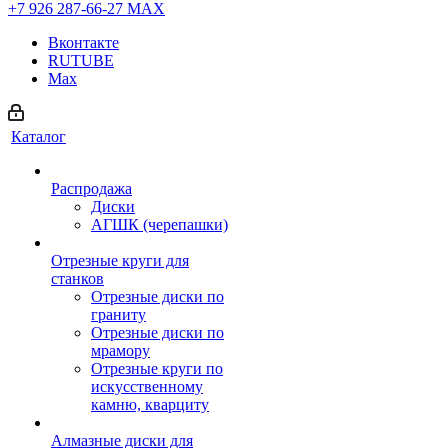
+7 926 287-66-27
МАХ
Вконтакте
RUTUBE
Max
Каталог
Распродажа
Диски
АГШК (черепашки)
Отрезные круги для
станков
Отрезные диски по
граниту
Отрезные диски по
мрамору
Отрезные круги по
искусственному
камню, кварциту
Алмазные диски для