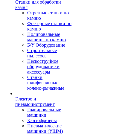
Станки для обработки
камня
Отрезные станки по
камню
Фрезерные станки по
камню
Полировальные
машины по камню
Б/У Оборудование
Строительные
пылесосы
Пескоструйное
оборудование и
аксессуары
Станки
шлифовальные
колено-рычажные
Электро и
пневмоинструмент
Гравировальные
машинки
Кантофрезеры
Пневматические
машинки (УШМ)