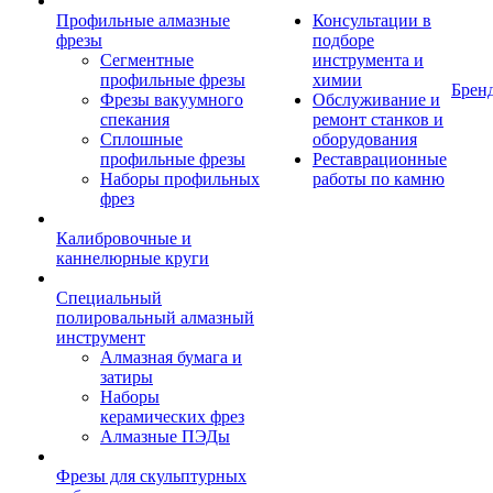
Профильные алмазные
Консультации в
фрезы
подборе
Сегментные
инструмента и
профильные фрезы
химии
Брен
Фрезы вакуумного
Обслуживание и
спекания
ремонт станков и
Сплошные
оборудования
профильные фрезы
Реставрационные
Наборы профильных
работы по камню
фрез
Калибровочные и
каннелюрные круги
Специальный
полировальный алмазный
инструмент
Алмазная бумага и
затиры
Наборы
керамических фрез
Алмазные ПЭДы
Фрезы для скульптурных