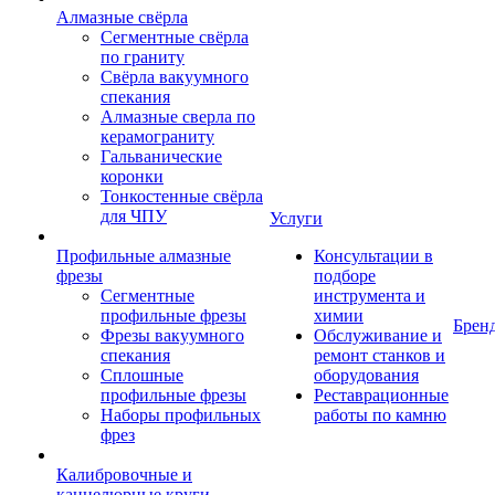
Алмазные свёрла
Сегментные свёрла
по граниту
Свёрла вакуумного
спекания
Алмазные сверла по
керамограниту
Гальванические
коронки
Тонкостенные свёрла
для ЧПУ
Услуги
Профильные алмазные
Консультации в
фрезы
подборе
Сегментные
инструмента и
профильные фрезы
химии
Брен
Фрезы вакуумного
Обслуживание и
спекания
ремонт станков и
Сплошные
оборудования
профильные фрезы
Реставрационные
Наборы профильных
работы по камню
фрез
Калибровочные и
каннелюрные круги