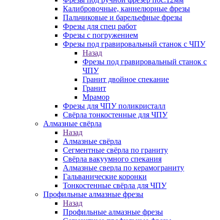
Калибровочные, каннелюрные фрезы
Пальчиковые и барельефные фрезы
Фрезы для спец работ
Фрезы с погружением
Фрезы под гравировальный станок с ЧПУ
Назад
Фрезы под гравировальный станок с
ЧПУ
Гранит двойное спекание
Гранит
Мрамор
Фрезы для ЧПУ поликристалл
Свёрла тонкостенные для ЧПУ
Алмазные свёрла
Назад
Алмазные свёрла
Сегментные свёрла по граниту
Свёрла вакуумного спекания
Алмазные сверла по керамограниту
Гальванические коронки
Тонкостенные свёрла для ЧПУ
Профильные алмазные фрезы
Назад
Профильные алмазные фрезы