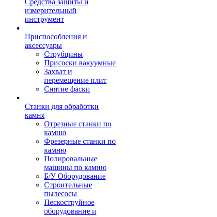
Средства защиты и
измерительный
инструмент
Приспособления и
аксессуары
Струбцины
Присоски вакуумные
Захват и
перемещение плит
Снятие фаски
Станки для обработки
камня
Отрезные станки по
камню
Фрезерные станки по
камню
Полировальные
машины по камню
Б/У Оборудование
Строительные
пылесосы
Пескоструйное
оборудование и