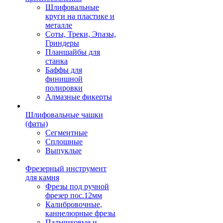
Шлифовальные
круги на пластике и
металле
Соты, Треки, Эпазы,
Гриндеры
Планшайбы для
станка
Баффы для
финишной
полировки
Алмазные фикерты
Шлифовальные чашки
(фаты)
Сегментные
Сплошные
Выпуклые
Фрезерный инструмент
для камня
Фрезы под ручной
фрезер пос.12мм
Калибровочные,
каннелюрные фрезы
Пальчиковые и