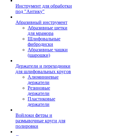
Инструмент для обработки
под "Антику"
Абразивный инструмент
Абразивные щетки
для мрамора
Шлифовальные
фибродиски
Абразивные чашки
(шарошки)
Держатели и переходники
для шлифовальных кругов
Алюминиевые
держатели
Резиновые
держатели
Пластиковые
держатели
Войлоки фетры и
размывочные круги для
полировки