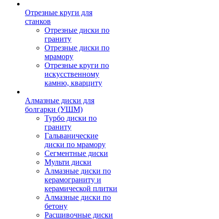
Отрезные круги для
станков
Отрезные диски по
граниту
Отрезные диски по
мрамору
Отрезные круги по
искусственному
камню, кварциту
Алмазные диски для
болгарки (УШМ)
Турбо диски по
граниту
Гальванические
диски по мрамору
Сегментные диски
Мульти диски
Алмазные диски по
керамограниту и
керамической плитки
Алмазные диски по
бетону
Расшивочные диски