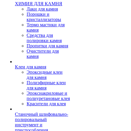
ХИМИЯ ДЛЯ КАМНЯ
Лаки для камня
Порошки и
кристаллизаторы
Термо мастики для
камня
Средства для
полировки камня
Пропитки для камня
Очистители для
камня
Клеи для камня
Эпоксидные клеи
для камня
Полиэфирные клеи
для камня
Эпоксиакриловые и
полиуретановые клея
Красители для клея
Станочный шлифовально-
полировальный
инструмент и
приспособления