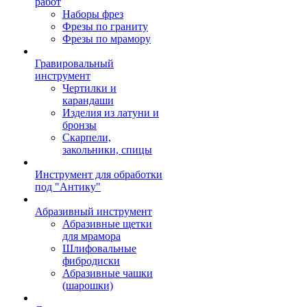
работ
Наборы фрез
Фрезы по граниту
Фрезы по мрамору
Гравировальный
инструмент
Чертилки и
карандаши
Изделия из латуни и
бронзы
Скарпели,
закольники, спицы
Инструмент для обработки
под "Антику"
Абразивный инструмент
Абразивные щетки
для мрамора
Шлифовальные
фибродиски
Абразивные чашки
(шарошки)