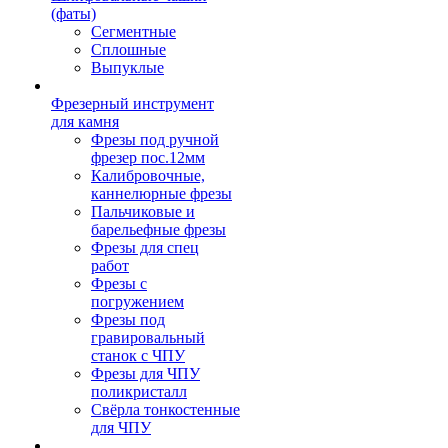
(фаты)
Сегментные
Сплошные
Выпуклые
Фрезерный инструмент
для камня
Фрезы под ручной
фрезер пос.12мм
Калибровочные,
каннелюрные фрезы
Пальчиковые и
барельефные фрезы
Фрезы для спец
работ
Фрезы с
погружением
Фрезы под
гравировальный
станок с ЧПУ
Фрезы для ЧПУ
поликристалл
Свёрла тонкостенные
для ЧПУ