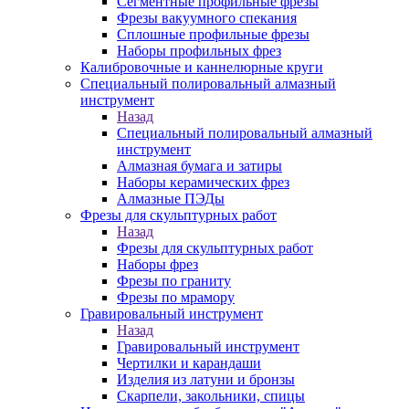
Сегментные профильные фрезы
Фрезы вакуумного спекания
Сплошные профильные фрезы
Наборы профильных фрез
Калибровочные и каннелюрные круги
Специальный полировальный алмазный
инструмент
Назад
Специальный полировальный алмазный
инструмент
Алмазная бумага и затиры
Наборы керамических фрез
Алмазные ПЭДы
Фрезы для скульптурных работ
Назад
Фрезы для скульптурных работ
Наборы фрез
Фрезы по граниту
Фрезы по мрамору
Гравировальный инструмент
Назад
Гравировальный инструмент
Чертилки и карандаши
Изделия из латуни и бронзы
Скарпели, закольники, спицы