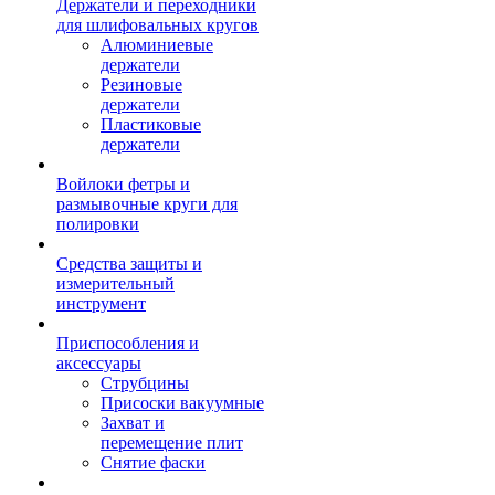
Держатели и переходники
для шлифовальных кругов
Алюминиевые
держатели
Резиновые
держатели
Пластиковые
держатели
Войлоки фетры и
размывочные круги для
полировки
Средства защиты и
измерительный
инструмент
Приспособления и
аксессуары
Струбцины
Присоски вакуумные
Захват и
перемещение плит
Снятие фаски