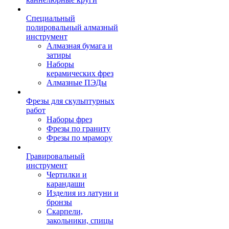
Специальный
полировальный алмазный
инструмент
Алмазная бумага и
затиры
Наборы
керамических фрез
Алмазные ПЭДы
Фрезы для скульптурных
работ
Наборы фрез
Фрезы по граниту
Фрезы по мрамору
Гравировальный
инструмент
Чертилки и
карандаши
Изделия из латуни и
бронзы
Скарпели,
закольники, спицы