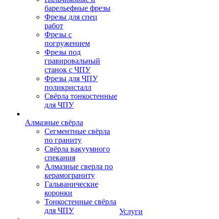
барельефные фрезы
Фрезы для спец
работ
Фрезы с
погружением
Фрезы под
гравировальный
станок с ЧПУ
Фрезы для ЧПУ
поликристалл
Свёрла тонкостенные
для ЧПУ
Алмазные свёрла
Сегментные свёрла
по граниту
Свёрла вакуумного
спекания
Алмазные сверла по
керамограниту
Гальванические
коронки
Тонкостенные свёрла
для ЧПУ
Услуги