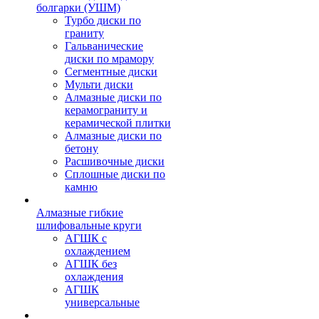
болгарки (УШМ)
Турбо диски по
граниту
Гальванические
диски по мрамору
Сегментные диски
Мульти диски
Алмазные диски по
керамограниту и
керамической плитки
Алмазные диски по
бетону
Расшивочные диски
Сплошные диски по
камню
Алмазные гибкие
шлифовальные круги
АГШК с
охлаждением
АГШК без
охлаждения
АГШК
универсальные