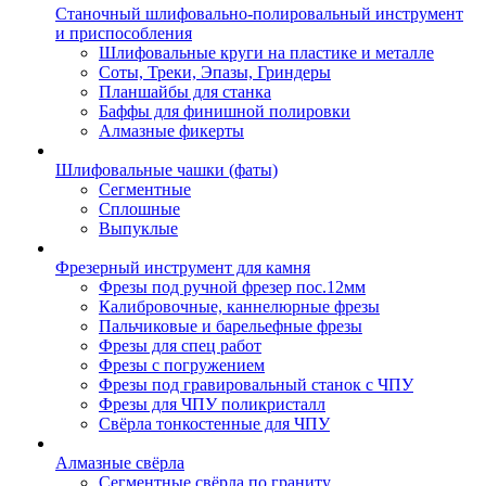
Станочный шлифовально-полировальный инструмент
и приспособления
Шлифовальные круги на пластике и металле
Соты, Треки, Эпазы, Гриндеры
Планшайбы для станка
Баффы для финишной полировки
Алмазные фикерты
Шлифовальные чашки (фаты)
Сегментные
Сплошные
Выпуклые
Фрезерный инструмент для камня
Фрезы под ручной фрезер пос.12мм
Калибровочные, каннелюрные фрезы
Пальчиковые и барельефные фрезы
Фрезы для спец работ
Фрезы с погружением
Фрезы под гравировальный станок с ЧПУ
Фрезы для ЧПУ поликристалл
Свёрла тонкостенные для ЧПУ
Алмазные свёрла
Сегментные свёрла по граниту