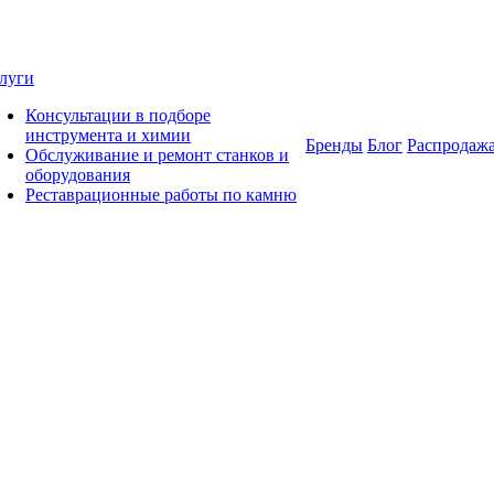
луги
Консультации в подборе
инструмента и химии
Бренды
Блог
Распродаж
Обслуживание и ремонт станков и
оборудования
Реставрационные работы по камню