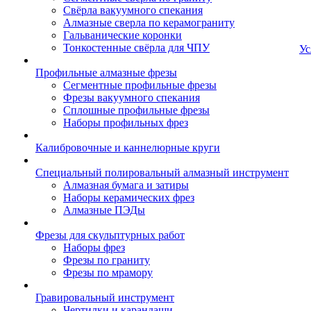
Свёрла вакуумного спекания
Алмазные сверла по керамограниту
Гальванические коронки
Тонкостенные свёрла для ЧПУ
Ус
Профильные алмазные фрезы
Сегментные профильные фрезы
Фрезы вакуумного спекания
Сплошные профильные фрезы
Наборы профильных фрез
Калибровочные и каннелюрные круги
Специальный полировальный алмазный инструмент
Алмазная бумага и затиры
Наборы керамических фрез
Алмазные ПЭДы
Фрезы для скульптурных работ
Наборы фрез
Фрезы по граниту
Фрезы по мрамору
Гравировальный инструмент
Чертилки и карандаши