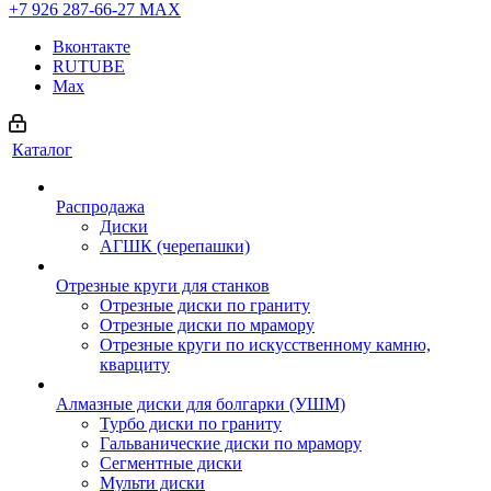
+7 926 287-66-27
МАХ
Вконтакте
RUTUBE
Max
Каталог
Распродажа
Диски
АГШК (черепашки)
Отрезные круги для станков
Отрезные диски по граниту
Отрезные диски по мрамору
Отрезные круги по искусственному камню,
кварциту
Алмазные диски для болгарки (УШМ)
Турбо диски по граниту
Гальванические диски по мрамору
Сегментные диски
Мульти диски