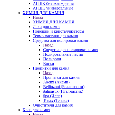
АГШК без охлаждения
АГШК универсальные
ХИМИЯ ДЛЯ КАМНЯ
Назад
ХИМИЯ ДЛЯ КАМНЯ
Лаки для камня
Порошки и кристаллизаторы
Термо мастики для камня
Средства для полировки камня
Назад
Средства для полировки камня
Полировальные пасты
Полироли
Воски
Пропитки для камня
Назад
Пропитки для камня
Akemi (Акеми)
Bellinzoni (Беллинзони)
italmastik (Италмастик)
ilpa (Илпа)
Tenax (Тенакс)
Очистители для камня
Клеи для камня
Назад