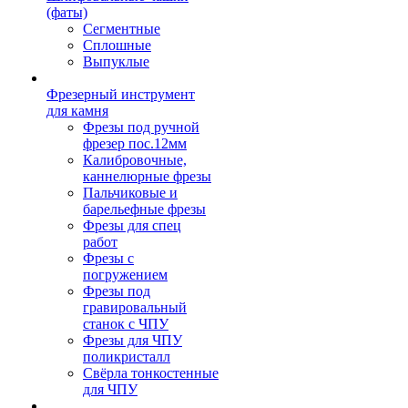
(фаты)
Сегментные
Сплошные
Выпуклые
Фрезерный инструмент
для камня
Фрезы под ручной
фрезер пос.12мм
Калибровочные,
каннелюрные фрезы
Пальчиковые и
барельефные фрезы
Фрезы для спец
работ
Фрезы с
погружением
Фрезы под
гравировальный
станок с ЧПУ
Фрезы для ЧПУ
поликристалл
Свёрла тонкостенные
для ЧПУ