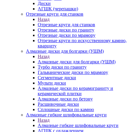
Диски
АГШК (черепашки)
Отрезные круги для станков
Назад
Отрезные круги для станков
Отрезные диски по граниту
Отрезные диски по мрамору
Отрезные круги по искусственному камню,
кварциту
Алмазные диски для болгарки (УШМ)
Назад
Алмазные диски для болгарки (УШМ)
Турбо диски по граниту
Гальванические диски по мрамору
Сегментные диски
Мульти диски
Алмазные диски по керамограниту и
керамической плитки
Алмазные диски по бетону
Расшивочные диски
Сплошные диски по камню
Алмазные гибкие шлифовальные круги
Назад
Алмазные гибкие шлифовальные круги
АГШК с охлаждением