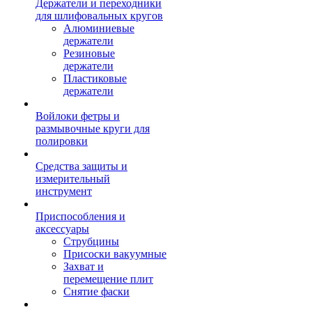
Держатели и переходники
для шлифовальных кругов
Алюминиевые
держатели
Резиновые
держатели
Пластиковые
держатели
Войлоки фетры и
размывочные круги для
полировки
Средства защиты и
измерительный
инструмент
Приспособления и
аксессуары
Струбцины
Присоски вакуумные
Захват и
перемещение плит
Снятие фаски