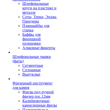
Шлифовальные
круги на пластике и
металле
Соты, Треки, Эпазы,
Гриндеры
Планшайбы для
станка
Баффы для
финишной
полировки
Алмазные фикерты
Шлифовальные чашки
(фаты)
Сегментные
Сплошные
Выпуклые
Фрезерный инструмент
для камня
Фрезы под ручной
фрезер пос.12мм
Калибровочные,
каннелюрные фрезы
Пальчиковые и