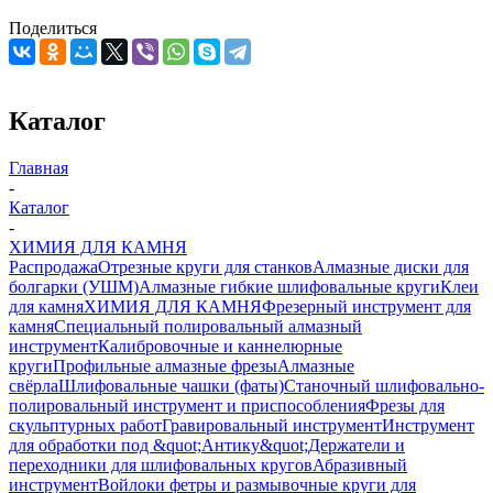
Поделиться
Каталог
Главная
-
Каталог
-
ХИМИЯ ДЛЯ КАМНЯ
Распродажа
Отрезные круги для станков
Алмазные диски для
болгарки (УШМ)
Алмазные гибкие шлифовальные круги
Клеи
для камня
ХИМИЯ ДЛЯ КАМНЯ
Фрезерный инструмент для
камня
Специальный полировальный алмазный
инструмент
Калибровочные и каннелюрные
круги
Профильные алмазные фрезы
Алмазные
свёрла
Шлифовальные чашки (фаты)
Станочный шлифовально-
полировальный инструмент и приспособления
Фрезы для
скульптурных работ
Гравировальный инструмент
Инструмент
для обработки под &quot;Антику&quot;
Держатели и
переходники для шлифовальных кругов
Абразивный
инструмент
Войлоки фетры и размывочные круги для