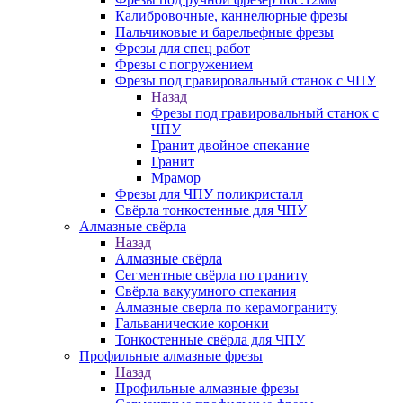
Калибровочные, каннелюрные фрезы
Пальчиковые и барельефные фрезы
Фрезы для спец работ
Фрезы с погружением
Фрезы под гравировальный станок с ЧПУ
Назад
Фрезы под гравировальный станок с
ЧПУ
Гранит двойное спекание
Гранит
Мрамор
Фрезы для ЧПУ поликристалл
Свёрла тонкостенные для ЧПУ
Алмазные свёрла
Назад
Алмазные свёрла
Сегментные свёрла по граниту
Свёрла вакуумного спекания
Алмазные сверла по керамограниту
Гальванические коронки
Тонкостенные свёрла для ЧПУ
Профильные алмазные фрезы
Назад
Профильные алмазные фрезы