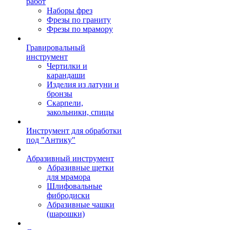
работ
Наборы фрез
Фрезы по граниту
Фрезы по мрамору
Гравировальный
инструмент
Чертилки и
карандаши
Изделия из латуни и
бронзы
Скарпели,
закольники, спицы
Инструмент для обработки
под "Антику"
Абразивный инструмент
Абразивные щетки
для мрамора
Шлифовальные
фибродиски
Абразивные чашки
(шарошки)