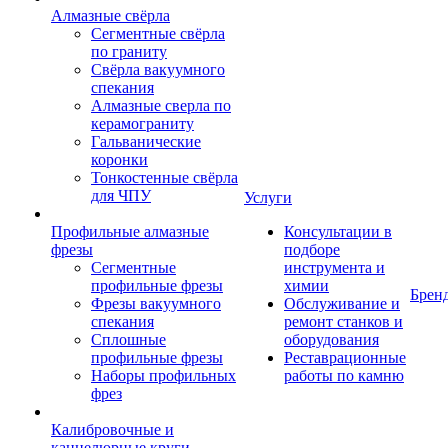
Алмазные свёрла
Сегментные свёрла
по граниту
Свёрла вакуумного
спекания
Алмазные сверла по
керамограниту
Гальванические
коронки
Тонкостенные свёрла
для ЧПУ
Услуги
Профильные алмазные
Консультации в
фрезы
подборе
Сегментные
инструмента и
профильные фрезы
химии
Брен
Фрезы вакуумного
Обслуживание и
спекания
ремонт станков и
Сплошные
оборудования
профильные фрезы
Реставрационные
Наборы профильных
работы по камню
фрез
Калибровочные и
каннелюрные круги