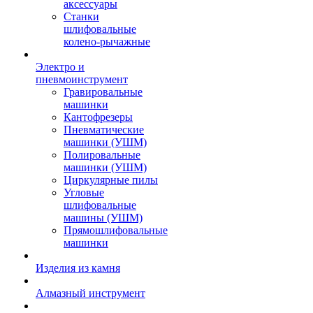
аксессуары
Станки
шлифовальные
колено-рычажные
Электро и
пневмоинструмент
Гравировальные
машинки
Кантофрезеры
Пневматические
машинки (УШМ)
Полировальные
машинки (УШМ)
Циркулярные пилы
Угловые
шлифовальные
машины (УШМ)
Прямошлифовальные
машинки
Изделия из камня
Алмазный инструмент