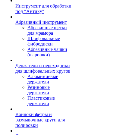
Инструмент для обработки
под "Антику"
Абразивный инструмент
Абразивные щетки
для мрамора
Шлифовальные
фибродиски
Абразивные чашки
(шарошки)
Держатели и переходники
для шлифовальных кругов
Алюминиевые
держатели
Резиновые
держатели
Пластиковые
держатели
Войлоки фетры и
размывочные круги для
полировки