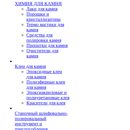
ХИМИЯ ДЛЯ КАМНЯ
Лаки для камня
Порошки и
кристаллизаторы
Термо мастики для
камня
Средства для
полировки камня
Пропитки для камня
Очистители для
камня
Клеи для камня
Эпоксидные клеи
для камня
Полиэфирные клеи
для камня
Эпоксиакриловые и
полиуретановые клея
Красители для клея
Станочный шлифовально-
полировальный
инструмент и
приспособления