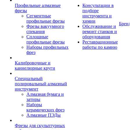
Профильные алмазные
Консультации в
фрезы
подборе
Сегментные
инструмента и
профильные фрезы
химии
Брен
Фрезы вакуумного
Обслуживание и
спекания
ремонт станков и
Сплошные
оборудования
профильные фрезы
Реставрационные
Наборы профильных
работы по камню
фрез
Калибровочные и
каннелюрные круги
Специальный
полировальный алмазный
инструмент
Алмазная бумага и
затиры
Наборы
керамических фрез
Алмазные ПЭДы
Фрезы для скульптурных