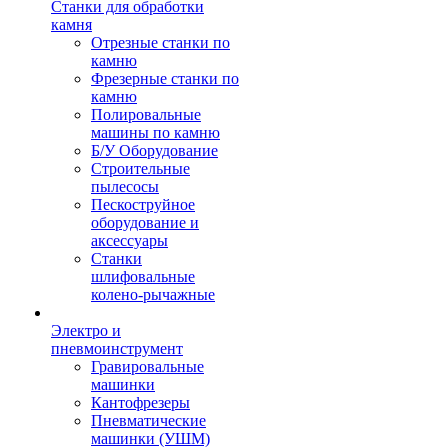
Станки для обработки
камня
Отрезные станки по
камню
Фрезерные станки по
камню
Полировальные
машины по камню
Б/У Оборудование
Строительные
пылесосы
Пескоструйное
оборудование и
аксессуары
Станки
шлифовальные
колено-рычажные
Электро и
пневмоинструмент
Гравировальные
машинки
Кантофрезеры
Пневматические
машинки (УШМ)