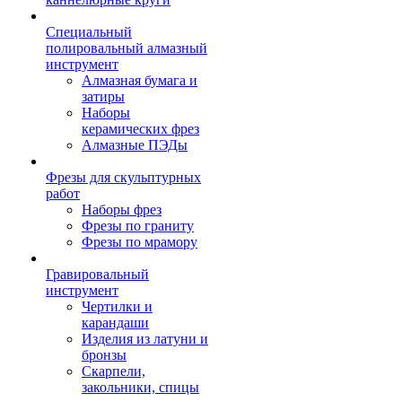
Специальный
полировальный алмазный
инструмент
Алмазная бумага и
затиры
Наборы
керамических фрез
Алмазные ПЭДы
Фрезы для скульптурных
работ
Наборы фрез
Фрезы по граниту
Фрезы по мрамору
Гравировальный
инструмент
Чертилки и
карандаши
Изделия из латуни и
бронзы
Скарпели,
закольники, спицы