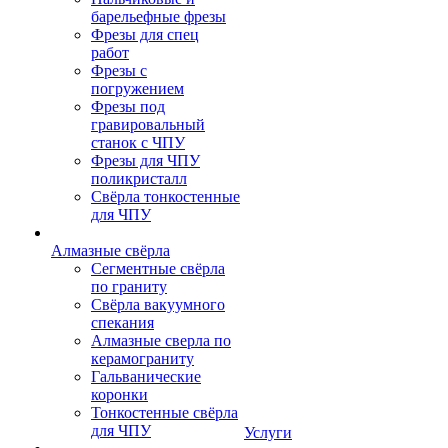
барельефные фрезы
Фрезы для спец
работ
Фрезы с
погружением
Фрезы под
гравировальный
станок с ЧПУ
Фрезы для ЧПУ
поликристалл
Свёрла тонкостенные
для ЧПУ
Алмазные свёрла
Сегментные свёрла
по граниту
Свёрла вакуумного
спекания
Алмазные сверла по
керамограниту
Гальванические
коронки
Тонкостенные свёрла
для ЧПУ
Услуги