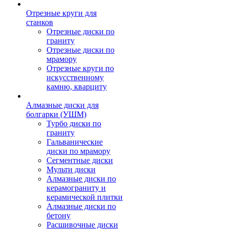
Отрезные круги для
станков
Отрезные диски по
граниту
Отрезные диски по
мрамору
Отрезные круги по
искусственному
камню, кварциту
Алмазные диски для
болгарки (УШМ)
Турбо диски по
граниту
Гальванические
диски по мрамору
Сегментные диски
Мульти диски
Алмазные диски по
керамограниту и
керамической плитки
Алмазные диски по
бетону
Расшивочные диски