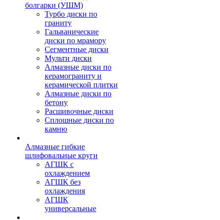
болгарки (УШМ)
Турбо диски по
граниту
Гальванические
диски по мрамору
Сегментные диски
Мульти диски
Алмазные диски по
керамограниту и
керамической плитки
Алмазные диски по
бетону
Расшивочные диски
Сплошные диски по
камню
Алмазные гибкие
шлифовальные круги
АГШК с
охлаждением
АГШК без
охлаждения
АГШК
универсальные