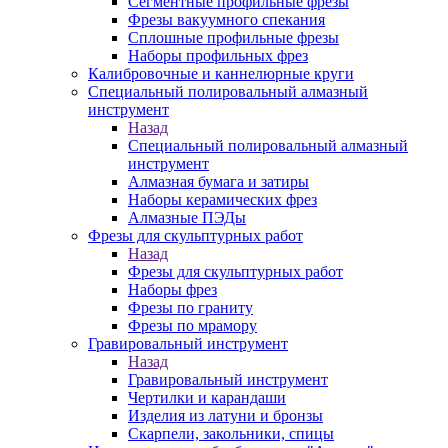
Сегментные профильные фрезы
Фрезы вакуумного спекания
Сплошные профильные фрезы
Наборы профильных фрез
Калибровочные и каннелюрные круги
Специальный полировальный алмазный
инструмент
Назад
Специальный полировальный алмазный
инструмент
Алмазная бумага и затиры
Наборы керамических фрез
Алмазные ПЭДы
Фрезы для скульптурных работ
Назад
Фрезы для скульптурных работ
Наборы фрез
Фрезы по граниту
Фрезы по мрамору
Гравировальный инструмент
Назад
Гравировальный инструмент
Чертилки и карандаши
Изделия из латуни и бронзы
Скарпели, закольники, спицы