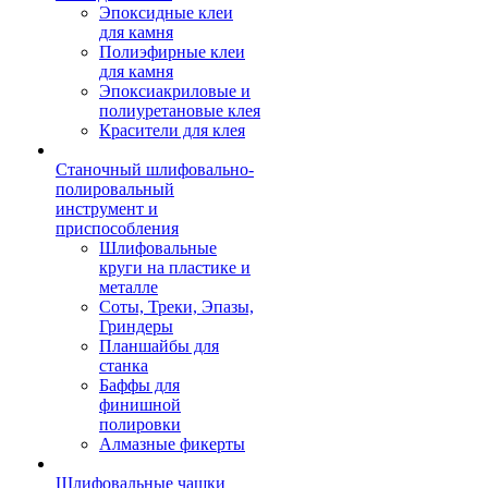
Эпоксидные клеи
для камня
Полиэфирные клеи
для камня
Эпоксиакриловые и
полиуретановые клея
Красители для клея
Станочный шлифовально-
полировальный
инструмент и
приспособления
Шлифовальные
круги на пластике и
металле
Соты, Треки, Эпазы,
Гриндеры
Планшайбы для
станка
Баффы для
финишной
полировки
Алмазные фикерты
Шлифовальные чашки