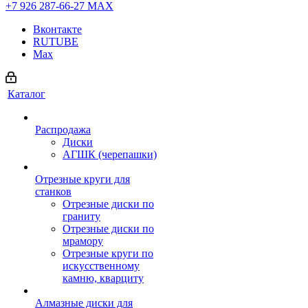
+7 926 287-66-27
МАХ
Вконтакте
RUTUBE
Max
Каталог
Распродажа
Диски
АГШК (черепашки)
Отрезные круги для
станков
Отрезные диски по
граниту
Отрезные диски по
мрамору
Отрезные круги по
искусственному
камню, кварциту
Алмазные диски для