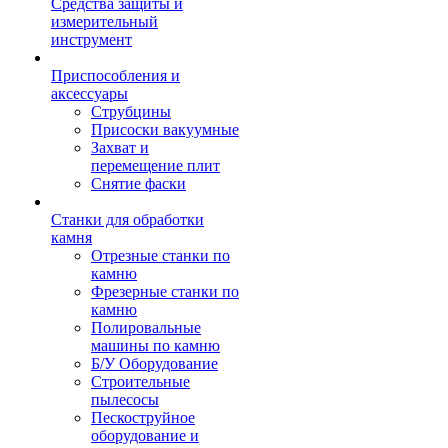
Средства защиты и
измерительный
инструмент
Приспособления и
аксессуары
Струбцины
Присоски вакуумные
Захват и
перемещение плит
Снятие фаски
Станки для обработки
камня
Отрезные станки по
камню
Фрезерные станки по
камню
Полировальные
машины по камню
Б/У Оборудование
Строительные
пылесосы
Пескоструйное
оборудование и