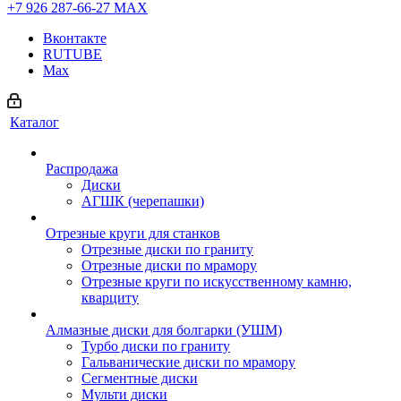
+7 926 287-66-27
МАХ
Вконтакте
RUTUBE
Max
Каталог
Распродажа
Диски
АГШК (черепашки)
Отрезные круги для станков
Отрезные диски по граниту
Отрезные диски по мрамору
Отрезные круги по искусственному камню,
кварциту
Алмазные диски для болгарки (УШМ)
Турбо диски по граниту
Гальванические диски по мрамору
Сегментные диски
Мульти диски