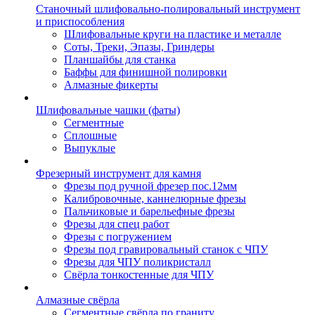
Станочный шлифовально-полировальный инструмент
и приспособления
Шлифовальные круги на пластике и металле
Соты, Треки, Эпазы, Гриндеры
Планшайбы для станка
Баффы для финишной полировки
Алмазные фикерты
Шлифовальные чашки (фаты)
Сегментные
Сплошные
Выпуклые
Фрезерный инструмент для камня
Фрезы под ручной фрезер пос.12мм
Калибровочные, каннелюрные фрезы
Пальчиковые и барельефные фрезы
Фрезы для спец работ
Фрезы с погружением
Фрезы под гравировальный станок с ЧПУ
Фрезы для ЧПУ поликристалл
Свёрла тонкостенные для ЧПУ
Алмазные свёрла
Сегментные свёрла по граниту