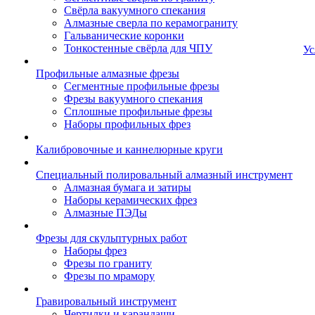
Свёрла вакуумного спекания
Алмазные сверла по керамограниту
Гальванические коронки
Тонкостенные свёрла для ЧПУ
Ус
Профильные алмазные фрезы
Сегментные профильные фрезы
Фрезы вакуумного спекания
Сплошные профильные фрезы
Наборы профильных фрез
Калибровочные и каннелюрные круги
Специальный полировальный алмазный инструмент
Алмазная бумага и затиры
Наборы керамических фрез
Алмазные ПЭДы
Фрезы для скульптурных работ
Наборы фрез
Фрезы по граниту
Фрезы по мрамору
Гравировальный инструмент
Чертилки и карандаши