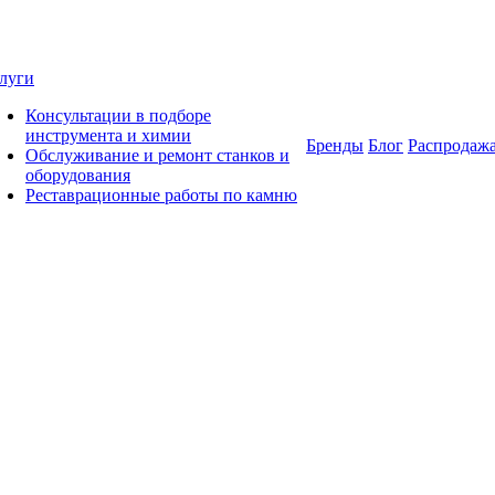
луги
Консультации в подборе
инструмента и химии
Бренды
Блог
Распродаж
Обслуживание и ремонт станков и
оборудования
Реставрационные работы по камню