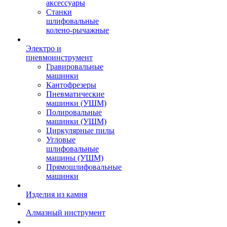
аксессуары
Станки
шлифовальные
колено-рычажные
Электро и
пневмоинструмент
Гравировальные
машинки
Кантофрезеры
Пневматические
машинки (УШМ)
Полировальные
машинки (УШМ)
Циркулярные пилы
Угловые
шлифовальные
машины (УШМ)
Прямошлифовальные
машинки
Изделия из камня
Алмазный инструмент