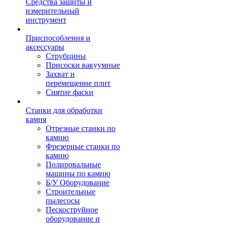
Средства защиты и
измерительный
инструмент
Приспособления и
аксессуары
Струбцины
Присоски вакуумные
Захват и
перемещение плит
Снятие фаски
Станки для обработки
камня
Отрезные станки по
камню
Фрезерные станки по
камню
Полировальные
машины по камню
Б/У Оборудование
Строительные
пылесосы
Пескоструйное
оборудование и