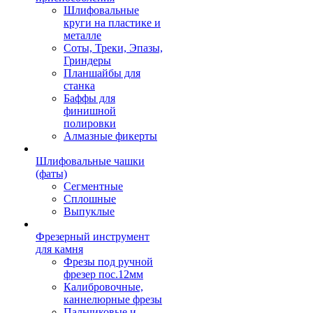
Шлифовальные
круги на пластике и
металле
Соты, Треки, Эпазы,
Гриндеры
Планшайбы для
станка
Баффы для
финишной
полировки
Алмазные фикерты
Шлифовальные чашки
(фаты)
Сегментные
Сплошные
Выпуклые
Фрезерный инструмент
для камня
Фрезы под ручной
фрезер пос.12мм
Калибровочные,
каннелюрные фрезы
Пальчиковые и