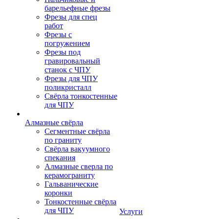
барельефные фрезы
Фрезы для спец
работ
Фрезы с
погружением
Фрезы под
гравировальный
станок с ЧПУ
Фрезы для ЧПУ
поликристалл
Свёрла тонкостенные
для ЧПУ
Алмазные свёрла
Сегментные свёрла
по граниту
Свёрла вакуумного
спекания
Алмазные сверла по
керамограниту
Гальванические
коронки
Тонкостенные свёрла
для ЧПУ
Услуги