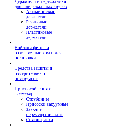
Держатели и переходники
для шлифовальных кругов
Алюминиевые
держатели
Резиновые
держатели
Пластиковые
держатели
Войлоки фетры и
размывочные круги для
полировки
Средства защиты и
измерительный
инструмент
Приспособления и
аксессуары
Струбцины
Присоски вакуумные
Захват и
перемещение плит
Снятие фаски