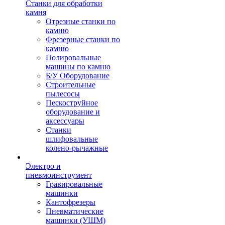
Станки для обработки
камня
Отрезные станки по
камню
Фрезерные станки по
камню
Полировальные
машины по камню
Б/У Оборудование
Строительные
пылесосы
Пескоструйное
оборудование и
аксессуары
Станки
шлифовальные
колено-рычажные
Электро и
пневмоинструмент
Гравировальные
машинки
Кантофрезеры
Пневматические
машинки (УШМ)