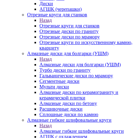
Диски
АГШК (черепашки)
Отрезные круги для станков
Назад
Отрезные круги для станков
Отрезные диски по граниту
Отрезные диски по мрамору
Отрезные круги по искусственному камню,
кварциту
Алмазные диски для болгарки (УШМ)
Назад
Алмазные диски для болгарки (УШМ)
Турбо диски по граниту
Гальванические диски по мрамору
Сегментные диски
Мульти диски
Алмазные диски по керамограниту и
керамической плитки
Алмазные диски по бетону
Расшивочные диски
Сплошные диски по камню
Алмазные гибкие шлифовальные круги
Назад
Алмазные гибкие шлифовальные круги
АГШК с охлаждением