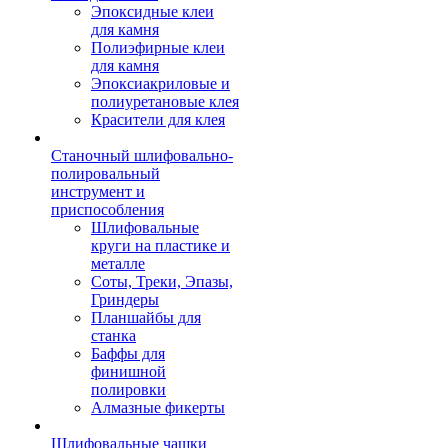
Эпоксидные клеи
для камня
Полиэфирные клеи
для камня
Эпоксиакриловые и
полиуретановые клея
Красители для клея
Станочный шлифовально-
полировальный
инструмент и
приспособления
Шлифовальные
круги на пластике и
металле
Соты, Треки, Эпазы,
Гриндеры
Планшайбы для
станка
Баффы для
финишной
полировки
Алмазные фикерты
Шлифовальные чашки