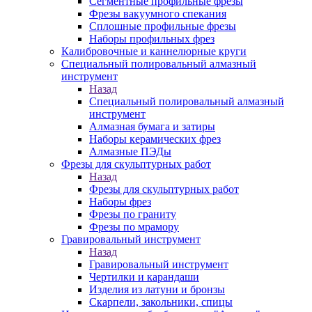
Сегментные профильные фрезы
Фрезы вакуумного спекания
Сплошные профильные фрезы
Наборы профильных фрез
Калибровочные и каннелюрные круги
Специальный полировальный алмазный
инструмент
Назад
Специальный полировальный алмазный
инструмент
Алмазная бумага и затиры
Наборы керамических фрез
Алмазные ПЭДы
Фрезы для скульптурных работ
Назад
Фрезы для скульптурных работ
Наборы фрез
Фрезы по граниту
Фрезы по мрамору
Гравировальный инструмент
Назад
Гравировальный инструмент
Чертилки и карандаши
Изделия из латуни и бронзы
Скарпели, закольники, спицы