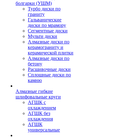
болгарки (УШМ)
Турбо диски по
граниту
Гальванические
диски по мрамору
Сегментные диски
Мульти диски
Алмазные диски по
керамограниту и
керамической плитки
Алмазные диски по
бетону
Расшивочные диски
Сплошные диски по
камню
Алмазные гибкие
шлифовальные круги
АГШК с
охлаждением
АГШК без
охлаждения
АГШК
универсальные