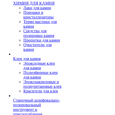
ХИМИЯ ДЛЯ КАМНЯ
Лаки для камня
Порошки и
кристаллизаторы
Термо мастики для
камня
Средства для
полировки камня
Пропитки для камня
Очистители для
камня
Клеи для камня
Эпоксидные клеи
для камня
Полиэфирные клеи
для камня
Эпоксиакриловые и
полиуретановые клея
Красители для клея
Станочный шлифовально-
полировальный
инструмент и
приспособления