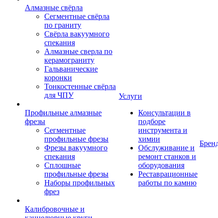
Алмазные свёрла
Сегментные свёрла
по граниту
Свёрла вакуумного
спекания
Алмазные сверла по
керамограниту
Гальванические
коронки
Тонкостенные свёрла
для ЧПУ
Услуги
Профильные алмазные
Консультации в
фрезы
подборе
Сегментные
инструмента и
профильные фрезы
химии
Брен
Фрезы вакуумного
Обслуживание и
спекания
ремонт станков и
Сплошные
оборудования
профильные фрезы
Реставрационные
Наборы профильных
работы по камню
фрез
Калибровочные и
каннелюрные круги