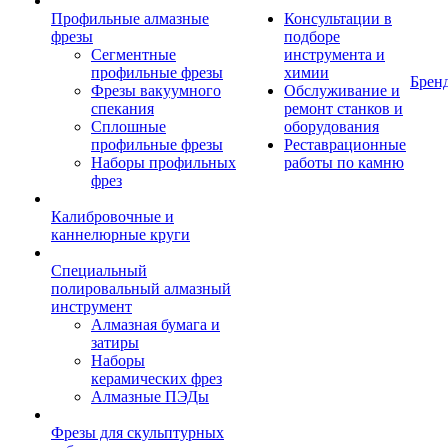
Профильные алмазные
Консультации в
фрезы
подборе
Сегментные
инструмента и
профильные фрезы
химии
Брен
Фрезы вакуумного
Обслуживание и
спекания
ремонт станков и
Сплошные
оборудования
профильные фрезы
Реставрационные
Наборы профильных
работы по камню
фрез
Калибровочные и
каннелюрные круги
Специальный
полировальный алмазный
инструмент
Алмазная бумага и
затиры
Наборы
керамических фрез
Алмазные ПЭДы
Фрезы для скульптурных