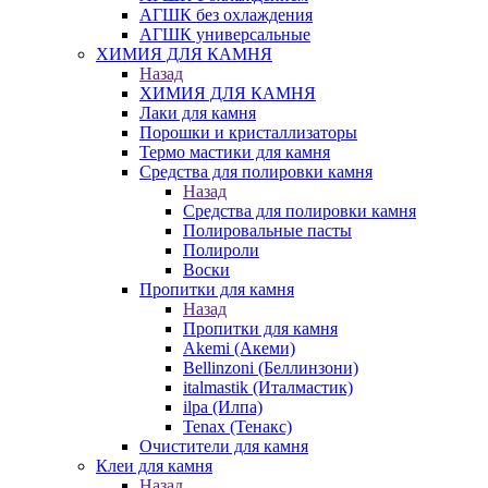
АГШК без охлаждения
АГШК универсальные
ХИМИЯ ДЛЯ КАМНЯ
Назад
ХИМИЯ ДЛЯ КАМНЯ
Лаки для камня
Порошки и кристаллизаторы
Термо мастики для камня
Средства для полировки камня
Назад
Средства для полировки камня
Полировальные пасты
Полироли
Воски
Пропитки для камня
Назад
Пропитки для камня
Akemi (Акеми)
Bellinzoni (Беллинзони)
italmastik (Италмастик)
ilpa (Илпа)
Tenax (Тенакс)
Очистители для камня
Клеи для камня
Назад