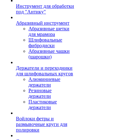
Инструмент для обработки
под "Антику"
Абразивный инструмент
Абразивные щетки
для мрамора
Шлифовальные
фибродиски
Абразивные чашки
(шарошки)
Держатели и переходники
для шлифовальных кругов
Алюминиевые
держатели
Резиновые
держатели
Пластиковые
держатели
Войлоки фетры и
размывочные круги для
полировки