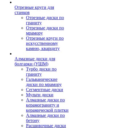
Отрезные круги для
станков
Отрезные диски по
граниту
Отрезные диски по
мрамору
Отрезные круги по
искусственному
камню, кварциту
Алмазные диски для
болгарки (УШМ)
Турбо диски по
граниту
Гальванические
диски по мрамору
Сегментные диски
Мульти диски
Алмазные диски по
керамограниту и
керамической плитки
Алмазные диски по
бетону
Расшивочные диски