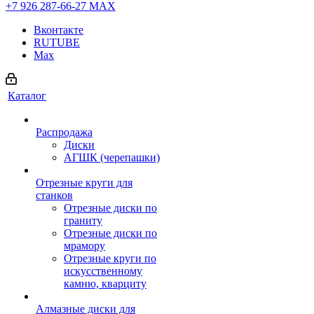
+7 926 287-66-27
МАХ
Вконтакте
RUTUBE
Max
Каталог
Распродажа
Диски
АГШК (черепашки)
Отрезные круги для
станков
Отрезные диски по
граниту
Отрезные диски по
мрамору
Отрезные круги по
искусственному
камню, кварциту
Алмазные диски для