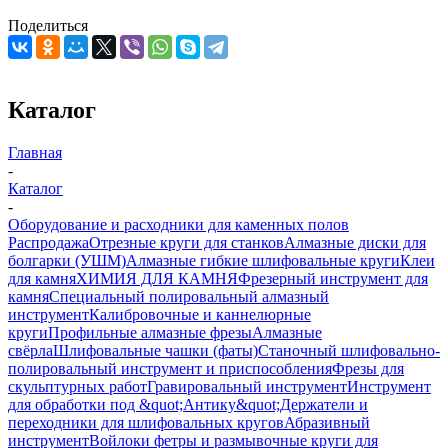
Поделиться
Каталог
Главная
-
Каталог
-
Оборудование и расходники для каменных полов
Распродажа
Отрезные круги для станков
Алмазные диски для
болгарки (УШМ)
Алмазные гибкие шлифовальные круги
Клеи
для камня
ХИМИЯ ДЛЯ КАМНЯ
Фрезерный инструмент для
камня
Специальный полировальный алмазный
инструмент
Калибровочные и каннелюрные
круги
Профильные алмазные фрезы
Алмазные
свёрла
Шлифовальные чашки (фаты)
Станочный шлифовально-
полировальный инструмент и приспособления
Фрезы для
скульптурных работ
Гравировальный инструмент
Инструмент
для обработки под &quot;Антику&quot;
Держатели и
переходники для шлифовальных кругов
Абразивный
инструмент
Войлоки фетры и размывочные круги для