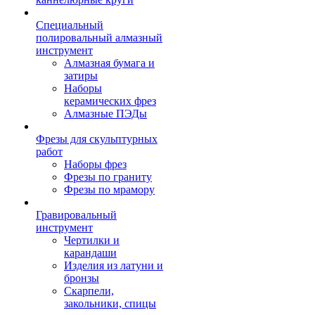
Специальный
полировальный алмазный
инструмент
Алмазная бумага и
затиры
Наборы
керамических фрез
Алмазные ПЭДы
Фрезы для скульптурных
работ
Наборы фрез
Фрезы по граниту
Фрезы по мрамору
Гравировальный
инструмент
Чертилки и
карандаши
Изделия из латуни и
бронзы
Скарпели,
закольники, спицы