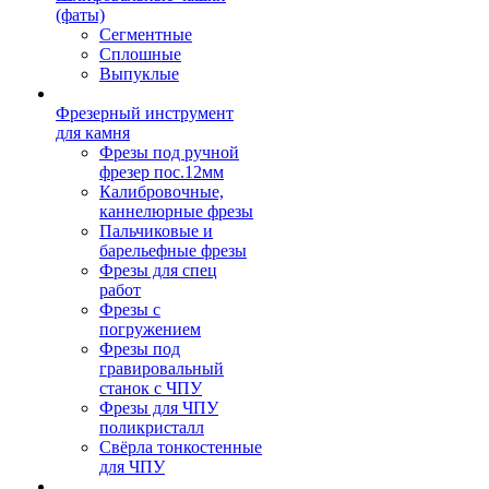
(фаты)
Сегментные
Сплошные
Выпуклые
Фрезерный инструмент
для камня
Фрезы под ручной
фрезер пос.12мм
Калибровочные,
каннелюрные фрезы
Пальчиковые и
барельефные фрезы
Фрезы для спец
работ
Фрезы с
погружением
Фрезы под
гравировальный
станок с ЧПУ
Фрезы для ЧПУ
поликристалл
Свёрла тонкостенные
для ЧПУ