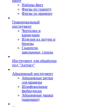
работ
Наборы фрез
Фрезы по граниту
Фрезы по мрамору
Гравировальный
инструмент
Чертилки и
карандаши
Изделия из латуни и
бронзы
Скарпели,
закольники, спицы
Инструмент для обработки
под "Антику"
Абразивный инструмент
Абразивные щетки
для мрамора
Шлифовальные
фибродиски
Абразивные чашки
(шарошки)