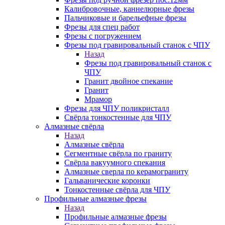
Калибровочные, каннелюрные фрезы
Пальчиковые и барельефные фрезы
Фрезы для спец работ
Фрезы с погружением
Фрезы под гравировальный станок с ЧПУ
Назад
Фрезы под гравировальный станок с
ЧПУ
Гранит двойное спекание
Гранит
Мрамор
Фрезы для ЧПУ поликристалл
Свёрла тонкостенные для ЧПУ
Алмазные свёрла
Назад
Алмазные свёрла
Сегментные свёрла по граниту
Свёрла вакуумного спекания
Алмазные сверла по керамограниту
Гальванические коронки
Тонкостенные свёрла для ЧПУ
Профильные алмазные фрезы
Назад
Профильные алмазные фрезы