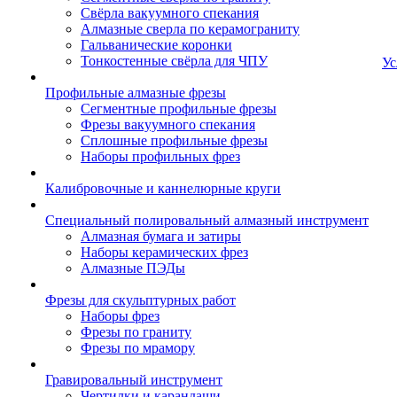
Свёрла вакуумного спекания
Алмазные сверла по керамограниту
Гальванические коронки
Тонкостенные свёрла для ЧПУ
Ус
Профильные алмазные фрезы
Сегментные профильные фрезы
Фрезы вакуумного спекания
Сплошные профильные фрезы
Наборы профильных фрез
Калибровочные и каннелюрные круги
Специальный полировальный алмазный инструмент
Алмазная бумага и затиры
Наборы керамических фрез
Алмазные ПЭДы
Фрезы для скульптурных работ
Наборы фрез
Фрезы по граниту
Фрезы по мрамору
Гравировальный инструмент
Чертилки и карандаши