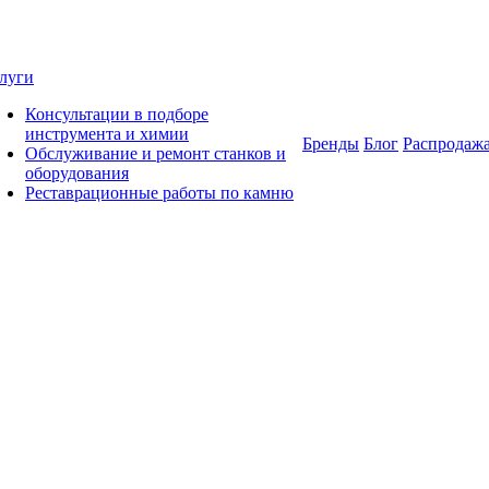
луги
Консультации в подборе
инструмента и химии
Бренды
Блог
Распродаж
Обслуживание и ремонт станков и
оборудования
Реставрационные работы по камню