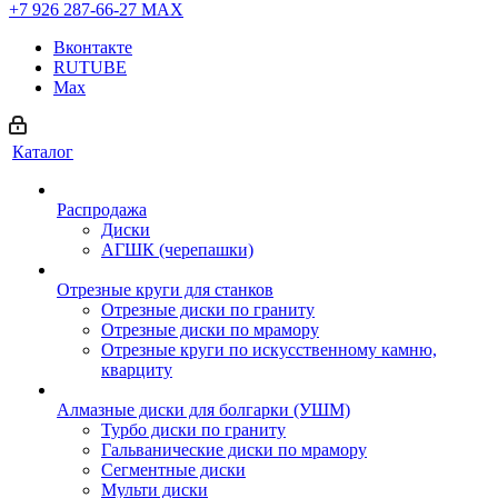
+7 926 287-66-27
МАХ
Вконтакте
RUTUBE
Max
Каталог
Распродажа
Диски
АГШК (черепашки)
Отрезные круги для станков
Отрезные диски по граниту
Отрезные диски по мрамору
Отрезные круги по искусственному камню,
кварциту
Алмазные диски для болгарки (УШМ)
Турбо диски по граниту
Гальванические диски по мрамору
Сегментные диски
Мульти диски