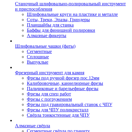
Станочный шлифовально-полировальный инструмент
и приспособления
Шлифовальные круги на пластике и металле
Соты, Треки, Эпазы, Гриндеры
Планшайбы для станка
Баффы для финишной полировки
Алмазные фикерты
Шлифовальные чашки (фаты)
Сегментные
Сплошные
Выпуклые
Фрезерный инструмент для камня
Фрезы под ручной фрезер пос.12мм
Калибровочные, каннелюрные фрезы
Пальчиковые и барельефные фрезы
Фрезы для спец работ
Фрезы с погружением
Фрезы под гравировальный станок с ЧПУ
Фрезы для ЧПУ поликристалл
Свёрла тонкостенные для ЧПУ
Алмазные свёрла
Сегментные свёрла по граниту