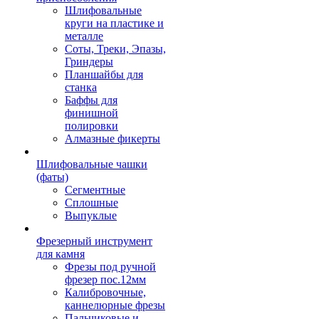
Шлифовальные
круги на пластике и
металле
Соты, Треки, Эпазы,
Гриндеры
Планшайбы для
станка
Баффы для
финишной
полировки
Алмазные фикерты
Шлифовальные чашки
(фаты)
Сегментные
Сплошные
Выпуклые
Фрезерный инструмент
для камня
Фрезы под ручной
фрезер пос.12мм
Калибровочные,
каннелюрные фрезы
Пальчиковые и