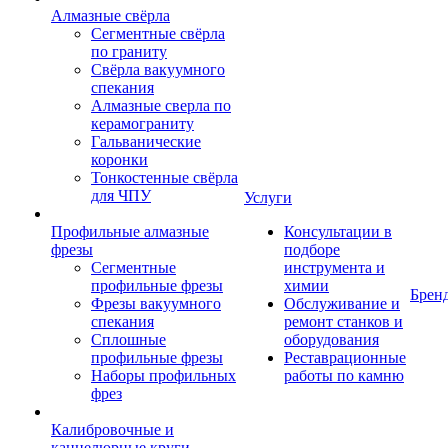
Алмазные свёрла
Сегментные свёрла
по граниту
Свёрла вакуумного
спекания
Алмазные сверла по
керамограниту
Гальванические
коронки
Тонкостенные свёрла
для ЧПУ
Услуги
Профильные алмазные
Консультации в
фрезы
подборе
Сегментные
инструмента и
профильные фрезы
химии
Брен
Фрезы вакуумного
Обслуживание и
спекания
ремонт станков и
Сплошные
оборудования
профильные фрезы
Реставрационные
Наборы профильных
работы по камню
фрез
Калибровочные и
каннелюрные круги