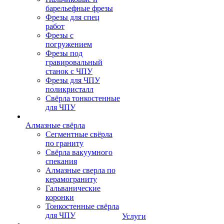
барельефные фрезы
Фрезы для спец
работ
Фрезы с
погружением
Фрезы под
гравировальный
станок с ЧПУ
Фрезы для ЧПУ
поликристалл
Свёрла тонкостенные
для ЧПУ
Алмазные свёрла
Сегментные свёрла
по граниту
Свёрла вакуумного
спекания
Алмазные сверла по
керамограниту
Гальванические
коронки
Тонкостенные свёрла
для ЧПУ
Услуги