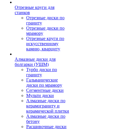
Отрезные круги для
станков
Отрезные диски по
граниту
Отрезные диски по
мрамору
Отрезные круги по
искусственному
камню, кварциту
Алмазные диски для
болгарки (УШМ)
Турбо диски по
граниту
Гальванические
диски по мрамору
Сегментные диски
Мульти диски
Алмазные диски по
керамограниту и
керамической плитки
Алмазные диски по
бетону
Расшивочные диски