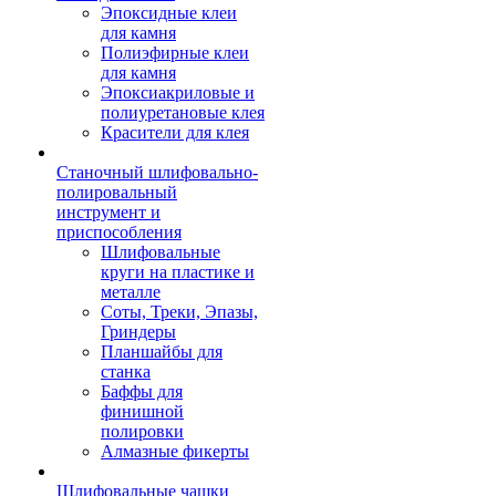
Эпоксидные клеи
для камня
Полиэфирные клеи
для камня
Эпоксиакриловые и
полиуретановые клея
Красители для клея
Станочный шлифовально-
полировальный
инструмент и
приспособления
Шлифовальные
круги на пластике и
металле
Соты, Треки, Эпазы,
Гриндеры
Планшайбы для
станка
Баффы для
финишной
полировки
Алмазные фикерты
Шлифовальные чашки