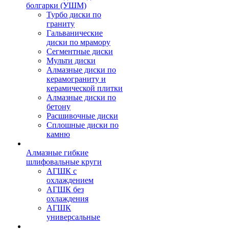
болгарки (УШМ)
Турбо диски по
граниту
Гальванические
диски по мрамору
Сегментные диски
Мульти диски
Алмазные диски по
керамограниту и
керамической плитки
Алмазные диски по
бетону
Расшивочные диски
Сплошные диски по
камню
Алмазные гибкие
шлифовальные круги
АГШК с
охлаждением
АГШК без
охлаждения
АГШК
универсальные