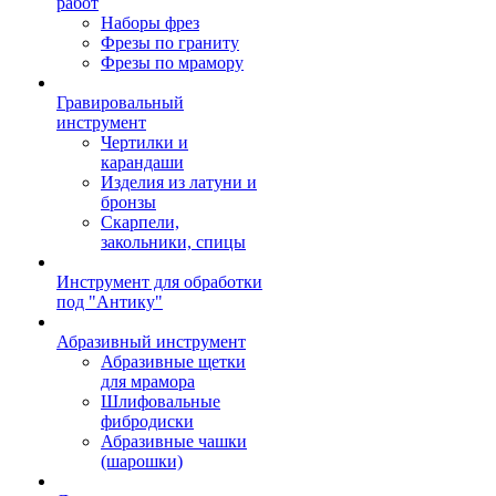
работ
Наборы фрез
Фрезы по граниту
Фрезы по мрамору
Гравировальный
инструмент
Чертилки и
карандаши
Изделия из латуни и
бронзы
Скарпели,
закольники, спицы
Инструмент для обработки
под "Антику"
Абразивный инструмент
Абразивные щетки
для мрамора
Шлифовальные
фибродиски
Абразивные чашки
(шарошки)