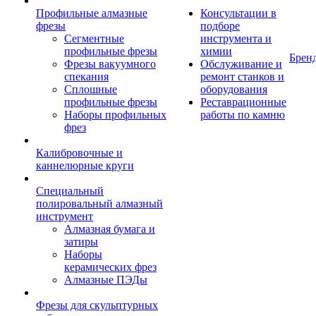
Профильные алмазные
Консультации в
фрезы
подборе
Сегментные
инструмента и
профильные фрезы
химии
Брен
Фрезы вакуумного
Обслуживание и
спекания
ремонт станков и
Сплошные
оборудования
профильные фрезы
Реставрационные
Наборы профильных
работы по камню
фрез
Калибровочные и
каннелюрные круги
Специальный
полировальный алмазный
инструмент
Алмазная бумага и
затиры
Наборы
керамических фрез
Алмазные ПЭДы
Фрезы для скульптурных