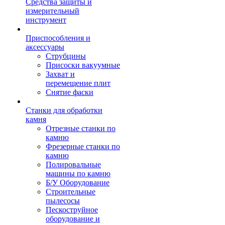
Средства защиты и
измерительный
инструмент
Приспособления и
аксессуары
Струбцины
Присоски вакуумные
Захват и
перемещение плит
Снятие фаски
Станки для обработки
камня
Отрезные станки по
камню
Фрезерные станки по
камню
Полировальные
машины по камню
Б/У Оборудование
Строительные
пылесосы
Пескоструйное
оборудование и