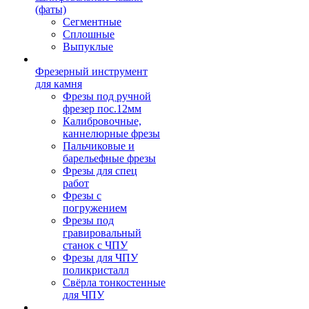
(фаты)
Сегментные
Сплошные
Выпуклые
Фрезерный инструмент
для камня
Фрезы под ручной
фрезер пос.12мм
Калибровочные,
каннелюрные фрезы
Пальчиковые и
барельефные фрезы
Фрезы для спец
работ
Фрезы с
погружением
Фрезы под
гравировальный
станок с ЧПУ
Фрезы для ЧПУ
поликристалл
Свёрла тонкостенные
для ЧПУ