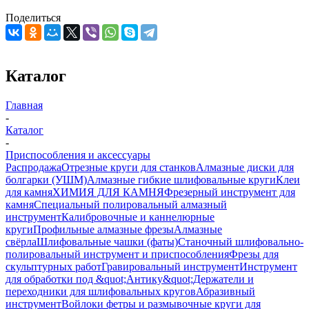
Поделиться
Каталог
Главная
-
Каталог
-
Приспособления и аксессуары
Распродажа
Отрезные круги для станков
Алмазные диски для
болгарки (УШМ)
Алмазные гибкие шлифовальные круги
Клеи
для камня
ХИМИЯ ДЛЯ КАМНЯ
Фрезерный инструмент для
камня
Специальный полировальный алмазный
инструмент
Калибровочные и каннелюрные
круги
Профильные алмазные фрезы
Алмазные
свёрла
Шлифовальные чашки (фаты)
Станочный шлифовально-
полировальный инструмент и приспособления
Фрезы для
скульптурных работ
Гравировальный инструмент
Инструмент
для обработки под &quot;Антику&quot;
Держатели и
переходники для шлифовальных кругов
Абразивный
инструмент
Войлоки фетры и размывочные круги для