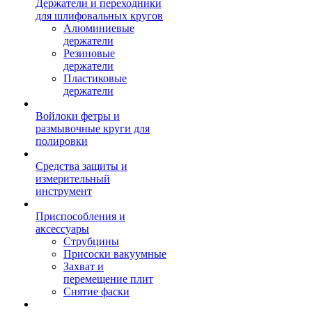
Держатели и переходники
для шлифовальных кругов
Алюминиевые
держатели
Резиновые
держатели
Пластиковые
держатели
Войлоки фетры и
размывочные круги для
полировки
Средства защиты и
измерительный
инструмент
Приспособления и
аксессуары
Струбцины
Присоски вакуумные
Захват и
перемещение плит
Снятие фаски