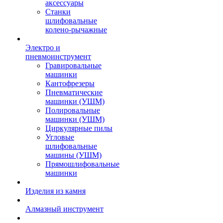
аксессуары
Станки
шлифовальные
колено-рычажные
Электро и
пневмоинструмент
Гравировальные
машинки
Кантофрезеры
Пневматические
машинки (УШМ)
Полировальные
машинки (УШМ)
Циркулярные пилы
Угловые
шлифовальные
машины (УШМ)
Прямошлифовальные
машинки
Изделия из камня
Алмазный инструмент