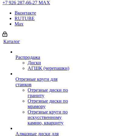
+7 926 287-66-27
МАХ
Вконтакте
RUTUBE
Max
Каталог
Распродажа
Диски
АГШК (черепашки)
Отрезные круги для
станков
Отрезные диски по
граниту
Отрезные диски по
мрамору
Отрезные круги по
искусственному
камню, кварциту
Алмазные диски для