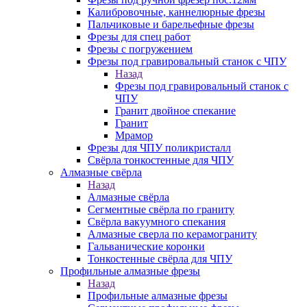
Калибровочные, каннелюрные фрезы
Пальчиковые и барельефные фрезы
Фрезы для спец работ
Фрезы с погружением
Фрезы под гравировальный станок с ЧПУ
Назад
Фрезы под гравировальный станок с
ЧПУ
Гранит двойное спекание
Гранит
Мрамор
Фрезы для ЧПУ поликристалл
Свёрла тонкостенные для ЧПУ
Алмазные свёрла
Назад
Алмазные свёрла
Сегментные свёрла по граниту
Свёрла вакуумного спекания
Алмазные сверла по керамограниту
Гальванические коронки
Тонкостенные свёрла для ЧПУ
Профильные алмазные фрезы
Назад
Профильные алмазные фрезы