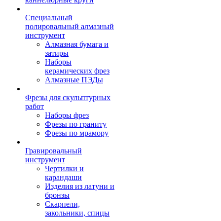
Специальный
полировальный алмазный
инструмент
Алмазная бумага и
затиры
Наборы
керамических фрез
Алмазные ПЭДы
Фрезы для скульптурных
работ
Наборы фрез
Фрезы по граниту
Фрезы по мрамору
Гравировальный
инструмент
Чертилки и
карандаши
Изделия из латуни и
бронзы
Скарпели,
закольники, спицы