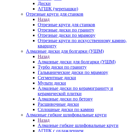
Диски
АГШК (черепашки)
Отрезные круги для станков
Назад
Отрезные круги для станков
Отрезные диски по граниту
Отрезные диски по мрамору
Отрезные круги по искусственному камню,
кварциту
Алмазные диски для болгарки (УШМ)
Назад
Алмазные диски для болгарки (УШМ)
Турбо диски по граниту
Гальванические диски по мрамору
Сегментные диски
Мульти диски
Алмазные диски по керамограниту и
керамической плитки
Алмазные диски по бетону
Расшивочные диски
Сплошные диски по камню
Алмазные гибкие шлифовальные круги
Назад
Алмазные гибкие шлифовальные круги
АГШК с охлаждением