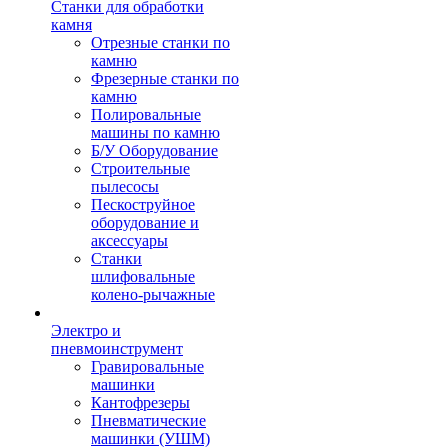
Станки для обработки
камня
Отрезные станки по
камню
Фрезерные станки по
камню
Полировальные
машины по камню
Б/У Оборудование
Строительные
пылесосы
Пескоструйное
оборудование и
аксессуары
Станки
шлифовальные
колено-рычажные
Электро и
пневмоинструмент
Гравировальные
машинки
Кантофрезеры
Пневматические
машинки (УШМ)