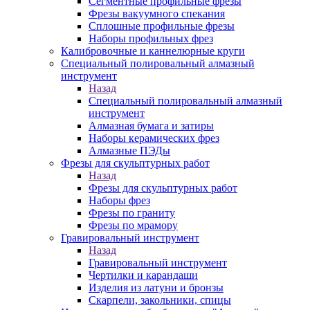
Сегментные профильные фрезы
Фрезы вакуумного спекания
Сплошные профильные фрезы
Наборы профильных фрез
Калибровочные и каннелюрные круги
Специальный полировальный алмазный
инструмент
Назад
Специальный полировальный алмазный
инструмент
Алмазная бумага и затиры
Наборы керамических фрез
Алмазные ПЭДы
Фрезы для скульптурных работ
Назад
Фрезы для скульптурных работ
Наборы фрез
Фрезы по граниту
Фрезы по мрамору
Гравировальный инструмент
Назад
Гравировальный инструмент
Чертилки и карандаши
Изделия из латуни и бронзы
Скарпели, закольники, спицы