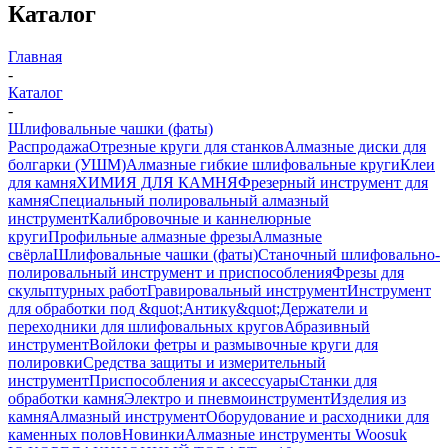
Каталог
Главная
-
Каталог
-
Шлифовальные чашки (фаты)
Распродажа
Отрезные круги для станков
Алмазные диски для
болгарки (УШМ)
Алмазные гибкие шлифовальные круги
Клеи
для камня
ХИМИЯ ДЛЯ КАМНЯ
Фрезерный инструмент для
камня
Специальный полировальный алмазный
инструмент
Калибровочные и каннелюрные
круги
Профильные алмазные фрезы
Алмазные
свёрла
Шлифовальные чашки (фаты)
Станочный шлифовально-
полировальный инструмент и приспособления
Фрезы для
скульптурных работ
Гравировальный инструмент
Инструмент
для обработки под &quot;Антику&quot;
Держатели и
переходники для шлифовальных кругов
Абразивный
инструмент
Войлоки фетры и размывочные круги для
полировки
Средства защиты и измерительный
инструмент
Приспособления и аксессуары
Станки для
обработки камня
Электро и пневмоинструмент
Изделия из
камня
Алмазный инструмент
Оборудование и расходники для
каменных полов
Новинки
Алмазные инструменты Woosuk