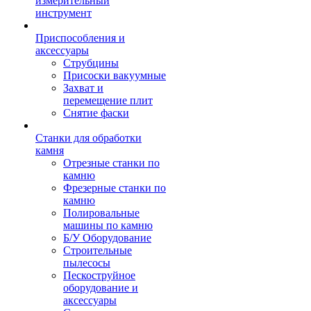
измерительный
инструмент
Приспособления и
аксессуары
Струбцины
Присоски вакуумные
Захват и
перемещение плит
Снятие фаски
Станки для обработки
камня
Отрезные станки по
камню
Фрезерные станки по
камню
Полировальные
машины по камню
Б/У Оборудование
Строительные
пылесосы
Пескоструйное
оборудование и
аксессуары