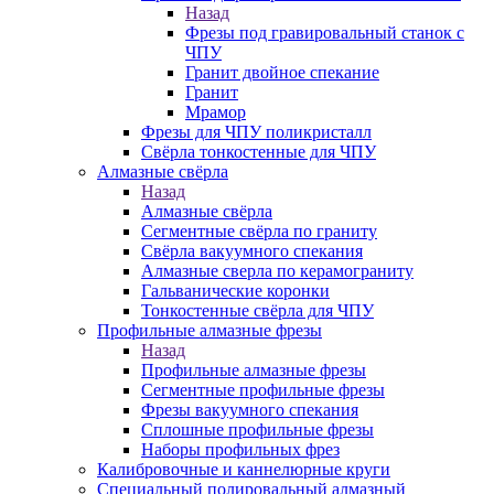
Назад
Фрезы под гравировальный станок с
ЧПУ
Гранит двойное спекание
Гранит
Мрамор
Фрезы для ЧПУ поликристалл
Свёрла тонкостенные для ЧПУ
Алмазные свёрла
Назад
Алмазные свёрла
Сегментные свёрла по граниту
Свёрла вакуумного спекания
Алмазные сверла по керамограниту
Гальванические коронки
Тонкостенные свёрла для ЧПУ
Профильные алмазные фрезы
Назад
Профильные алмазные фрезы
Сегментные профильные фрезы
Фрезы вакуумного спекания
Сплошные профильные фрезы
Наборы профильных фрез
Калибровочные и каннелюрные круги
Специальный полировальный алмазный