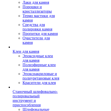
Лаки для камня
Порошки и
кристаллизаторы
Термо мастики для
камня
Средства для
полировки камня
Пропитки для камня
Очистители для
камня
Клеи для камня
Эпоксидные клеи
для камня
Полиэфирные клеи
для камня
Эпоксиакриловые и
полиуретановые клея
Красители для клея
Станочный шлифовально-
полировальный
инструмент и
приспособления
Шлифовальные