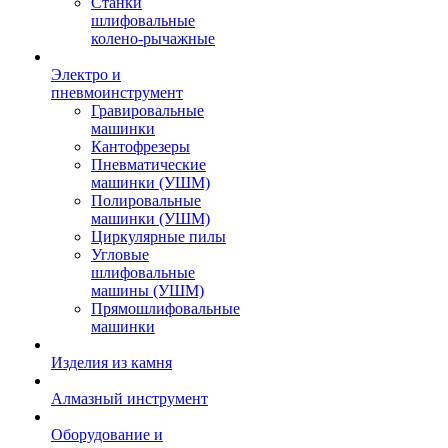
Станки
шлифовальные
колено-рычажные
Электро и
пневмоинструмент
Гравировальные
машинки
Кантофрезеры
Пневматические
машинки (УШМ)
Полировальные
машинки (УШМ)
Циркулярные пилы
Угловые
шлифовальные
машины (УШМ)
Прямошлифовальные
машинки
Изделия из камня
Алмазный инструмент
Оборудование и