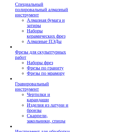
Специальный
полировальный алмазный
инструмент
Алмазная бумага и
затиры
Наборы
керамических фрез
Алмазные ПЭДы
Фрезы для скульптурных
работ
Наборы фрез
Фрезы по граниту
Фрезы по мрамору
Гравировальный
инструмент
Чертилки и
карандаши
Изделия из латуни и
бронзы
Скарпели,
закольники, спицы
Инструмент для обработки