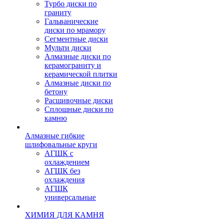
Турбо диски по
граниту
Гальванические
диски по мрамору
Сегментные диски
Мульти диски
Алмазные диски по
керамограниту и
керамической плитки
Алмазные диски по
бетону
Расшивочные диски
Сплошные диски по
камню
Алмазные гибкие
шлифовальные круги
АГШК с
охлаждением
АГШК без
охлаждения
АГШК
универсальные
ХИМИЯ ДЛЯ КАМНЯ