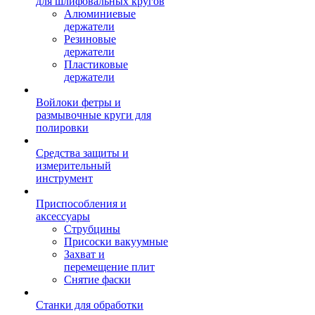
для шлифовальных кругов
Алюминиевые
держатели
Резиновые
держатели
Пластиковые
держатели
Войлоки фетры и
размывочные круги для
полировки
Средства защиты и
измерительный
инструмент
Приспособления и
аксессуары
Струбцины
Присоски вакуумные
Захват и
перемещение плит
Снятие фаски
Станки для обработки