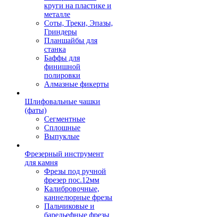
круги на пластике и
металле
Соты, Треки, Эпазы,
Гриндеры
Планшайбы для
станка
Баффы для
финишной
полировки
Алмазные фикерты
Шлифовальные чашки
(фаты)
Сегментные
Сплошные
Выпуклые
Фрезерный инструмент
для камня
Фрезы под ручной
фрезер пос.12мм
Калибровочные,
каннелюрные фрезы
Пальчиковые и
барельефные фрезы