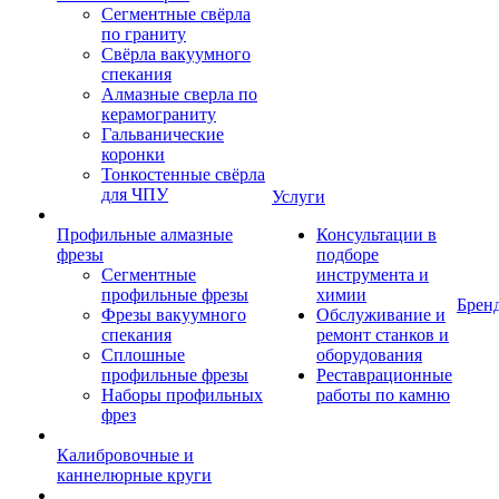
Сегментные свёрла
по граниту
Свёрла вакуумного
спекания
Алмазные сверла по
керамограниту
Гальванические
коронки
Тонкостенные свёрла
для ЧПУ
Услуги
Профильные алмазные
Консультации в
фрезы
подборе
Сегментные
инструмента и
профильные фрезы
химии
Брен
Фрезы вакуумного
Обслуживание и
спекания
ремонт станков и
Сплошные
оборудования
профильные фрезы
Реставрационные
Наборы профильных
работы по камню
фрез
Калибровочные и
каннелюрные круги