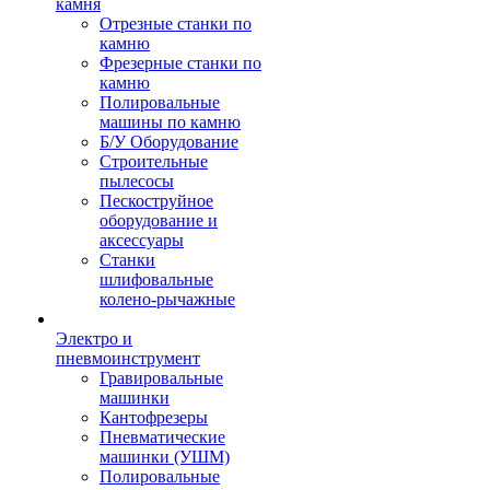
камня
Отрезные станки по
камню
Фрезерные станки по
камню
Полировальные
машины по камню
Б/У Оборудование
Строительные
пылесосы
Пескоструйное
оборудование и
аксессуары
Станки
шлифовальные
колено-рычажные
Электро и
пневмоинструмент
Гравировальные
машинки
Кантофрезеры
Пневматические
машинки (УШМ)
Полировальные