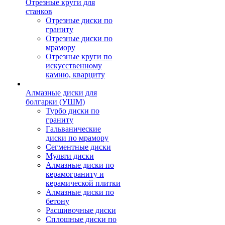
Отрезные круги для
станков
Отрезные диски по
граниту
Отрезные диски по
мрамору
Отрезные круги по
искусственному
камню, кварциту
Алмазные диски для
болгарки (УШМ)
Турбо диски по
граниту
Гальванические
диски по мрамору
Сегментные диски
Мульти диски
Алмазные диски по
керамограниту и
керамической плитки
Алмазные диски по
бетону
Расшивочные диски
Сплошные диски по