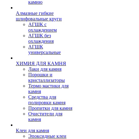
камню
Алмазные гибкие
шлифовальные круги
АГШК с
охлаждением
АГШК без
охлаждения
АГШК
универсальные
ХИМИЯ ДЛЯ КАМНЯ
Лаки для камня
Порошки и
кристаллизаторы
Термо мастики для
камня
Средства для
полировки камня
Пропитки для камня
Очистители для
камня
Клеи для камня
Эпоксидные клеи