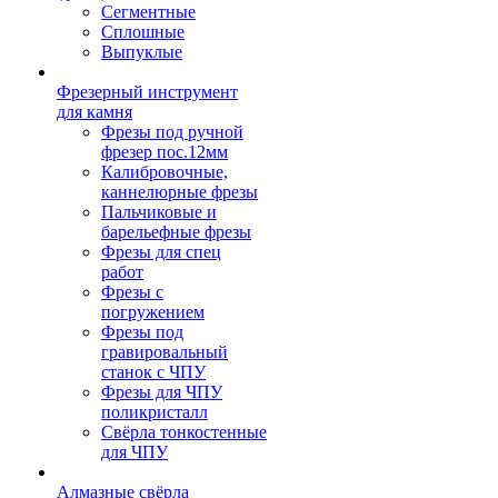
Сегментные
Сплошные
Выпуклые
Фрезерный инструмент
для камня
Фрезы под ручной
фрезер пос.12мм
Калибровочные,
каннелюрные фрезы
Пальчиковые и
барельефные фрезы
Фрезы для спец
работ
Фрезы с
погружением
Фрезы под
гравировальный
станок с ЧПУ
Фрезы для ЧПУ
поликристалл
Свёрла тонкостенные
для ЧПУ
Алмазные свёрла