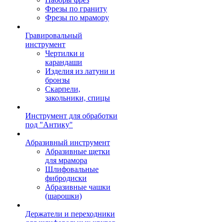
Фрезы по граниту
Фрезы по мрамору
Гравировальный
инструмент
Чертилки и
карандаши
Изделия из латуни и
бронзы
Скарпели,
закольники, спицы
Инструмент для обработки
под "Антику"
Абразивный инструмент
Абразивные щетки
для мрамора
Шлифовальные
фибродиски
Абразивные чашки
(шарошки)
Держатели и переходники