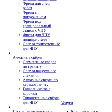
Фрезы для спец
работ
Фрезы с
погружением
Фрезы под
гравировальный
станок с ЧПУ
Фрезы для ЧПУ
поликристалл
Свёрла тонкостенные
для ЧПУ
Алмазные свёрла
Сегментные свёрла
по граниту
Свёрла вакуумного
спекания
Алмазные сверла по
керамограниту
Гальванические
коронки
Тонкостенные свёрла
для ЧПУ
Услуги
Профильные алмазные
Консультации в