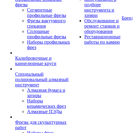
фрезы
подборе
Сегментные
инструмента и
профильные фрезы
химии
Брен
Фрезы вакуумного
Обслуживание и
спекания
ремонт станков и
Сплошные
оборудования
профильные фрезы
Реставрационные
Наборы профильных
работы по камню
фрез
Калибровочные и
каннелюрные круги
Специальный
полировальный алмазный
инструмент
Алмазная бумага и
затиры
Наборы
керамических фрез
Алмазные ПЭДы
Фрезы для скульптурных
работ
Наборы фрез