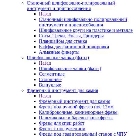
Станочный шлифовально-полировальный
инструмент и приспособления
Назад
Станочный шлифовально-полировальный
инструмент и приспособления
Шлифовальные круги на пластике и металле
Соты, Треки, Эпазы, Гриндеры
Планшайбы для станка
Баффы для финишной полировки
Алмазные фикерты
Шлифовальные чашки (фаты)
Назад
Шлифовальные чашки (фаты)
Сегментные
Сплошные
Выпуклые
Фрезерный инструмент для камня
Назад
Фрезерный инструмент для камня
Фрезы под ручной фрезер пос.12мм
Калибровочные, каннелюрные фрезы
Пальчиковые и барельефные фрезы
Фрезы для спец работ
Фрезы с погружением
Фрезы под гравировальный станок с ЧПУ