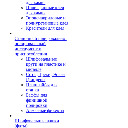
для камня
Полиэфирные клеи
для камня
Эпоксиакриловые и
полиуретановые клея
Красители для клея
Станочный шлифовально-
полировальный
инструмент и
приспособления
Шлифовальные
круги на пластике и
металле
Соты, Треки, Эпазы,
Гриндеры
Планшайбы для
станка
Баффы для
финишной
полировки
Алмазные фикерты
Шлифовальные чашки
(фаты)