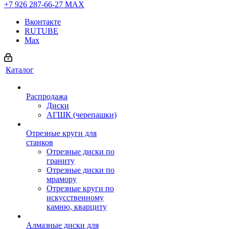
+7 926 287-66-27
МАХ
Вконтакте
RUTUBE
Max
Каталог
Распродажа
Диски
АГШК (черепашки)
Отрезные круги для
станков
Отрезные диски по
граниту
Отрезные диски по
мрамору
Отрезные круги по
искусственному
камню, кварциту
Алмазные диски для