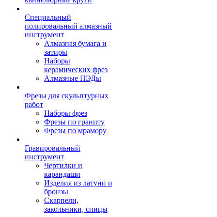
Специальный
полировальный алмазный
инструмент
Алмазная бумага и
затиры
Наборы
керамических фрез
Алмазные ПЭДы
Фрезы для скульптурных
работ
Наборы фрез
Фрезы по граниту
Фрезы по мрамору
Гравировальный
инструмент
Чертилки и
карандаши
Изделия из латуни и
бронзы
Скарпели,
закольники, спицы