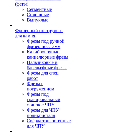
(фаты)
Сегментные
Сплошные
Выпуклые
Фрезерный инструмент
для камня
Фрезы под ручной
фрезер пос.12мм
Калибровочные,
каннелюрные фрезы
Пальчиковые и
барельефные фрезы
Фрезы для спец
работ
Фрезы с
погружением
Фрезы под
гравировальный
станок с ЧПУ
Фрезы для ЧПУ
поликристалл
Свёрла тонкостенные
для ЧПУ