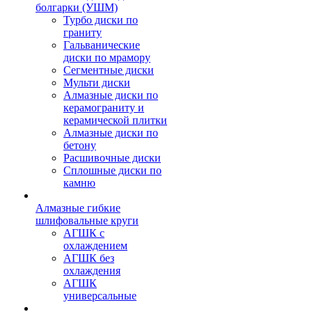
болгарки (УШМ)
Турбо диски по
граниту
Гальванические
диски по мрамору
Сегментные диски
Мульти диски
Алмазные диски по
керамограниту и
керамической плитки
Алмазные диски по
бетону
Расшивочные диски
Сплошные диски по
камню
Алмазные гибкие
шлифовальные круги
АГШК с
охлаждением
АГШК без
охлаждения
АГШК
универсальные