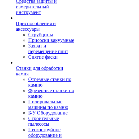
Средства защиты и
измерительный
инструмент
Приспособления и
аксессуары
Струбцины
Присоски вакуумные
Захват и
перемещение плит
Снятие фаски
Станки для обработки
камня
Отрезные станки по
камню
Фрезерные станки по
камню
Полировальные
машины по камню
Б/У Оборудование
Строительные
пылесосы
Пескоструйное
оборудование и