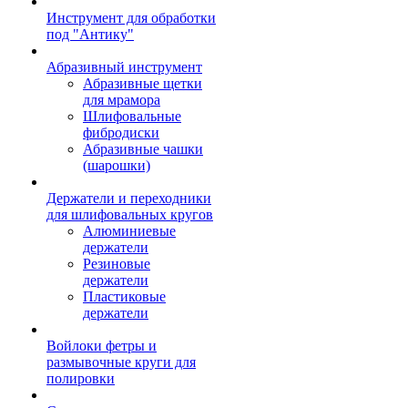
Инструмент для обработки
под "Антику"
Абразивный инструмент
Абразивные щетки
для мрамора
Шлифовальные
фибродиски
Абразивные чашки
(шарошки)
Держатели и переходники
для шлифовальных кругов
Алюминиевые
держатели
Резиновые
держатели
Пластиковые
держатели
Войлоки фетры и
размывочные круги для
полировки