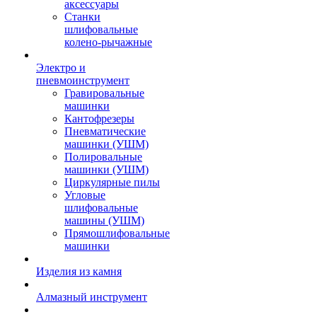
аксессуары
Станки
шлифовальные
колено-рычажные
Электро и
пневмоинструмент
Гравировальные
машинки
Кантофрезеры
Пневматические
машинки (УШМ)
Полировальные
машинки (УШМ)
Циркулярные пилы
Угловые
шлифовальные
машины (УШМ)
Прямошлифовальные
машинки
Изделия из камня
Алмазный инструмент