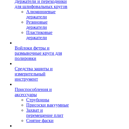
Держатели и переходники
для шлифовальных кругов
Алюминиевые
держатели
Резиновые
держатели
Пластиковые
держатели
Войлоки фетры и
размывочные круги для
полировки
Средства защиты и
измерительный
инструмент
Приспособления и
аксессуары
Струбцины
Присоски вакуумные
Захват и
перемещение плит
Снятие фаски