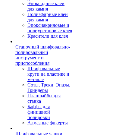
Эпоксидные клеи
для камня
Полиэфирные клеи
для камня
Эпоксиакриловые и
полиуретановые клея
Красители для клея
Станочный шлифовально-
полировальный
инструмент и
приспособления
Шлифовальные
круги на пластике и
металле
Соты, Треки, Эпазы,
Гриндеры
Планшайбы для
станка
Баффы для
финишной
полировки
Алмазные фикерты
Шлифовальные чашки