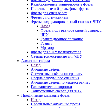
Калибровочные, каннелюрные фрезы
Пальчиковые и барельефные фрезы
Фрезы для спец работ
Фрезы с погружением
Фрезы под гравировальный станок с ЧПУ
Назад
Фрезы под гравировальный станок с
ЧПУ
Гранит двойное спекание
Гранит
Мрамор
Фрезы для ЧПУ поликристалл
Свёрла тонкостенные для ЧПУ
Алмазные свёрла
Назад
Алмазные свёрла
Сегментные свёрла по граниту
Свёрла вакуумного спекания
Алмазные сверла по керамограниту
Гальванические коронки
Тонкостенные свёрла для ЧПУ
Профильные алмазные фрезы
Назад
Профильные алмазные фрезы