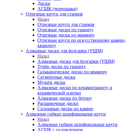
Диски
АГШК (черепашки)
Отрезные круги для станков
Назад
Отрезные круги для станков
Отрезные диски по граниту
Отрезные диски по мрамору
Отрезные круги по искусственному камню,
кварциту
Алмазные диски для болгарки (УШМ)
Назад
Алмазные диски для болгарки (УШМ)
Турбо диски по граниту
Гальванические диски по мрамору
Сегментные диски
Мульти диски
Алмазные диски по керамограниту и
керамической плитки
Алмазные диски по бетону
Расшивочные диски
Сплошные диски по камню
Алмазные гибкие шлифовальные круги
Назад
Алмазные гибкие шлифовальные круги
АГШК с охлаждением