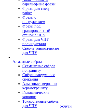
барельефные фрезы
Фрезы для спец
работ
Фрезы с
погружением
Фрезы под
гравировальный
станок с ЧПУ
Фрезы для ЧПУ
поликристалл
Свёрла тонкостенные
для ЧПУ
Алмазные свёрла
Сегментные свёрла
по граниту
Свёрла вакуумного
спекания
Алмазные сверла по
керамограниту
Гальванические
коронки
Тонкостенные свёрла
для ЧПУ
Услуги