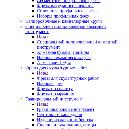
Сегментные профильные фрезы
Фрезы вакуумного спекания
Сплошные профильные фрезы
Наборы профильных фрез
Калибровочные и каннелюрные круги
Специальный полировальный алмазный
инструмент
Назад
Специальный полировальный алмазный
инструмент
Алмазная бумага и затиры
Наборы керамических фрез
Алмазные ПЭДы
Фрезы для скульптурных работ
Назад
Фрезы для скульптурных работ
Наборы фрез
Фрезы по граниту
Фрезы по мрамору
Гравировальный инструмент
Назад
Гравировальный инструмент
Чертилки и карандаши
Изделия из латуни и бронзы
Скарпели, закольники, спицы