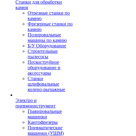
Станки для обработки
камня
Отрезные станки по
камню
Фрезерные станки по
камню
Полировальные
машины по камню
Б/У Оборудование
Строительные
пылесосы
Пескоструйное
оборудование и
аксессуары
Станки
шлифовальные
колено-рычажные
Электро и
пневмоинструмент
Гравировальные
машинки
Кантофрезеры
Пневматические
машинки (УШМ)