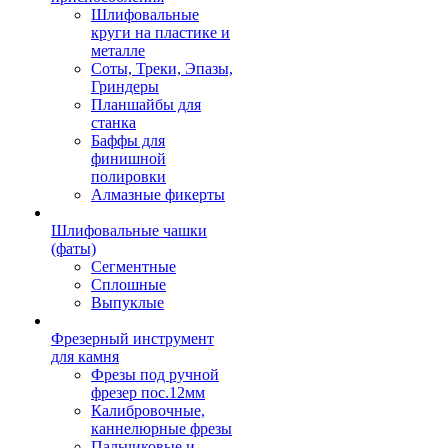
Шлифовальные
круги на пластике и
металле
Соты, Треки, Эпазы,
Гриндеры
Планшайбы для
станка
Баффы для
финишной
полировки
Алмазные фикерты
Шлифовальные чашки
(фаты)
Сегментные
Сплошные
Выпуклые
Фрезерный инструмент
для камня
Фрезы под ручной
фрезер пос.12мм
Калибровочные,
каннелюрные фрезы
Пальчиковые и