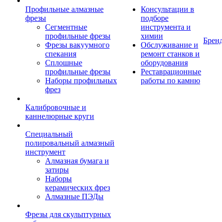
Профильные алмазные
Консультации в
фрезы
подборе
Сегментные
инструмента и
профильные фрезы
химии
Брен
Фрезы вакуумного
Обслуживание и
спекания
ремонт станков и
Сплошные
оборудования
профильные фрезы
Реставрационные
Наборы профильных
работы по камню
фрез
Калибровочные и
каннелюрные круги
Специальный
полировальный алмазный
инструмент
Алмазная бумага и
затиры
Наборы
керамических фрез
Алмазные ПЭДы
Фрезы для скульптурных