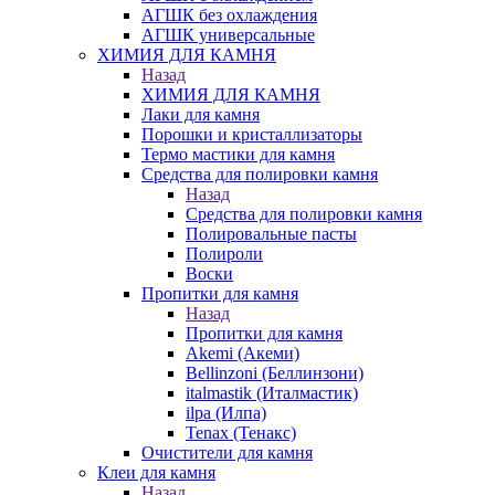
АГШК без охлаждения
АГШК универсальные
ХИМИЯ ДЛЯ КАМНЯ
Назад
ХИМИЯ ДЛЯ КАМНЯ
Лаки для камня
Порошки и кристаллизаторы
Термо мастики для камня
Средства для полировки камня
Назад
Средства для полировки камня
Полировальные пасты
Полироли
Воски
Пропитки для камня
Назад
Пропитки для камня
Akemi (Акеми)
Bellinzoni (Беллинзони)
italmastik (Италмастик)
ilpa (Илпа)
Tenax (Тенакс)
Очистители для камня
Клеи для камня
Назад