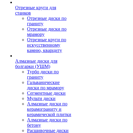
Отрезные круги для
станков
Отрезные диски по
граниту
Отрезные диски по
мрамору
Отрезные круги по
искусственному
камню, кварциту
Алмазные диски для
болгарки (УШМ)
Турбо диски по
граниту
Гальванические
диски по мрамору
Сегментные диски
Мульти диски
Алмазные диски по
керамограниту и
керамической плитки
Алмазные диски по
бетону
Расшивочные диски