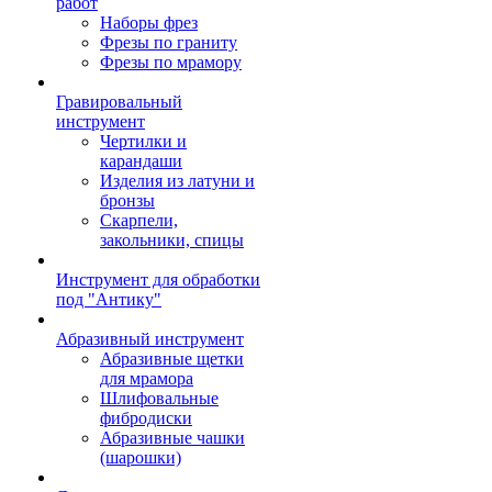
работ
Наборы фрез
Фрезы по граниту
Фрезы по мрамору
Гравировальный
инструмент
Чертилки и
карандаши
Изделия из латуни и
бронзы
Скарпели,
закольники, спицы
Инструмент для обработки
под "Антику"
Абразивный инструмент
Абразивные щетки
для мрамора
Шлифовальные
фибродиски
Абразивные чашки
(шарошки)