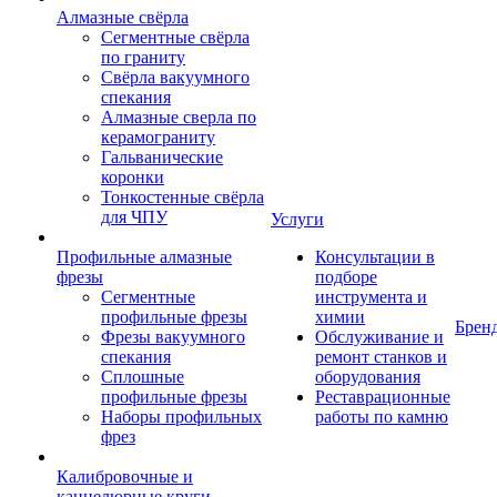
Алмазные свёрла
Сегментные свёрла
по граниту
Свёрла вакуумного
спекания
Алмазные сверла по
керамограниту
Гальванические
коронки
Тонкостенные свёрла
для ЧПУ
Услуги
Профильные алмазные
Консультации в
фрезы
подборе
Сегментные
инструмента и
профильные фрезы
химии
Брен
Фрезы вакуумного
Обслуживание и
спекания
ремонт станков и
Сплошные
оборудования
профильные фрезы
Реставрационные
Наборы профильных
работы по камню
фрез
Калибровочные и
каннелюрные круги