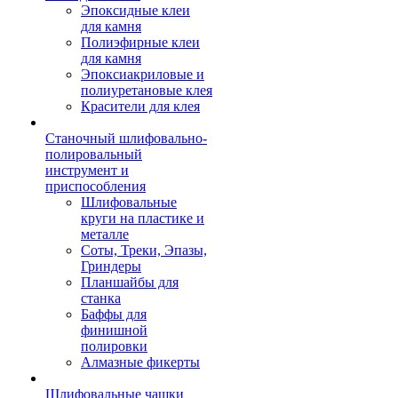
Эпоксидные клеи
для камня
Полиэфирные клеи
для камня
Эпоксиакриловые и
полиуретановые клея
Красители для клея
Станочный шлифовально-
полировальный
инструмент и
приспособления
Шлифовальные
круги на пластике и
металле
Соты, Треки, Эпазы,
Гриндеры
Планшайбы для
станка
Баффы для
финишной
полировки
Алмазные фикерты
Шлифовальные чашки