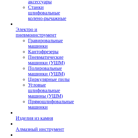
аксессуары
Станки
шлифовальные
колено-рычажные
Электро и
пневмоинструмент
Гравировальные
машинки
Кантофрезеры
Пневматические
машинки (УШМ)
Полировальные
машинки (УШМ)
Циркулярные пилы
Угловые
шлифовальные
машины (УШМ)
Прямошлифовальные
машинки
Изделия из камня
Алмазный инструмент