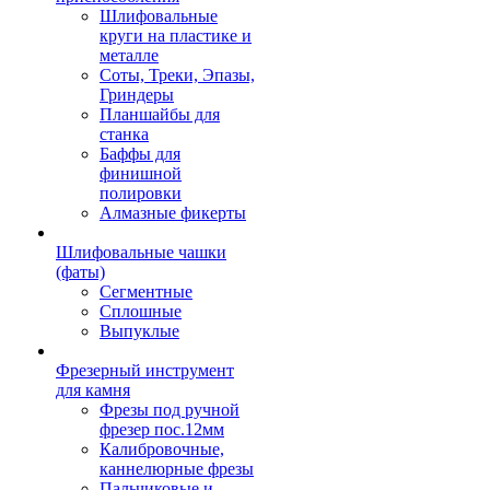
Шлифовальные
круги на пластике и
металле
Соты, Треки, Эпазы,
Гриндеры
Планшайбы для
станка
Баффы для
финишной
полировки
Алмазные фикерты
Шлифовальные чашки
(фаты)
Сегментные
Сплошные
Выпуклые
Фрезерный инструмент
для камня
Фрезы под ручной
фрезер пос.12мм
Калибровочные,
каннелюрные фрезы
Пальчиковые и