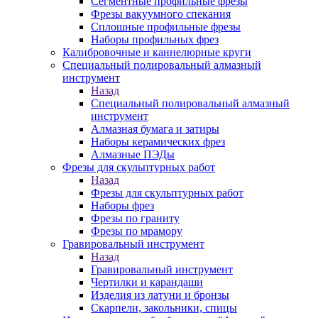
Сегментные профильные фрезы
Фрезы вакуумного спекания
Сплошные профильные фрезы
Наборы профильных фрез
Калибровочные и каннелюрные круги
Специальный полировальный алмазный
инструмент
Назад
Специальный полировальный алмазный
инструмент
Алмазная бумага и затиры
Наборы керамических фрез
Алмазные ПЭДы
Фрезы для скульптурных работ
Назад
Фрезы для скульптурных работ
Наборы фрез
Фрезы по граниту
Фрезы по мрамору
Гравировальный инструмент
Назад
Гравировальный инструмент
Чертилки и карандаши
Изделия из латуни и бронзы
Скарпели, закольники, спицы