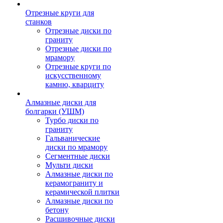
Отрезные круги для
станков
Отрезные диски по
граниту
Отрезные диски по
мрамору
Отрезные круги по
искусственному
камню, кварциту
Алмазные диски для
болгарки (УШМ)
Турбо диски по
граниту
Гальванические
диски по мрамору
Сегментные диски
Мульти диски
Алмазные диски по
керамограниту и
керамической плитки
Алмазные диски по
бетону
Расшивочные диски