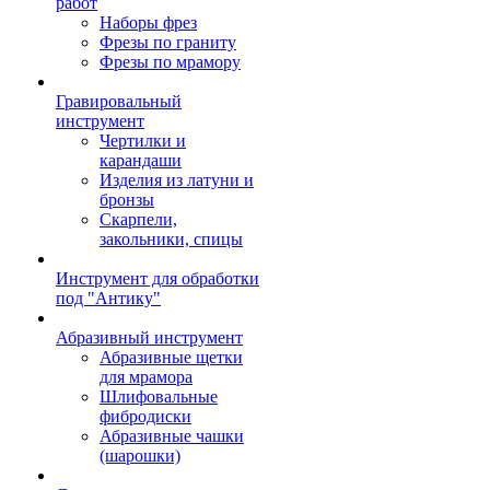
работ
Наборы фрез
Фрезы по граниту
Фрезы по мрамору
Гравировальный
инструмент
Чертилки и
карандаши
Изделия из латуни и
бронзы
Скарпели,
закольники, спицы
Инструмент для обработки
под "Антику"
Абразивный инструмент
Абразивные щетки
для мрамора
Шлифовальные
фибродиски
Абразивные чашки
(шарошки)