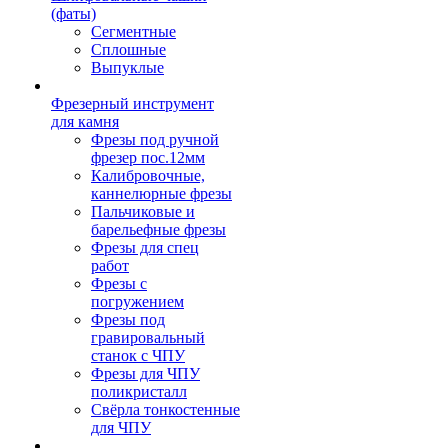
(фаты)
Сегментные
Сплошные
Выпуклые
Фрезерный инструмент
для камня
Фрезы под ручной
фрезер пос.12мм
Калибровочные,
каннелюрные фрезы
Пальчиковые и
барельефные фрезы
Фрезы для спец
работ
Фрезы с
погружением
Фрезы под
гравировальный
станок с ЧПУ
Фрезы для ЧПУ
поликристалл
Свёрла тонкостенные
для ЧПУ