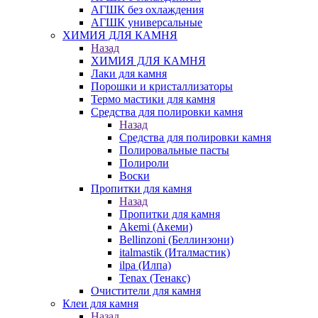
АГШК без охлаждения
АГШК универсальные
ХИМИЯ ДЛЯ КАМНЯ
Назад
ХИМИЯ ДЛЯ КАМНЯ
Лаки для камня
Порошки и кристаллизаторы
Термо мастики для камня
Средства для полировки камня
Назад
Средства для полировки камня
Полировальные пасты
Полироли
Воски
Пропитки для камня
Назад
Пропитки для камня
Akemi (Акеми)
Bellinzoni (Беллинзони)
italmastik (Италмастик)
ilpa (Илпа)
Tenax (Тенакс)
Очистители для камня
Клеи для камня
Назад