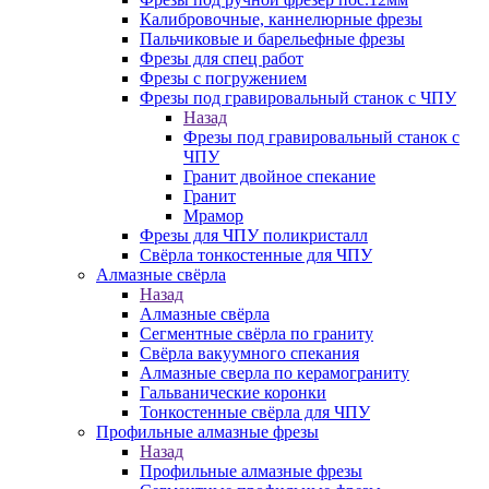
Калибровочные, каннелюрные фрезы
Пальчиковые и барельефные фрезы
Фрезы для спец работ
Фрезы с погружением
Фрезы под гравировальный станок с ЧПУ
Назад
Фрезы под гравировальный станок с
ЧПУ
Гранит двойное спекание
Гранит
Мрамор
Фрезы для ЧПУ поликристалл
Свёрла тонкостенные для ЧПУ
Алмазные свёрла
Назад
Алмазные свёрла
Сегментные свёрла по граниту
Свёрла вакуумного спекания
Алмазные сверла по керамограниту
Гальванические коронки
Тонкостенные свёрла для ЧПУ
Профильные алмазные фрезы
Назад
Профильные алмазные фрезы