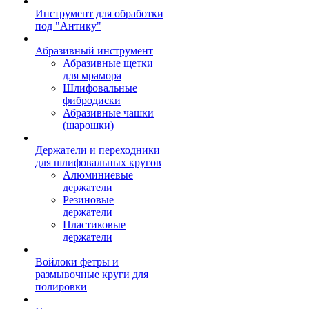
Инструмент для обработки
под "Антику"
Абразивный инструмент
Абразивные щетки
для мрамора
Шлифовальные
фибродиски
Абразивные чашки
(шарошки)
Держатели и переходники
для шлифовальных кругов
Алюминиевые
держатели
Резиновые
держатели
Пластиковые
держатели
Войлоки фетры и
размывочные круги для
полировки