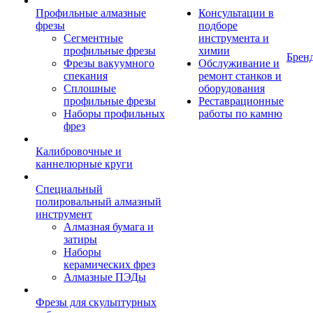
Профильные алмазные
Консультации в
фрезы
подборе
Сегментные
инструмента и
профильные фрезы
химии
Брен
Фрезы вакуумного
Обслуживание и
спекания
ремонт станков и
Сплошные
оборудования
профильные фрезы
Реставрационные
Наборы профильных
работы по камню
фрез
Калибровочные и
каннелюрные круги
Специальный
полировальный алмазный
инструмент
Алмазная бумага и
затиры
Наборы
керамических фрез
Алмазные ПЭДы
Фрезы для скульптурных