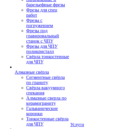
барельефные фрезы
Фрезы для спец
работ
Фрезы с
погружением
Фрезы под
гравировальный
станок с ЧПУ
Фрезы для ЧПУ
поликристалл
Свёрла тонкостенные
для ЧПУ
Алмазные свёрла
Сегментные свёрла
по граниту
Свёрла вакуумного
спекания
Алмазные сверла по
керамограниту
Гальванические
коронки
Тонкостенные свёрла
для ЧПУ
Услуги