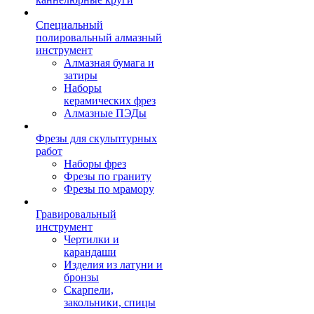
Специальный
полировальный алмазный
инструмент
Алмазная бумага и
затиры
Наборы
керамических фрез
Алмазные ПЭДы
Фрезы для скульптурных
работ
Наборы фрез
Фрезы по граниту
Фрезы по мрамору
Гравировальный
инструмент
Чертилки и
карандаши
Изделия из латуни и
бронзы
Скарпели,
закольники, спицы