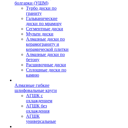
болгарки (УШМ)
Турбо диски по
граниту
Гальванические
диски по мрамору
Сегментные диски
Мульти диски
Алмазные диски по
керамограниту и
керамической плитки
Алмазные диски по
бетону
Расшивочные диски
Сплошные диски по
камню
Алмазные гибкие
шлифовальные круги
АГШК с
охлаждением
АГШК без
охлаждения
АГШК
универсальные