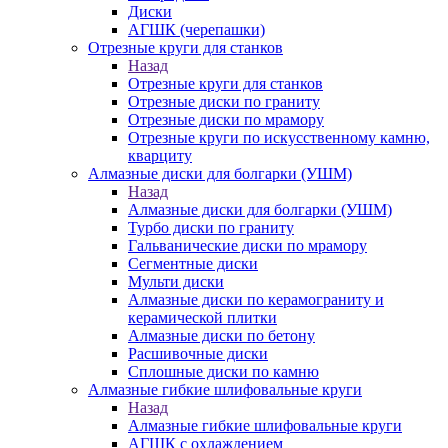
Диски
АГШК (черепашки)
Отрезные круги для станков
Назад
Отрезные круги для станков
Отрезные диски по граниту
Отрезные диски по мрамору
Отрезные круги по искусственному камню,
кварциту
Алмазные диски для болгарки (УШМ)
Назад
Алмазные диски для болгарки (УШМ)
Турбо диски по граниту
Гальванические диски по мрамору
Сегментные диски
Мульти диски
Алмазные диски по керамограниту и
керамической плитки
Алмазные диски по бетону
Расшивочные диски
Сплошные диски по камню
Алмазные гибкие шлифовальные круги
Назад
Алмазные гибкие шлифовальные круги
АГШК с охлаждением