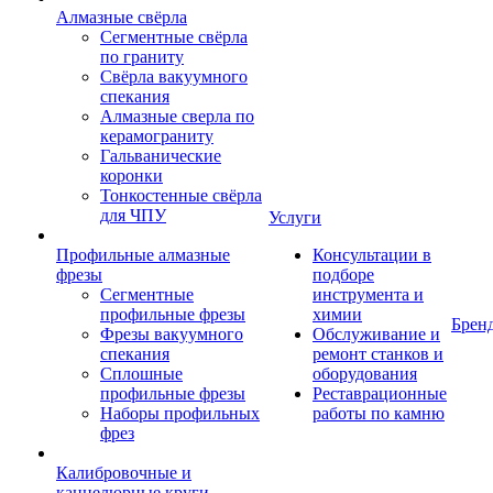
Алмазные свёрла
Сегментные свёрла
по граниту
Свёрла вакуумного
спекания
Алмазные сверла по
керамограниту
Гальванические
коронки
Тонкостенные свёрла
для ЧПУ
Услуги
Профильные алмазные
Консультации в
фрезы
подборе
Сегментные
инструмента и
профильные фрезы
химии
Брен
Фрезы вакуумного
Обслуживание и
спекания
ремонт станков и
Сплошные
оборудования
профильные фрезы
Реставрационные
Наборы профильных
работы по камню
фрез
Калибровочные и
каннелюрные круги