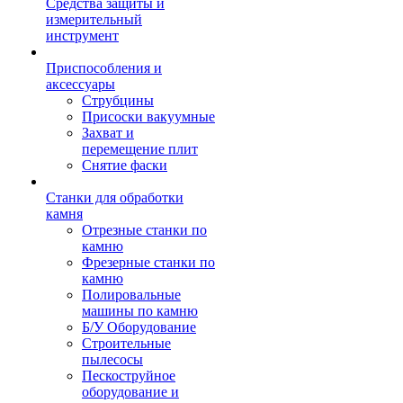
Средства защиты и
измерительный
инструмент
Приспособления и
аксессуары
Струбцины
Присоски вакуумные
Захват и
перемещение плит
Снятие фаски
Станки для обработки
камня
Отрезные станки по
камню
Фрезерные станки по
камню
Полировальные
машины по камню
Б/У Оборудование
Строительные
пылесосы
Пескоструйное
оборудование и