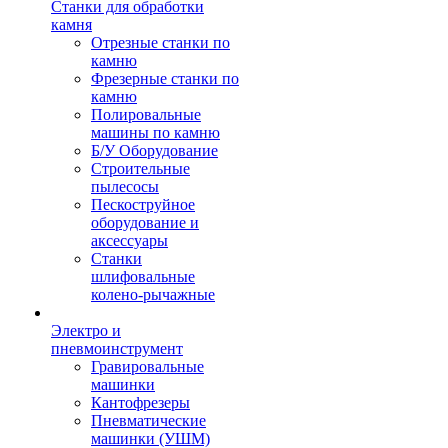
Станки для обработки
камня
Отрезные станки по
камню
Фрезерные станки по
камню
Полировальные
машины по камню
Б/У Оборудование
Строительные
пылесосы
Пескоструйное
оборудование и
аксессуары
Станки
шлифовальные
колено-рычажные
Электро и
пневмоинструмент
Гравировальные
машинки
Кантофрезеры
Пневматические
машинки (УШМ)