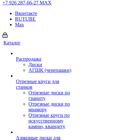
+7 926 287-66-27
МАХ
Вконтакте
RUTUBE
Max
Каталог
Распродажа
Диски
АГШК (черепашки)
Отрезные круги для
станков
Отрезные диски по
граниту
Отрезные диски по
мрамору
Отрезные круги по
искусственному
камню, кварциту
Алмазные диски для