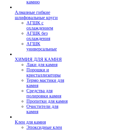
камню
Алмазные гибкие
шлифовальные круги
АГШК с
охлаждением
АГШК без
охлаждения
АГШК
универсальные
ХИМИЯ ДЛЯ КАМНЯ
Лаки для камня
Порошки и
кристаллизаторы
Термо мастики для
камня
Средства для
полировки камня
Пропитки для камня
Очистители для
камня
Клеи для камня
Эпоксидные клеи