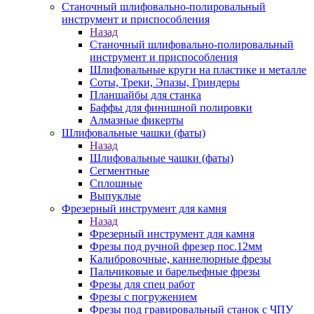
Станочный шлифовально-полировальный
инструмент и приспособления
Назад
Станочный шлифовально-полировальный
инструмент и приспособления
Шлифовальные круги на пластике и металле
Соты, Треки, Эпазы, Гриндеры
Планшайбы для станка
Баффы для финишной полировки
Алмазные фикерты
Шлифовальные чашки (фаты)
Назад
Шлифовальные чашки (фаты)
Сегментные
Сплошные
Выпуклые
Фрезерный инструмент для камня
Назад
Фрезерный инструмент для камня
Фрезы под ручной фрезер пос.12мм
Калибровочные, каннелюрные фрезы
Пальчиковые и барельефные фрезы
Фрезы для спец работ
Фрезы с погружением
Фрезы под гравировальный станок с ЧПУ