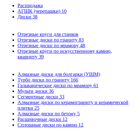
Распродажа
АГШК (черепашки)
10
Диски
38
Отрезные круги для станков
Отрезные диски по граниту
83
Отрезные диски по мрамору
48
Отрезные круги по искусственному камню,
кварциту
39
Алмазные диски для болгарки (УШМ)
Турбо диски по граниту
166
Гальванические диски по мрамору
61
Мульти диски
36
Сегментные диски
33
Алмазные диски по керамограниту и керамической
плитки
25
Алмазные диски по бетону
5
Расшивочные диски
12
Сплошные диски по камню
12