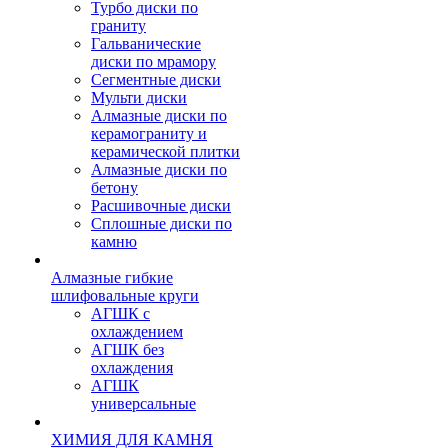
Турбо диски по
граниту
Гальванические
диски по мрамору
Сегментные диски
Мульти диски
Алмазные диски по
керамограниту и
керамической плитки
Алмазные диски по
бетону
Расшивочные диски
Сплошные диски по
камню
Алмазные гибкие
шлифовальные круги
АГШК с
охлаждением
АГШК без
охлаждения
АГШК
универсальные
ХИМИЯ ДЛЯ КАМНЯ