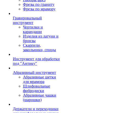
Фрезы по граниту
Фрезы по мрамору
Гравировальный
инструмент
Чертилки и
карандаши
Изделия из латуни и
бронзы
Скарпели,
закольники, спицы
Инструмент для обработки
под "Антику"
Абразивный инструмент
Абразивные щетки
для мрамора
Шлифовальные
фибродиски
Абразивные чашки
(шарошки)
Держатели и переходники