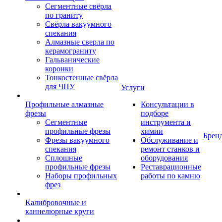
Сегментные свёрла
по граниту
Свёрла вакуумного
спекания
Алмазные сверла по
керамограниту
Гальванические
коронки
Тонкостенные свёрла
для ЧПУ
Услуги
Профильные алмазные
Консультации в
фрезы
подборе
Сегментные
инструмента и
профильные фрезы
химии
Брен
Фрезы вакуумного
Обслуживание и
спекания
ремонт станков и
Сплошные
оборудования
профильные фрезы
Реставрационные
Наборы профильных
работы по камню
фрез
Калибровочные и
каннелюрные круги