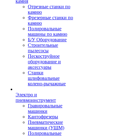
камня
Отрезные станки по
камню
Фрезерные станки по
камню
Полировальные
машины по камню
Б/У Оборудование
Строительные
пылесосы
Пескоструйное
оборудование и
аксессуары
Станки
шлифовальные
колено-рычажные
Электро и
пневмоинструмент
Гравировальные
машинки
Кантофрезеры
Пневматические
машинки (УШМ)
Полировальные