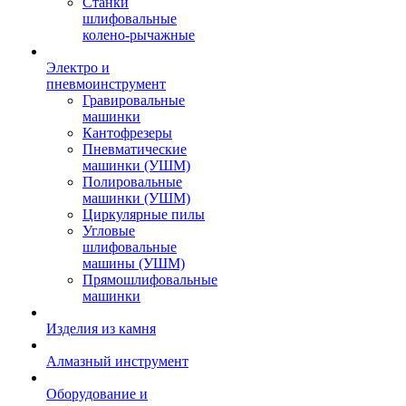
Станки
шлифовальные
колено-рычажные
Электро и
пневмоинструмент
Гравировальные
машинки
Кантофрезеры
Пневматические
машинки (УШМ)
Полировальные
машинки (УШМ)
Циркулярные пилы
Угловые
шлифовальные
машины (УШМ)
Прямошлифовальные
машинки
Изделия из камня
Алмазный инструмент
Оборудование и