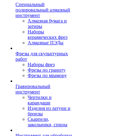
Специальный
полировальный алмазный
инструмент
Алмазная бумага и
затиры
Наборы
керамических фрез
Алмазные ПЭДы
Фрезы для скульптурных
работ
Наборы фрез
Фрезы по граниту
Фрезы по мрамору
Гравировальный
инструмент
Чертилки и
карандаши
Изделия из латуни и
бронзы
Скарпели,
закольники, спицы
Инструмент для обработки