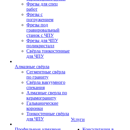
Фрезы для спец
работ
Фрезы с
погружением
Фрезы под
гравировальный
станок с ЧПУ
Фрезы для ЧПУ
поликристалл
Свёрла тонкостенные
для ЧПУ
Алмазные свёрла
Сегментные свёрла
по граниту
Свёрла вакуумного
спекания
Алмазные сверла по
керамограниту
Гальванические
коронки
Тонкостенные свёрла
для ЧПУ
Услуги
Профильные алмазные
Консультации в