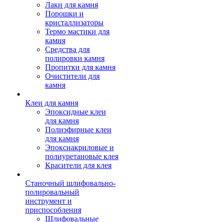
Лаки для камня
Порошки и
кристаллизаторы
Термо мастики для
камня
Средства для
полировки камня
Пропитки для камня
Очистители для
камня
Клеи для камня
Эпоксидные клеи
для камня
Полиэфирные клеи
для камня
Эпоксиакриловые и
полиуретановые клея
Красители для клея
Станочный шлифовально-
полировальный
инструмент и
приспособления
Шлифовальные