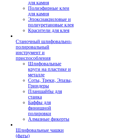
для камня
Полиэфирные клеи
для камня
Эпоксиакриловые и
полиуретановые клея
Красители для клея
Станочный шлифовально-
полировальный
инструмент и
приспособления
Шлифовальные
круги на пластике и
металле
Соты, Треки, Эпазы,
Гриндеры
Планшайбы для
станка
Баффы для
финишной
полировки
Алмазные фикерты
Шлифовальные чашки
(фаты)