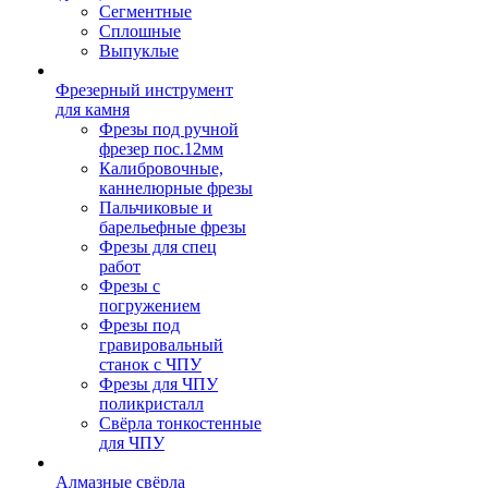
Сегментные
Сплошные
Выпуклые
Фрезерный инструмент
для камня
Фрезы под ручной
фрезер пос.12мм
Калибровочные,
каннелюрные фрезы
Пальчиковые и
барельефные фрезы
Фрезы для спец
работ
Фрезы с
погружением
Фрезы под
гравировальный
станок с ЧПУ
Фрезы для ЧПУ
поликристалл
Свёрла тонкостенные
для ЧПУ
Алмазные свёрла