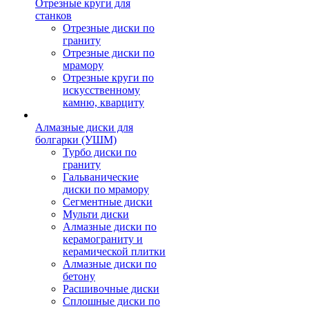
Отрезные круги для
станков
Отрезные диски по
граниту
Отрезные диски по
мрамору
Отрезные круги по
искусственному
камню, кварциту
Алмазные диски для
болгарки (УШМ)
Турбо диски по
граниту
Гальванические
диски по мрамору
Сегментные диски
Мульти диски
Алмазные диски по
керамограниту и
керамической плитки
Алмазные диски по
бетону
Расшивочные диски
Сплошные диски по