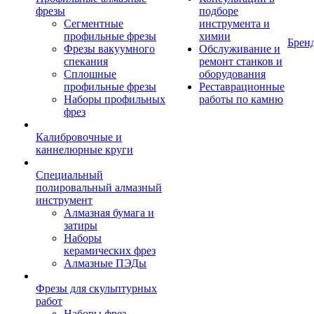
фрезы
подборе
Сегментные
инструмента и
профильные фрезы
химии
Брен
Фрезы вакуумного
Обслуживание и
спекания
ремонт станков и
Сплошные
оборудования
профильные фрезы
Реставрационные
Наборы профильных
работы по камню
фрез
Калибровочные и
каннелюрные круги
Специальный
полировальный алмазный
инструмент
Алмазная бумага и
затиры
Наборы
керамических фрез
Алмазные ПЭДы
Фрезы для скульптурных
работ
Наборы фрез