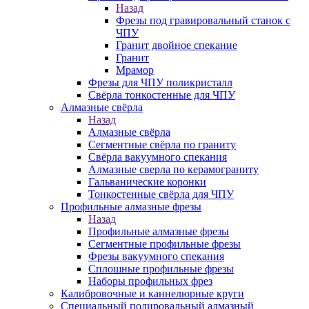
Назад
Фрезы под гравировальный станок с
ЧПУ
Гранит двойное спекание
Гранит
Мрамор
Фрезы для ЧПУ поликристалл
Свёрла тонкостенные для ЧПУ
Алмазные свёрла
Назад
Алмазные свёрла
Сегментные свёрла по граниту
Свёрла вакуумного спекания
Алмазные сверла по керамограниту
Гальванические коронки
Тонкостенные свёрла для ЧПУ
Профильные алмазные фрезы
Назад
Профильные алмазные фрезы
Сегментные профильные фрезы
Фрезы вакуумного спекания
Сплошные профильные фрезы
Наборы профильных фрез
Калибровочные и каннелюрные круги
Специальный полировальный алмазный