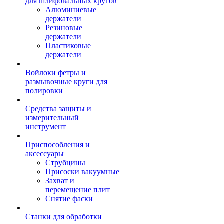
для шлифовальных кругов
Алюминиевые
держатели
Резиновые
держатели
Пластиковые
держатели
Войлоки фетры и
размывочные круги для
полировки
Средства защиты и
измерительный
инструмент
Приспособления и
аксессуары
Струбцины
Присоски вакуумные
Захват и
перемещение плит
Снятие фаски
Станки для обработки