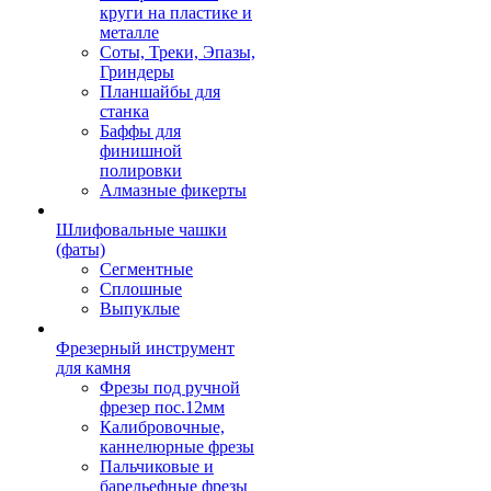
круги на пластике и
металле
Соты, Треки, Эпазы,
Гриндеры
Планшайбы для
станка
Баффы для
финишной
полировки
Алмазные фикерты
Шлифовальные чашки
(фаты)
Сегментные
Сплошные
Выпуклые
Фрезерный инструмент
для камня
Фрезы под ручной
фрезер пос.12мм
Калибровочные,
каннелюрные фрезы
Пальчиковые и
барельефные фрезы