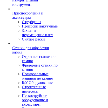
измерительный
инструмент
Приспособления и
аксессуары
Струбцины
Присоски вакуумные
Захват и
перемещение плит
Снятие фаски
Станки для обработки
камня
Отрезные станки по
камню
Фрезерные станки по
камню
Полировальные
машины по камню
Б/У Оборудование
Строительные
пылесосы
Пескоструйное
оборудование и
аксессуары