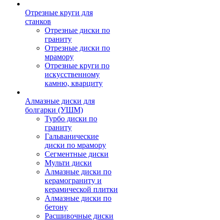
Отрезные круги для
станков
Отрезные диски по
граниту
Отрезные диски по
мрамору
Отрезные круги по
искусственному
камню, кварциту
Алмазные диски для
болгарки (УШМ)
Турбо диски по
граниту
Гальванические
диски по мрамору
Сегментные диски
Мульти диски
Алмазные диски по
керамограниту и
керамической плитки
Алмазные диски по
бетону
Расшивочные диски