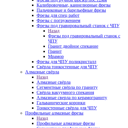
Калибровочные, каннелюрные фрезы
Пальчиковые и барельефные фрезы
Фрезы для спец работ
Фрезы с погружением
Фрезы под гравировальный станок с ЧПУ
Назад
Фрезы под гравировальный станок с
ЧПУ
Гранит двойное спекание
Гранит
Мрамор
Фрезы для ЧПУ поликристалл
Свёрла тонкостенные для ЧПУ
Алмазные свёрла
Назад
Алмазные свёрла
Сегментные свёрла по граниту
Свёрла вакуумного спекания
Алмазные сверла по керамограниту
Гальванические коронки
Тонкостенные свёрла для ЧПУ
Профильные алмазные фрезы
Назад
Профильные алмазные фрезы