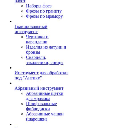
работ
Наборы фрез
Фрезы по граниту
Фрезы по мрамору
Гравировальный
инструмент
Чертилки и
карандаши
Изделия из латуни и
бронзы
Скарпели,
закольники, спицы
Инструмент для обработки
под "Антику"
Абразивный инструмент
Абразивные щетки
для мрамора
Шлифовальные
фибродиски
Абразивные чашки
(шарошки)