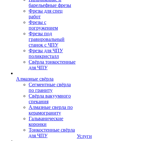
барельефные фрезы
Фрезы для спец
работ
Фрезы с
погружением
Фрезы под
гравировальный
станок с ЧПУ
Фрезы для ЧПУ
поликристалл
Свёрла тонкостенные
для ЧПУ
Алмазные свёрла
Сегментные свёрла
по граниту
Свёрла вакуумного
спекания
Алмазные сверла по
керамограниту
Гальванические
коронки
Тонкостенные свёрла
для ЧПУ
Услуги