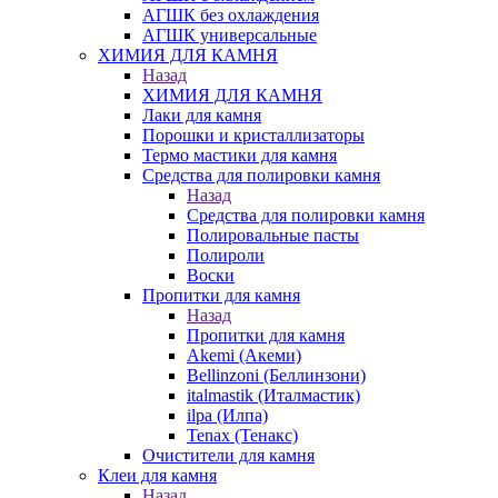
АГШК без охлаждения
АГШК универсальные
ХИМИЯ ДЛЯ КАМНЯ
Назад
ХИМИЯ ДЛЯ КАМНЯ
Лаки для камня
Порошки и кристаллизаторы
Термо мастики для камня
Средства для полировки камня
Назад
Средства для полировки камня
Полировальные пасты
Полироли
Воски
Пропитки для камня
Назад
Пропитки для камня
Akemi (Акеми)
Bellinzoni (Беллинзони)
italmastik (Италмастик)
ilpa (Илпа)
Tenax (Тенакс)
Очистители для камня
Клеи для камня
Назад