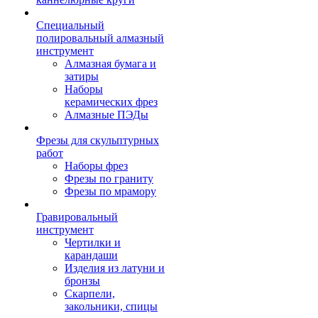
Специальный
полировальный алмазный
инструмент
Алмазная бумага и
затиры
Наборы
керамических фрез
Алмазные ПЭДы
Фрезы для скульптурных
работ
Наборы фрез
Фрезы по граниту
Фрезы по мрамору
Гравировальный
инструмент
Чертилки и
карандаши
Изделия из латуни и
бронзы
Скарпели,
закольники, спицы