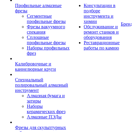
Профильные алмазные
Консультации в
фрезы
подборе
Сегментные
инструмента и
профильные фрезы
химии
Брен
Фрезы вакуумного
Обслуживание и
спекания
ремонт станков и
Сплошные
оборудования
профильные фрезы
Реставрационные
Наборы профильных
работы по камню
фрез
Калибровочные и
каннелюрные круги
Специальный
полировальный алмазный
инструмент
Алмазная бумага и
затиры
Наборы
керамических фрез
Алмазные ПЭДы
Фрезы для скульптурных