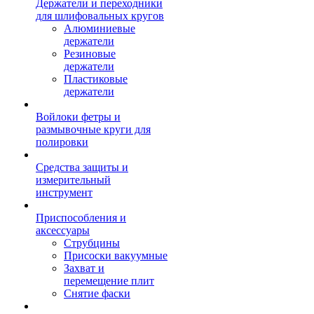
Держатели и переходники
для шлифовальных кругов
Алюминиевые
держатели
Резиновые
держатели
Пластиковые
держатели
Войлоки фетры и
размывочные круги для
полировки
Средства защиты и
измерительный
инструмент
Приспособления и
аксессуары
Струбцины
Присоски вакуумные
Захват и
перемещение плит
Снятие фаски