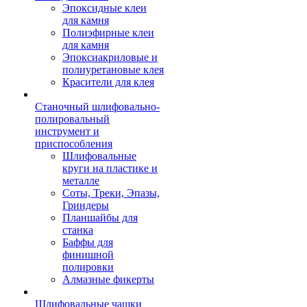
Эпоксидные клеи
для камня
Полиэфирные клеи
для камня
Эпоксиакриловые и
полиуретановые клея
Красители для клея
Станочный шлифовально-
полировальный
инструмент и
приспособления
Шлифовальные
круги на пластике и
металле
Соты, Треки, Эпазы,
Гриндеры
Планшайбы для
станка
Баффы для
финишной
полировки
Алмазные фикерты
Шлифовальные чашки