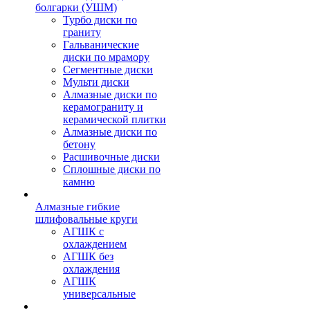
болгарки (УШМ)
Турбо диски по
граниту
Гальванические
диски по мрамору
Сегментные диски
Мульти диски
Алмазные диски по
керамограниту и
керамической плитки
Алмазные диски по
бетону
Расшивочные диски
Сплошные диски по
камню
Алмазные гибкие
шлифовальные круги
АГШК с
охлаждением
АГШК без
охлаждения
АГШК
универсальные