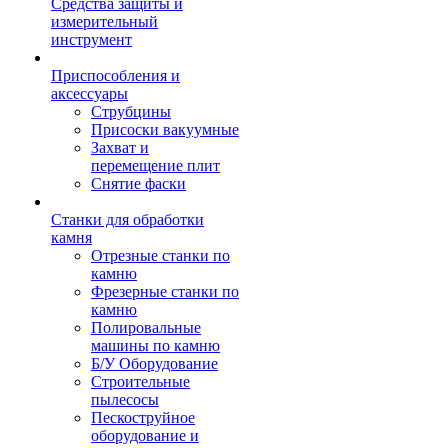
Средства защиты и
измерительный
инструмент
Приспособления и
аксессуары
Струбцины
Присоски вакуумные
Захват и
перемещение плит
Снятие фаски
Станки для обработки
камня
Отрезные станки по
камню
Фрезерные станки по
камню
Полировальные
машины по камню
Б/У Оборудование
Строительные
пылесосы
Пескоструйное
оборудование и