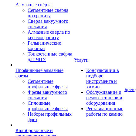
Алмазные свёрла
Сегментные свёрла
по граниту
Свёрла вакуумного
спекания
Алмазные сверла по
керамограниту
Гальванические
коронки
Тонкостенные свёрла
для ЧПУ
Услуги
Профильные алмазные
Консультации в
фрезы
подборе
Сегментные
инструмента и
профильные фрезы
химии
Брен
Фрезы вакуумного
Обслуживание и
спекания
ремонт станков и
Сплошные
оборудования
профильные фрезы
Реставрационные
Наборы профильных
работы по камню
фрез
Калибровочные и
каннелюрные круги