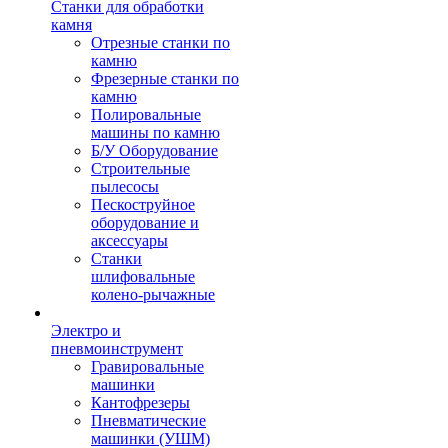
Станки для обработки
камня
Отрезные станки по
камню
Фрезерные станки по
камню
Полировальные
машины по камню
Б/У Оборудование
Строительные
пылесосы
Пескоструйное
оборудование и
аксессуары
Станки
шлифовальные
колено-рычажные
Электро и
пневмоинструмент
Гравировальные
машинки
Кантофрезеры
Пневматические
машинки (УШМ)