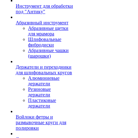
Инструмент для обработки
под "Антику"
Абразивный инструмент
Абразивные щетки
для мрамора
Шлифовальные
фибродиски
Абразивные чашки
(шарошки)
Держатели и переходники
для шлифовальных кругов
Алюминиевые
держатели
Резиновые
держатели
Пластиковые
держатели
Войлоки фетры и
размывочные круги для
полировки