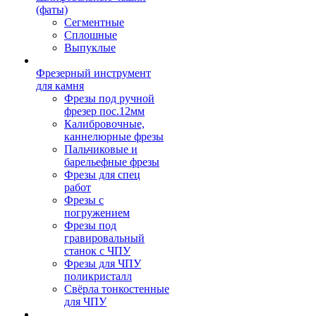
(фаты)
Сегментные
Сплошные
Выпуклые
Фрезерный инструмент
для камня
Фрезы под ручной
фрезер пос.12мм
Калибровочные,
каннелюрные фрезы
Пальчиковые и
барельефные фрезы
Фрезы для спец
работ
Фрезы с
погружением
Фрезы под
гравировальный
станок с ЧПУ
Фрезы для ЧПУ
поликристалл
Свёрла тонкостенные
для ЧПУ