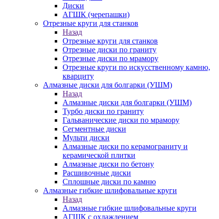
Диски
АГШК (черепашки)
Отрезные круги для станков
Назад
Отрезные круги для станков
Отрезные диски по граниту
Отрезные диски по мрамору
Отрезные круги по искусственному камню,
кварциту
Алмазные диски для болгарки (УШМ)
Назад
Алмазные диски для болгарки (УШМ)
Турбо диски по граниту
Гальванические диски по мрамору
Сегментные диски
Мульти диски
Алмазные диски по керамограниту и
керамической плитки
Алмазные диски по бетону
Расшивочные диски
Сплошные диски по камню
Алмазные гибкие шлифовальные круги
Назад
Алмазные гибкие шлифовальные круги
АГШК с охлаждением