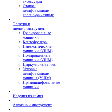
аксессуары
Станки
шлифовальные
колено-рычажные
Электро и
пневмоинструмент
Гравировальные
машинки
Кантофрезеры
Пневматические
машинки (УШМ)
Полировальные
машинки (УШМ)
Циркулярные пилы
Угловые
шлифовальные
машины (УШМ)
Прямошлифовальные
машинки
Изделия из камня
Алмазный инструмент