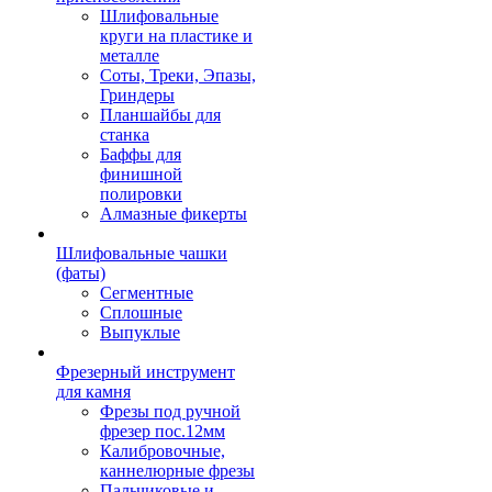
Шлифовальные
круги на пластике и
металле
Соты, Треки, Эпазы,
Гриндеры
Планшайбы для
станка
Баффы для
финишной
полировки
Алмазные фикерты
Шлифовальные чашки
(фаты)
Сегментные
Сплошные
Выпуклые
Фрезерный инструмент
для камня
Фрезы под ручной
фрезер пос.12мм
Калибровочные,
каннелюрные фрезы
Пальчиковые и