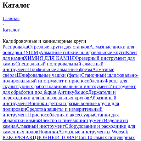
Каталог
Главная
-
Каталог
-
Калибровочные и каннелюрные круги
Распродажа
Отрезные круги для станков
Алмазные диски для
болгарки (УШМ)
Алмазные гибкие шлифовальные круги
Клеи
для камня
ХИМИЯ ДЛЯ КАМНЯ
Фрезерный инструмент для
камня
Специальный полировальный алмазный
инструмент
Профильные алмазные фрезы
Алмазные
свёрла
Шлифовальные чашки (фаты)
Станочный шлифовально-
полировальный инструмент и приспособления
Фрезы для
скульптурных работ
Гравировальный инструмент
Инструмент
для обработки под &quot;Антику&quot;
Держатели и
переходники для шлифовальных кругов
Абразивный
инструмент
Войлоки фетры и размывочные круги для
полировки
Средства защиты и измерительный
инструмент
Приспособления и аксессуары
Станки для
обработки камня
Электро и пневмоинструмент
Изделия из
камня
Алмазный инструмент
Оборудование и расходники для
каменных полов
Новинки
Алмазные инструменты Woosuk
Ю.КОРЕЯ
АКЦИОННЫЙ ТОВАР
Топ 10 самых популярных