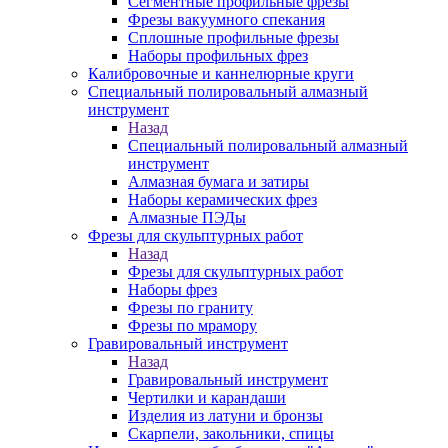
Сегментные профильные фрезы
Фрезы вакуумного спекания
Сплошные профильные фрезы
Наборы профильных фрез
Калибровочные и каннелюрные круги
Специальный полировальный алмазный
инструмент
Назад
Специальный полировальный алмазный
инструмент
Алмазная бумага и затиры
Наборы керамических фрез
Алмазные ПЭДы
Фрезы для скульптурных работ
Назад
Фрезы для скульптурных работ
Наборы фрез
Фрезы по граниту
Фрезы по мрамору
Гравировальный инструмент
Назад
Гравировальный инструмент
Чертилки и карандаши
Изделия из латуни и бронзы
Скарпели, закольники, спицы