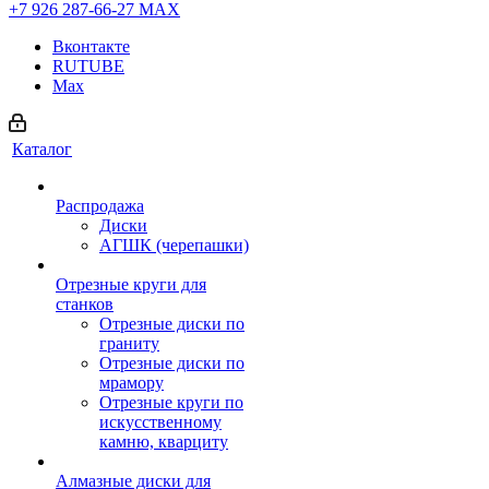
+7 926 287-66-27
МАХ
Вконтакте
RUTUBE
Max
Каталог
Распродажа
Диски
АГШК (черепашки)
Отрезные круги для
станков
Отрезные диски по
граниту
Отрезные диски по
мрамору
Отрезные круги по
искусственному
камню, кварциту
Алмазные диски для