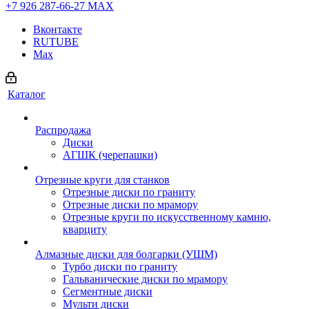
+7 926 287-66-27
МАХ
Вконтакте
RUTUBE
Max
Каталог
Распродажа
Диски
АГШК (черепашки)
Отрезные круги для станков
Отрезные диски по граниту
Отрезные диски по мрамору
Отрезные круги по искусственному камню,
кварциту
Алмазные диски для болгарки (УШМ)
Турбо диски по граниту
Гальванические диски по мрамору
Сегментные диски
Мульти диски