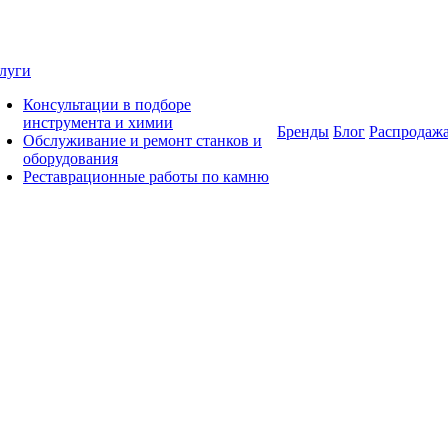
луги
Консультации в подборе
инструмента и химии
Бренды
Блог
Распродаж
Обслуживание и ремонт станков и
оборудования
Реставрационные работы по камню