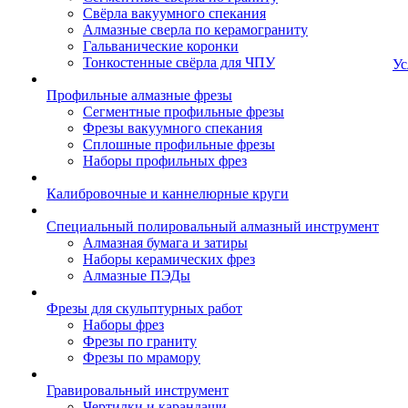
Свёрла вакуумного спекания
Алмазные сверла по керамограниту
Гальванические коронки
Тонкостенные свёрла для ЧПУ
Ус
Профильные алмазные фрезы
Сегментные профильные фрезы
Фрезы вакуумного спекания
Сплошные профильные фрезы
Наборы профильных фрез
Калибровочные и каннелюрные круги
Специальный полировальный алмазный инструмент
Алмазная бумага и затиры
Наборы керамических фрез
Алмазные ПЭДы
Фрезы для скульптурных работ
Наборы фрез
Фрезы по граниту
Фрезы по мрамору
Гравировальный инструмент
Чертилки и карандаши