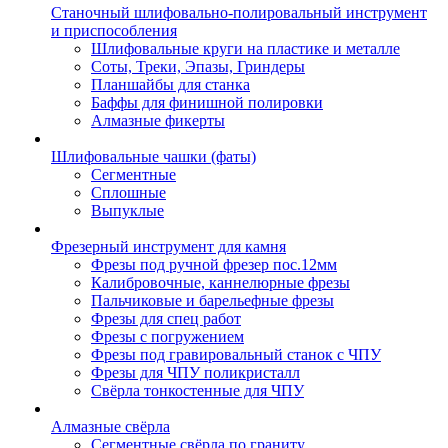
Станочный шлифовально-полировальный инструмент
и приспособления
Шлифовальные круги на пластике и металле
Соты, Треки, Эпазы, Гриндеры
Планшайбы для станка
Баффы для финишной полировки
Алмазные фикерты
Шлифовальные чашки (фаты)
Сегментные
Сплошные
Выпуклые
Фрезерный инструмент для камня
Фрезы под ручной фрезер пос.12мм
Калибровочные, каннелюрные фрезы
Пальчиковые и барельефные фрезы
Фрезы для спец работ
Фрезы с погружением
Фрезы под гравировальный станок с ЧПУ
Фрезы для ЧПУ поликристалл
Свёрла тонкостенные для ЧПУ
Алмазные свёрла
Сегментные свёрла по граниту