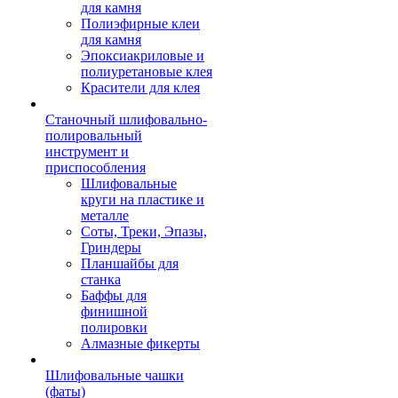
для камня
Полиэфирные клеи
для камня
Эпоксиакриловые и
полиуретановые клея
Красители для клея
Станочный шлифовально-
полировальный
инструмент и
приспособления
Шлифовальные
круги на пластике и
металле
Соты, Треки, Эпазы,
Гриндеры
Планшайбы для
станка
Баффы для
финишной
полировки
Алмазные фикерты
Шлифовальные чашки
(фаты)