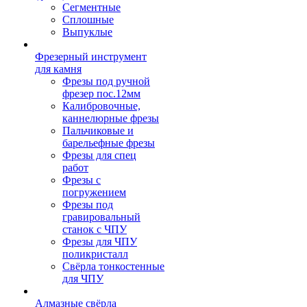
Сегментные
Сплошные
Выпуклые
Фрезерный инструмент
для камня
Фрезы под ручной
фрезер пос.12мм
Калибровочные,
каннелюрные фрезы
Пальчиковые и
барельефные фрезы
Фрезы для спец
работ
Фрезы с
погружением
Фрезы под
гравировальный
станок с ЧПУ
Фрезы для ЧПУ
поликристалл
Свёрла тонкостенные
для ЧПУ
Алмазные свёрла