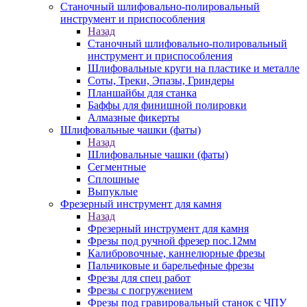
Станочный шлифовально-полировальный
инструмент и приспособления
Назад
Станочный шлифовально-полировальный
инструмент и приспособления
Шлифовальные круги на пластике и металле
Соты, Треки, Эпазы, Гриндеры
Планшайбы для станка
Баффы для финишной полировки
Алмазные фикерты
Шлифовальные чашки (фаты)
Назад
Шлифовальные чашки (фаты)
Сегментные
Сплошные
Выпуклые
Фрезерный инструмент для камня
Назад
Фрезерный инструмент для камня
Фрезы под ручной фрезер пос.12мм
Калибровочные, каннелюрные фрезы
Пальчиковые и барельефные фрезы
Фрезы для спец работ
Фрезы с погружением
Фрезы под гравировальный станок с ЧПУ