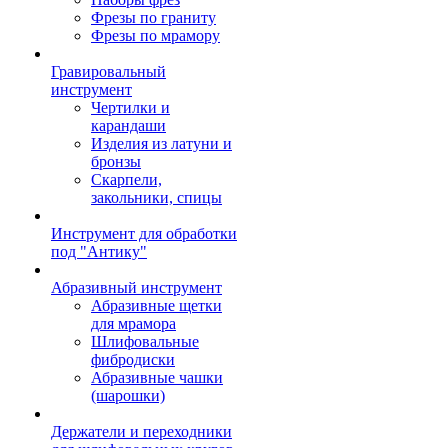
Фрезы по граниту
Фрезы по мрамору
Гравировальный
инструмент
Чертилки и
карандаши
Изделия из латуни и
бронзы
Скарпели,
закольники, спицы
Инструмент для обработки
под "Антику"
Абразивный инструмент
Абразивные щетки
для мрамора
Шлифовальные
фибродиски
Абразивные чашки
(шарошки)
Держатели и переходники