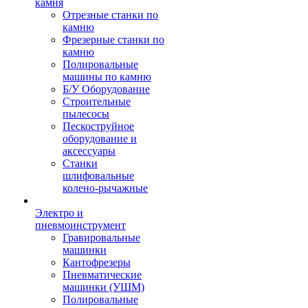
камня
Отрезные станки по
камню
Фрезерные станки по
камню
Полировальные
машины по камню
Б/У Оборудование
Строительные
пылесосы
Пескоструйное
оборудование и
аксессуары
Станки
шлифовальные
колено-рычажные
Электро и
пневмоинструмент
Гравировальные
машинки
Кантофрезеры
Пневматические
машинки (УШМ)
Полировальные