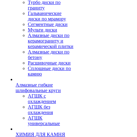
Турбо диски по
граниту
Гальванические
диски по мрамору
Сегментные диски
Мульти диски
Алмазные диски по
керамограниту и
керамической плитки
Алмазные диски по
бетону
Расшивочные диски
Сплошные диски по
камню
Алмазные гибкие
шлифовальные круги
АГШК с
охлаждением
АГШК без
охлаждения
АГШК
универсальные
ХИМИЯ ДЛЯ КАМНЯ