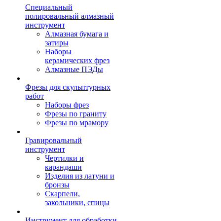
Специальный
полировальный алмазный
инструмент
Алмазная бумага и
затиры
Наборы
керамических фрез
Алмазные ПЭДы
Фрезы для скульптурных
работ
Наборы фрез
Фрезы по граниту
Фрезы по мрамору
Гравировальный
инструмент
Чертилки и
карандаши
Изделия из латуни и
бронзы
Скарпели,
закольники, спицы
Инструмент для обработки