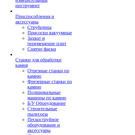
измерительный
инструмент
Приспособления и
аксессуары
Струбцины
Присоски вакуумные
Захват и
перемещение плит
Снятие фаски
Станки для обработки
камня
Отрезные станки по
камню
Фрезерные станки по
камню
Полировальные
машины по камню
Б/У Оборудование
Строительные
пылесосы
Пескоструйное
оборудование и
аксессуары