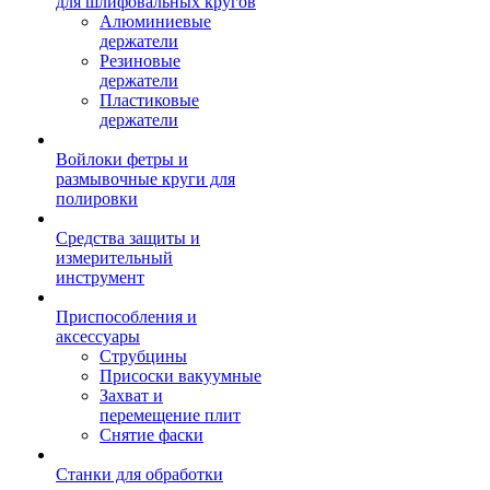
для шлифовальных кругов
Алюминиевые
держатели
Резиновые
держатели
Пластиковые
держатели
Войлоки фетры и
размывочные круги для
полировки
Средства защиты и
измерительный
инструмент
Приспособления и
аксессуары
Струбцины
Присоски вакуумные
Захват и
перемещение плит
Снятие фаски
Станки для обработки