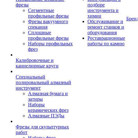
фрезы
подборе
Сегментные
инструмента и
профильные фрезы
химии
Брен
Фрезы вакуумного
Обслуживание и
спекания
ремонт станков и
Сплошные
оборудования
профильные фрезы
Реставрационные
Наборы профильных
работы по камню
фрез
Калибровочные и
каннелюрные круги
Специальный
полировальный алмазный
инструмент
Алмазная бумага и
затиры
Наборы
керамических фрез
Алмазные ПЭДы
Фрезы для скульптурных
работ
Наборы фрез