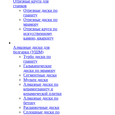
Отрезные круги для
станков
Отрезные диски по
граниту
Отрезные диски по
мрамору
Отрезные круги по
искусственному
камню, кварциту
Алмазные диски для
болгарки (УШМ)
Турбо диски по
граниту
Гальванические
диски по мрамору
Сегментные диски
Мульти диски
Алмазные диски по
керамограниту и
керамической плитки
Алмазные диски по
бетону
Расшивочные диски
Сплошные диски по