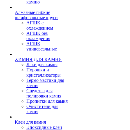
камню
Алмазные гибкие
шлифовальные круги
АГШК с
охлаждением
АГШК без
охлаждения
АГШК
универсальные
ХИМИЯ ДЛЯ КАМНЯ
Лаки для камня
Порошки и
кристаллизаторы
Термо мастики для
камня
Средства для
полировки камня
Пропитки для камня
Очистители для
камня
Клеи для камня
Эпоксидные клеи