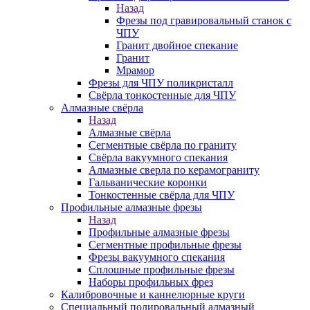
Назад
Фрезы под гравировальный станок с
ЧПУ
Гранит двойное спекание
Гранит
Мрамор
Фрезы для ЧПУ поликристалл
Свёрла тонкостенные для ЧПУ
Алмазные свёрла
Назад
Алмазные свёрла
Сегментные свёрла по граниту
Свёрла вакуумного спекания
Алмазные сверла по керамограниту
Гальванические коронки
Тонкостенные свёрла для ЧПУ
Профильные алмазные фрезы
Назад
Профильные алмазные фрезы
Сегментные профильные фрезы
Фрезы вакуумного спекания
Сплошные профильные фрезы
Наборы профильных фрез
Калибровочные и каннелюрные круги
Специальный полировальный алмазный