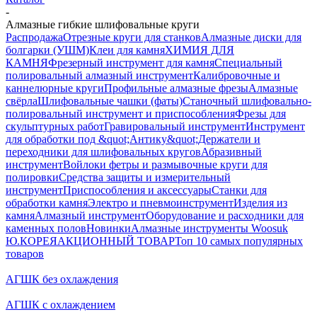
-
Алмазные гибкие шлифовальные круги
Распродажа
Отрезные круги для станков
Алмазные диски для
болгарки (УШМ)
Клеи для камня
ХИМИЯ ДЛЯ
КАМНЯ
Фрезерный инструмент для камня
Специальный
полировальный алмазный инструмент
Калибровочные и
каннелюрные круги
Профильные алмазные фрезы
Алмазные
свёрла
Шлифовальные чашки (фаты)
Станочный шлифовально-
полировальный инструмент и приспособления
Фрезы для
скульптурных работ
Гравировальный инструмент
Инструмент
для обработки под &quot;Антику&quot;
Держатели и
переходники для шлифовальных кругов
Абразивный
инструмент
Войлоки фетры и размывочные круги для
полировки
Средства защиты и измерительный
инструмент
Приспособления и аксессуары
Станки для
обработки камня
Электро и пневмоинструмент
Изделия из
камня
Алмазный инструмент
Оборудование и расходники для
каменных полов
Новинки
Алмазные инструменты Woosuk
Ю.КОРЕЯ
АКЦИОННЫЙ ТОВАР
Топ 10 самых популярных
товаров
АГШК без охлаждения
АГШК с охлаждением