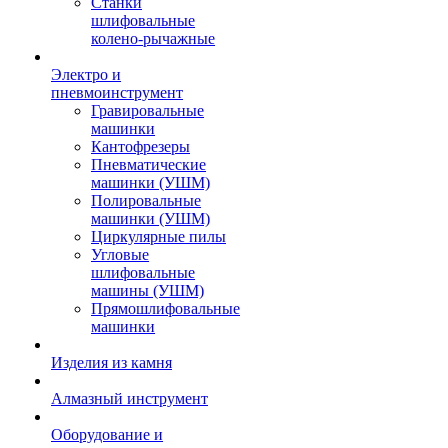
Станки
шлифовальные
колено-рычажные
Электро и
пневмоинструмент
Гравировальные
машинки
Кантофрезеры
Пневматические
машинки (УШМ)
Полировальные
машинки (УШМ)
Циркулярные пилы
Угловые
шлифовальные
машины (УШМ)
Прямошлифовальные
машинки
Изделия из камня
Алмазный инструмент
Оборудование и