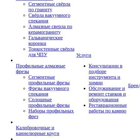
Сегментные свёрла
по граниту
Свёрла вакуумного
спекания
Алмазные сверла по
керамограниту
Гальванические
коронки
Тонкостенные свёрла
для ЧПУ
Услуги
Профильные алмазные
Консультации в
фрезы
подборе
Сегментные
инструмента и
профильные фрезы
химии
Брен
Фрезы вакуумного
Обслуживание и
спекания
ремонт станков и
Сплошные
оборудования
профильные фрезы
Реставрационные
Наборы профильных
работы по камню
фрез
Калибровочные и
каннелюрные круги