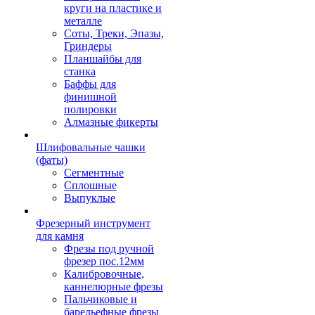
круги на пластике и
металле
Соты, Треки, Эпазы,
Гриндеры
Планшайбы для
станка
Баффы для
финишной
полировки
Алмазные фикерты
Шлифовальные чашки
(фаты)
Сегментные
Сплошные
Выпуклые
Фрезерный инструмент
для камня
Фрезы под ручной
фрезер пос.12мм
Калибровочные,
каннелюрные фрезы
Пальчиковые и
барельефные фрезы