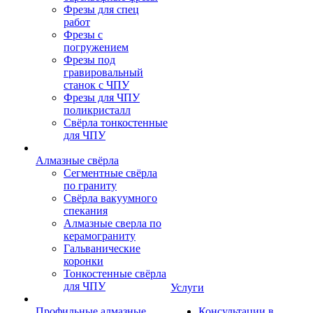
Фрезы для спец
работ
Фрезы с
погружением
Фрезы под
гравировальный
станок с ЧПУ
Фрезы для ЧПУ
поликристалл
Свёрла тонкостенные
для ЧПУ
Алмазные свёрла
Сегментные свёрла
по граниту
Свёрла вакуумного
спекания
Алмазные сверла по
керамограниту
Гальванические
коронки
Тонкостенные свёрла
для ЧПУ
Услуги
Профильные алмазные
Консультации в