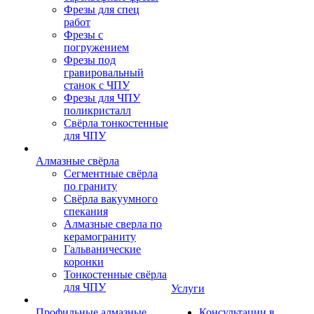
Фрезы для спец
работ
Фрезы с
погружением
Фрезы под
гравировальный
станок с ЧПУ
Фрезы для ЧПУ
поликристалл
Свёрла тонкостенные
для ЧПУ
Алмазные свёрла
Сегментные свёрла
по граниту
Свёрла вакуумного
спекания
Алмазные сверла по
керамограниту
Гальванические
коронки
Тонкостенные свёрла
для ЧПУ
Услуги
Профильные алмазные
Консультации в