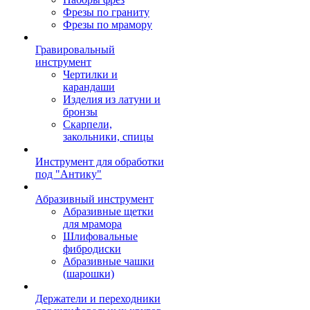
Фрезы по граниту
Фрезы по мрамору
Гравировальный
инструмент
Чертилки и
карандаши
Изделия из латуни и
бронзы
Скарпели,
закольники, спицы
Инструмент для обработки
под "Антику"
Абразивный инструмент
Абразивные щетки
для мрамора
Шлифовальные
фибродиски
Абразивные чашки
(шарошки)
Держатели и переходники