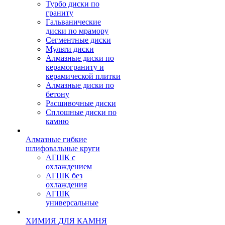
Турбо диски по
граниту
Гальванические
диски по мрамору
Сегментные диски
Мульти диски
Алмазные диски по
керамограниту и
керамической плитки
Алмазные диски по
бетону
Расшивочные диски
Сплошные диски по
камню
Алмазные гибкие
шлифовальные круги
АГШК с
охлаждением
АГШК без
охлаждения
АГШК
универсальные
ХИМИЯ ДЛЯ КАМНЯ