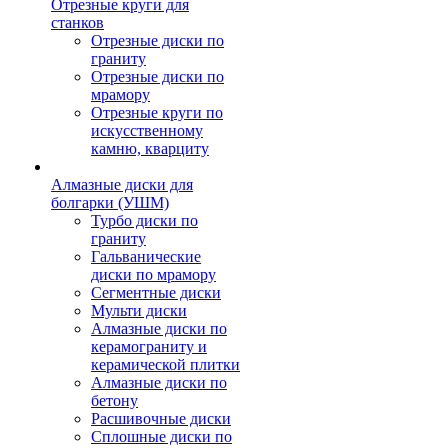
Отрезные круги для
станков
Отрезные диски по
граниту
Отрезные диски по
мрамору
Отрезные круги по
искусственному
камню, кварциту
Алмазные диски для
болгарки (УШМ)
Турбо диски по
граниту
Гальванические
диски по мрамору
Сегментные диски
Мульти диски
Алмазные диски по
керамограниту и
керамической плитки
Алмазные диски по
бетону
Расшивочные диски
Сплошные диски по