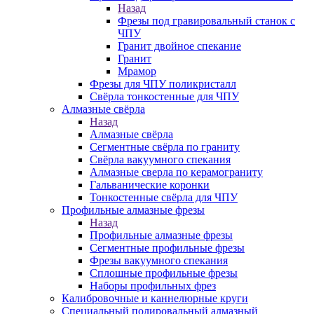
Назад
Фрезы под гравировальный станок с
ЧПУ
Гранит двойное спекание
Гранит
Мрамор
Фрезы для ЧПУ поликристалл
Свёрла тонкостенные для ЧПУ
Алмазные свёрла
Назад
Алмазные свёрла
Сегментные свёрла по граниту
Свёрла вакуумного спекания
Алмазные сверла по керамограниту
Гальванические коронки
Тонкостенные свёрла для ЧПУ
Профильные алмазные фрезы
Назад
Профильные алмазные фрезы
Сегментные профильные фрезы
Фрезы вакуумного спекания
Сплошные профильные фрезы
Наборы профильных фрез
Калибровочные и каннелюрные круги
Специальный полировальный алмазный