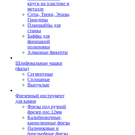
круги на пластике и
металле
Соты, Треки, Эпазы,
Гриндеры
Планшайбы для
станка
Баффы для
финишной
полировки
Алмазные фикерты
Шлифовальные чашки
(фаты)
Сегментные
Сплошные
Выпуклые
Фрезерный инструмент
для камня
Фрезы под ручной
фрезер пос.12мм
Калибровочные,
каннелюрные фрезы
Пальчиковые и
барельефные фрезы