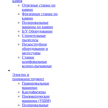
камня
Отрезные станки по
камню
Фрезерные станки по
камню
Полировальные
машины по камню
Б/У Оборудование
Строительные
пылесосы
Пескоструйное
оборудование и
аксессуары
Станки
шлифовальные
колено-рычажные
Электро и
пневмоинструмент
Гравировальные
машинки
Кантофрезеры
Пневматические
машинки (УШМ)
Полировальные