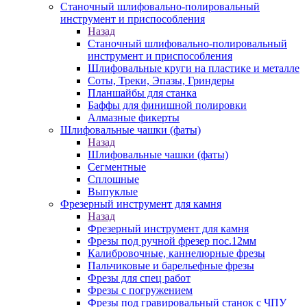
Станочный шлифовально-полировальный
инструмент и приспособления
Назад
Станочный шлифовально-полировальный
инструмент и приспособления
Шлифовальные круги на пластике и металле
Соты, Треки, Эпазы, Гриндеры
Планшайбы для станка
Баффы для финишной полировки
Алмазные фикерты
Шлифовальные чашки (фаты)
Назад
Шлифовальные чашки (фаты)
Сегментные
Сплошные
Выпуклые
Фрезерный инструмент для камня
Назад
Фрезерный инструмент для камня
Фрезы под ручной фрезер пос.12мм
Калибровочные, каннелюрные фрезы
Пальчиковые и барельефные фрезы
Фрезы для спец работ
Фрезы с погружением
Фрезы под гравировальный станок с ЧПУ