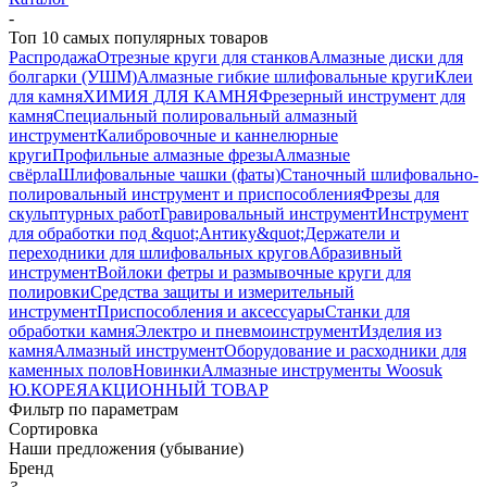
-
Топ 10 самых популярных товаров
Распродажа
Отрезные круги для станков
Алмазные диски для
болгарки (УШМ)
Алмазные гибкие шлифовальные круги
Клеи
для камня
ХИМИЯ ДЛЯ КАМНЯ
Фрезерный инструмент для
камня
Специальный полировальный алмазный
инструмент
Калибровочные и каннелюрные
круги
Профильные алмазные фрезы
Алмазные
свёрла
Шлифовальные чашки (фаты)
Станочный шлифовально-
полировальный инструмент и приспособления
Фрезы для
скульптурных работ
Гравировальный инструмент
Инструмент
для обработки под &quot;Антику&quot;
Держатели и
переходники для шлифовальных кругов
Абразивный
инструмент
Войлоки фетры и размывочные круги для
полировки
Средства защиты и измерительный
инструмент
Приспособления и аксессуары
Станки для
обработки камня
Электро и пневмоинструмент
Изделия из
камня
Алмазный инструмент
Оборудование и расходники для
каменных полов
Новинки
Алмазные инструменты Woosuk
Ю.КОРЕЯ
АКЦИОННЫЙ ТОВАР
Фильтр по параметрам
Сортировка
Наши предложения (убывание)
Бренд