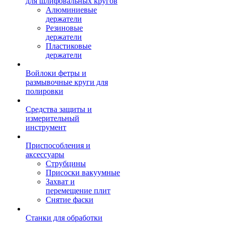
для шлифовальных кругов
Алюминиевые
держатели
Резиновые
держатели
Пластиковые
держатели
Войлоки фетры и
размывочные круги для
полировки
Средства защиты и
измерительный
инструмент
Приспособления и
аксессуары
Струбцины
Присоски вакуумные
Захват и
перемещение плит
Снятие фаски
Станки для обработки