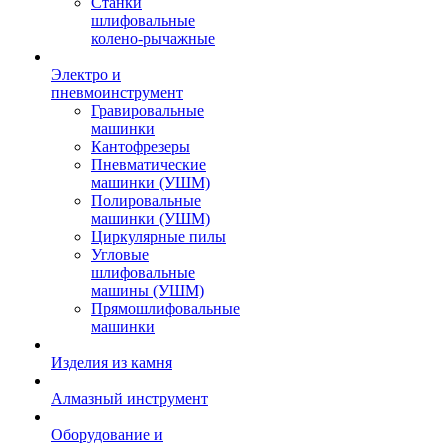
Станки
шлифовальные
колено-рычажные
Электро и
пневмоинструмент
Гравировальные
машинки
Кантофрезеры
Пневматические
машинки (УШМ)
Полировальные
машинки (УШМ)
Циркулярные пилы
Угловые
шлифовальные
машины (УШМ)
Прямошлифовальные
машинки
Изделия из камня
Алмазный инструмент
Оборудование и