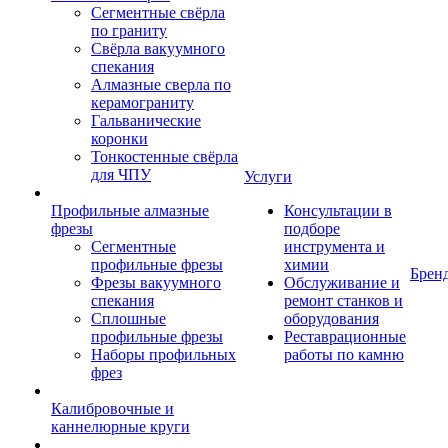
Сегментные свёрла
по граниту
Свёрла вакуумного
спекания
Алмазные сверла по
керамограниту
Гальванические
коронки
Тонкостенные свёрла
для ЧПУ
Услуги
Профильные алмазные
Консультации в
фрезы
подборе
Сегментные
инструмента и
профильные фрезы
химии
Брен
Фрезы вакуумного
Обслуживание и
спекания
ремонт станков и
Сплошные
оборудования
профильные фрезы
Реставрационные
Наборы профильных
работы по камню
фрез
Калибровочные и
каннелюрные круги