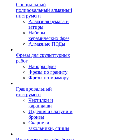
Специальный
полировальный алмазный
инструмент
Алмазная бумага и
затиры
Наборы
керамических фрез
Алмазные ПЭДы
Фрезы для скульптурных
работ
Наборы фрез
Фрезы по граниту
Фрезы по мрамору
Гравировальный
инструмент
Чертилки и
карандаши
Изделия из латуни и
бронзы
Скарпели,
закольники, спицы
Инструмент для обработки