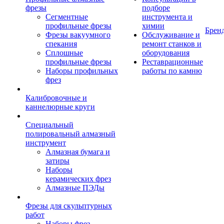
фрезы
подборе
Сегментные
инструмента и
профильные фрезы
химии
Брен
Фрезы вакуумного
Обслуживание и
спекания
ремонт станков и
Сплошные
оборудования
профильные фрезы
Реставрационные
Наборы профильных
работы по камню
фрез
Калибровочные и
каннелюрные круги
Специальный
полировальный алмазный
инструмент
Алмазная бумага и
затиры
Наборы
керамических фрез
Алмазные ПЭДы
Фрезы для скульптурных
работ
Наборы фрез