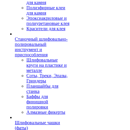
для камня
Полиэфирные клеи
для камня
Эпоксиакриловые и
полиуретановые клея
Красители для клея
Станочный шлифовально-
полировальный
инструмент и
приспособления
Шлифовальные
круги на пластике и
металле
Соты, Треки, Эпазы,
Гриндеры
Планшайбы для
станка
Баффы для
финишной
полировки
Алмазные фикерты
Шлифовальные чашки
(фаты)