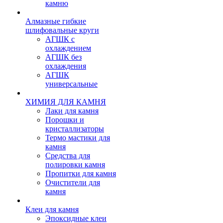
камню
Алмазные гибкие
шлифовальные круги
АГШК с
охлаждением
АГШК без
охлаждения
АГШК
универсальные
ХИМИЯ ДЛЯ КАМНЯ
Лаки для камня
Порошки и
кристаллизаторы
Термо мастики для
камня
Средства для
полировки камня
Пропитки для камня
Очистители для
камня
Клеи для камня
Эпоксидные клеи