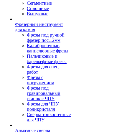
Сегментные
Сплошные
Выпуклые
Фрезерный инструмент
для камня
Фрезы под ручной
фрезер пос.12мм
Калибровочные,
каннелюрные фрезы
Пальчиковые и
барельефные фрезы
Фрезы для спец
работ
Фрезы с
погружением
Фрезы под
гравировальный
станок с ЧПУ
Фрезы для ЧПУ
поликристалл
Свёрла тонкостенные
для ЧПУ
Алмазные свёрла