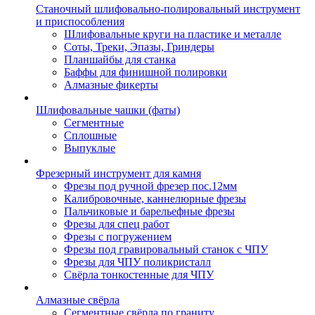
Станочный шлифовально-полировальный инструмент
и приспособления
Шлифовальные круги на пластике и металле
Соты, Треки, Эпазы, Гриндеры
Планшайбы для станка
Баффы для финишной полировки
Алмазные фикерты
Шлифовальные чашки (фаты)
Сегментные
Сплошные
Выпуклые
Фрезерный инструмент для камня
Фрезы под ручной фрезер пос.12мм
Калибровочные, каннелюрные фрезы
Пальчиковые и барельефные фрезы
Фрезы для спец работ
Фрезы с погружением
Фрезы под гравировальный станок с ЧПУ
Фрезы для ЧПУ поликристалл
Свёрла тонкостенные для ЧПУ
Алмазные свёрла
Сегментные свёрла по граниту