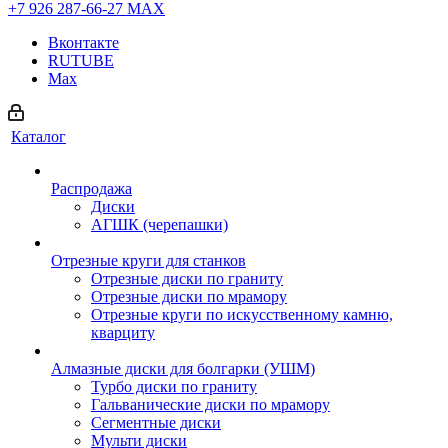
+7 926 287-66-27
МАХ
Вконтакте
RUTUBE
Max
Каталог
Распродажа
Диски
АГШК (черепашки)
Отрезные круги для станков
Отрезные диски по граниту
Отрезные диски по мрамору
Отрезные круги по искусственному камню,
кварциту
Алмазные диски для болгарки (УШМ)
Турбо диски по граниту
Гальванические диски по мрамору
Сегментные диски
Мульти диски