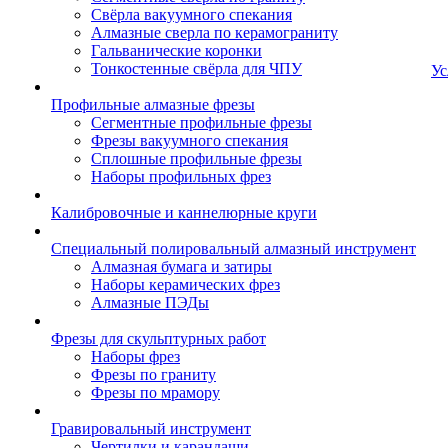
Свёрла вакуумного спекания
Алмазные сверла по керамограниту
Гальванические коронки
Тонкостенные свёрла для ЧПУ
Ус
Профильные алмазные фрезы
Сегментные профильные фрезы
Фрезы вакуумного спекания
Сплошные профильные фрезы
Наборы профильных фрез
Калибровочные и каннелюрные круги
Специальный полировальный алмазный инструмент
Алмазная бумага и затиры
Наборы керамических фрез
Алмазные ПЭДы
Фрезы для скульптурных работ
Наборы фрез
Фрезы по граниту
Фрезы по мрамору
Гравировальный инструмент
Чертилки и карандаши