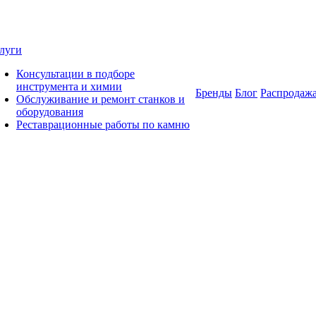
луги
Консультации в подборе
инструмента и химии
Бренды
Блог
Распродаж
Обслуживание и ремонт станков и
оборудования
Реставрационные работы по камню