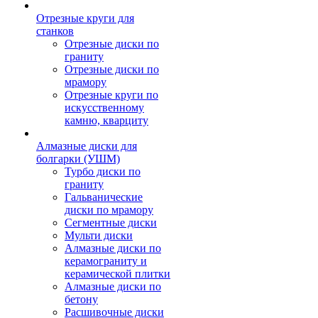
Отрезные круги для
станков
Отрезные диски по
граниту
Отрезные диски по
мрамору
Отрезные круги по
искусственному
камню, кварциту
Алмазные диски для
болгарки (УШМ)
Турбо диски по
граниту
Гальванические
диски по мрамору
Сегментные диски
Мульти диски
Алмазные диски по
керамограниту и
керамической плитки
Алмазные диски по
бетону
Расшивочные диски