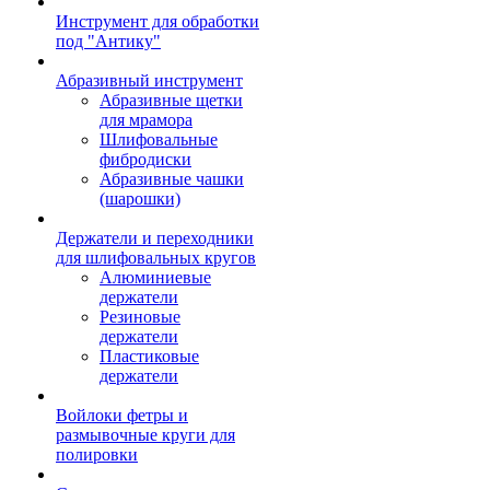
Инструмент для обработки
под "Антику"
Абразивный инструмент
Абразивные щетки
для мрамора
Шлифовальные
фибродиски
Абразивные чашки
(шарошки)
Держатели и переходники
для шлифовальных кругов
Алюминиевые
держатели
Резиновые
держатели
Пластиковые
держатели
Войлоки фетры и
размывочные круги для
полировки