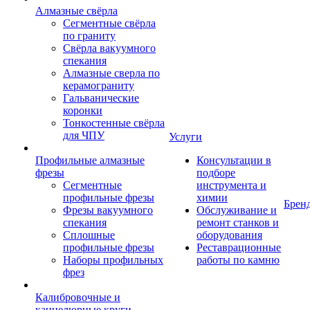
Алмазные свёрла
Сегментные свёрла
по граниту
Свёрла вакуумного
спекания
Алмазные сверла по
керамограниту
Гальванические
коронки
Тонкостенные свёрла
для ЧПУ
Услуги
Профильные алмазные
Консультации в
фрезы
подборе
Сегментные
инструмента и
профильные фрезы
химии
Брен
Фрезы вакуумного
Обслуживание и
спекания
ремонт станков и
Сплошные
оборудования
профильные фрезы
Реставрационные
Наборы профильных
работы по камню
фрез
Калибровочные и
каннелюрные круги