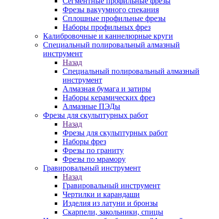
Сегментные профильные фрезы
Фрезы вакуумного спекания
Сплошные профильные фрезы
Наборы профильных фрез
Калибровочные и каннелюрные круги
Специальный полировальный алмазный
инструмент
Назад
Специальный полировальный алмазный
инструмент
Алмазная бумага и затиры
Наборы керамических фрез
Алмазные ПЭДы
Фрезы для скульптурных работ
Назад
Фрезы для скульптурных работ
Наборы фрез
Фрезы по граниту
Фрезы по мрамору
Гравировальный инструмент
Назад
Гравировальный инструмент
Чертилки и карандаши
Изделия из латуни и бронзы
Скарпели, закольники, спицы