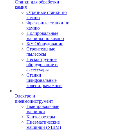
Станки для обработки
камня
Отрезные станки по
камню
Фрезерные станки по
камню
Полировальные
машины по камню
Б/У Оборудование
Строительные
пылесосы
Пескоструйное
оборудование и
аксессуары
Станки
шлифовальные
колено-рычажные
Электро и
пневмоинструмент
Гравировальные
машинки
Кантофрезеры
Пневматические
машинки (УШМ)