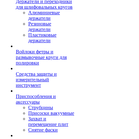
Держатели и переходники
для шлифовальных кругов
Алюминиевые
держатели
Резиновые
держатели
Пластиковые
держатели
Войлоки фетры и
размывочные круги для
полировки
Средства защиты и
измерительный
инструмент
Приспособления и
аксессуары
Струбцины
Присоски вакуумные
Захват и
перемещение плит
Снятие фаски