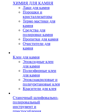
ХИМИЯ ДЛЯ КАМНЯ
Лаки для камня
Порошки и
кристаллизаторы
Термо мастики для
камня
Средства для
полировки камня
Пропитки для камня
Очистители для
камня
Клеи для камня
Эпоксидные клеи
для камня
Полиэфирные клеи
для камня
Эпоксиакриловые и
полиуретановые клея
Красители для клея
Станочный шлифовально-
полировальный
инструмент и
приспособления