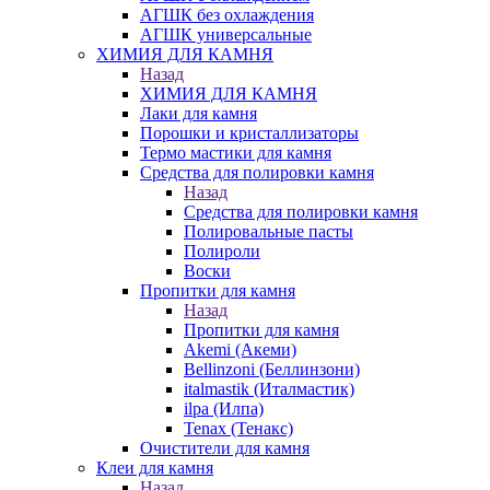
АГШК без охлаждения
АГШК универсальные
ХИМИЯ ДЛЯ КАМНЯ
Назад
ХИМИЯ ДЛЯ КАМНЯ
Лаки для камня
Порошки и кристаллизаторы
Термо мастики для камня
Средства для полировки камня
Назад
Средства для полировки камня
Полировальные пасты
Полироли
Воски
Пропитки для камня
Назад
Пропитки для камня
Akemi (Акеми)
Bellinzoni (Беллинзони)
italmastik (Италмастик)
ilpa (Илпа)
Tenax (Тенакс)
Очистители для камня
Клеи для камня
Назад