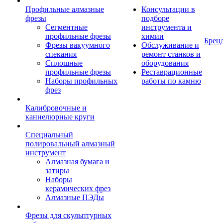
Профильные алмазные
Консультации в
фрезы
подборе
Сегментные
инструмента и
профильные фрезы
химии
Брен
Фрезы вакуумного
Обслуживание и
спекания
ремонт станков и
Сплошные
оборудования
профильные фрезы
Реставрационные
Наборы профильных
работы по камню
фрез
Калибровочные и
каннелюрные круги
Специальный
полировальный алмазный
инструмент
Алмазная бумага и
затиры
Наборы
керамических фрез
Алмазные ПЭДы
Фрезы для скульптурных