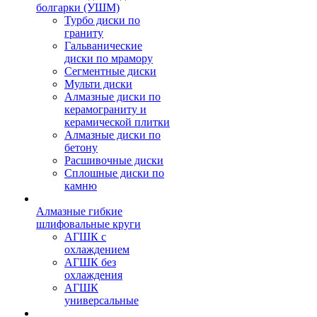
болгарки (УШМ)
Турбо диски по
граниту
Гальванические
диски по мрамору
Сегментные диски
Мульти диски
Алмазные диски по
керамограниту и
керамической плитки
Алмазные диски по
бетону
Расшивочные диски
Сплошные диски по
камню
Алмазные гибкие
шлифовальные круги
АГШК с
охлаждением
АГШК без
охлаждения
АГШК
универсальные