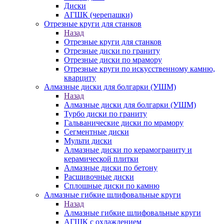
Диски
АГШК (черепашки)
Отрезные круги для станков
Назад
Отрезные круги для станков
Отрезные диски по граниту
Отрезные диски по мрамору
Отрезные круги по искусственному камню,
кварциту
Алмазные диски для болгарки (УШМ)
Назад
Алмазные диски для болгарки (УШМ)
Турбо диски по граниту
Гальванические диски по мрамору
Сегментные диски
Мульти диски
Алмазные диски по керамограниту и
керамической плитки
Алмазные диски по бетону
Расшивочные диски
Сплошные диски по камню
Алмазные гибкие шлифовальные круги
Назад
Алмазные гибкие шлифовальные круги
АГШК с охлаждением