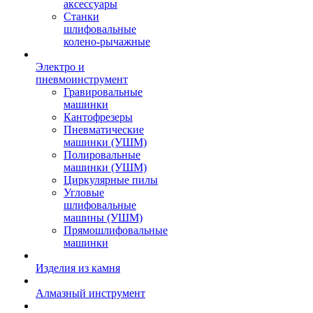
аксессуары
Станки
шлифовальные
колено-рычажные
Электро и
пневмоинструмент
Гравировальные
машинки
Кантофрезеры
Пневматические
машинки (УШМ)
Полировальные
машинки (УШМ)
Циркулярные пилы
Угловые
шлифовальные
машины (УШМ)
Прямошлифовальные
машинки
Изделия из камня
Алмазный инструмент