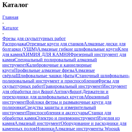
Каталог
Главная
-
Каталог
-
Фрезы для скульптурных работ
Распродажа
Отрезные круги для станков
Алмазные диски для
болгарки (УШМ)
Алмазные гибкие шлифовальные круги
Клеи
для камня
ХИМИЯ ДЛЯ КАМНЯ
Фрезерный инструмент для
камня
Специальный полировальный алмазный
инструмент
Калибровочные и каннелюрные
круги
Профильные алмазные фрезы
Алмазные
свёрла
Шлифовальные чашки (фаты)
Станочный шлифовально-
полировальный инструмент и приспособления
Фрезы для
скульптурных работ
Гравировальный инструмент
Инструмент
для обработки под &quot;Антику&quot;
Держатели и
переходники для шлифовальных кругов
Абразивный
инструмент
Войлоки фетры и размывочные круги для
полировки
Средства защиты и измерительный
инструмент
Приспособления и аксессуары
Станки для
обработки камня
Электро и пневмоинструмент
Изделия из
камня
Алмазный инструмент
Оборудование и расходники для
каменных полов
Новинки
Алмазные инструменты Woosuk