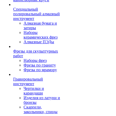
Специальный
полировальный алмазный
инструмент
Алмазная бумага и
затиры
Наборы
керамических фрез
Алмазные ПЭДы
Фрезы для скульптурных
работ
Наборы фрез
Фрезы по граниту
Фрезы по мрамору
Гравировальный
инструмент
Чертилки и
карандаши
Изделия из латуни и
бронзы
Скарпели,
закольники, спицы