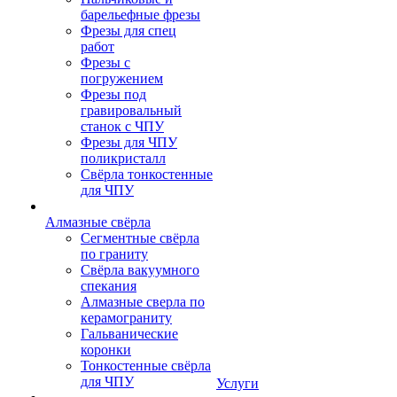
барельефные фрезы
Фрезы для спец
работ
Фрезы с
погружением
Фрезы под
гравировальный
станок с ЧПУ
Фрезы для ЧПУ
поликристалл
Свёрла тонкостенные
для ЧПУ
Алмазные свёрла
Сегментные свёрла
по граниту
Свёрла вакуумного
спекания
Алмазные сверла по
керамограниту
Гальванические
коронки
Тонкостенные свёрла
для ЧПУ
Услуги