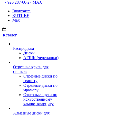
+7 926 287-66-27
МАХ
Вконтакте
RUTUBE
Max
Каталог
Распродажа
Диски
АГШК (черепашки)
Отрезные круги для
станков
Отрезные диски по
граниту
Отрезные диски по
мрамору
Отрезные круги по
искусственному
камню, кварциту
Алмазные диски для