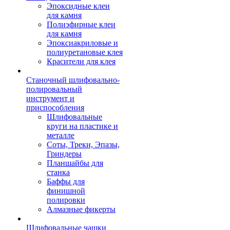
Эпоксидные клеи
для камня
Полиэфирные клеи
для камня
Эпоксиакриловые и
полиуретановые клея
Красители для клея
Станочный шлифовально-
полировальный
инструмент и
приспособления
Шлифовальные
круги на пластике и
металле
Соты, Треки, Эпазы,
Гриндеры
Планшайбы для
станка
Баффы для
финишной
полировки
Алмазные фикерты
Шлифовальные чашки