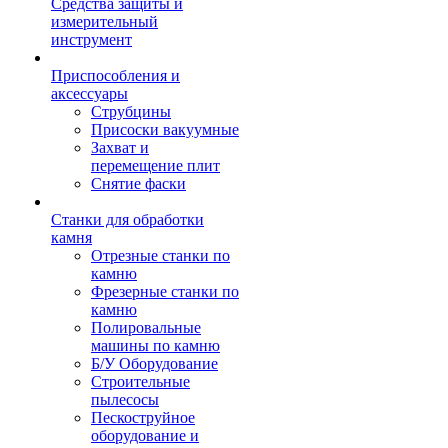
Средства защиты и
измерительный
инструмент
Приспособления и
аксессуары
Струбцины
Присоски вакуумные
Захват и
перемещение плит
Снятие фаски
Станки для обработки
камня
Отрезные станки по
камню
Фрезерные станки по
камню
Полировальные
машины по камню
Б/У Оборудование
Строительные
пылесосы
Пескоструйное
оборудование и