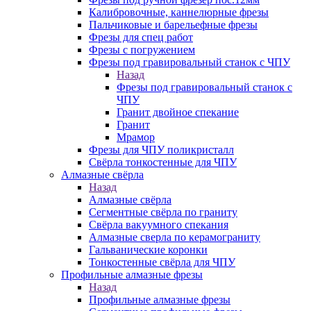
Калибровочные, каннелюрные фрезы
Пальчиковые и барельефные фрезы
Фрезы для спец работ
Фрезы с погружением
Фрезы под гравировальный станок с ЧПУ
Назад
Фрезы под гравировальный станок с
ЧПУ
Гранит двойное спекание
Гранит
Мрамор
Фрезы для ЧПУ поликристалл
Свёрла тонкостенные для ЧПУ
Алмазные свёрла
Назад
Алмазные свёрла
Сегментные свёрла по граниту
Свёрла вакуумного спекания
Алмазные сверла по керамограниту
Гальванические коронки
Тонкостенные свёрла для ЧПУ
Профильные алмазные фрезы
Назад
Профильные алмазные фрезы