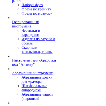
работ
Наборы фрез
Фрезы по граниту
Фрезы по мрамору
Гравировальный
инструмент
Чертилки и
карандаши
Изделия из латуни и
бронзы
Скарпели,
закольники, спицы
Инструмент для обработки
под "Антику"
Абразивный инструмент
Абразивные щетки
для мрамора
Шлифовальные
фибродиски
Абразивные чашки
(шарошки)