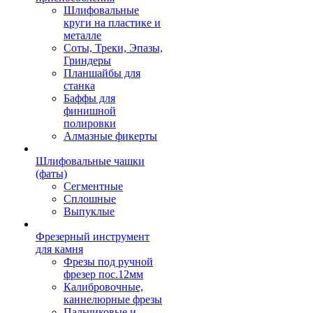
Шлифовальные
круги на пластике и
металле
Соты, Треки, Эпазы,
Гриндеры
Планшайбы для
станка
Баффы для
финишной
полировки
Алмазные фикерты
Шлифовальные чашки
(фаты)
Сегментные
Сплошные
Выпуклые
Фрезерный инструмент
для камня
Фрезы под ручной
фрезер пос.12мм
Калибровочные,
каннелюрные фрезы
Пальчиковые и