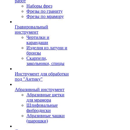
работ
Наборы фрез
Фрезы по граниту
Фрезы по мрамору
Гравировальный
инструмент
Чертилки и
карандаши
Изделия из латуни и
бронзы
Скарпели,
закольники, спицы
Инструмент для обработки
под "Антику"
Абразивный инструмент
Абразивные щетки
для мрамора
Шлифовальные
фибродиски
Абразивные чашки
(шарошки)