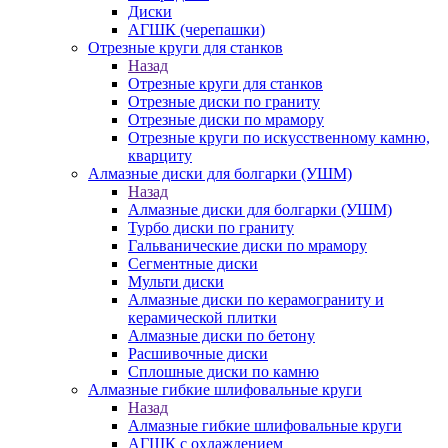
Диски
АГШК (черепашки)
Отрезные круги для станков
Назад
Отрезные круги для станков
Отрезные диски по граниту
Отрезные диски по мрамору
Отрезные круги по искусственному камню,
кварциту
Алмазные диски для болгарки (УШМ)
Назад
Алмазные диски для болгарки (УШМ)
Турбо диски по граниту
Гальванические диски по мрамору
Сегментные диски
Мульти диски
Алмазные диски по керамограниту и
керамической плитки
Алмазные диски по бетону
Расшивочные диски
Сплошные диски по камню
Алмазные гибкие шлифовальные круги
Назад
Алмазные гибкие шлифовальные круги
АГШК с охлаждением