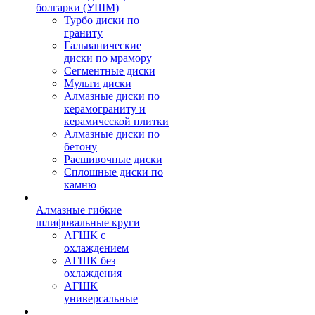
болгарки (УШМ)
Турбо диски по
граниту
Гальванические
диски по мрамору
Сегментные диски
Мульти диски
Алмазные диски по
керамограниту и
керамической плитки
Алмазные диски по
бетону
Расшивочные диски
Сплошные диски по
камню
Алмазные гибкие
шлифовальные круги
АГШК с
охлаждением
АГШК без
охлаждения
АГШК
универсальные