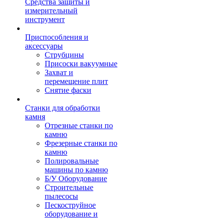
Средства защиты и
измерительный
инструмент
Приспособления и
аксессуары
Струбцины
Присоски вакуумные
Захват и
перемещение плит
Снятие фаски
Станки для обработки
камня
Отрезные станки по
камню
Фрезерные станки по
камню
Полировальные
машины по камню
Б/У Оборудование
Строительные
пылесосы
Пескоструйное
оборудование и