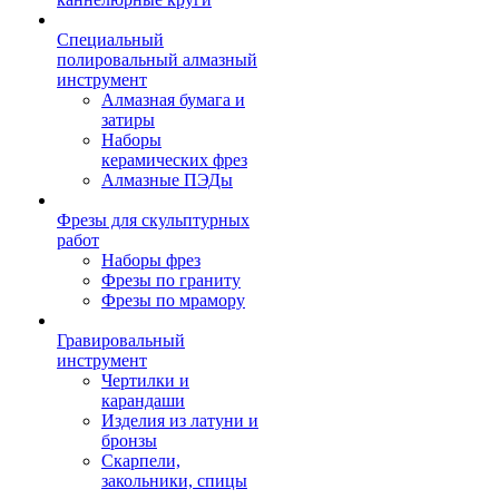
Специальный
полировальный алмазный
инструмент
Алмазная бумага и
затиры
Наборы
керамических фрез
Алмазные ПЭДы
Фрезы для скульптурных
работ
Наборы фрез
Фрезы по граниту
Фрезы по мрамору
Гравировальный
инструмент
Чертилки и
карандаши
Изделия из латуни и
бронзы
Скарпели,
закольники, спицы