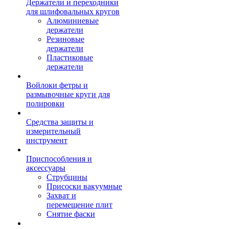
Держатели и переходники
для шлифовальных кругов
Алюминиевые
держатели
Резиновые
держатели
Пластиковые
держатели
Войлоки фетры и
размывочные круги для
полировки
Средства защиты и
измерительный
инструмент
Приспособления и
аксессуары
Струбцины
Присоски вакуумные
Захват и
перемещение плит
Снятие фаски