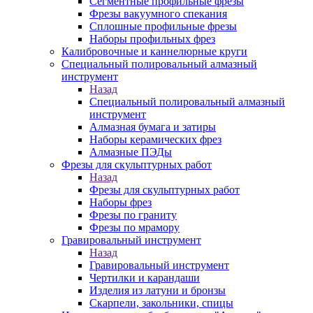
Сегментные профильные фрезы
Фрезы вакуумного спекания
Сплошные профильные фрезы
Наборы профильных фрез
Калибровочные и каннелюрные круги
Специальный полировальный алмазный
инструмент
Назад
Специальный полировальный алмазный
инструмент
Алмазная бумага и затиры
Наборы керамических фрез
Алмазные ПЭДы
Фрезы для скульптурных работ
Назад
Фрезы для скульптурных работ
Наборы фрез
Фрезы по граниту
Фрезы по мрамору
Гравировальный инструмент
Назад
Гравировальный инструмент
Чертилки и карандаши
Изделия из латуни и бронзы
Скарпели, закольники, спицы