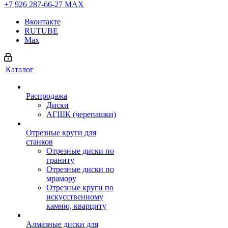
+7 926 287-66-27
МАХ
Вконтакте
RUTUBE
Max
Каталог
Распродажа
Диски
АГШК (черепашки)
Отрезные круги для
станков
Отрезные диски по
граниту
Отрезные диски по
мрамору
Отрезные круги по
искусственному
камню, кварциту
Алмазные диски для