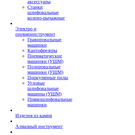
аксессуары
Станки
шлифовальные
колено-рычажные
Электро и
пневмоинструмент
Гравировальные
машинки
Кантофрезеры
Пневматические
машинки (УШМ)
Полировальные
машинки (УШМ)
Циркулярные пилы
Угловые
шлифовальные
машины (УШМ)
Прямошлифовальные
машинки
Изделия из камня
Алмазный инструмент