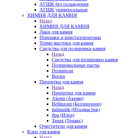
АГШК без охлаждения
АГШК универсальные
ХИМИЯ ДЛЯ КАМНЯ
Назад
ХИМИЯ ДЛЯ КАМНЯ
Лаки для камня
Порошки и кристаллизаторы
Термо мастики для камня
Средства для полировки камня
Назад
Средства для полировки камня
Полировальные пасты
Полироли
Воски
Пропитки для камня
Назад
Пропитки для камня
Akemi (Акеми)
Bellinzoni (Беллинзони)
italmastik (Италмастик)
ilpa (Илпа)
Tenax (Тенакс)
Очистители для камня
Клеи для камня
Назад