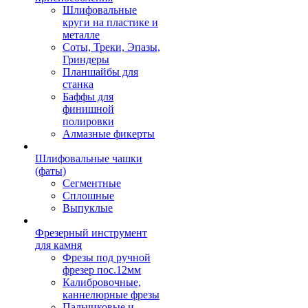
Шлифовальные
круги на пластике и
металле
Соты, Треки, Эпазы,
Гриндеры
Планшайбы для
станка
Баффы для
финишной
полировки
Алмазные фикерты
Шлифовальные чашки
(фаты)
Сегментные
Сплошные
Выпуклые
Фрезерный инструмент
для камня
Фрезы под ручной
фрезер пос.12мм
Калибровочные,
каннелюрные фрезы
Пальчиковые и