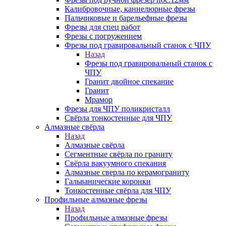
Калибровочные, каннелюрные фрезы
Пальчиковые и барельефные фрезы
Фрезы для спец работ
Фрезы с погружением
Фрезы под гравировальный станок с ЧПУ
Назад
Фрезы под гравировальный станок с
ЧПУ
Гранит двойное спекание
Гранит
Мрамор
Фрезы для ЧПУ поликристалл
Свёрла тонкостенные для ЧПУ
Алмазные свёрла
Назад
Алмазные свёрла
Сегментные свёрла по граниту
Свёрла вакуумного спекания
Алмазные сверла по керамограниту
Гальванические коронки
Тонкостенные свёрла для ЧПУ
Профильные алмазные фрезы
Назад
Профильные алмазные фрезы