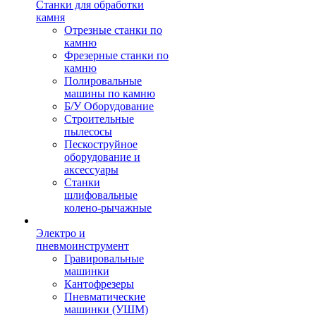
Станки для обработки
камня
Отрезные станки по
камню
Фрезерные станки по
камню
Полировальные
машины по камню
Б/У Оборудование
Строительные
пылесосы
Пескоструйное
оборудование и
аксессуары
Станки
шлифовальные
колено-рычажные
Электро и
пневмоинструмент
Гравировальные
машинки
Кантофрезеры
Пневматические
машинки (УШМ)