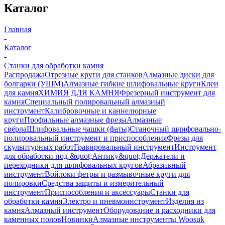
Каталог
Главная
-
Каталог
-
Станки для обработки камня
Распродажа
Отрезные круги для станков
Алмазные диски для
болгарки (УШМ)
Алмазные гибкие шлифовальные круги
Клеи
для камня
ХИМИЯ ДЛЯ КАМНЯ
Фрезерный инструмент для
камня
Специальный полировальный алмазный
инструмент
Калибровочные и каннелюрные
круги
Профильные алмазные фрезы
Алмазные
свёрла
Шлифовальные чашки (фаты)
Станочный шлифовально-
полировальный инструмент и приспособления
Фрезы для
скульптурных работ
Гравировальный инструмент
Инструмент
для обработки под &quot;Антику&quot;
Держатели и
переходники для шлифовальных кругов
Абразивный
инструмент
Войлоки фетры и размывочные круги для
полировки
Средства защиты и измерительный
инструмент
Приспособления и аксессуары
Станки для
обработки камня
Электро и пневмоинструмент
Изделия из
камня
Алмазный инструмент
Оборудование и расходники для
каменных полов
Новинки
Алмазные инструменты Woosuk