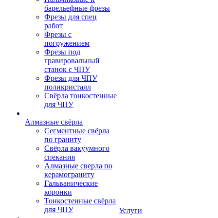
барельефные фрезы
Фрезы для спец
работ
Фрезы с
погружением
Фрезы под
гравировальный
станок с ЧПУ
Фрезы для ЧПУ
поликристалл
Свёрла тонкостенные
для ЧПУ
Алмазные свёрла
Сегментные свёрла
по граниту
Свёрла вакуумного
спекания
Алмазные сверла по
керамограниту
Гальванические
коронки
Тонкостенные свёрла
для ЧПУ
Услуги