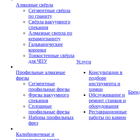
Алмазные свёрла
Сегментные свёрла
по граниту
Свёрла вакуумного
спекания
Алмазные сверла по
керамограниту
Гальванические
коронки
Тонкостенные свёрла
для ЧПУ
Услуги
Профильные алмазные
Консультации в
фрезы
подборе
Сегментные
инструмента и
профильные фрезы
химии
Брен
Фрезы вакуумного
Обслуживание и
спекания
ремонт станков и
Сплошные
оборудования
профильные фрезы
Реставрационные
Наборы профильных
работы по камню
фрез
Калибровочные и
каннелюрные круги