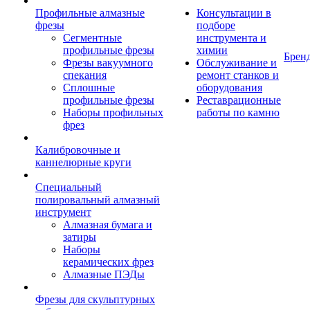
Профильные алмазные
Консультации в
фрезы
подборе
Сегментные
инструмента и
профильные фрезы
химии
Брен
Фрезы вакуумного
Обслуживание и
спекания
ремонт станков и
Сплошные
оборудования
профильные фрезы
Реставрационные
Наборы профильных
работы по камню
фрез
Калибровочные и
каннелюрные круги
Специальный
полировальный алмазный
инструмент
Алмазная бумага и
затиры
Наборы
керамических фрез
Алмазные ПЭДы
Фрезы для скульптурных