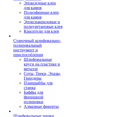
Эпоксидные клеи
для камня
Полиэфирные клеи
для камня
Эпоксиакриловые и
полиуретановые клея
Красители для клея
Станочный шлифовально-
полировальный
инструмент и
приспособления
Шлифовальные
круги на пластике и
металле
Соты, Треки, Эпазы,
Гриндеры
Планшайбы для
станка
Баффы для
финишной
полировки
Алмазные фикерты
Шлифовальные чашки