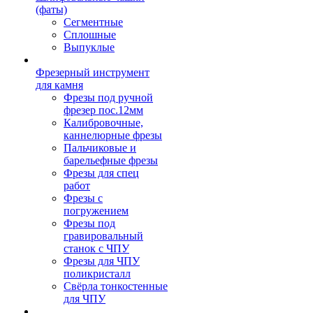
(фаты)
Сегментные
Сплошные
Выпуклые
Фрезерный инструмент
для камня
Фрезы под ручной
фрезер пос.12мм
Калибровочные,
каннелюрные фрезы
Пальчиковые и
барельефные фрезы
Фрезы для спец
работ
Фрезы с
погружением
Фрезы под
гравировальный
станок с ЧПУ
Фрезы для ЧПУ
поликристалл
Свёрла тонкостенные
для ЧПУ