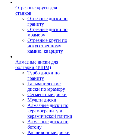
Отрезные круги для
станков
Отрезные диски по
граниту
Отрезные диски по
мрамору
Отрезные круги по
искусственному
камню, кварциту
Алмазные диски для
болгарки (УШМ)
Турбо диски по
граниту
Гальванические
диски по мрамору
Сегментные диски
Мульти диски
Алмазные диски по
керамограниту и
керамической плитки
Алмазные диски по
бетону
Расшивочные диски