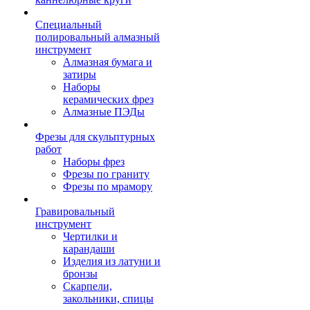
Специальный
полировальный алмазный
инструмент
Алмазная бумага и
затиры
Наборы
керамических фрез
Алмазные ПЭДы
Фрезы для скульптурных
работ
Наборы фрез
Фрезы по граниту
Фрезы по мрамору
Гравировальный
инструмент
Чертилки и
карандаши
Изделия из латуни и
бронзы
Скарпели,
закольники, спицы