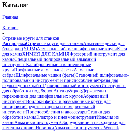
Каталог
Главная
-
Каталог
-
Отрезные круги для станков
Распродажа
Отрезные круги для станков
Алмазные диски для
болгарки (УШМ)
Алмазные гибкие шлифовальные круги
Клеи
для камня
ХИМИЯ ДЛЯ КАМНЯ
Фрезерный инструмент для
камня
Специальный полировальный алмазный
инструмент
Калибровочные и каннелюрные
круги
Профильные алмазные фрезы
Алмазные
свёрла
Шлифовальные чашки (фаты)
Станочный шлифовально-
полировальный инструмент и приспособления
Фрезы для
скульптурных работ
Гравировальный инструмент
Инструмент
для обработки под &quot;Антику&quot;
Держатели и
переходники для шлифовальных кругов
Абразивный
инструмент
Войлоки фетры и размывочные круги для
полировки
Средства защиты и измерительный
инструмент
Приспособления и аксессуары
Станки для
обработки камня
Электро и пневмоинструмент
Изделия из
камня
Алмазный инструмент
Оборудование и расходники для
каменных полов
Новинки
Алмазные инструменты Woosuk