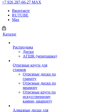
+7 926 287-66-27
МАХ
Вконтакте
RUTUBE
Max
Каталог
Распродажа
Диски
АГШК (черепашки)
Отрезные круги для
станков
Отрезные диски по
граниту
Отрезные диски по
мрамору
Отрезные круги по
искусственному
камню, кварциту
Алмазные диски для