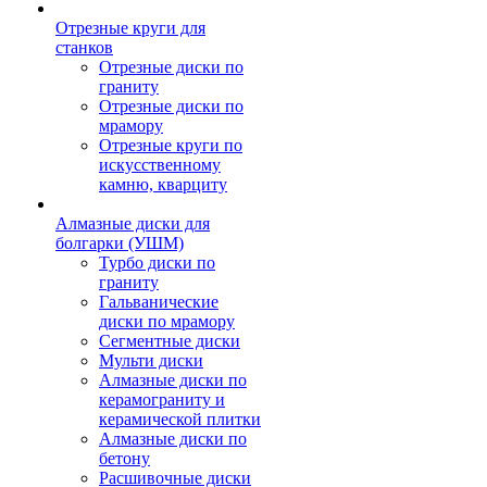
Отрезные круги для
станков
Отрезные диски по
граниту
Отрезные диски по
мрамору
Отрезные круги по
искусственному
камню, кварциту
Алмазные диски для
болгарки (УШМ)
Турбо диски по
граниту
Гальванические
диски по мрамору
Сегментные диски
Мульти диски
Алмазные диски по
керамограниту и
керамической плитки
Алмазные диски по
бетону
Расшивочные диски