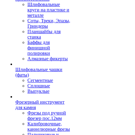
Шлифовальные
круги на пластике и
металле
Соты, Треки, Эпазы,
Гриндеры
Планшайбы для
станка
Баффы для
финишной
полировки
Алмазные фикерты
Шлифовальные чашки
(фаты)
Сегментные
Сплошные
Выпуклые
Фрезерный инструмент
для камня
Фрезы под ручной
фрезер пос.12мм
Калибровочные,
каннелюрные фрезы
Пальчиковые и