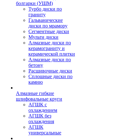
болгарки (УШМ)
Турбо диски по
граниту
Гальванические
диски по мрамору
Сегментные диски
Мульти диски
Алмазные диски по
керамограниту и
керамической плитки
Алмазные диски по
бетону
Расшивочные диски
Сплошные диски по
камню
Алмазные гибкие
шлифовальные круги
АГШК с
охлаждением
АГШК без
охлаждения
АГШК
универсальные