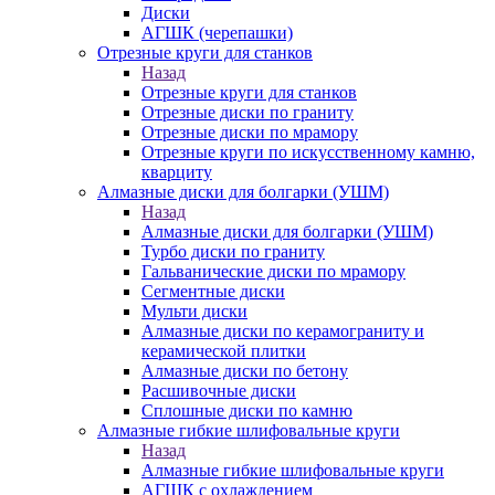
Диски
АГШК (черепашки)
Отрезные круги для станков
Назад
Отрезные круги для станков
Отрезные диски по граниту
Отрезные диски по мрамору
Отрезные круги по искусственному камню,
кварциту
Алмазные диски для болгарки (УШМ)
Назад
Алмазные диски для болгарки (УШМ)
Турбо диски по граниту
Гальванические диски по мрамору
Сегментные диски
Мульти диски
Алмазные диски по керамограниту и
керамической плитки
Алмазные диски по бетону
Расшивочные диски
Сплошные диски по камню
Алмазные гибкие шлифовальные круги
Назад
Алмазные гибкие шлифовальные круги
АГШК с охлаждением