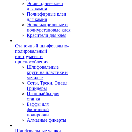
Эпоксидные клеи
для камня
Полиэфирные клеи
для камня
Эпоксиакриловые и
полиуретановые клея
Красители для клея
Станочный шлифовально-
полировальный
инструмент и
приспособления
Шлифовальные
круги на пластике и
металле
Соты, Треки, Эпазы,
Гриндеры
Планшайбы для
станка
Баффы для
финишной
полировки
Алмазные фикерты
Шлифовальные чашки