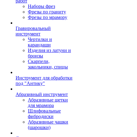
работ
Наборы фрез
Фрезы по граниту
Фрезы по мрамору
Гравировальный
инструмент
Чертилки и
карандаши
Изделия из латуни и
бронзы
Скарпели,
закольники, спицы
Инструмент для обработки
под "Антику"
Абразивный инструмент
Абразивные щетки
для мрамора
Шлифовальные
фибродиски
Абразивные чашки
(шарошки)