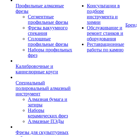
Профильные алмазные
Консультации в
фрезы
подборе
Сегментные
инструмента и
профильные фрезы
химии
Брен
Фрезы вакуумного
Обслуживание и
спекания
ремонт станков и
Сплошные
оборудования
профильные фрезы
Реставрационные
Наборы профильных
работы по камню
фрез
Калибровочные и
каннелюрные круги
Специальный
полировальный алмазный
инструмент
Алмазная бумага и
затиры
Наборы
керамических фрез
Алмазные ПЭДы
Фрезы для скульптурных