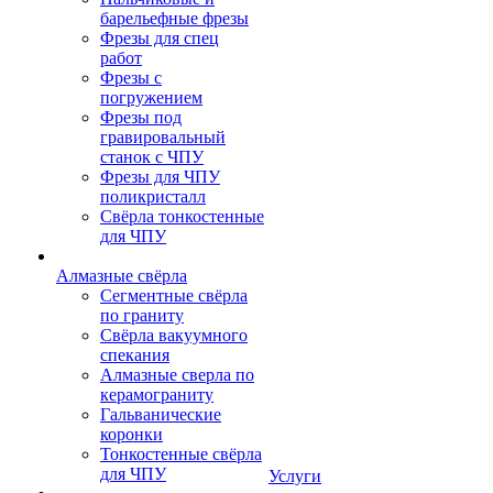
барельефные фрезы
Фрезы для спец
работ
Фрезы с
погружением
Фрезы под
гравировальный
станок с ЧПУ
Фрезы для ЧПУ
поликристалл
Свёрла тонкостенные
для ЧПУ
Алмазные свёрла
Сегментные свёрла
по граниту
Свёрла вакуумного
спекания
Алмазные сверла по
керамограниту
Гальванические
коронки
Тонкостенные свёрла
для ЧПУ
Услуги