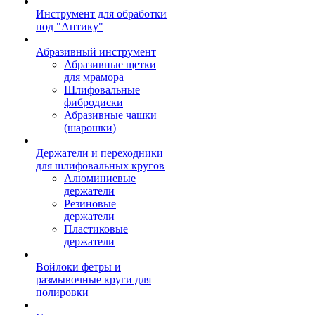
Инструмент для обработки
под "Антику"
Абразивный инструмент
Абразивные щетки
для мрамора
Шлифовальные
фибродиски
Абразивные чашки
(шарошки)
Держатели и переходники
для шлифовальных кругов
Алюминиевые
держатели
Резиновые
держатели
Пластиковые
держатели
Войлоки фетры и
размывочные круги для
полировки