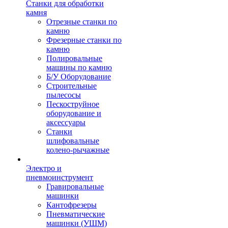
Станки для обработки
камня
Отрезные станки по
камню
Фрезерные станки по
камню
Полировальные
машины по камню
Б/У Оборудование
Строительные
пылесосы
Пескоструйное
оборудование и
аксессуары
Станки
шлифовальные
колено-рычажные
Электро и
пневмоинструмент
Гравировальные
машинки
Кантофрезеры
Пневматические
машинки (УШМ)