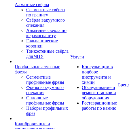
Алмазные свёрла
Сегментные свёрла
по граниту
Свёрла вакуумного
спекания
Алмазные сверла по
керамограниту
Гальванические
коронки
Тонкостенные свёрла
для ЧПУ
Услуги
Профильные алмазные
Консультации в
фрезы
подборе
Сегментные
инструмента и
профильные фрезы
химии
Брен
Фрезы вакуумного
Обслуживание и
спекания
ремонт станков и
Сплошные
оборудования
профильные фрезы
Реставрационные
Наборы профильных
работы по камню
фрез
Калибровочные и
каннелюрные круги