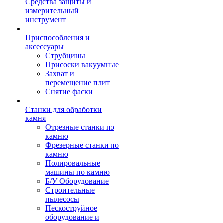
Средства защиты и
измерительный
инструмент
Приспособления и
аксессуары
Струбцины
Присоски вакуумные
Захват и
перемещение плит
Снятие фаски
Станки для обработки
камня
Отрезные станки по
камню
Фрезерные станки по
камню
Полировальные
машины по камню
Б/У Оборудование
Строительные
пылесосы
Пескоструйное
оборудование и