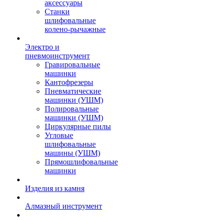
аксессуары
Станки
шлифовальные
колено-рычажные
Электро и
пневмоинструмент
Гравировальные
машинки
Кантофрезеры
Пневматические
машинки (УШМ)
Полировальные
машинки (УШМ)
Циркулярные пилы
Угловые
шлифовальные
машины (УШМ)
Прямошлифовальные
машинки
Изделия из камня
Алмазный инструмент