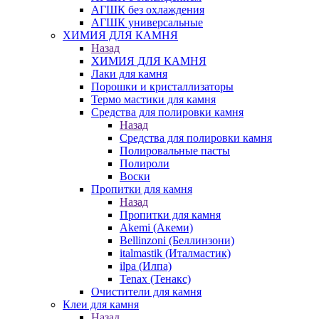
АГШК без охлаждения
АГШК универсальные
ХИМИЯ ДЛЯ КАМНЯ
Назад
ХИМИЯ ДЛЯ КАМНЯ
Лаки для камня
Порошки и кристаллизаторы
Термо мастики для камня
Средства для полировки камня
Назад
Средства для полировки камня
Полировальные пасты
Полироли
Воски
Пропитки для камня
Назад
Пропитки для камня
Akemi (Акеми)
Bellinzoni (Беллинзони)
italmastik (Италмастик)
ilpa (Илпа)
Tenax (Тенакс)
Очистители для камня
Клеи для камня
Назад