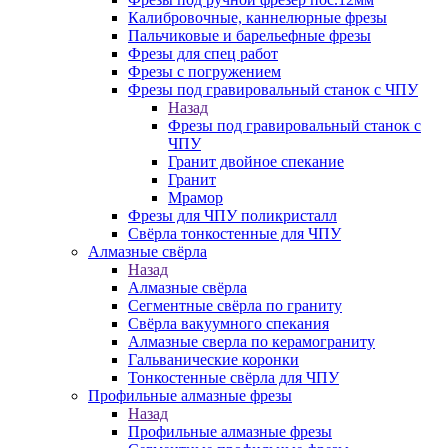
Калибровочные, каннелюрные фрезы
Пальчиковые и барельефные фрезы
Фрезы для спец работ
Фрезы с погружением
Фрезы под гравировальный станок с ЧПУ
Назад
Фрезы под гравировальный станок с
ЧПУ
Гранит двойное спекание
Гранит
Мрамор
Фрезы для ЧПУ поликристалл
Свёрла тонкостенные для ЧПУ
Алмазные свёрла
Назад
Алмазные свёрла
Сегментные свёрла по граниту
Свёрла вакуумного спекания
Алмазные сверла по керамограниту
Гальванические коронки
Тонкостенные свёрла для ЧПУ
Профильные алмазные фрезы
Назад
Профильные алмазные фрезы