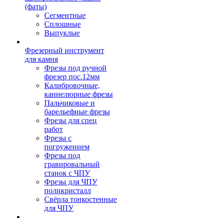
(фаты)
Сегментные
Сплошные
Выпуклые
Фрезерный инструмент
для камня
Фрезы под ручной
фрезер пос.12мм
Калибровочные,
каннелюрные фрезы
Пальчиковые и
барельефные фрезы
Фрезы для спец
работ
Фрезы с
погружением
Фрезы под
гравировальный
станок с ЧПУ
Фрезы для ЧПУ
поликристалл
Свёрла тонкостенные
для ЧПУ