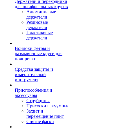
Держатели и переходники
для шлифовальных кругов
Алюминиевые
держатели
Резиновые
держатели
Пластиковые
держатели
Войлоки фетры и
размывочные круги для
полировки
Средства защиты и
измерительный
инструмент
Приспособления и
аксессуары
Струбцины
Присоски вакуумные
Захват и
перемещение плит
Снятие фаски