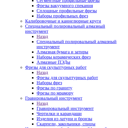
Сегментные профильные фрезы
Фрезы вакуумного спекания
Сплошные профильные фрезы
Наборы профильных фрез
Калибровочные и каннелюрные круги
Специальный полировальный алмазный
инструмент
Назад
Специальный полировальный алмазный
инструмент
Алмазная бумага и затиры
Наборы керамических фрез
Алмазные ПЭДы
Фрезы для скульптурных работ
Назад
Фрезы для скульптурных работ
Наборы фрез
Фрезы по граниту
Фрезы по мрамору
Гравировальный инструмент
Назад
Гравировальный инструмент
Чертилки и карандаши
Изделия из латуни и бронзы
Скарпели, закольники, спицы