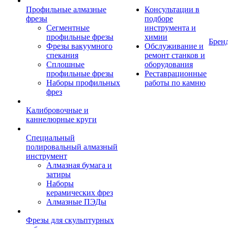
Профильные алмазные
Консультации в
фрезы
подборе
Сегментные
инструмента и
профильные фрезы
химии
Брен
Фрезы вакуумного
Обслуживание и
спекания
ремонт станков и
Сплошные
оборудования
профильные фрезы
Реставрационные
Наборы профильных
работы по камню
фрез
Калибровочные и
каннелюрные круги
Специальный
полировальный алмазный
инструмент
Алмазная бумага и
затиры
Наборы
керамических фрез
Алмазные ПЭДы
Фрезы для скульптурных