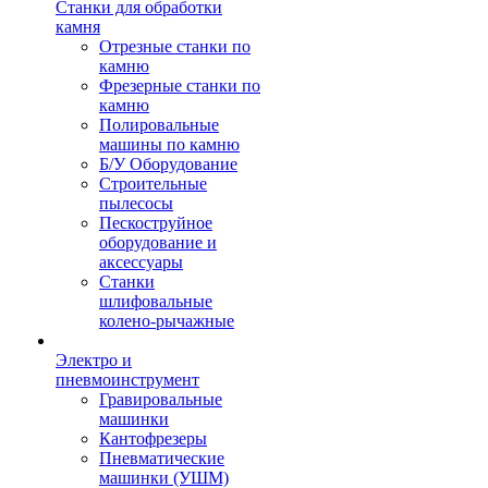
Станки для обработки
камня
Отрезные станки по
камню
Фрезерные станки по
камню
Полировальные
машины по камню
Б/У Оборудование
Строительные
пылесосы
Пескоструйное
оборудование и
аксессуары
Станки
шлифовальные
колено-рычажные
Электро и
пневмоинструмент
Гравировальные
машинки
Кантофрезеры
Пневматические
машинки (УШМ)