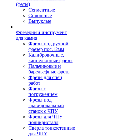
(фаты)
Сегментные
Сплошные
Выпуклые
Фрезерный инструмент
для камня
Фрезы под ручной
фрезер пос.12мм
Калибровочные,
каннелюрные фрезы
Пальчиковые и
барельефные фрезы
Фрезы для спец
работ
Фрезы с
погружением
Фрезы под
гравировальный
станок с ЧПУ
Фрезы для ЧПУ
поликристалл
Свёрла тонкостенные
для ЧПУ