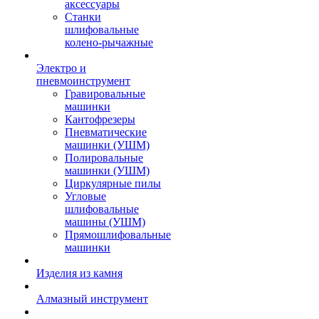
аксессуары
Станки
шлифовальные
колено-рычажные
Электро и
пневмоинструмент
Гравировальные
машинки
Кантофрезеры
Пневматические
машинки (УШМ)
Полировальные
машинки (УШМ)
Циркулярные пилы
Угловые
шлифовальные
машины (УШМ)
Прямошлифовальные
машинки
Изделия из камня
Алмазный инструмент