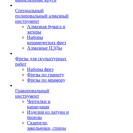
Специальный
полировальный алмазный
инструмент
Алмазная бумага и
затиры
Наборы
керамических фрез
Алмазные ПЭДы
Фрезы для скульптурных
работ
Наборы фрез
Фрезы по граниту
Фрезы по мрамору
Гравировальный
инструмент
Чертилки и
карандаши
Изделия из латуни и
бронзы
Скарпели,
закольники, спицы