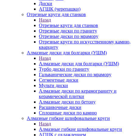
Диски
АГШК (черепашки)
Отрезные круги для станков
Назад
Отрезные круги для станков
Отрезные диски по граниту
Отрезные диски по мрамору
Отрезные круги по искусственному камню,
кварциту
Алмазные диски для болгарки (УШМ)
Назад
Алмазные диски для болгарки (УШМ)
Турбо диски по граниту
Гальванические диски по мрамору
Сегментные диски
Мульти диски
Алмазные диски по керамограниту и
керамической плитки
Алмазные диски по бетону
Расшивочные диски
Сплошные диски по камню
Алмазные гибкие шлифовальные круги
Назад
Алмазные гибкие шлифовальные круги
АГШК с охлаждением