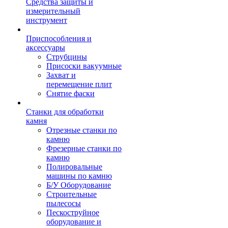
Средства защиты и
измерительный
инструмент
Приспособления и
аксессуары
Струбцины
Присоски вакуумные
Захват и
перемещение плит
Снятие фаски
Станки для обработки
камня
Отрезные станки по
камню
Фрезерные станки по
камню
Полировальные
машины по камню
Б/У Оборудование
Строительные
пылесосы
Пескоструйное
оборудование и