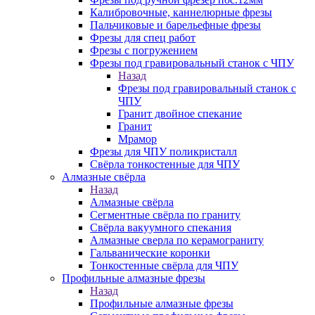
Калибровочные, каннелюрные фрезы
Пальчиковые и барельефные фрезы
Фрезы для спец работ
Фрезы с погружением
Фрезы под гравировальный станок с ЧПУ
Назад
Фрезы под гравировальный станок с
ЧПУ
Гранит двойное спекание
Гранит
Мрамор
Фрезы для ЧПУ поликристалл
Свёрла тонкостенные для ЧПУ
Алмазные свёрла
Назад
Алмазные свёрла
Сегментные свёрла по граниту
Свёрла вакуумного спекания
Алмазные сверла по керамограниту
Гальванические коронки
Тонкостенные свёрла для ЧПУ
Профильные алмазные фрезы
Назад
Профильные алмазные фрезы