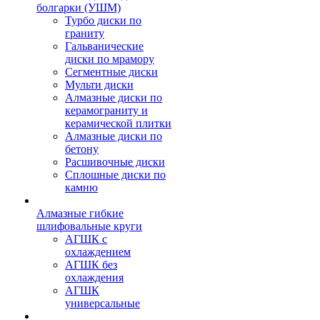
болгарки (УШМ)
Турбо диски по
граниту
Гальванические
диски по мрамору
Сегментные диски
Мульти диски
Алмазные диски по
керамограниту и
керамической плитки
Алмазные диски по
бетону
Расшивочные диски
Сплошные диски по
камню
Алмазные гибкие
шлифовальные круги
АГШК с
охлаждением
АГШК без
охлаждения
АГШК
универсальные