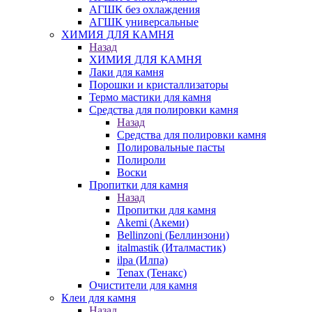
АГШК без охлаждения
АГШК универсальные
ХИМИЯ ДЛЯ КАМНЯ
Назад
ХИМИЯ ДЛЯ КАМНЯ
Лаки для камня
Порошки и кристаллизаторы
Термо мастики для камня
Средства для полировки камня
Назад
Средства для полировки камня
Полировальные пасты
Полироли
Воски
Пропитки для камня
Назад
Пропитки для камня
Akemi (Акеми)
Bellinzoni (Беллинзони)
italmastik (Италмастик)
ilpa (Илпа)
Tenax (Тенакс)
Очистители для камня
Клеи для камня
Назад