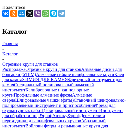
Поделиться
Каталог
Главная
-
Каталог
-
Отрезные круги для станков
Распродажа
Отрезные круги для станков
Алмазные диски для
болгарки (УШМ)
Алмазные гибкие шлифовальные круги
Клеи
для камня
ХИМИЯ ДЛЯ КАМНЯ
Фрезерный инструмент для
камня
Специальный полировальный алмазный
инструмент
Калибровочные и каннелюрные
круги
Профильные алмазные фрезы
Алмазные
свёрла
Шлифовальные чашки (фаты)
Станочный шлифовально-
полировальный инструмент и приспособления
Фрезы для
скульптурных работ
Гравировальный инструмент
Инструмент
для обработки под &quot;Антику&quot;
Держатели и
переходники для шлифовальных кругов
Абразивный
инструмент
Войлоки фетры и размывочные круги для