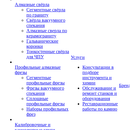
Алмазные свёрла
Сегментные свёрла
по граниту
Свёрла вакуумного
спекания
Алмазные сверла по
керамограниту
Гальванические
коронки
Тонкостенные свёрла
для ЧПУ
Услуги
Профильные алмазные
Консультации в
фрезы
подборе
Сегментные
инструмента и
профильные фрезы
химии
Брен
Фрезы вакуумного
Обслуживание и
спекания
ремонт станков и
Сплошные
оборудования
профильные фрезы
Реставрационные
Наборы профильных
работы по камню
фрез
Калибровочные и
каннелюрные круги