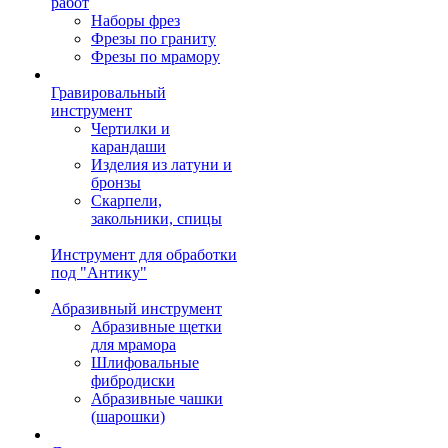
работ
Наборы фрез
Фрезы по граниту
Фрезы по мрамору
Гравировальный
инструмент
Чертилки и
карандаши
Изделия из латуни и
бронзы
Скарпели,
закольники, спицы
Инструмент для обработки
под "Антику"
Абразивный инструмент
Абразивные щетки
для мрамора
Шлифовальные
фибродиски
Абразивные чашки
(шарошки)