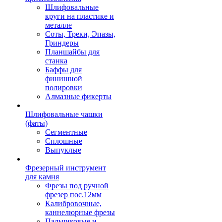
Шлифовальные
круги на пластике и
металле
Соты, Треки, Эпазы,
Гриндеры
Планшайбы для
станка
Баффы для
финишной
полировки
Алмазные фикерты
Шлифовальные чашки
(фаты)
Сегментные
Сплошные
Выпуклые
Фрезерный инструмент
для камня
Фрезы под ручной
фрезер пос.12мм
Калибровочные,
каннелюрные фрезы
Пальчиковые и