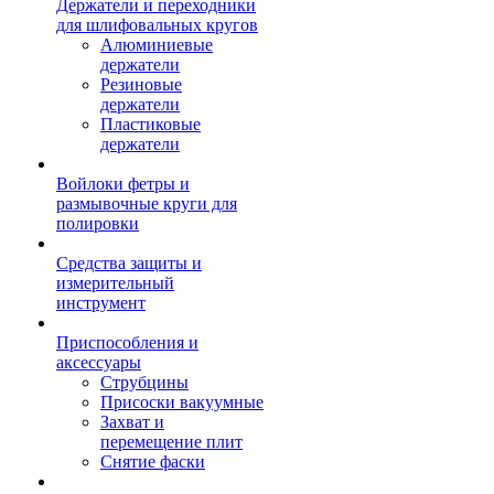
Держатели и переходники
для шлифовальных кругов
Алюминиевые
держатели
Резиновые
держатели
Пластиковые
держатели
Войлоки фетры и
размывочные круги для
полировки
Средства защиты и
измерительный
инструмент
Приспособления и
аксессуары
Струбцины
Присоски вакуумные
Захват и
перемещение плит
Снятие фаски