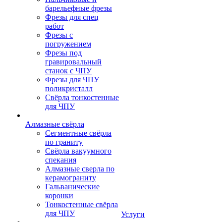
барельефные фрезы
Фрезы для спец
работ
Фрезы с
погружением
Фрезы под
гравировальный
станок с ЧПУ
Фрезы для ЧПУ
поликристалл
Свёрла тонкостенные
для ЧПУ
Алмазные свёрла
Сегментные свёрла
по граниту
Свёрла вакуумного
спекания
Алмазные сверла по
керамограниту
Гальванические
коронки
Тонкостенные свёрла
для ЧПУ
Услуги