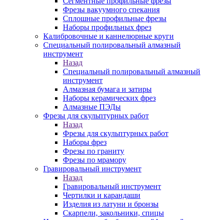
Сегментные профильные фрезы
Фрезы вакуумного спекания
Сплошные профильные фрезы
Наборы профильных фрез
Калибровочные и каннелюрные круги
Специальный полировальный алмазный
инструмент
Назад
Специальный полировальный алмазный
инструмент
Алмазная бумага и затиры
Наборы керамических фрез
Алмазные ПЭДы
Фрезы для скульптурных работ
Назад
Фрезы для скульптурных работ
Наборы фрез
Фрезы по граниту
Фрезы по мрамору
Гравировальный инструмент
Назад
Гравировальный инструмент
Чертилки и карандаши
Изделия из латуни и бронзы
Скарпели, закольники, спицы