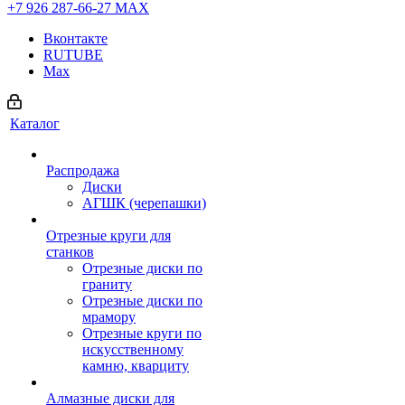
+7 926 287-66-27
МАХ
Вконтакте
RUTUBE
Max
Каталог
Распродажа
Диски
АГШК (черепашки)
Отрезные круги для
станков
Отрезные диски по
граниту
Отрезные диски по
мрамору
Отрезные круги по
искусственному
камню, кварциту
Алмазные диски для