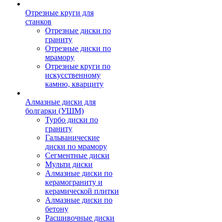
Отрезные круги для
станков
Отрезные диски по
граниту
Отрезные диски по
мрамору
Отрезные круги по
искусственному
камню, кварциту
Алмазные диски для
болгарки (УШМ)
Турбо диски по
граниту
Гальванические
диски по мрамору
Сегментные диски
Мульти диски
Алмазные диски по
керамограниту и
керамической плитки
Алмазные диски по
бетону
Расшивочные диски