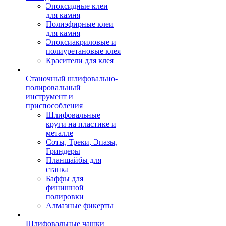
Эпоксидные клеи
для камня
Полиэфирные клеи
для камня
Эпоксиакриловые и
полиуретановые клея
Красители для клея
Станочный шлифовально-
полировальный
инструмент и
приспособления
Шлифовальные
круги на пластике и
металле
Соты, Треки, Эпазы,
Гриндеры
Планшайбы для
станка
Баффы для
финишной
полировки
Алмазные фикерты
Шлифовальные чашки