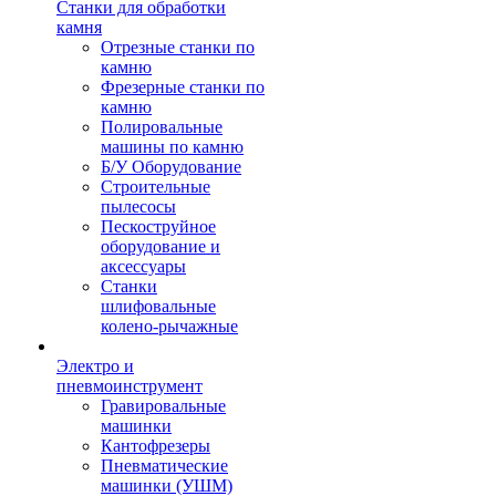
Станки для обработки
камня
Отрезные станки по
камню
Фрезерные станки по
камню
Полировальные
машины по камню
Б/У Оборудование
Строительные
пылесосы
Пескоструйное
оборудование и
аксессуары
Станки
шлифовальные
колено-рычажные
Электро и
пневмоинструмент
Гравировальные
машинки
Кантофрезеры
Пневматические
машинки (УШМ)