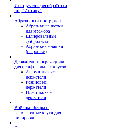
Инструмент для обработки
под "Антику"
Абразивный инструмент
Абразивные щетки
для мрамора
Шлифовальные
фибродиски
Абразивные чашки
(шарошки)
Держатели и переходники
для шлифовальных кругов
Алюминиевые
держатели
Резиновые
держатели
Пластиковые
держатели
Войлоки фетры и
размывочные круги для
полировки