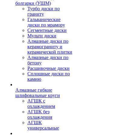
болгарки (УШМ)
Турбо диски по
граниту
Гальванические
диски по мрамору
Сегментные диски
Мульти диски
Алмазные диски по
керамограниту и
керамической плитки
Алмазные диски по
бетону
Расшивочные диски
Сплошные диски по
камню
Алмазные гибкие
шлифовальные круги
АГШК с
охлаждением
АГШК без
охлаждения
АГШК
универсальные