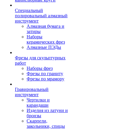
Специальный
полировальный алмазный
инструмент
Алмазная бумага и
затиры
Наборы
керамических фрез
Алмазные ПЭДы
Фрезы для скульптурных
работ
Наборы фрез
Фрезы по граниту
Фрезы по мрамору
Гравировальный
инструмент
Чертилки и
карандаши
Изделия из латуни и
бронзы
Скарпели,
закольники, спицы