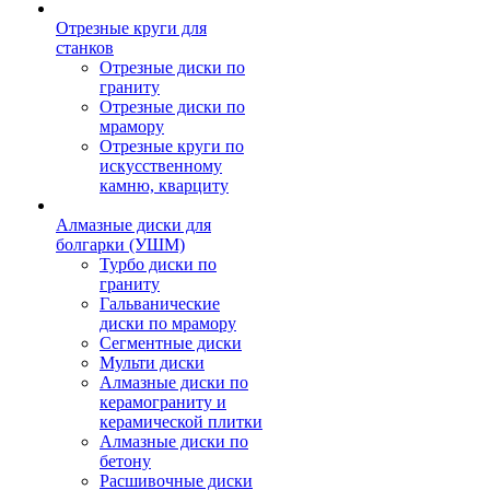
Отрезные круги для
станков
Отрезные диски по
граниту
Отрезные диски по
мрамору
Отрезные круги по
искусственному
камню, кварциту
Алмазные диски для
болгарки (УШМ)
Турбо диски по
граниту
Гальванические
диски по мрамору
Сегментные диски
Мульти диски
Алмазные диски по
керамограниту и
керамической плитки
Алмазные диски по
бетону
Расшивочные диски