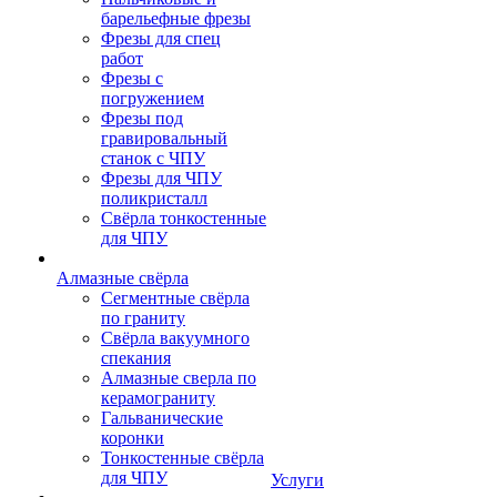
барельефные фрезы
Фрезы для спец
работ
Фрезы с
погружением
Фрезы под
гравировальный
станок с ЧПУ
Фрезы для ЧПУ
поликристалл
Свёрла тонкостенные
для ЧПУ
Алмазные свёрла
Сегментные свёрла
по граниту
Свёрла вакуумного
спекания
Алмазные сверла по
керамограниту
Гальванические
коронки
Тонкостенные свёрла
для ЧПУ
Услуги