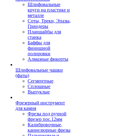
Шлифовальные
круги на пластике и
металле
Соты, Треки, Эпазы,
Гриндеры
Планшайбы для
станка
Баффы для
финишной
полировки
Алмазные фикерты
Шлифовальные чашки
(фаты)
Сегментные
Сплошные
Выпуклые
Фрезерный инструмент
для камня
Фрезы под ручной
фрезер пос.12мм
Калибровочные,
каннелюрные фрезы
Пальчиковые и