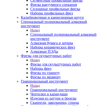
Сегментные профильные фрезы
Фрезы вакуумного спекания
Сплошные профильные фрезы
Наборы профильных фрез
Калибровочные и каннелюрные круги
Специальный полировальный алмазный
инструмент
Назад
Специальный полировальный алмазный
инструмент
Алмазная бумага и затиры
Наборы керамических фрез
Алмазные ПЭДы
Фрезы для скульптурных работ
Назад
Фрезы для скульптурных работ
Наборы фрез
Фрезы по граниту
Фрезы по мрамору
Гравировальный инструмент
Назад
Гравировальный инструмент
Чертилки и карандаши
Изделия из латуни и бронзы
Скарпели, закольники, спицы