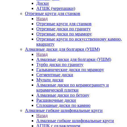
Диски
АГШК (черепашки)
Отрезные круги для станков
Назад
Отрезные круги для станков
Отрезные диски по граниту
Отрезные диски по мрамору
Отрезные круги по искусственному камню,
кварциту
Алмазные диски для болгарки (УШМ)
Назад
Алмазные диски для болгарки (УШМ)
Турбо диски по граниту
Гальванические диски по мрамору
Сегментные диски
Мульти диски
Алмазные диски по керамограниту и
керамической плитки
Алмазные диски по бетону
Расшивочные диски
Сплошные диски по камню
Алмазные гибкие шлифовальные круги
Назад
Алмазные гибкие шлифовальные круги
АГШК с охлаждением