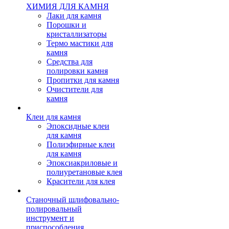
ХИМИЯ ДЛЯ КАМНЯ
Лаки для камня
Порошки и
кристаллизаторы
Термо мастики для
камня
Средства для
полировки камня
Пропитки для камня
Очистители для
камня
Клеи для камня
Эпоксидные клеи
для камня
Полиэфирные клеи
для камня
Эпоксиакриловые и
полиуретановые клея
Красители для клея
Станочный шлифовально-
полировальный
инструмент и
приспособления