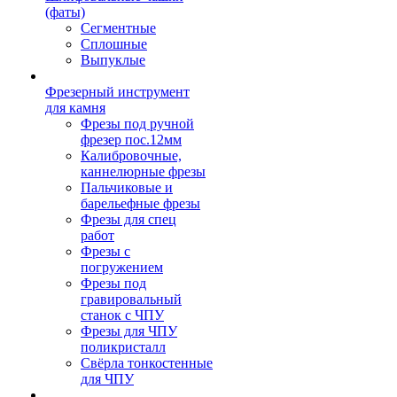
(фаты)
Сегментные
Сплошные
Выпуклые
Фрезерный инструмент
для камня
Фрезы под ручной
фрезер пос.12мм
Калибровочные,
каннелюрные фрезы
Пальчиковые и
барельефные фрезы
Фрезы для спец
работ
Фрезы с
погружением
Фрезы под
гравировальный
станок с ЧПУ
Фрезы для ЧПУ
поликристалл
Свёрла тонкостенные
для ЧПУ