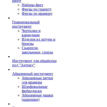
работ
Наборы фрез
Фрезы по граниту
Фрезы по мрамору
Гравировальный
инструмент
Чертилки и
карандаши
Изделия из латуни и
бронзы
Скарпели,
закольники, спицы
Инструмент для обработки
под "Антику"
Абразивный инструмент
Абразивные щетки
для мрамора
Шлифовальные
фибродиски
Абразивные чашки
(шарошки)