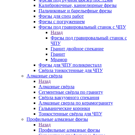
Калибровочные, каннелюрные фрезы
Пальчиковые и барельефные фрезы
Фрезы для спец работ
Фрезы с погружением
Фрезы под гравировальный станок с ЧПУ
Назад
Фрезы под гравировальный станок с
ЧПУ
Гранит двойное спекание
Гранит
Мрамор
Фрезы для ЧПУ поликристалл
Свёрла тонкостенные для ЧПУ
Алмазные свёрла
Назад
Алмазные свёрла
Сегментные свёрла по граниту
Свёрла вакуумного спекания
Алмазные сверла по керамограниту
Гальванические коронки
Тонкостенные свёрла для ЧПУ
Профильные алмазные фрезы
Назад
Профильные алмазные фрезы