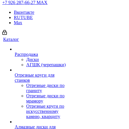
+7 926 287-66-27
МАХ
Вконтакте
RUTUBE
Max
Каталог
Распродажа
Диски
АГШК (черепашки)
Отрезные круги для
станков
Отрезные диски по
граниту
Отрезные диски по
мрамору
Отрезные круги по
искусственному
камню, кварциту
Алмазные диски для