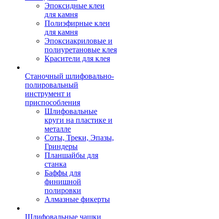
Эпоксидные клеи
для камня
Полиэфирные клеи
для камня
Эпоксиакриловые и
полиуретановые клея
Красители для клея
Станочный шлифовально-
полировальный
инструмент и
приспособления
Шлифовальные
круги на пластике и
металле
Соты, Треки, Эпазы,
Гриндеры
Планшайбы для
станка
Баффы для
финишной
полировки
Алмазные фикерты
Шлифовальные чашки