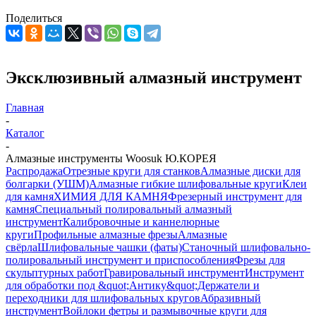
Поделиться
Эксклюзивный алмазный инструмент
Главная
-
Каталог
-
Алмазные инструменты Woosuk Ю.КОРЕЯ
Распродажа
Отрезные круги для станков
Алмазные диски для
болгарки (УШМ)
Алмазные гибкие шлифовальные круги
Клеи
для камня
ХИМИЯ ДЛЯ КАМНЯ
Фрезерный инструмент для
камня
Специальный полировальный алмазный
инструмент
Калибровочные и каннелюрные
круги
Профильные алмазные фрезы
Алмазные
свёрла
Шлифовальные чашки (фаты)
Станочный шлифовально-
полировальный инструмент и приспособления
Фрезы для
скульптурных работ
Гравировальный инструмент
Инструмент
для обработки под &quot;Антику&quot;
Держатели и
переходники для шлифовальных кругов
Абразивный
инструмент
Войлоки фетры и размывочные круги для