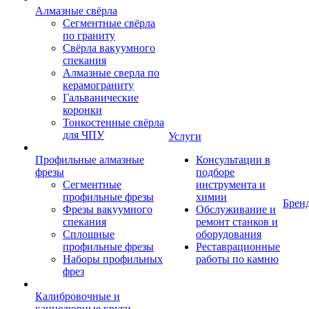
Алмазные свёрла
Сегментные свёрла
по граниту
Свёрла вакуумного
спекания
Алмазные сверла по
керамограниту
Гальванические
коронки
Тонкостенные свёрла
для ЧПУ
Услуги
Профильные алмазные
Консультации в
фрезы
подборе
Сегментные
инструмента и
профильные фрезы
химии
Брен
Фрезы вакуумного
Обслуживание и
спекания
ремонт станков и
Сплошные
оборудования
профильные фрезы
Реставрационные
Наборы профильных
работы по камню
фрез
Калибровочные и
каннелюрные круги