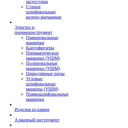
аксессуары
Станки
шлифовальные
колено-рычажные
Электро и
пневмоинструмент
Гравировальные
машинки
Кантофрезеры
Пневматические
машинки (УШМ)
Полировальные
машинки (УШМ)
Циркулярные пилы
Угловые
шлифовальные
машины (УШМ)
Прямошлифовальные
машинки
Изделия из камня
Алмазный инструмент