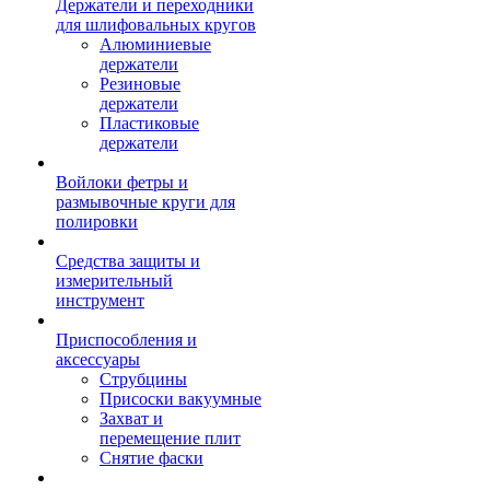
Держатели и переходники
для шлифовальных кругов
Алюминиевые
держатели
Резиновые
держатели
Пластиковые
держатели
Войлоки фетры и
размывочные круги для
полировки
Средства защиты и
измерительный
инструмент
Приспособления и
аксессуары
Струбцины
Присоски вакуумные
Захват и
перемещение плит
Снятие фаски