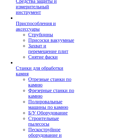
Средства защиты и
измерительный
инструмент
Приспособления и
аксессуары
Струбцины
Присоски вакуумные
Захват и
перемещение плит
Снятие фаски
Станки для обработки
камня
Отрезные станки по
камню
Фрезерные станки по
камню
Полировальные
машины по камню
Б/У Оборудование
Строительные
пылесосы
Пескоструйное
оборудование и