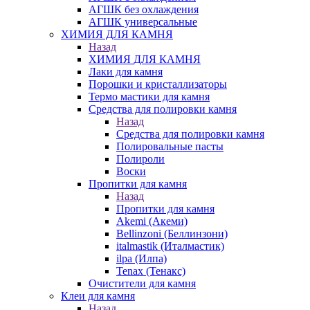
АГШК без охлаждения
АГШК универсальные
ХИМИЯ ДЛЯ КАМНЯ
Назад
ХИМИЯ ДЛЯ КАМНЯ
Лаки для камня
Порошки и кристаллизаторы
Термо мастики для камня
Средства для полировки камня
Назад
Средства для полировки камня
Полировальные пасты
Полироли
Воски
Пропитки для камня
Назад
Пропитки для камня
Akemi (Акеми)
Bellinzoni (Беллинзони)
italmastik (Италмастик)
ilpa (Илпа)
Tenax (Тенакс)
Очистители для камня
Клеи для камня
Назад