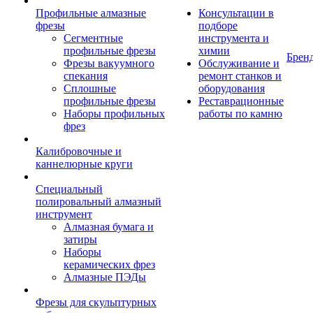
Профильные алмазные
Консультации в
фрезы
подборе
Сегментные
инструмента и
профильные фрезы
химии
Брен
Фрезы вакуумного
Обслуживание и
спекания
ремонт станков и
Сплошные
оборудования
профильные фрезы
Реставрационные
Наборы профильных
работы по камню
фрез
Калибровочные и
каннелюрные круги
Специальный
полировальный алмазный
инструмент
Алмазная бумага и
затиры
Наборы
керамических фрез
Алмазные ПЭДы
Фрезы для скульптурных