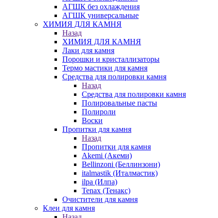
АГШК без охлаждения
АГШК универсальные
ХИМИЯ ДЛЯ КАМНЯ
Назад
ХИМИЯ ДЛЯ КАМНЯ
Лаки для камня
Порошки и кристаллизаторы
Термо мастики для камня
Средства для полировки камня
Назад
Средства для полировки камня
Полировальные пасты
Полироли
Воски
Пропитки для камня
Назад
Пропитки для камня
Akemi (Акеми)
Bellinzoni (Беллинзони)
italmastik (Италмастик)
ilpa (Илпа)
Tenax (Тенакс)
Очистители для камня
Клеи для камня
Назад