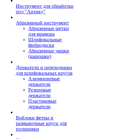
Инструмент для обработки
под "Антику"
Абразивный инструмент
Абразивные щетки
для мрамора
Шлифовальные
фибродиски
Абразивные чашки
(шарошки)
Держатели и переходники
для шлифовальных кругов
Алюминиевые
держатели
Резиновые
держатели
Пластиковые
держатели
Войлоки фетры и
размывочные круги для
полировки