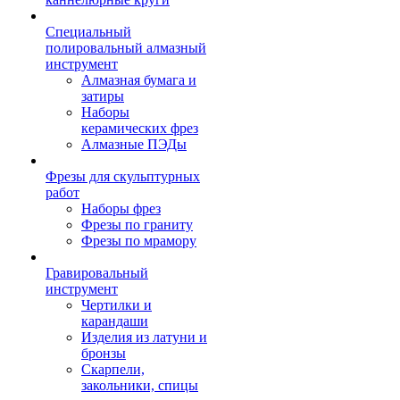
Специальный
полировальный алмазный
инструмент
Алмазная бумага и
затиры
Наборы
керамических фрез
Алмазные ПЭДы
Фрезы для скульптурных
работ
Наборы фрез
Фрезы по граниту
Фрезы по мрамору
Гравировальный
инструмент
Чертилки и
карандаши
Изделия из латуни и
бронзы
Скарпели,
закольники, спицы