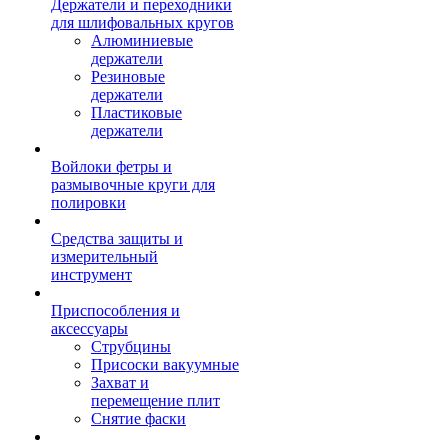
Держатели и переходники
для шлифовальных кругов
Алюминиевые
держатели
Резиновые
держатели
Пластиковые
держатели
Войлоки фетры и
размывочные круги для
полировки
Средства защиты и
измерительный
инструмент
Приспособления и
аксессуары
Струбцины
Присоски вакуумные
Захват и
перемещение плит
Снятие фаски