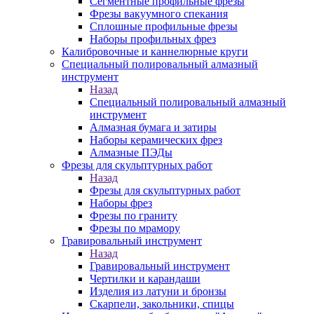
Сегментные профильные фрезы
Фрезы вакуумного спекания
Сплошные профильные фрезы
Наборы профильных фрез
Калибровочные и каннелюрные круги
Специальный полировальный алмазный
инструмент
Назад
Специальный полировальный алмазный
инструмент
Алмазная бумага и затиры
Наборы керамических фрез
Алмазные ПЭДы
Фрезы для скульптурных работ
Назад
Фрезы для скульптурных работ
Наборы фрез
Фрезы по граниту
Фрезы по мрамору
Гравировальный инструмент
Назад
Гравировальный инструмент
Чертилки и карандаши
Изделия из латуни и бронзы
Скарпели, закольники, спицы