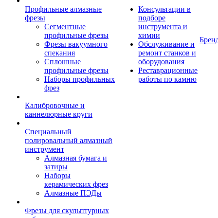
Профильные алмазные
Консультации в
фрезы
подборе
Сегментные
инструмента и
профильные фрезы
химии
Брен
Фрезы вакуумного
Обслуживание и
спекания
ремонт станков и
Сплошные
оборудования
профильные фрезы
Реставрационные
Наборы профильных
работы по камню
фрез
Калибровочные и
каннелюрные круги
Специальный
полировальный алмазный
инструмент
Алмазная бумага и
затиры
Наборы
керамических фрез
Алмазные ПЭДы
Фрезы для скульптурных