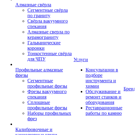
Алмазные свёрла
Сегментные свёрла
по граниту
Свёрла вакуумного
спекания
Алмазные сверла по
керамограниту
Гальванические
коронки
Тонкостенные свёрла
для ЧПУ
Услуги
Профильные алмазные
Консультации в
фрезы
подборе
Сегментные
инструмента и
профильные фрезы
химии
Брен
Фрезы вакуумного
Обслуживание и
спекания
ремонт станков и
Сплошные
оборудования
профильные фрезы
Реставрационные
Наборы профильных
работы по камню
фрез
Калибровочные и
каннелюрные круги