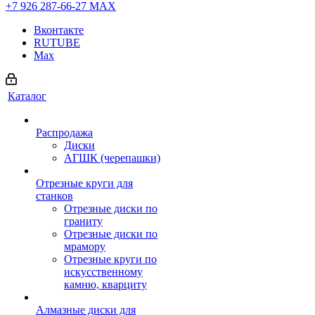
+7 926 287-66-27
МАХ
Вконтакте
RUTUBE
Max
Каталог
Распродажа
Диски
АГШК (черепашки)
Отрезные круги для
станков
Отрезные диски по
граниту
Отрезные диски по
мрамору
Отрезные круги по
искусственному
камню, кварциту
Алмазные диски для