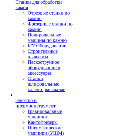
Станки для обработки
камня
Отрезные станки по
камню
Фрезерные станки по
камню
Полировальные
машины по камню
Б/У Оборудование
Строительные
пылесосы
Пескоструйное
оборудование и
аксессуары
Станки
шлифовальные
колено-рычажные
Электро и
пневмоинструмент
Гравировальные
машинки
Кантофрезеры
Пневматические
машинки (УШМ)