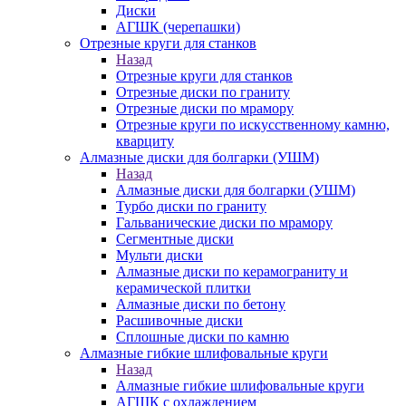
Диски
АГШК (черепашки)
Отрезные круги для станков
Назад
Отрезные круги для станков
Отрезные диски по граниту
Отрезные диски по мрамору
Отрезные круги по искусственному камню,
кварциту
Алмазные диски для болгарки (УШМ)
Назад
Алмазные диски для болгарки (УШМ)
Турбо диски по граниту
Гальванические диски по мрамору
Сегментные диски
Мульти диски
Алмазные диски по керамограниту и
керамической плитки
Алмазные диски по бетону
Расшивочные диски
Сплошные диски по камню
Алмазные гибкие шлифовальные круги
Назад
Алмазные гибкие шлифовальные круги
АГШК с охлаждением