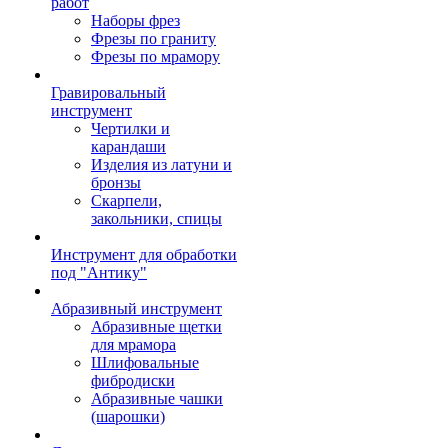
работ
Наборы фрез
Фрезы по граниту
Фрезы по мрамору
Гравировальный
инструмент
Чертилки и
карандаши
Изделия из латуни и
бронзы
Скарпели,
закольники, спицы
Инструмент для обработки
под "Антику"
Абразивный инструмент
Абразивные щетки
для мрамора
Шлифовальные
фибродиски
Абразивные чашки
(шарошки)