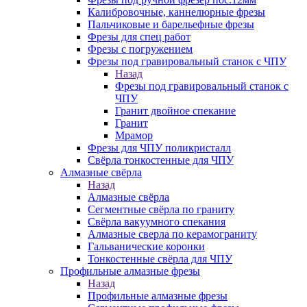
Калибровочные, каннелюрные фрезы
Пальчиковые и барельефные фрезы
Фрезы для спец работ
Фрезы с погружением
Фрезы под гравировальный станок с ЧПУ
Назад
Фрезы под гравировальный станок с
ЧПУ
Гранит двойное спекание
Гранит
Мрамор
Фрезы для ЧПУ поликристалл
Свёрла тонкостенные для ЧПУ
Алмазные свёрла
Назад
Алмазные свёрла
Сегментные свёрла по граниту
Свёрла вакуумного спекания
Алмазные сверла по керамограниту
Гальванические коронки
Тонкостенные свёрла для ЧПУ
Профильные алмазные фрезы
Назад
Профильные алмазные фрезы