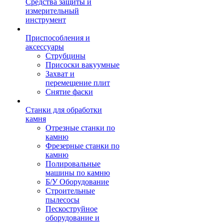
Средства защиты и
измерительный
инструмент
Приспособления и
аксессуары
Струбцины
Присоски вакуумные
Захват и
перемещение плит
Снятие фаски
Станки для обработки
камня
Отрезные станки по
камню
Фрезерные станки по
камню
Полировальные
машины по камню
Б/У Оборудование
Строительные
пылесосы
Пескоструйное
оборудование и