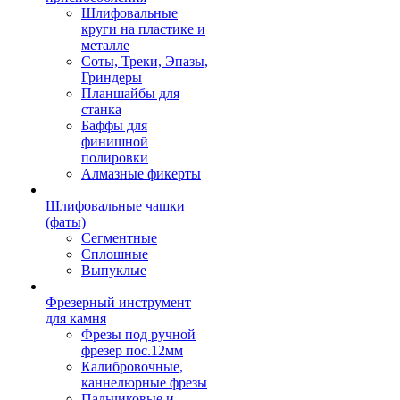
Шлифовальные
круги на пластике и
металле
Соты, Треки, Эпазы,
Гриндеры
Планшайбы для
станка
Баффы для
финишной
полировки
Алмазные фикерты
Шлифовальные чашки
(фаты)
Сегментные
Сплошные
Выпуклые
Фрезерный инструмент
для камня
Фрезы под ручной
фрезер пос.12мм
Калибровочные,
каннелюрные фрезы
Пальчиковые и