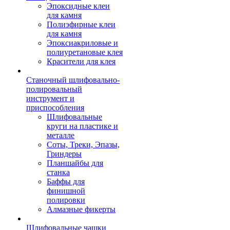
Эпоксидные клеи
для камня
Полиэфирные клеи
для камня
Эпоксиакриловые и
полиуретановые клея
Красители для клея
Станочный шлифовально-
полировальный
инструмент и
приспособления
Шлифовальные
круги на пластике и
металле
Соты, Треки, Эпазы,
Гриндеры
Планшайбы для
станка
Баффы для
финишной
полировки
Алмазные фикерты
Шлифовальные чашки