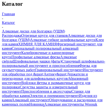
Каталог
Главная
-
Каталог
-
Алмазные диски для болгарки (УШМ)
Распродажа
Отрезные круги для станков
Алмазные диски для
болгарки (УШМ)
Алмазные гибкие шлифовальные круги
Клеи
для камня
ХИМИЯ ДЛЯ КАМНЯ
Фрезерный инструмент для
камня
Специальный полировальный алмазный
инструмент
Калибровочные и каннелюрные
круги
Профильные алмазные фрезы
Алмазные
свёрла
Шлифовальные чашки (фаты)
Станочный шлифовально-
полировальный инструмент и приспособления
Фрезы для
скульптурных работ
Гравировальный инструмент
Инструмент
для обработки под &quot;Антику&quot;
Держатели и
переходники для шлифовальных кругов
Абразивный
инструмент
Войлоки фетры и размывочные круги для
полировки
Средства защиты и измерительный
инструмент
Приспособления и аксессуары
Станки для
обработки камня
Электро и пневмоинструмент
Изделия из
камня
Алмазный инструмент
Оборудование и расходники для
каменных полов
Новинки
Алмазные инструменты Woosuk