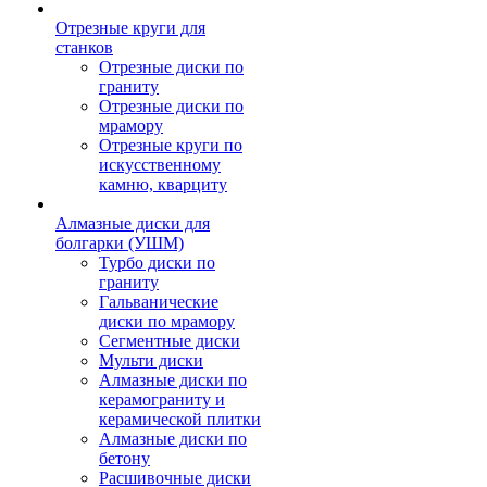
Отрезные круги для
станков
Отрезные диски по
граниту
Отрезные диски по
мрамору
Отрезные круги по
искусственному
камню, кварциту
Алмазные диски для
болгарки (УШМ)
Турбо диски по
граниту
Гальванические
диски по мрамору
Сегментные диски
Мульти диски
Алмазные диски по
керамограниту и
керамической плитки
Алмазные диски по
бетону
Расшивочные диски