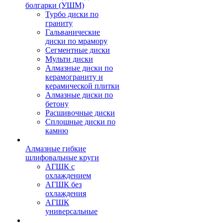
болгарки (УШМ)
Турбо диски по
граниту
Гальванические
диски по мрамору
Сегментные диски
Мульти диски
Алмазные диски по
керамограниту и
керамической плитки
Алмазные диски по
бетону
Расшивочные диски
Сплошные диски по
камню
Алмазные гибкие
шлифовальные круги
АГШК с
охлаждением
АГШК без
охлаждения
АГШК
универсальные