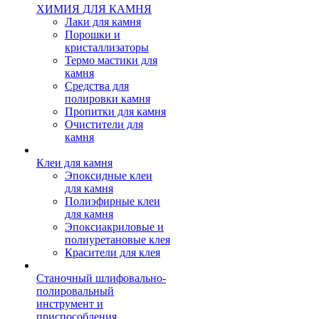
ХИМИЯ ДЛЯ КАМНЯ
Лаки для камня
Порошки и
кристаллизаторы
Термо мастики для
камня
Средства для
полировки камня
Пропитки для камня
Очистители для
камня
Клеи для камня
Эпоксидные клеи
для камня
Полиэфирные клеи
для камня
Эпоксиакриловые и
полиуретановые клея
Красители для клея
Станочный шлифовально-
полировальный
инструмент и
приспособления