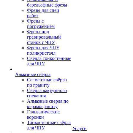
барельефные фрезы
Фрезы для спец
работ
Фрезы с
погружением
Фрезы под
гравировальный
станок с ЧПУ
Фрезы для ЧПУ
поликристалл
Свёрла тонкостенные
для ЧПУ
Алмазные свёрла
Сегментные свёрла
по граниту
Свёрла вакуумного
спекания
Алмазные сверла по
керамограниту
Гальванические
коронки
Тонкостенные свёрла
для ЧПУ
Услуги