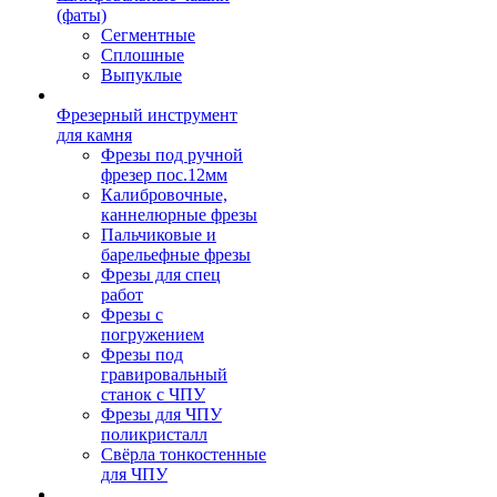
(фаты)
Сегментные
Сплошные
Выпуклые
Фрезерный инструмент
для камня
Фрезы под ручной
фрезер пос.12мм
Калибровочные,
каннелюрные фрезы
Пальчиковые и
барельефные фрезы
Фрезы для спец
работ
Фрезы с
погружением
Фрезы под
гравировальный
станок с ЧПУ
Фрезы для ЧПУ
поликристалл
Свёрла тонкостенные
для ЧПУ