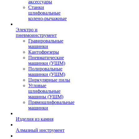
аксессуары
Станки
шлифовальные
колено-рычажные
Электро и
пневмоинструмент
Гравировальные
машинки
Кантофрезеры
Пневматические
машинки (УШМ)
Полировальные
машинки (УШМ)
Циркулярные пилы
Угловые
шлифовальные
машины (УШМ)
Прямошлифовальные
машинки
Изделия из камня
Алмазный инструмент