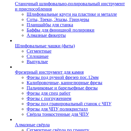
Станочный шлифовально-полировальный инструмент
и приспособления
Шлифовальные круги на пластике и металле
Соты, Треки, Эпазы, Гриндеры
Планшайбы для станка
Баффы для финишной полировки
Алмазные фикерты
Шлифовальные чашки (фаты)
Сегментные
Сплошные
Выпуклые
Фрезерный инструмент для камня
Фрезы под ручной фрезер пос.12мм
Калибровочные, каннелюрные фрезы
Пальчиковые и барельефные фрезы
Фрезы для спец работ
Фрезы с погружением
Фрезы под гравировальный станок с ЧПУ
Фрезы для ЧПУ поликристалл
Свёрла тонкостенные для ЧПУ
Алмазные свёрла
Сегментные свёрла по граниту