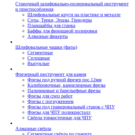
Станочный шлифовально-полировальный инструмент
и приспособления
Шлифовальные круги на пластике и металле
Соты, Треки, Эпазы, Гриндеры
Планшайбы для станка
Баффы для финишной полировки
Алмазные фикерты
Шлифовальные чашки (фаты)
Сегментные
Сплошные
Выпуклые
Фрезерный инструмент для камня
Фрезы под ручной фрезер пос.12мм
Калибровочные, каннелюрные фрезы
Пальчиковые и барельефные фрезы
Фрезы для спец работ
Фрезы с погружением
Фрезы под гравировальный станок с ЧПУ
Фрезы для ЧПУ поликристалл
Свёрла тонкостенные для ЧПУ
Алмазные свёрла
Сегментные свёрла по граниту