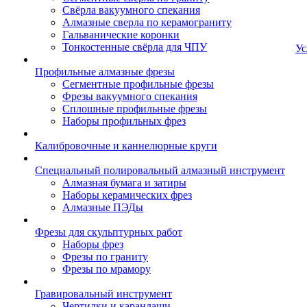
Свёрла вакуумного спекания
Алмазные сверла по керамограниту
Гальванические коронки
Тонкостенные свёрла для ЧПУ
Ус
Профильные алмазные фрезы
Сегментные профильные фрезы
Фрезы вакуумного спекания
Сплошные профильные фрезы
Наборы профильных фрез
Калибровочные и каннелюрные круги
Специальный полировальный алмазный инструмент
Алмазная бумага и затиры
Наборы керамических фрез
Алмазные ПЭДы
Фрезы для скульптурных работ
Наборы фрез
Фрезы по граниту
Фрезы по мрамору
Гравировальный инструмент
Чертилки и карандаши