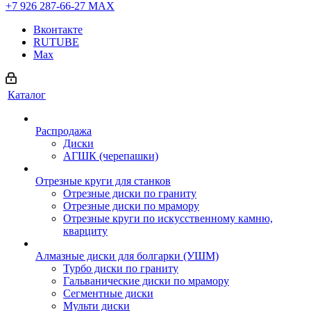
+7 926 287-66-27
МАХ
Вконтакте
RUTUBE
Max
Каталог
Распродажа
Диски
АГШК (черепашки)
Отрезные круги для станков
Отрезные диски по граниту
Отрезные диски по мрамору
Отрезные круги по искусственному камню,
кварциту
Алмазные диски для болгарки (УШМ)
Турбо диски по граниту
Гальванические диски по мрамору
Сегментные диски
Мульти диски