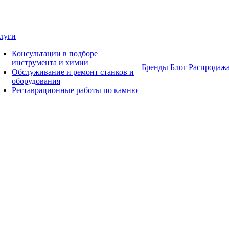
луги
Консультации в подборе
инструмента и химии
Бренды
Блог
Распродаж
Обслуживание и ремонт станков и
оборудования
Реставрационные работы по камню