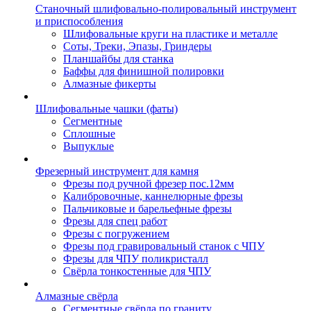
Станочный шлифовально-полировальный инструмент
и приспособления
Шлифовальные круги на пластике и металле
Соты, Треки, Эпазы, Гриндеры
Планшайбы для станка
Баффы для финишной полировки
Алмазные фикерты
Шлифовальные чашки (фаты)
Сегментные
Сплошные
Выпуклые
Фрезерный инструмент для камня
Фрезы под ручной фрезер пос.12мм
Калибровочные, каннелюрные фрезы
Пальчиковые и барельефные фрезы
Фрезы для спец работ
Фрезы с погружением
Фрезы под гравировальный станок с ЧПУ
Фрезы для ЧПУ поликристалл
Свёрла тонкостенные для ЧПУ
Алмазные свёрла
Сегментные свёрла по граниту