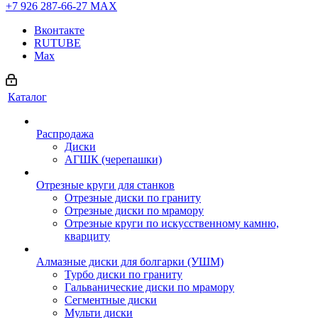
+7 926 287-66-27
МАХ
Вконтакте
RUTUBE
Max
Каталог
Распродажа
Диски
АГШК (черепашки)
Отрезные круги для станков
Отрезные диски по граниту
Отрезные диски по мрамору
Отрезные круги по искусственному камню,
кварциту
Алмазные диски для болгарки (УШМ)
Турбо диски по граниту
Гальванические диски по мрамору
Сегментные диски
Мульти диски