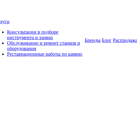
луги
Консультации в подборе
инструмента и химии
Бренды
Блог
Распродаж
Обслуживание и ремонт станков и
оборудования
Реставрационные работы по камню