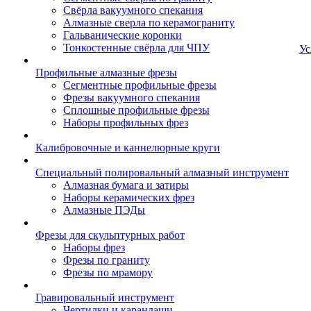
Свёрла вакуумного спекания
Алмазные сверла по керамограниту
Гальванические коронки
Тонкостенные свёрла для ЧПУ
Ус
Профильные алмазные фрезы
Сегментные профильные фрезы
Фрезы вакуумного спекания
Сплошные профильные фрезы
Наборы профильных фрез
Калибровочные и каннелюрные круги
Специальный полировальный алмазный инструмент
Алмазная бумага и затиры
Наборы керамических фрез
Алмазные ПЭДы
Фрезы для скульптурных работ
Наборы фрез
Фрезы по граниту
Фрезы по мрамору
Гравировальный инструмент
Чертилки и карандаши