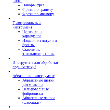
работ
Наборы фрез
Фрезы по граниту
Фрезы по мрамору
Гравировальный
инструмент
Чертилки и
карандаши
Изделия из латуни и
бронзы
Скарпели,
закольники, спицы
Инструмент для обработки
под "Антику"
Абразивный инструмент
Абразивные щетки
для мрамора
Шлифовальные
фибродиски
Абразивные чашки
(шарошки)