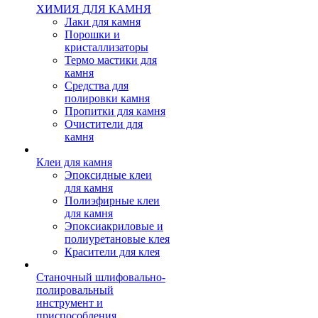
ХИМИЯ ДЛЯ КАМНЯ
Лаки для камня
Порошки и
кристаллизаторы
Термо мастики для
камня
Средства для
полировки камня
Пропитки для камня
Очистители для
камня
Клеи для камня
Эпоксидные клеи
для камня
Полиэфирные клеи
для камня
Эпоксиакриловые и
полиуретановые клея
Красители для клея
Станочный шлифовально-
полировальный
инструмент и
приспособления