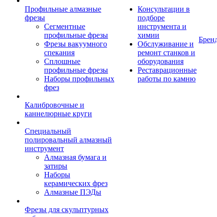
Профильные алмазные
Консультации в
фрезы
подборе
Сегментные
инструмента и
профильные фрезы
химии
Брен
Фрезы вакуумного
Обслуживание и
спекания
ремонт станков и
Сплошные
оборудования
профильные фрезы
Реставрационные
Наборы профильных
работы по камню
фрез
Калибровочные и
каннелюрные круги
Специальный
полировальный алмазный
инструмент
Алмазная бумага и
затиры
Наборы
керамических фрез
Алмазные ПЭДы
Фрезы для скульптурных