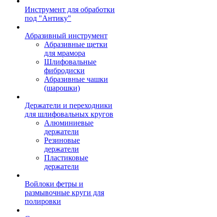
Инструмент для обработки
под "Антику"
Абразивный инструмент
Абразивные щетки
для мрамора
Шлифовальные
фибродиски
Абразивные чашки
(шарошки)
Держатели и переходники
для шлифовальных кругов
Алюминиевые
держатели
Резиновые
держатели
Пластиковые
держатели
Войлоки фетры и
размывочные круги для
полировки