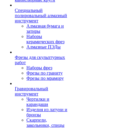
Специальный
полировальный алмазный
инструмент
Алмазная бумага и
затиры
Наборы
керамических фрез
Алмазные ПЭДы
Фрезы для скульптурных
работ
Наборы фрез
Фрезы по граниту
Фрезы по мрамору
Гравировальный
инструмент
Чертилки и
карандаши
Изделия из латуни и
бронзы
Скарпели,
закольники, спицы