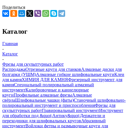
Поделиться
Каталог
Главная
-
Каталог
-
Фрезы для скульптурных работ
Распродажа
Отрезные круги для станков
Алмазные диски для
болгарки (УШМ)
Алмазные гибкие шлифовальные круги
Клеи
для камня
ХИМИЯ ДЛЯ КАМНЯ
Фрезерный инструмент для
камня
Специальный полировальный алмазный
инструмент
Калибровочные и каннелюрные
круги
Профильные алмазные фрезы
Алмазные
свёрла
Шлифовальные чашки (фаты)
Станочный шлифовально-
полировальный инструмент и приспособления
Фрезы для
скульптурных работ
Гравировальный инструмент
Инструмент
для обработки под &quot;Антику&quot;
Держатели и
переходники для шлифовальных кругов
Абразивный
инструмент
Войлоки фетры и размывочные круги для