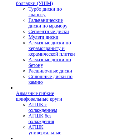
болгарки (УШМ)
Турбо диски по
граниту
Гальванические
диски по мрамору
Сегментные диски
Мульти диски
Алмазные диски по
керамограниту и
керамической плитки
Алмазные диски по
бетону
Расшивочные диски
Сплошные диски по
камню
Алмазные гибкие
шлифовальные круги
АГШК с
охлаждением
АГШК без
охлаждения
АГШК
универсальные