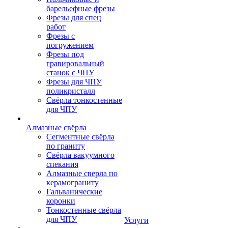
барельефные фрезы
Фрезы для спец
работ
Фрезы с
погружением
Фрезы под
гравировальный
станок с ЧПУ
Фрезы для ЧПУ
поликристалл
Свёрла тонкостенные
для ЧПУ
Алмазные свёрла
Сегментные свёрла
по граниту
Свёрла вакуумного
спекания
Алмазные сверла по
керамограниту
Гальванические
коронки
Тонкостенные свёрла
для ЧПУ
Услуги