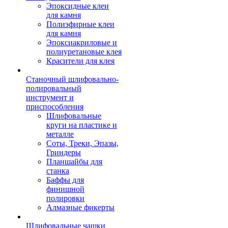
Эпоксидные клеи
для камня
Полиэфирные клеи
для камня
Эпоксиакриловые и
полиуретановые клея
Красители для клея
Станочный шлифовально-
полировальный
инструмент и
приспособления
Шлифовальные
круги на пластике и
металле
Соты, Треки, Эпазы,
Гриндеры
Планшайбы для
станка
Баффы для
финишной
полировки
Алмазные фикерты
Шлифовальные чашки