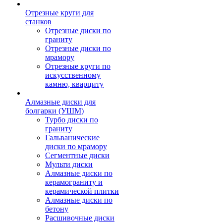
Отрезные круги для
станков
Отрезные диски по
граниту
Отрезные диски по
мрамору
Отрезные круги по
искусственному
камню, кварциту
Алмазные диски для
болгарки (УШМ)
Турбо диски по
граниту
Гальванические
диски по мрамору
Сегментные диски
Мульти диски
Алмазные диски по
керамограниту и
керамической плитки
Алмазные диски по
бетону
Расшивочные диски