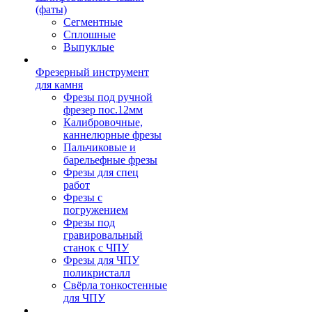
(фаты)
Сегментные
Сплошные
Выпуклые
Фрезерный инструмент
для камня
Фрезы под ручной
фрезер пос.12мм
Калибровочные,
каннелюрные фрезы
Пальчиковые и
барельефные фрезы
Фрезы для спец
работ
Фрезы с
погружением
Фрезы под
гравировальный
станок с ЧПУ
Фрезы для ЧПУ
поликристалл
Свёрла тонкостенные
для ЧПУ