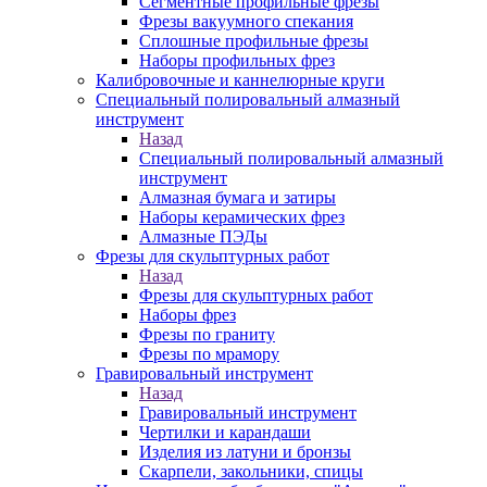
Сегментные профильные фрезы
Фрезы вакуумного спекания
Сплошные профильные фрезы
Наборы профильных фрез
Калибровочные и каннелюрные круги
Специальный полировальный алмазный
инструмент
Назад
Специальный полировальный алмазный
инструмент
Алмазная бумага и затиры
Наборы керамических фрез
Алмазные ПЭДы
Фрезы для скульптурных работ
Назад
Фрезы для скульптурных работ
Наборы фрез
Фрезы по граниту
Фрезы по мрамору
Гравировальный инструмент
Назад
Гравировальный инструмент
Чертилки и карандаши
Изделия из латуни и бронзы
Скарпели, закольники, спицы