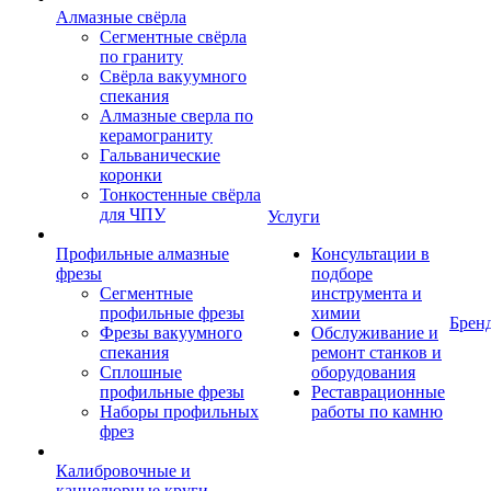
Алмазные свёрла
Сегментные свёрла
по граниту
Свёрла вакуумного
спекания
Алмазные сверла по
керамограниту
Гальванические
коронки
Тонкостенные свёрла
для ЧПУ
Услуги
Профильные алмазные
Консультации в
фрезы
подборе
Сегментные
инструмента и
профильные фрезы
химии
Брен
Фрезы вакуумного
Обслуживание и
спекания
ремонт станков и
Сплошные
оборудования
профильные фрезы
Реставрационные
Наборы профильных
работы по камню
фрез
Калибровочные и
каннелюрные круги