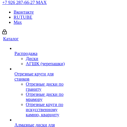
+7 926 287-66-27
МАХ
Вконтакте
RUTUBE
Max
Каталог
Распродажа
Диски
АГШК (черепашки)
Отрезные круги для
станков
Отрезные диски по
граниту
Отрезные диски по
мрамору
Отрезные круги по
искусственному
камню, кварциту
Алмазные диски для