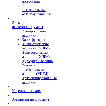
аксессуары
Станки
шлифовальные
колено-рычажные
Электро и
пневмоинструмент
Гравировальные
машинки
Кантофрезеры
Пневматические
машинки (УШМ)
Полировальные
машинки (УШМ)
Циркулярные пилы
Угловые
шлифовальные
машины (УШМ)
Прямошлифовальные
машинки
Изделия из камня
Алмазный инструмент