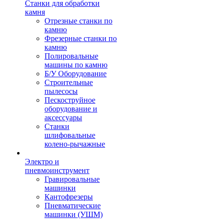
Станки для обработки
камня
Отрезные станки по
камню
Фрезерные станки по
камню
Полировальные
машины по камню
Б/У Оборудование
Строительные
пылесосы
Пескоструйное
оборудование и
аксессуары
Станки
шлифовальные
колено-рычажные
Электро и
пневмоинструмент
Гравировальные
машинки
Кантофрезеры
Пневматические
машинки (УШМ)