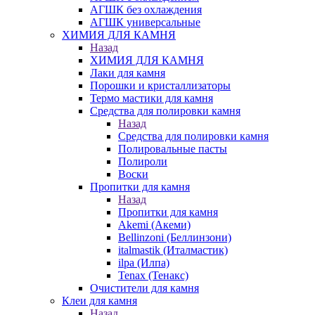
АГШК без охлаждения
АГШК универсальные
ХИМИЯ ДЛЯ КАМНЯ
Назад
ХИМИЯ ДЛЯ КАМНЯ
Лаки для камня
Порошки и кристаллизаторы
Термо мастики для камня
Средства для полировки камня
Назад
Средства для полировки камня
Полировальные пасты
Полироли
Воски
Пропитки для камня
Назад
Пропитки для камня
Akemi (Акеми)
Bellinzoni (Беллинзони)
italmastik (Италмастик)
ilpa (Илпа)
Tenax (Тенакс)
Очистители для камня
Клеи для камня
Назад