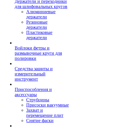
Держатели и переходники
для шлифовальных кругов
Алюминиевые
держатели
Резиновые
держатели
Пластиковые
держатели
Войлоки фетры и
размывочные круги для
полировки
Средства защиты и
измерительный
инструмент
Приспособления и
аксессуары
Струбцины
Присоски вакуумные
Захват и
перемещение плит
Снятие фаски