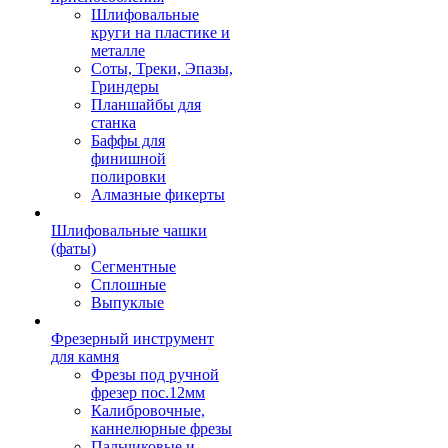
Шлифовальные
круги на пластике и
металле
Соты, Треки, Эпазы,
Гриндеры
Планшайбы для
станка
Баффы для
финишной
полировки
Алмазные фикерты
Шлифовальные чашки
(фаты)
Сегментные
Сплошные
Выпуклые
Фрезерный инструмент
для камня
Фрезы под ручной
фрезер пос.12мм
Калибровочные,
каннелюрные фрезы
Пальчиковые и