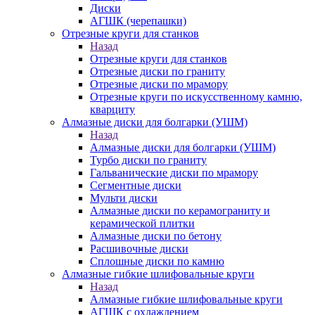
Диски
АГШК (черепашки)
Отрезные круги для станков
Назад
Отрезные круги для станков
Отрезные диски по граниту
Отрезные диски по мрамору
Отрезные круги по искусственному камню,
кварциту
Алмазные диски для болгарки (УШМ)
Назад
Алмазные диски для болгарки (УШМ)
Турбо диски по граниту
Гальванические диски по мрамору
Сегментные диски
Мульти диски
Алмазные диски по керамограниту и
керамической плитки
Алмазные диски по бетону
Расшивочные диски
Сплошные диски по камню
Алмазные гибкие шлифовальные круги
Назад
Алмазные гибкие шлифовальные круги
АГШК с охлаждением