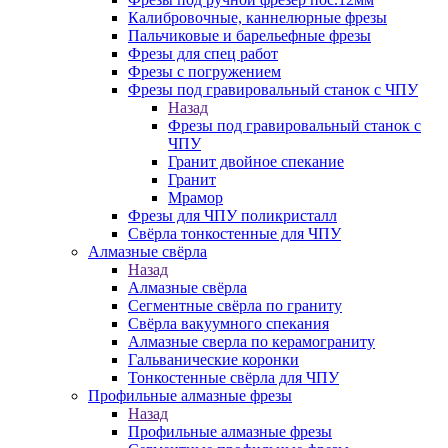
Калибровочные, каннелюрные фрезы
Пальчиковые и барельефные фрезы
Фрезы для спец работ
Фрезы с погружением
Фрезы под гравировальный станок с ЧПУ
Назад
Фрезы под гравировальный станок с
ЧПУ
Гранит двойное спекание
Гранит
Мрамор
Фрезы для ЧПУ поликристалл
Свёрла тонкостенные для ЧПУ
Алмазные свёрла
Назад
Алмазные свёрла
Сегментные свёрла по граниту
Свёрла вакуумного спекания
Алмазные сверла по керамограниту
Гальванические коронки
Тонкостенные свёрла для ЧПУ
Профильные алмазные фрезы
Назад
Профильные алмазные фрезы