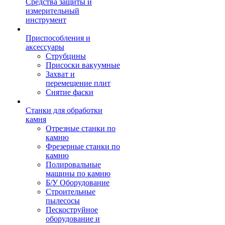
Средства защиты и
измерительный
инструмент
Приспособления и
аксессуары
Струбцины
Присоски вакуумные
Захват и
перемещение плит
Снятие фаски
Станки для обработки
камня
Отрезные станки по
камню
Фрезерные станки по
камню
Полировальные
машины по камню
Б/У Оборудование
Строительные
пылесосы
Пескоструйное
оборудование и