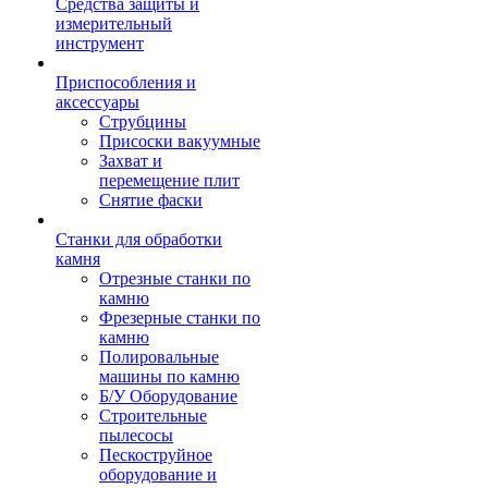
Средства защиты и
измерительный
инструмент
Приспособления и
аксессуары
Струбцины
Присоски вакуумные
Захват и
перемещение плит
Снятие фаски
Станки для обработки
камня
Отрезные станки по
камню
Фрезерные станки по
камню
Полировальные
машины по камню
Б/У Оборудование
Строительные
пылесосы
Пескоструйное
оборудование и