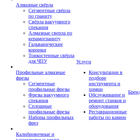
Алмазные свёрла
Сегментные свёрла
по граниту
Свёрла вакуумного
спекания
Алмазные сверла по
керамограниту
Гальванические
коронки
Тонкостенные свёрла
для ЧПУ
Услуги
Профильные алмазные
Консультации в
фрезы
подборе
Сегментные
инструмента и
профильные фрезы
химии
Брен
Фрезы вакуумного
Обслуживание и
спекания
ремонт станков и
Сплошные
оборудования
профильные фрезы
Реставрационные
Наборы профильных
работы по камню
фрез
Калибровочные и
каннелюрные круги