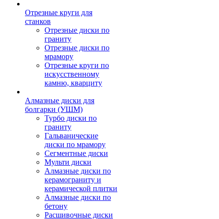
Отрезные круги для
станков
Отрезные диски по
граниту
Отрезные диски по
мрамору
Отрезные круги по
искусственному
камню, кварциту
Алмазные диски для
болгарки (УШМ)
Турбо диски по
граниту
Гальванические
диски по мрамору
Сегментные диски
Мульти диски
Алмазные диски по
керамограниту и
керамической плитки
Алмазные диски по
бетону
Расшивочные диски