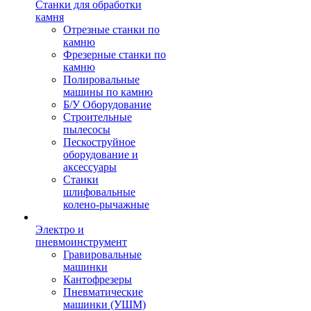
Станки для обработки
камня
Отрезные станки по
камню
Фрезерные станки по
камню
Полировальные
машины по камню
Б/У Оборудование
Строительные
пылесосы
Пескоструйное
оборудование и
аксессуары
Станки
шлифовальные
колено-рычажные
Электро и
пневмоинструмент
Гравировальные
машинки
Кантофрезеры
Пневматические
машинки (УШМ)