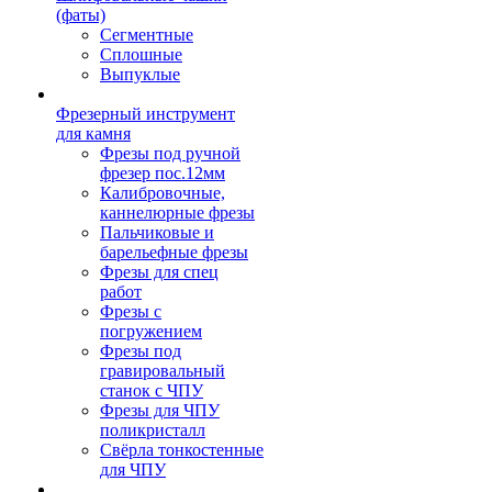
(фаты)
Сегментные
Сплошные
Выпуклые
Фрезерный инструмент
для камня
Фрезы под ручной
фрезер пос.12мм
Калибровочные,
каннелюрные фрезы
Пальчиковые и
барельефные фрезы
Фрезы для спец
работ
Фрезы с
погружением
Фрезы под
гравировальный
станок с ЧПУ
Фрезы для ЧПУ
поликристалл
Свёрла тонкостенные
для ЧПУ