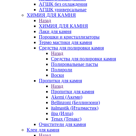
АГШК без охлаждения
АГШК универсальные
ХИМИЯ ДЛЯ КАМНЯ
Назад
ХИМИЯ ДЛЯ КАМНЯ
Лаки для камня
Порошки и кристаллизаторы
Термо мастики для камня
Средства для полировки камня
Назад
Средства для полировки камня
Полировальные пасты
Полироли
Воски
Пропитки для камня
Назад
Пропитки для камня
Akemi (Акеми)
Bellinzoni (Беллинзони)
italmastik (Италмастик)
ilpa (Илпа)
Tenax (Тенакс)
Очистители для камня
Клеи для камня
Назад