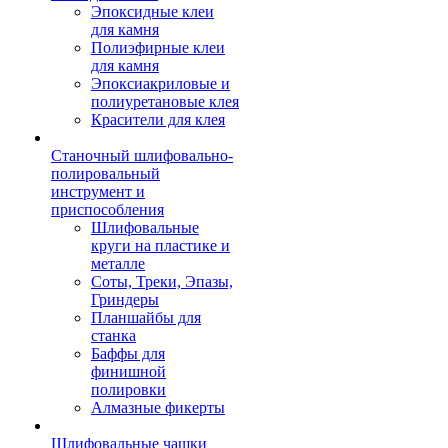
Эпоксидные клеи
для камня
Полиэфирные клеи
для камня
Эпоксиакриловые и
полиуретановые клея
Красители для клея
Станочный шлифовально-
полировальный
инструмент и
приспособления
Шлифовальные
круги на пластике и
металле
Соты, Треки, Эпазы,
Гриндеры
Планшайбы для
станка
Баффы для
финишной
полировки
Алмазные фикерты
Шлифовальные чашки