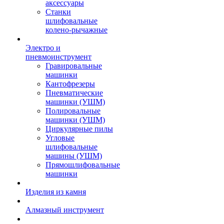
аксессуары
Станки
шлифовальные
колено-рычажные
Электро и
пневмоинструмент
Гравировальные
машинки
Кантофрезеры
Пневматические
машинки (УШМ)
Полировальные
машинки (УШМ)
Циркулярные пилы
Угловые
шлифовальные
машины (УШМ)
Прямошлифовальные
машинки
Изделия из камня
Алмазный инструмент