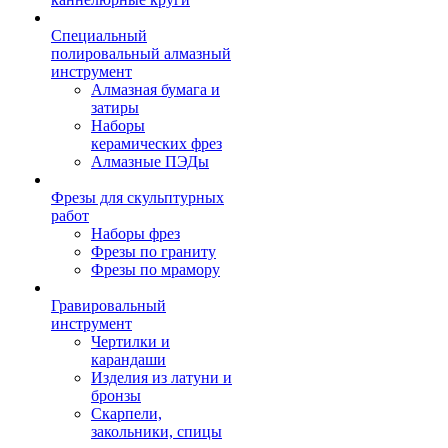
Специальный
полировальный алмазный
инструмент
Алмазная бумага и
затиры
Наборы
керамических фрез
Алмазные ПЭДы
Фрезы для скульптурных
работ
Наборы фрез
Фрезы по граниту
Фрезы по мрамору
Гравировальный
инструмент
Чертилки и
карандаши
Изделия из латуни и
бронзы
Скарпели,
закольники, спицы