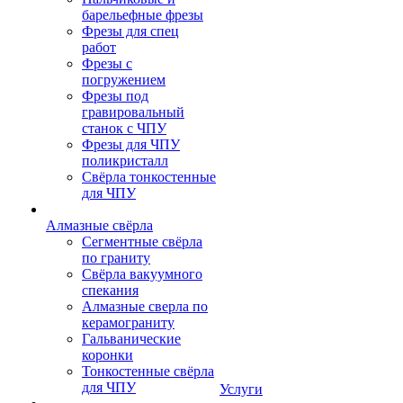
барельефные фрезы
Фрезы для спец
работ
Фрезы с
погружением
Фрезы под
гравировальный
станок с ЧПУ
Фрезы для ЧПУ
поликристалл
Свёрла тонкостенные
для ЧПУ
Алмазные свёрла
Сегментные свёрла
по граниту
Свёрла вакуумного
спекания
Алмазные сверла по
керамограниту
Гальванические
коронки
Тонкостенные свёрла
для ЧПУ
Услуги