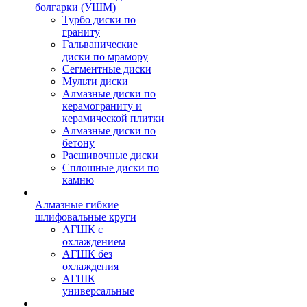
болгарки (УШМ)
Турбо диски по
граниту
Гальванические
диски по мрамору
Сегментные диски
Мульти диски
Алмазные диски по
керамограниту и
керамической плитки
Алмазные диски по
бетону
Расшивочные диски
Сплошные диски по
камню
Алмазные гибкие
шлифовальные круги
АГШК с
охлаждением
АГШК без
охлаждения
АГШК
универсальные