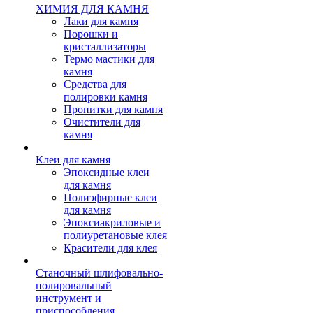
ХИМИЯ ДЛЯ КАМНЯ
Лаки для камня
Порошки и
кристаллизаторы
Термо мастики для
камня
Средства для
полировки камня
Пропитки для камня
Очистители для
камня
Клеи для камня
Эпоксидные клеи
для камня
Полиэфирные клеи
для камня
Эпоксиакриловые и
полиуретановые клея
Красители для клея
Станочный шлифовально-
полировальный
инструмент и
приспособления