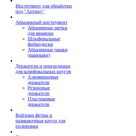
Инструмент для обработки
под "Антику"
Абразивный инструмент
Абразивные щетки
для мрамора
Шлифовальные
фибродиски
Абразивные чашки
(шарошки)
Держатели и переходники
для шлифовальных кругов
Алюминиевые
держатели
Резиновые
держатели
Пластиковые
держатели
Войлоки фетры и
размывочные круги для
полировки