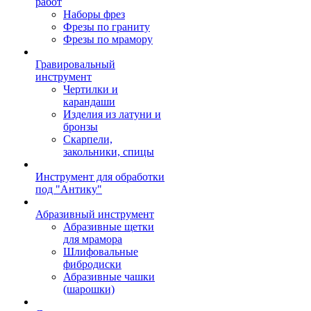
работ
Наборы фрез
Фрезы по граниту
Фрезы по мрамору
Гравировальный
инструмент
Чертилки и
карандаши
Изделия из латуни и
бронзы
Скарпели,
закольники, спицы
Инструмент для обработки
под "Антику"
Абразивный инструмент
Абразивные щетки
для мрамора
Шлифовальные
фибродиски
Абразивные чашки
(шарошки)