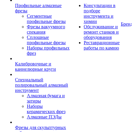
Профильные алмазные
Консультации в
фрезы
подборе
Сегментные
инструмента и
профильные фрезы
химии
Брен
Фрезы вакуумного
Обслуживание и
спекания
ремонт станков и
Сплошные
оборудования
профильные фрезы
Реставрационные
Наборы профильных
работы по камню
фрез
Калибровочные и
каннелюрные круги
Специальный
полировальный алмазный
инструмент
Алмазная бумага и
затиры
Наборы
керамических фрез
Алмазные ПЭДы
Фрезы для скульптурных