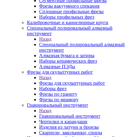
Сегментные профильные фрезы
Фрезы вакуумного спекания
Сплошные профильные фрезы
Наборы профильных фрез
Калибровочные и каннелюрные круги
Специальный полировальный алмазный
инструмент
Назад
Специальный полировальный алмазный
инструмент
Алмазная бумага и затиры
Наборы керамических фрез
Алмазные ПЭДы
Фрезы для скульптурных работ
Назад
Фрезы для скульптурных работ
Наборы фрез
Фрезы по граниту
Фрезы по мрамору
Гравировальный инструмент
Назад
Гравировальный инструмент
Чертилки и карандаши
Изделия из латуни и бронзы
Скарпели, закольники, спицы