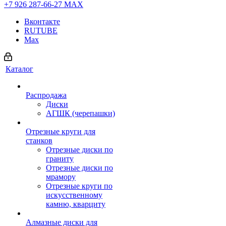
+7 926 287-66-27
МАХ
Вконтакте
RUTUBE
Max
Каталог
Распродажа
Диски
АГШК (черепашки)
Отрезные круги для
станков
Отрезные диски по
граниту
Отрезные диски по
мрамору
Отрезные круги по
искусственному
камню, кварциту
Алмазные диски для