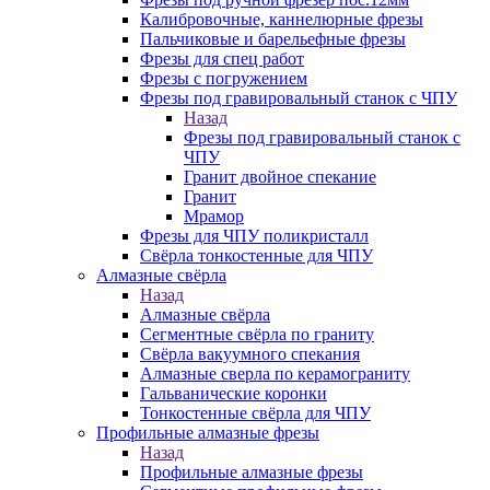
Калибровочные, каннелюрные фрезы
Пальчиковые и барельефные фрезы
Фрезы для спец работ
Фрезы с погружением
Фрезы под гравировальный станок с ЧПУ
Назад
Фрезы под гравировальный станок с
ЧПУ
Гранит двойное спекание
Гранит
Мрамор
Фрезы для ЧПУ поликристалл
Свёрла тонкостенные для ЧПУ
Алмазные свёрла
Назад
Алмазные свёрла
Сегментные свёрла по граниту
Свёрла вакуумного спекания
Алмазные сверла по керамограниту
Гальванические коронки
Тонкостенные свёрла для ЧПУ
Профильные алмазные фрезы
Назад
Профильные алмазные фрезы