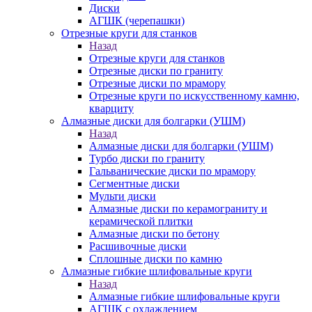
Диски
АГШК (черепашки)
Отрезные круги для станков
Назад
Отрезные круги для станков
Отрезные диски по граниту
Отрезные диски по мрамору
Отрезные круги по искусственному камню,
кварциту
Алмазные диски для болгарки (УШМ)
Назад
Алмазные диски для болгарки (УШМ)
Турбо диски по граниту
Гальванические диски по мрамору
Сегментные диски
Мульти диски
Алмазные диски по керамограниту и
керамической плитки
Алмазные диски по бетону
Расшивочные диски
Сплошные диски по камню
Алмазные гибкие шлифовальные круги
Назад
Алмазные гибкие шлифовальные круги
АГШК с охлаждением