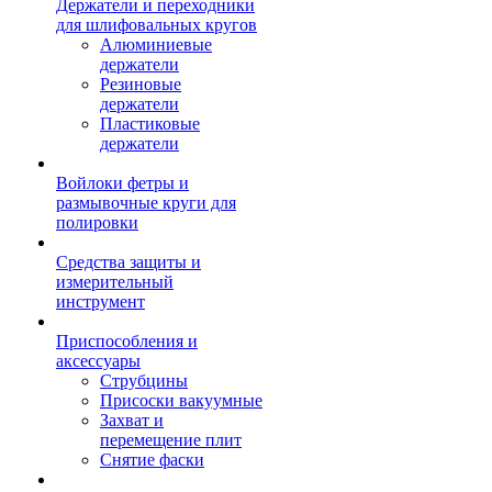
Держатели и переходники
для шлифовальных кругов
Алюминиевые
держатели
Резиновые
держатели
Пластиковые
держатели
Войлоки фетры и
размывочные круги для
полировки
Средства защиты и
измерительный
инструмент
Приспособления и
аксессуары
Струбцины
Присоски вакуумные
Захват и
перемещение плит
Снятие фаски