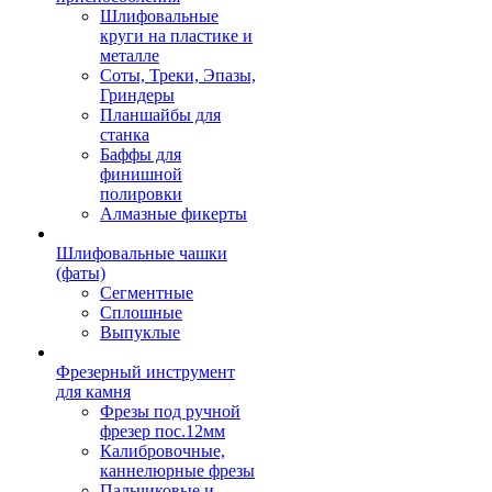
Шлифовальные
круги на пластике и
металле
Соты, Треки, Эпазы,
Гриндеры
Планшайбы для
станка
Баффы для
финишной
полировки
Алмазные фикерты
Шлифовальные чашки
(фаты)
Сегментные
Сплошные
Выпуклые
Фрезерный инструмент
для камня
Фрезы под ручной
фрезер пос.12мм
Калибровочные,
каннелюрные фрезы
Пальчиковые и