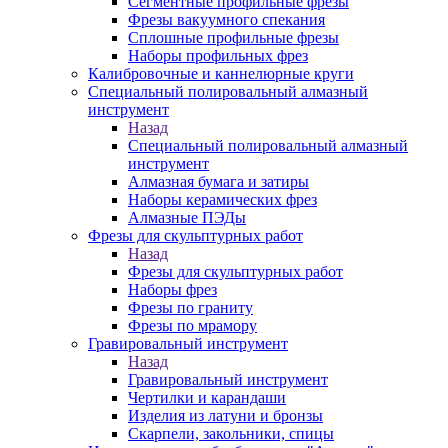
Сегментные профильные фрезы
Фрезы вакуумного спекания
Сплошные профильные фрезы
Наборы профильных фрез
Калибровочные и каннелюрные круги
Специальный полировальный алмазный
инструмент
Назад
Специальный полировальный алмазный
инструмент
Алмазная бумага и затиры
Наборы керамических фрез
Алмазные ПЭДы
Фрезы для скульптурных работ
Назад
Фрезы для скульптурных работ
Наборы фрез
Фрезы по граниту
Фрезы по мрамору
Гравировальный инструмент
Назад
Гравировальный инструмент
Чертилки и карандаши
Изделия из латуни и бронзы
Скарпели, закольники, спицы