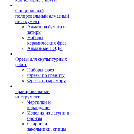
Специальный
полировальный алмазный
инструмент
Алмазная бумага и
затиры
Наборы
керамических фрез
Алмазные ПЭДы
Фрезы для скульптурных
работ
Наборы фрез
Фрезы по граниту
Фрезы по мрамору
Гравировальный
инструмент
Чертилки и
карандаши
Изделия из латуни и
бронзы
Скарпели,
закольники, спицы