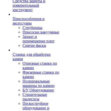
Средства защиты и
измерительный
инструмент
Приспособления и
аксессуары
Струбцины
Присоски вакуумные
Захват и
перемещение плит
Снятие фаски
Станки для обработки
камня
Отрезные станки по
камню
Фрезерные станки по
камню
Полировальные
машины по камню
Б/У Оборудование
Строительные
пылесосы
Пескоструйное
оборудование и