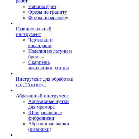
работ
Наборы фрез
Фрезы по граниту
Фрезы по мрамору
Гравировальный
инструмент
Чертилки и
карандаши
Изделия из латуни и
бронзы
Скарпели,
закольники, спицы
Инструмент для обработки
под "Антику"
Абразивный инструмент
Абразивные щетки
для мрамора
Шлифовальные
фибродиски
Абразивные чашки
(шарошки)