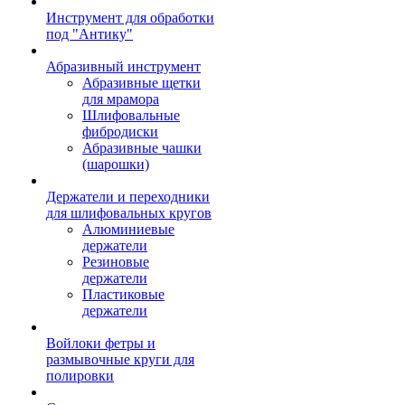
Инструмент для обработки
под "Антику"
Абразивный инструмент
Абразивные щетки
для мрамора
Шлифовальные
фибродиски
Абразивные чашки
(шарошки)
Держатели и переходники
для шлифовальных кругов
Алюминиевые
держатели
Резиновые
держатели
Пластиковые
держатели
Войлоки фетры и
размывочные круги для
полировки