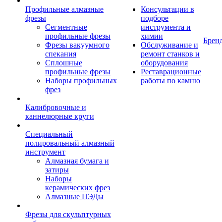
Профильные алмазные
Консультации в
фрезы
подборе
Сегментные
инструмента и
профильные фрезы
химии
Брен
Фрезы вакуумного
Обслуживание и
спекания
ремонт станков и
Сплошные
оборудования
профильные фрезы
Реставрационные
Наборы профильных
работы по камню
фрез
Калибровочные и
каннелюрные круги
Специальный
полировальный алмазный
инструмент
Алмазная бумага и
затиры
Наборы
керамических фрез
Алмазные ПЭДы
Фрезы для скульптурных