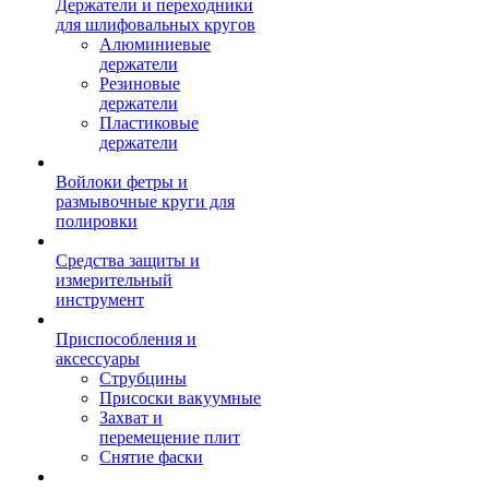
Держатели и переходники
для шлифовальных кругов
Алюминиевые
держатели
Резиновые
держатели
Пластиковые
держатели
Войлоки фетры и
размывочные круги для
полировки
Средства защиты и
измерительный
инструмент
Приспособления и
аксессуары
Струбцины
Присоски вакуумные
Захват и
перемещение плит
Снятие фаски