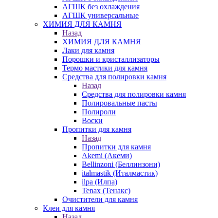
АГШК без охлаждения
АГШК универсальные
ХИМИЯ ДЛЯ КАМНЯ
Назад
ХИМИЯ ДЛЯ КАМНЯ
Лаки для камня
Порошки и кристаллизаторы
Термо мастики для камня
Средства для полировки камня
Назад
Средства для полировки камня
Полировальные пасты
Полироли
Воски
Пропитки для камня
Назад
Пропитки для камня
Akemi (Акеми)
Bellinzoni (Беллинзони)
italmastik (Италмастик)
ilpa (Илпа)
Tenax (Тенакс)
Очистители для камня
Клеи для камня
Назад