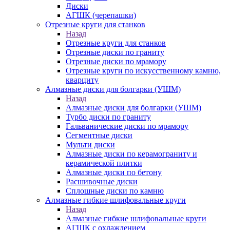
Диски
АГШК (черепашки)
Отрезные круги для станков
Назад
Отрезные круги для станков
Отрезные диски по граниту
Отрезные диски по мрамору
Отрезные круги по искусственному камню,
кварциту
Алмазные диски для болгарки (УШМ)
Назад
Алмазные диски для болгарки (УШМ)
Турбо диски по граниту
Гальванические диски по мрамору
Сегментные диски
Мульти диски
Алмазные диски по керамограниту и
керамической плитки
Алмазные диски по бетону
Расшивочные диски
Сплошные диски по камню
Алмазные гибкие шлифовальные круги
Назад
Алмазные гибкие шлифовальные круги
АГШК с охлаждением