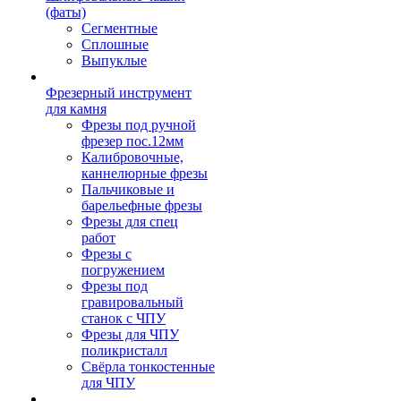
(фаты)
Сегментные
Сплошные
Выпуклые
Фрезерный инструмент
для камня
Фрезы под ручной
фрезер пос.12мм
Калибровочные,
каннелюрные фрезы
Пальчиковые и
барельефные фрезы
Фрезы для спец
работ
Фрезы с
погружением
Фрезы под
гравировальный
станок с ЧПУ
Фрезы для ЧПУ
поликристалл
Свёрла тонкостенные
для ЧПУ