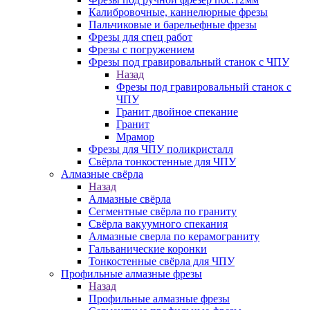
Калибровочные, каннелюрные фрезы
Пальчиковые и барельефные фрезы
Фрезы для спец работ
Фрезы с погружением
Фрезы под гравировальный станок с ЧПУ
Назад
Фрезы под гравировальный станок с
ЧПУ
Гранит двойное спекание
Гранит
Мрамор
Фрезы для ЧПУ поликристалл
Свёрла тонкостенные для ЧПУ
Алмазные свёрла
Назад
Алмазные свёрла
Сегментные свёрла по граниту
Свёрла вакуумного спекания
Алмазные сверла по керамограниту
Гальванические коронки
Тонкостенные свёрла для ЧПУ
Профильные алмазные фрезы
Назад
Профильные алмазные фрезы