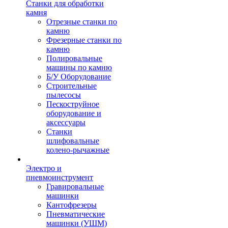
Станки для обработки
камня
Отрезные станки по
камню
Фрезерные станки по
камню
Полировальные
машины по камню
Б/У Оборудование
Строительные
пылесосы
Пескоструйное
оборудование и
аксессуары
Станки
шлифовальные
колено-рычажные
Электро и
пневмоинструмент
Гравировальные
машинки
Кантофрезеры
Пневматические
машинки (УШМ)