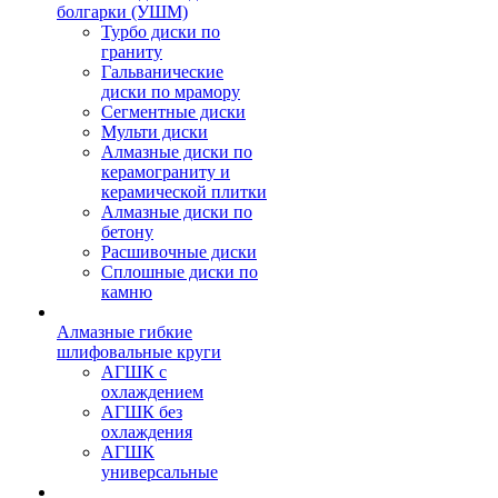
болгарки (УШМ)
Турбо диски по
граниту
Гальванические
диски по мрамору
Сегментные диски
Мульти диски
Алмазные диски по
керамограниту и
керамической плитки
Алмазные диски по
бетону
Расшивочные диски
Сплошные диски по
камню
Алмазные гибкие
шлифовальные круги
АГШК с
охлаждением
АГШК без
охлаждения
АГШК
универсальные