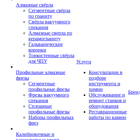
Алмазные свёрла
Сегментные свёрла
по граниту
Свёрла вакуумного
спекания
Алмазные сверла по
керамограниту
Гальванические
коронки
Тонкостенные свёрла
для ЧПУ
Услуги
Профильные алмазные
Консультации в
фрезы
подборе
Сегментные
инструмента и
профильные фрезы
химии
Брен
Фрезы вакуумного
Обслуживание и
спекания
ремонт станков и
Сплошные
оборудования
профильные фрезы
Реставрационные
Наборы профильных
работы по камню
фрез
Калибровочные и
каннелюрные круги