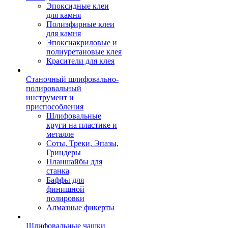
Эпоксидные клеи
для камня
Полиэфирные клеи
для камня
Эпоксиакриловые и
полиуретановые клея
Красители для клея
Станочный шлифовально-
полировальный
инструмент и
приспособления
Шлифовальные
круги на пластике и
металле
Соты, Треки, Эпазы,
Гриндеры
Планшайбы для
станка
Баффы для
финишной
полировки
Алмазные фикерты
Шлифовальные чашки