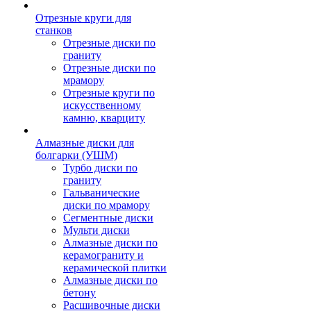
Отрезные круги для
станков
Отрезные диски по
граниту
Отрезные диски по
мрамору
Отрезные круги по
искусственному
камню, кварциту
Алмазные диски для
болгарки (УШМ)
Турбо диски по
граниту
Гальванические
диски по мрамору
Сегментные диски
Мульти диски
Алмазные диски по
керамограниту и
керамической плитки
Алмазные диски по
бетону
Расшивочные диски