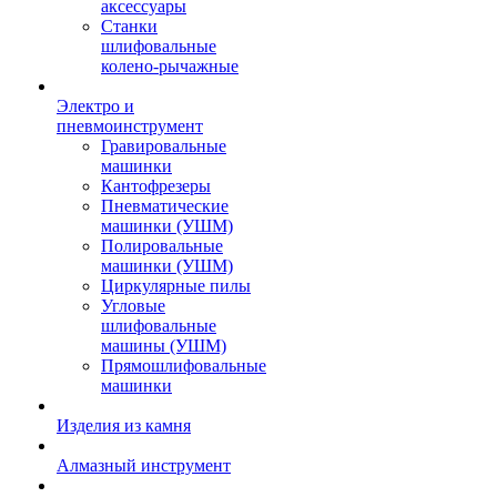
аксессуары
Станки
шлифовальные
колено-рычажные
Электро и
пневмоинструмент
Гравировальные
машинки
Кантофрезеры
Пневматические
машинки (УШМ)
Полировальные
машинки (УШМ)
Циркулярные пилы
Угловые
шлифовальные
машины (УШМ)
Прямошлифовальные
машинки
Изделия из камня
Алмазный инструмент