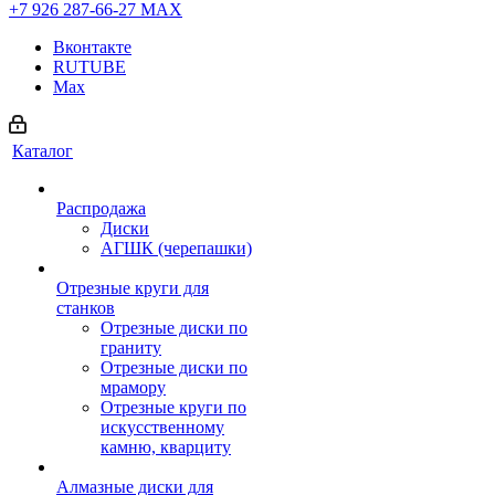
+7 926 287-66-27
МАХ
Вконтакте
RUTUBE
Max
Каталог
Распродажа
Диски
АГШК (черепашки)
Отрезные круги для
станков
Отрезные диски по
граниту
Отрезные диски по
мрамору
Отрезные круги по
искусственному
камню, кварциту
Алмазные диски для