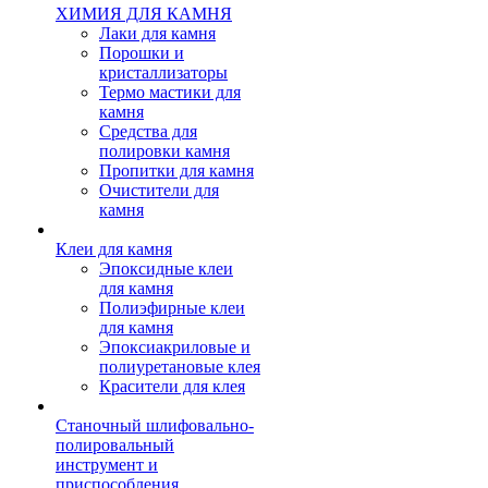
ХИМИЯ ДЛЯ КАМНЯ
Лаки для камня
Порошки и
кристаллизаторы
Термо мастики для
камня
Средства для
полировки камня
Пропитки для камня
Очистители для
камня
Клеи для камня
Эпоксидные клеи
для камня
Полиэфирные клеи
для камня
Эпоксиакриловые и
полиуретановые клея
Красители для клея
Станочный шлифовально-
полировальный
инструмент и
приспособления