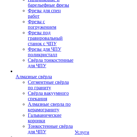
барельефные фрезы
Фрезы для спец
работ
Фрезы с
погружением
Фрезы под
гравировальный
станок с ЧПУ
Фрезы для ЧПУ
поликристалл
Свёрла тонкостенные
для ЧПУ
Алмазные свёрла
Сегментные свёрла
по граниту
Свёрла вакуумного
спекания
Алмазные сверла по
керамограниту
Гальванические
коронки
Тонкостенные свёрла
для ЧПУ
Услуги