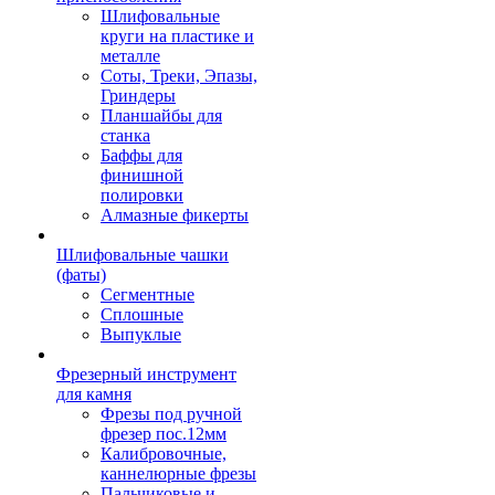
Шлифовальные
круги на пластике и
металле
Соты, Треки, Эпазы,
Гриндеры
Планшайбы для
станка
Баффы для
финишной
полировки
Алмазные фикерты
Шлифовальные чашки
(фаты)
Сегментные
Сплошные
Выпуклые
Фрезерный инструмент
для камня
Фрезы под ручной
фрезер пос.12мм
Калибровочные,
каннелюрные фрезы
Пальчиковые и