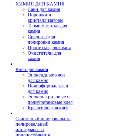
ХИМИЯ ДЛЯ КАМНЯ
Лаки для камня
Порошки и
кристаллизаторы
Термо мастики для
камня
Средства для
полировки камня
Пропитки для камня
Очистители для
камня
Клеи для камня
Эпоксидные клеи
для камня
Полиэфирные клеи
для камня
Эпоксиакриловые и
полиуретановые клея
Красители для клея
Станочный шлифовально-
полировальный
инструмент и
приспособления