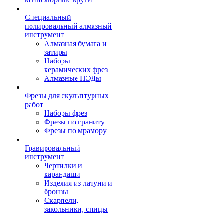
Специальный
полировальный алмазный
инструмент
Алмазная бумага и
затиры
Наборы
керамических фрез
Алмазные ПЭДы
Фрезы для скульптурных
работ
Наборы фрез
Фрезы по граниту
Фрезы по мрамору
Гравировальный
инструмент
Чертилки и
карандаши
Изделия из латуни и
бронзы
Скарпели,
закольники, спицы