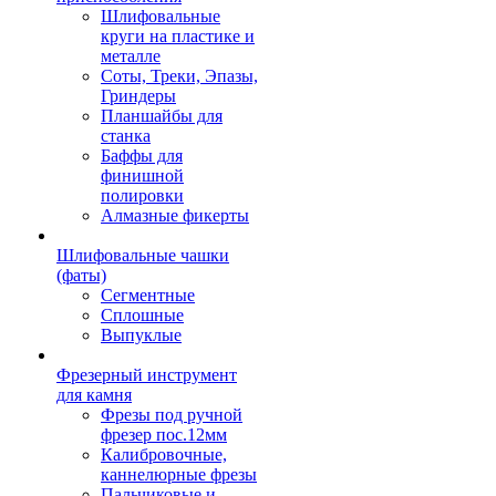
Шлифовальные
круги на пластике и
металле
Соты, Треки, Эпазы,
Гриндеры
Планшайбы для
станка
Баффы для
финишной
полировки
Алмазные фикерты
Шлифовальные чашки
(фаты)
Сегментные
Сплошные
Выпуклые
Фрезерный инструмент
для камня
Фрезы под ручной
фрезер пос.12мм
Калибровочные,
каннелюрные фрезы
Пальчиковые и