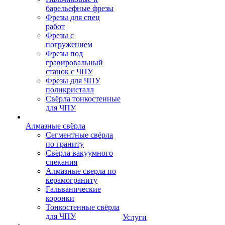
барельефные фрезы
Фрезы для спец
работ
Фрезы с
погружением
Фрезы под
гравировальный
станок с ЧПУ
Фрезы для ЧПУ
поликристалл
Свёрла тонкостенные
для ЧПУ
Алмазные свёрла
Сегментные свёрла
по граниту
Свёрла вакуумного
спекания
Алмазные сверла по
керамограниту
Гальванические
коронки
Тонкостенные свёрла
для ЧПУ
Услуги