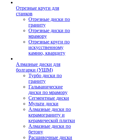
Отрезные круги для
станков
Отрезные диски по
граниту
Отрезные диски по
мрамору
Отрезные круги по
искусственному
камню, кварциту
Алмазные диски для
болгарки (УШМ)
Турбо диски по
граниту
Гальванические
диски по мрамору
Сегментные диски
Мульти диски
Алмазные диски по
керамограниту и
керамической плитки
Алмазные диски по
бетону
Расшивочные диски