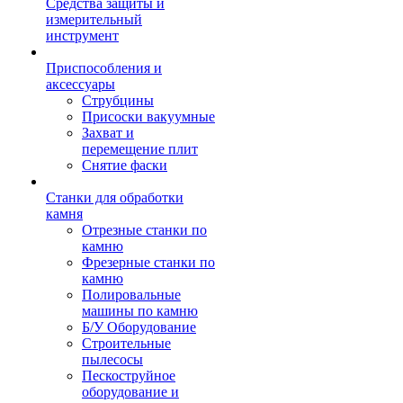
Средства защиты и
измерительный
инструмент
Приспособления и
аксессуары
Струбцины
Присоски вакуумные
Захват и
перемещение плит
Снятие фаски
Станки для обработки
камня
Отрезные станки по
камню
Фрезерные станки по
камню
Полировальные
машины по камню
Б/У Оборудование
Строительные
пылесосы
Пескоструйное
оборудование и