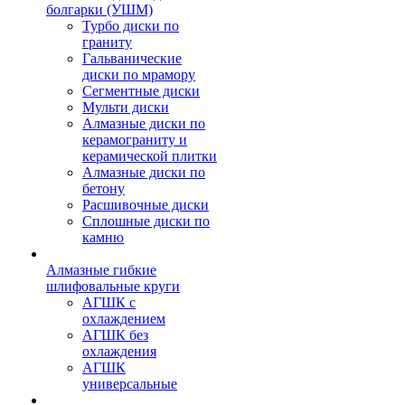
болгарки (УШМ)
Турбо диски по
граниту
Гальванические
диски по мрамору
Сегментные диски
Мульти диски
Алмазные диски по
керамограниту и
керамической плитки
Алмазные диски по
бетону
Расшивочные диски
Сплошные диски по
камню
Алмазные гибкие
шлифовальные круги
АГШК с
охлаждением
АГШК без
охлаждения
АГШК
универсальные