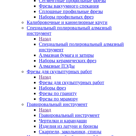
Сегментные профильные фрезы
Фрезы вакуумного спекания
Сплошные профильные фрезы
Наборы профильных фрез
Калибровочные и каннелюрные круги
Специальный полировальный алмазный
инструмент
Назад
Специальный полировальный алмазный
инструмент
Алмазная бумага и затиры
Наборы керамических фрез
Алмазные ПЭДы
Фрезы для скульптурных работ
Назад
Фрезы для скульптурных работ
Наборы фрез
Фрезы по граниту
Фрезы по мрамору
Гравировальный инструмент
Назад
Гравировальный инструмент
Чертилки и карандаши
Изделия из латуни и бронзы
Скарпели, закольники, спицы