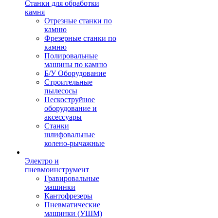
Станки для обработки
камня
Отрезные станки по
камню
Фрезерные станки по
камню
Полировальные
машины по камню
Б/У Оборудование
Строительные
пылесосы
Пескоструйное
оборудование и
аксессуары
Станки
шлифовальные
колено-рычажные
Электро и
пневмоинструмент
Гравировальные
машинки
Кантофрезеры
Пневматические
машинки (УШМ)