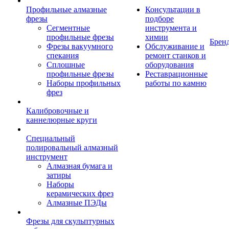
Профильные алмазные
Консультации в
фрезы
подборе
Сегментные
инструмента и
профильные фрезы
химии
Брен
Фрезы вакуумного
Обслуживание и
спекания
ремонт станков и
Сплошные
оборудования
профильные фрезы
Реставрационные
Наборы профильных
работы по камню
фрез
Калибровочные и
каннелюрные круги
Специальный
полировальный алмазный
инструмент
Алмазная бумага и
затиры
Наборы
керамических фрез
Алмазные ПЭДы
Фрезы для скульптурных