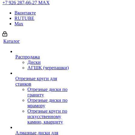
+7 926 287-66-27
МАХ
Вконтакте
RUTUBE
Max
Каталог
Распродажа
Диски
АГШК (черепашки)
Отрезные круги для
станков
Отрезные диски по
граниту
Отрезные диски по
мрамору
Отрезные круги по
искусственному
камню, кварциту
Алмазные диски для