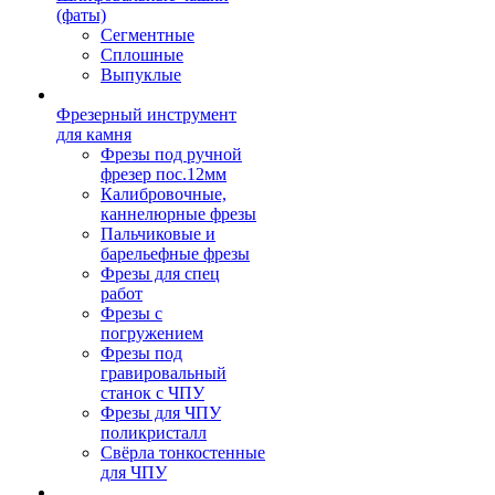
(фаты)
Сегментные
Сплошные
Выпуклые
Фрезерный инструмент
для камня
Фрезы под ручной
фрезер пос.12мм
Калибровочные,
каннелюрные фрезы
Пальчиковые и
барельефные фрезы
Фрезы для спец
работ
Фрезы с
погружением
Фрезы под
гравировальный
станок с ЧПУ
Фрезы для ЧПУ
поликристалл
Свёрла тонкостенные
для ЧПУ