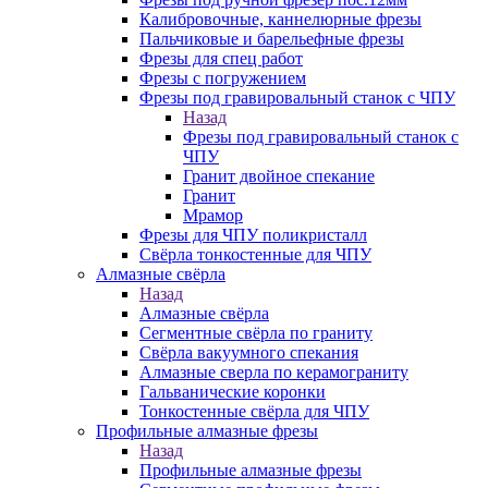
Калибровочные, каннелюрные фрезы
Пальчиковые и барельефные фрезы
Фрезы для спец работ
Фрезы с погружением
Фрезы под гравировальный станок с ЧПУ
Назад
Фрезы под гравировальный станок с
ЧПУ
Гранит двойное спекание
Гранит
Мрамор
Фрезы для ЧПУ поликристалл
Свёрла тонкостенные для ЧПУ
Алмазные свёрла
Назад
Алмазные свёрла
Сегментные свёрла по граниту
Свёрла вакуумного спекания
Алмазные сверла по керамограниту
Гальванические коронки
Тонкостенные свёрла для ЧПУ
Профильные алмазные фрезы
Назад
Профильные алмазные фрезы