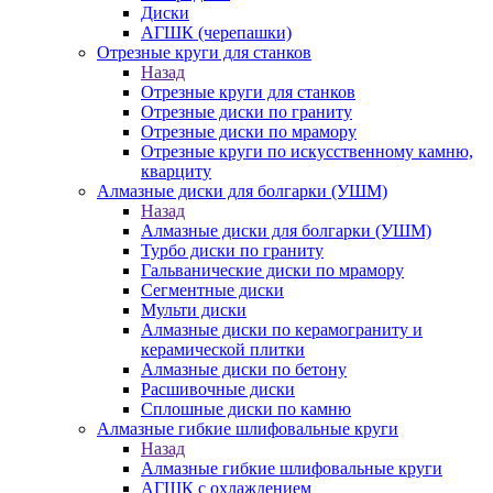
Диски
АГШК (черепашки)
Отрезные круги для станков
Назад
Отрезные круги для станков
Отрезные диски по граниту
Отрезные диски по мрамору
Отрезные круги по искусственному камню,
кварциту
Алмазные диски для болгарки (УШМ)
Назад
Алмазные диски для болгарки (УШМ)
Турбо диски по граниту
Гальванические диски по мрамору
Сегментные диски
Мульти диски
Алмазные диски по керамограниту и
керамической плитки
Алмазные диски по бетону
Расшивочные диски
Сплошные диски по камню
Алмазные гибкие шлифовальные круги
Назад
Алмазные гибкие шлифовальные круги
АГШК с охлаждением