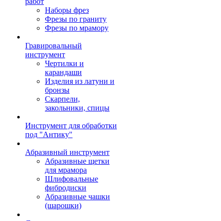
работ
Наборы фрез
Фрезы по граниту
Фрезы по мрамору
Гравировальный
инструмент
Чертилки и
карандаши
Изделия из латуни и
бронзы
Скарпели,
закольники, спицы
Инструмент для обработки
под "Антику"
Абразивный инструмент
Абразивные щетки
для мрамора
Шлифовальные
фибродиски
Абразивные чашки
(шарошки)