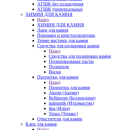
АГШК без охлаждения
АГШК универсальные
ХИМИЯ ДЛЯ КАМНЯ
Назад
ХИМИЯ ДЛЯ КАМНЯ
Лаки для камня
Порошки и кристаллизаторы
Термо мастики для камня
Средства для полировки камня
Назад
Средства для полировки камня
Полировальные пасты
Полироли
Воски
Пропитки для камня
Назад
Пропитки для камня
Akemi (Акеми)
Bellinzoni (Беллинзони)
italmastik (Италмастик)
ilpa (Илпа)
Tenax (Тенакс)
Очистители для камня
Клеи для камня
Назад