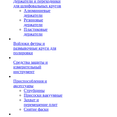
Держатели и переходники
для шлифовальных кругов
Алюминиевые
держатели
Резиновые
держатели
Пластиковые
держатели
Войлоки фетры и
размывочные круги для
полировки
Средства защиты и
измерительный
инструмент
Приспособления и
аксессуары
Струбцины
Присоски вакуумные
Захват и
перемещение плит
Снятие фаски