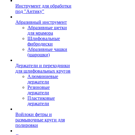
Инструмент для обработки
под "Антику"
Абразивный инструмент
Абразивные щетки
для мрамора
Шлифовальные
фибродиски
Абразивные чашки
(шарошки)
Держатели и переходники
для шлифовальных кругов
Алюминиевые
держатели
Резиновые
держатели
Пластиковые
держатели
Войлоки фетры и
размывочные круги для
полировки