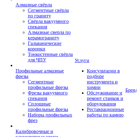
Алмазные свёрла
Сегментные свёрла
по граниту
Свёрла вакуумного
спекания
Алмазные сверла по
керамограниту
Гальванические
коронки
Тонкостенные свёрла
для ЧПУ
Услуги
Профильные алмазные
Консультации в
фрезы
подборе
Сегментные
инструмента и
профильные фрезы
химии
Брен
Фрезы вакуумного
Обслуживание и
спекания
ремонт станков и
Сплошные
оборудования
профильные фрезы
Реставрационные
Наборы профильных
работы по камню
фрез
Калибровочные и
каннелюрные круги