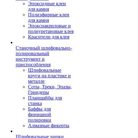
Эпоксидные клеи
для камня
Полиэфирные клеи
для камня
Эпоксиакриловые и
полиуретановые клея
Красители для клея
Станочный шлифовально-
полировальный
инструмент и
приспособления
Шлифовальные
круги на пластике и
металле
Соты, Треки, Эпазы,
Гриндеры
Планшайбы для
станка
Баффы для
финишной
полировки
Алмазные фикерты
Шлифовальные чашки