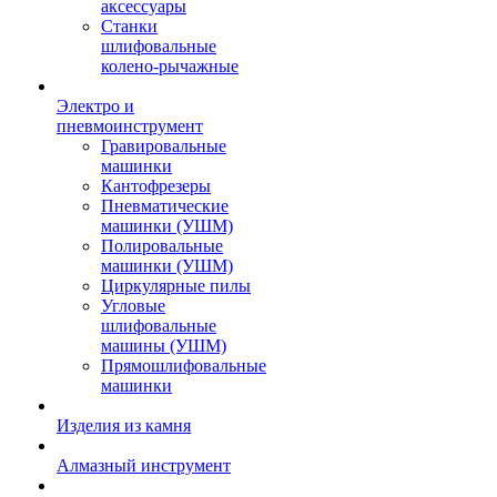
аксессуары
Станки
шлифовальные
колено-рычажные
Электро и
пневмоинструмент
Гравировальные
машинки
Кантофрезеры
Пневматические
машинки (УШМ)
Полировальные
машинки (УШМ)
Циркулярные пилы
Угловые
шлифовальные
машины (УШМ)
Прямошлифовальные
машинки
Изделия из камня
Алмазный инструмент