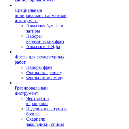
Специальный
полировальный алмазный
инструмент
Алмазная бумага и
затиры
Наборы
керамических фрез
Алмазные ПЭДы
Фрезы для скульптурных
работ
Наборы фрез
Фрезы по граниту
Фрезы по мрамору
Гравировальный
инструмент
Чертилки и
карандаши
Изделия из латуни и
бронзы
Скарпели,
закольники, спицы