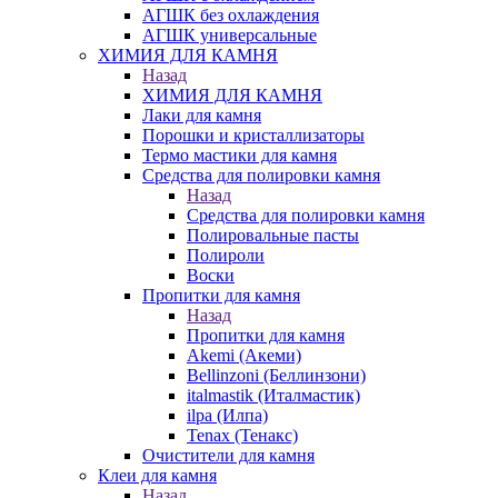
АГШК без охлаждения
АГШК универсальные
ХИМИЯ ДЛЯ КАМНЯ
Назад
ХИМИЯ ДЛЯ КАМНЯ
Лаки для камня
Порошки и кристаллизаторы
Термо мастики для камня
Средства для полировки камня
Назад
Средства для полировки камня
Полировальные пасты
Полироли
Воски
Пропитки для камня
Назад
Пропитки для камня
Akemi (Акеми)
Bellinzoni (Беллинзони)
italmastik (Италмастик)
ilpa (Илпа)
Tenax (Тенакс)
Очистители для камня
Клеи для камня
Назад