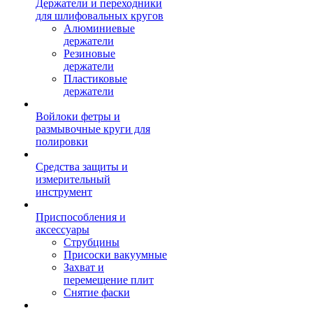
Держатели и переходники
для шлифовальных кругов
Алюминиевые
держатели
Резиновые
держатели
Пластиковые
держатели
Войлоки фетры и
размывочные круги для
полировки
Средства защиты и
измерительный
инструмент
Приспособления и
аксессуары
Струбцины
Присоски вакуумные
Захват и
перемещение плит
Снятие фаски