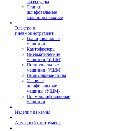
аксессуары
Станки
шлифовальные
колено-рычажные
Электро и
пневмоинструмент
Гравировальные
машинки
Кантофрезеры
Пневматические
машинки (УШМ)
Полировальные
машинки (УШМ)
Циркулярные пилы
Угловые
шлифовальные
машины (УШМ)
Прямошлифовальные
машинки
Изделия из камня
Алмазный инструмент