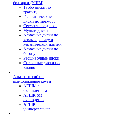
болгарки (УШМ)
Турбо диски по
граниту
Гальванические
диски по мрамору
Сегментные диски
Мульти диски
Алмазные диски по
керамограниту и
керамической плитки
Алмазные диски по
бетону
Расшивочные диски
Сплошные диски по
камню
Алмазные гибкие
шлифовальные круги
АГШК с
охлаждением
АГШК без
охлаждения
АГШК
универсальные