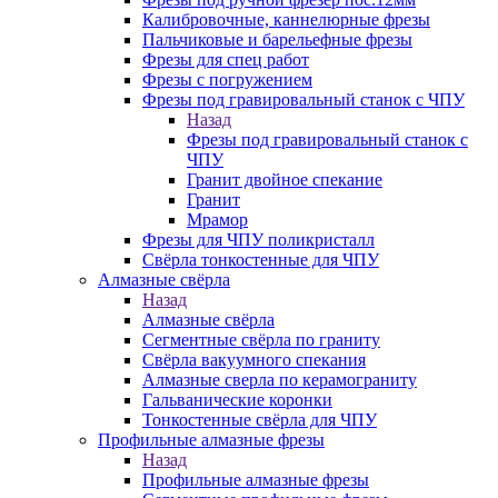
Калибровочные, каннелюрные фрезы
Пальчиковые и барельефные фрезы
Фрезы для спец работ
Фрезы с погружением
Фрезы под гравировальный станок с ЧПУ
Назад
Фрезы под гравировальный станок с
ЧПУ
Гранит двойное спекание
Гранит
Мрамор
Фрезы для ЧПУ поликристалл
Свёрла тонкостенные для ЧПУ
Алмазные свёрла
Назад
Алмазные свёрла
Сегментные свёрла по граниту
Свёрла вакуумного спекания
Алмазные сверла по керамограниту
Гальванические коронки
Тонкостенные свёрла для ЧПУ
Профильные алмазные фрезы
Назад
Профильные алмазные фрезы