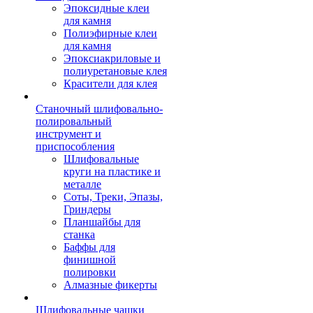
Эпоксидные клеи
для камня
Полиэфирные клеи
для камня
Эпоксиакриловые и
полиуретановые клея
Красители для клея
Станочный шлифовально-
полировальный
инструмент и
приспособления
Шлифовальные
круги на пластике и
металле
Соты, Треки, Эпазы,
Гриндеры
Планшайбы для
станка
Баффы для
финишной
полировки
Алмазные фикерты
Шлифовальные чашки