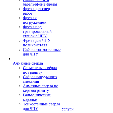
барельефные фрезы
Фрезы для спец
работ
Фрезы с
погружением
Фрезы под
гравировальный
станок с ЧПУ
Фрезы для ЧПУ
поликристалл
Свёрла тонкостенные
для ЧПУ
Алмазные свёрла
Сегментные свёрла
по граниту
Свёрла вакуумного
спекания
Алмазные сверла по
керамограниту
Гальванические
коронки
Тонкостенные свёрла
для ЧПУ
Услуги