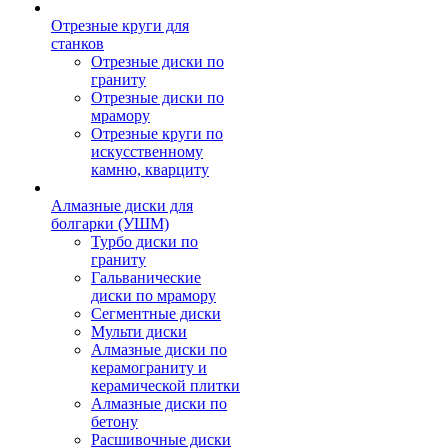
Отрезные круги для
станков
Отрезные диски по
граниту
Отрезные диски по
мрамору
Отрезные круги по
искусственному
камню, кварциту
Алмазные диски для
болгарки (УШМ)
Турбо диски по
граниту
Гальванические
диски по мрамору
Сегментные диски
Мульти диски
Алмазные диски по
керамограниту и
керамической плитки
Алмазные диски по
бетону
Расшивочные диски