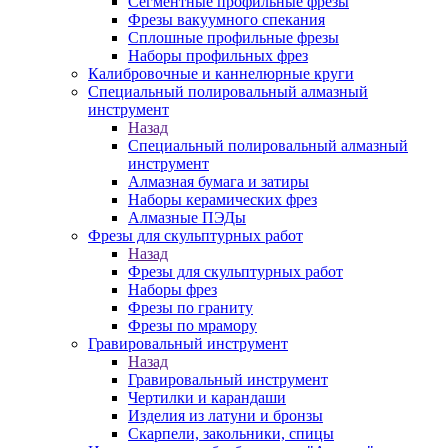
Сегментные профильные фрезы
Фрезы вакуумного спекания
Сплошные профильные фрезы
Наборы профильных фрез
Калибровочные и каннелюрные круги
Специальный полировальный алмазный
инструмент
Назад
Специальный полировальный алмазный
инструмент
Алмазная бумага и затиры
Наборы керамических фрез
Алмазные ПЭДы
Фрезы для скульптурных работ
Назад
Фрезы для скульптурных работ
Наборы фрез
Фрезы по граниту
Фрезы по мрамору
Гравировальный инструмент
Назад
Гравировальный инструмент
Чертилки и карандаши
Изделия из латуни и бронзы
Скарпели, закольники, спицы