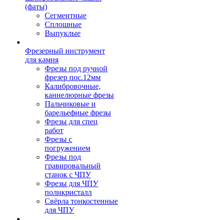
(фаты)
Сегментные
Сплошные
Выпуклые
Фрезерный инструмент
для камня
Фрезы под ручной
фрезер пос.12мм
Калибровочные,
каннелюрные фрезы
Пальчиковые и
барельефные фрезы
Фрезы для спец
работ
Фрезы с
погружением
Фрезы под
гравировальный
станок с ЧПУ
Фрезы для ЧПУ
поликристалл
Свёрла тонкостенные
для ЧПУ