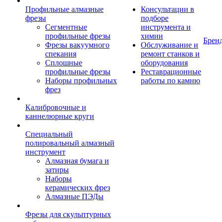
Профильные алмазные
Консультации в
фрезы
подборе
Сегментные
инструмента и
профильные фрезы
химии
Брен
Фрезы вакуумного
Обслуживание и
спекания
ремонт станков и
Сплошные
оборудования
профильные фрезы
Реставрационные
Наборы профильных
работы по камню
фрез
Калибровочные и
каннелюрные круги
Специальный
полировальный алмазный
инструмент
Алмазная бумага и
затиры
Наборы
керамических фрез
Алмазные ПЭДы
Фрезы для скульптурных