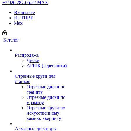
+7 926 287-66-27
МАХ
Вконтакте
RUTUBE
Max
Каталог
Распродажа
Диски
АГШК (черепашки)
Отрезные круги для
станков
Отрезные диски по
граниту
Отрезные диски по
мрамору
Отрезные круги по
искусственному
камню, кварциту
Алмазные диски для