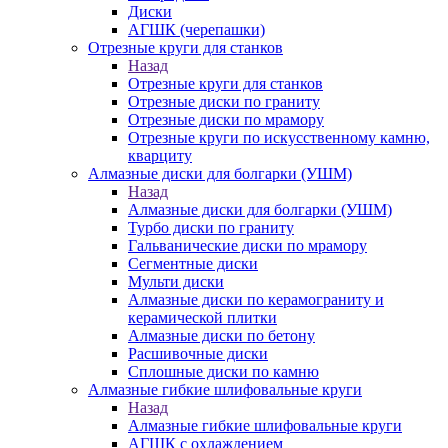
Диски
АГШК (черепашки)
Отрезные круги для станков
Назад
Отрезные круги для станков
Отрезные диски по граниту
Отрезные диски по мрамору
Отрезные круги по искусственному камню,
кварциту
Алмазные диски для болгарки (УШМ)
Назад
Алмазные диски для болгарки (УШМ)
Турбо диски по граниту
Гальванические диски по мрамору
Сегментные диски
Мульти диски
Алмазные диски по керамограниту и
керамической плитки
Алмазные диски по бетону
Расшивочные диски
Сплошные диски по камню
Алмазные гибкие шлифовальные круги
Назад
Алмазные гибкие шлифовальные круги
АГШК с охлаждением