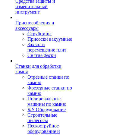
Средства защиты и
измерительный
инструмент
Приспособления и
аксессуары
Струбцины
Присоски вакуумные
Захват и
перемещение плит
Снятие фаски
Станки для обработки
камня
Отрезные станки по
камню
Фрезерные станки по
камню
Полировальные
машины по камню
Б/У Оборудование
Строительные
пылесосы
Пескоструйное
оборудование и