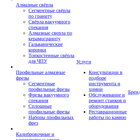
Алмазные свёрла
Сегментные свёрла
по граниту
Свёрла вакуумного
спекания
Алмазные сверла по
керамограниту
Гальванические
коронки
Тонкостенные свёрла
для ЧПУ
Услуги
Профильные алмазные
Консультации в
фрезы
подборе
Сегментные
инструмента и
профильные фрезы
химии
Брен
Фрезы вакуумного
Обслуживание и
спекания
ремонт станков и
Сплошные
оборудования
профильные фрезы
Реставрационные
Наборы профильных
работы по камню
фрез
Калибровочные и
каннелюрные круги