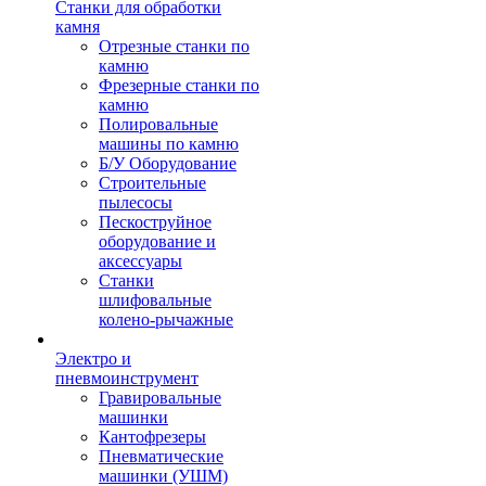
Станки для обработки
камня
Отрезные станки по
камню
Фрезерные станки по
камню
Полировальные
машины по камню
Б/У Оборудование
Строительные
пылесосы
Пескоструйное
оборудование и
аксессуары
Станки
шлифовальные
колено-рычажные
Электро и
пневмоинструмент
Гравировальные
машинки
Кантофрезеры
Пневматические
машинки (УШМ)