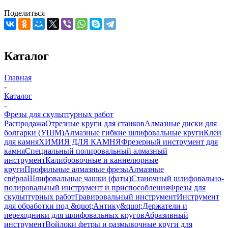
Поделиться
Каталог
Главная
-
Каталог
-
Фрезы для скульптурных работ
Распродажа
Отрезные круги для станков
Алмазные диски для
болгарки (УШМ)
Алмазные гибкие шлифовальные круги
Клеи
для камня
ХИМИЯ ДЛЯ КАМНЯ
Фрезерный инструмент для
камня
Специальный полировальный алмазный
инструмент
Калибровочные и каннелюрные
круги
Профильные алмазные фрезы
Алмазные
свёрла
Шлифовальные чашки (фаты)
Станочный шлифовально-
полировальный инструмент и приспособления
Фрезы для
скульптурных работ
Гравировальный инструмент
Инструмент
для обработки под &quot;Антику&quot;
Держатели и
переходники для шлифовальных кругов
Абразивный
инструмент
Войлоки фетры и размывочные круги для