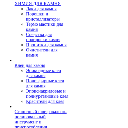
ХИМИЯ ДЛЯ КАМНЯ
Лаки для камня
Порошки и
кристаллизаторы
Термо мастики для
камня
Средства для
полировки камня
Пропитки для камня
Очистители для
камня
Клеи для камня
Эпоксидные клеи
для камня
Полиэфирные клеи
для камня
Эпоксиакриловые и
полиуретановые клея
Красители для клея
Станочный шлифовально-
полировальный
инструмент и
приспособления