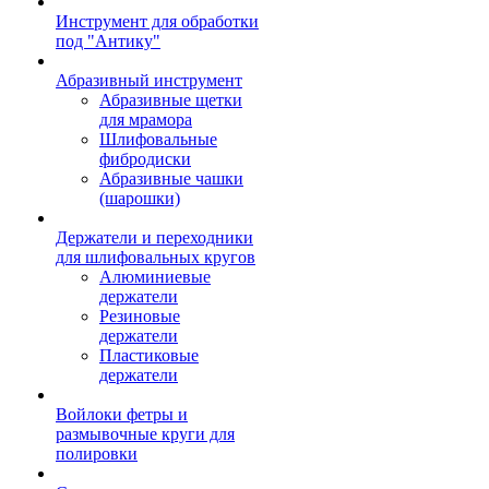
Инструмент для обработки
под "Антику"
Абразивный инструмент
Абразивные щетки
для мрамора
Шлифовальные
фибродиски
Абразивные чашки
(шарошки)
Держатели и переходники
для шлифовальных кругов
Алюминиевые
держатели
Резиновые
держатели
Пластиковые
держатели
Войлоки фетры и
размывочные круги для
полировки