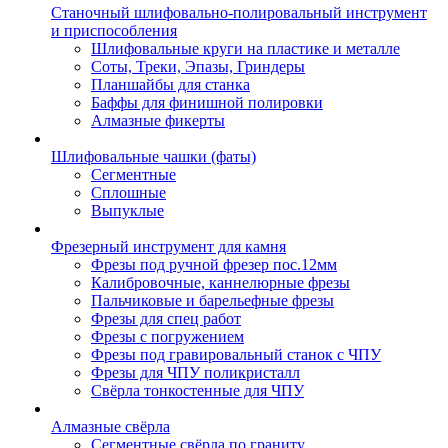
Станочный шлифовально-полировальный инструмент
и приспособления
Шлифовальные круги на пластике и металле
Соты, Треки, Эпазы, Гриндеры
Планшайбы для станка
Баффы для финишной полировки
Алмазные фикерты
Шлифовальные чашки (фаты)
Сегментные
Сплошные
Выпуклые
Фрезерный инструмент для камня
Фрезы под ручной фрезер пос.12мм
Калибровочные, каннелюрные фрезы
Пальчиковые и барельефные фрезы
Фрезы для спец работ
Фрезы с погружением
Фрезы под гравировальный станок с ЧПУ
Фрезы для ЧПУ поликристалл
Свёрла тонкостенные для ЧПУ
Алмазные свёрла
Сегментные свёрла по граниту