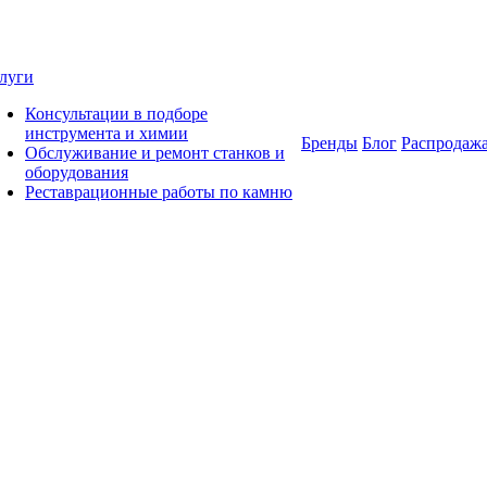
луги
Консультации в подборе
инструмента и химии
Бренды
Блог
Распродаж
Обслуживание и ремонт станков и
оборудования
Реставрационные работы по камню