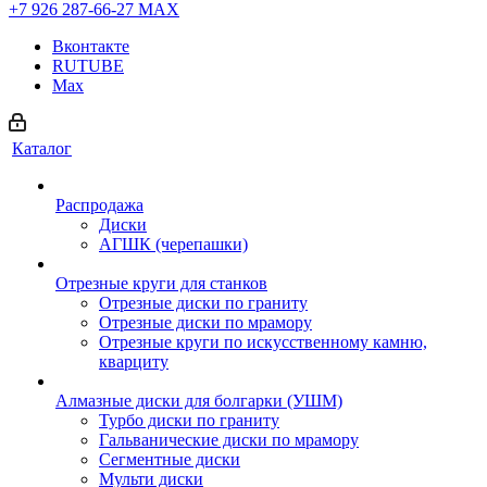
+7 926 287-66-27
МАХ
Вконтакте
RUTUBE
Max
Каталог
Распродажа
Диски
АГШК (черепашки)
Отрезные круги для станков
Отрезные диски по граниту
Отрезные диски по мрамору
Отрезные круги по искусственному камню,
кварциту
Алмазные диски для болгарки (УШМ)
Турбо диски по граниту
Гальванические диски по мрамору
Сегментные диски
Мульти диски