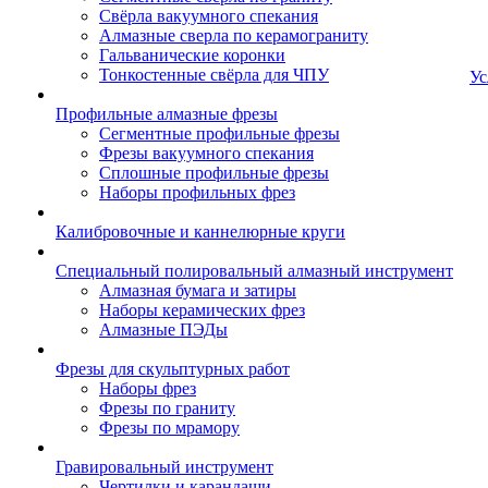
Свёрла вакуумного спекания
Алмазные сверла по керамограниту
Гальванические коронки
Тонкостенные свёрла для ЧПУ
Ус
Профильные алмазные фрезы
Сегментные профильные фрезы
Фрезы вакуумного спекания
Сплошные профильные фрезы
Наборы профильных фрез
Калибровочные и каннелюрные круги
Специальный полировальный алмазный инструмент
Алмазная бумага и затиры
Наборы керамических фрез
Алмазные ПЭДы
Фрезы для скульптурных работ
Наборы фрез
Фрезы по граниту
Фрезы по мрамору
Гравировальный инструмент
Чертилки и карандаши