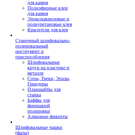
для камня
Полиэфирные клеи
для камня
Эпоксиакриловые и
полиуретановые клея
Красители для клея
Станочный шлифовально-
полировальный
инструмент и
приспособления
Шлифовальные
круги на пластике и
металле
Соты, Треки, Эпазы,
Гриндеры
Планшайбы для
станка
Баффы для
финишной
полировки
Алмазные фикерты
Шлифовальные чашки
(фаты)