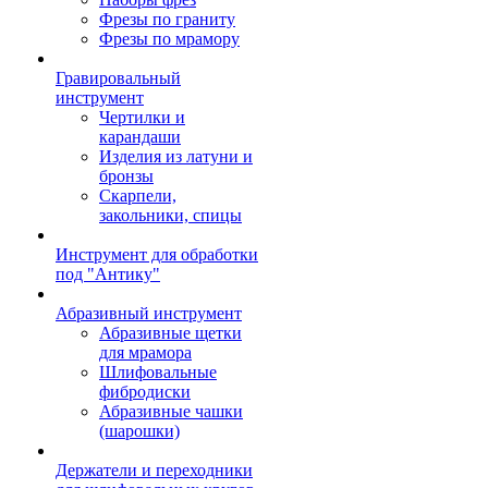
Фрезы по граниту
Фрезы по мрамору
Гравировальный
инструмент
Чертилки и
карандаши
Изделия из латуни и
бронзы
Скарпели,
закольники, спицы
Инструмент для обработки
под "Антику"
Абразивный инструмент
Абразивные щетки
для мрамора
Шлифовальные
фибродиски
Абразивные чашки
(шарошки)
Держатели и переходники