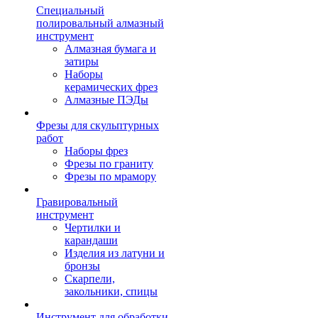
Специальный
полировальный алмазный
инструмент
Алмазная бумага и
затиры
Наборы
керамических фрез
Алмазные ПЭДы
Фрезы для скульптурных
работ
Наборы фрез
Фрезы по граниту
Фрезы по мрамору
Гравировальный
инструмент
Чертилки и
карандаши
Изделия из латуни и
бронзы
Скарпели,
закольники, спицы
Инструмент для обработки