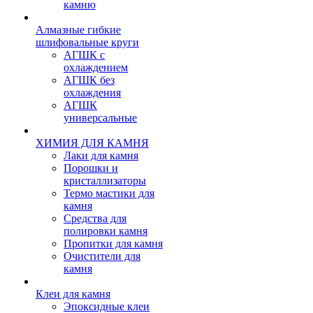
камню
Алмазные гибкие
шлифовальные круги
АГШК с
охлаждением
АГШК без
охлаждения
АГШК
универсальные
ХИМИЯ ДЛЯ КАМНЯ
Лаки для камня
Порошки и
кристаллизаторы
Термо мастики для
камня
Средства для
полировки камня
Пропитки для камня
Очистители для
камня
Клеи для камня
Эпоксидные клеи