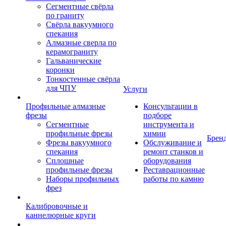
Сегментные свёрла
по граниту
Свёрла вакуумного
спекания
Алмазные сверла по
керамограниту
Гальванические
коронки
Тонкостенные свёрла
для ЧПУ
Услуги
Профильные алмазные
Консультации в
фрезы
подборе
Сегментные
инструмента и
профильные фрезы
химии
Брен
Фрезы вакуумного
Обслуживание и
спекания
ремонт станков и
Сплошные
оборудования
профильные фрезы
Реставрационные
Наборы профильных
работы по камню
фрез
Калибровочные и
каннелюрные круги