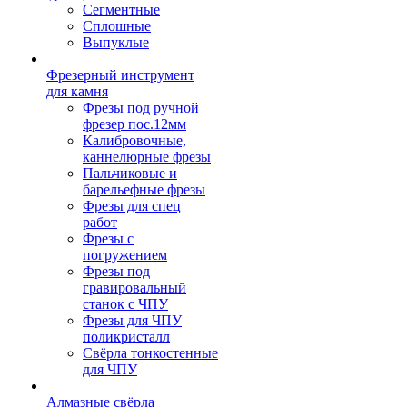
Сегментные
Сплошные
Выпуклые
Фрезерный инструмент
для камня
Фрезы под ручной
фрезер пос.12мм
Калибровочные,
каннелюрные фрезы
Пальчиковые и
барельефные фрезы
Фрезы для спец
работ
Фрезы с
погружением
Фрезы под
гравировальный
станок с ЧПУ
Фрезы для ЧПУ
поликристалл
Свёрла тонкостенные
для ЧПУ
Алмазные свёрла