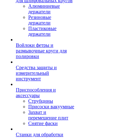
для шлифовальных кругов
Алюминиевые
держатели
Резиновые
держатели
Пластиковые
держатели
Войлоки фетры и
размывочные круги для
полировки
Средства защиты и
измерительный
инструмент
Приспособления и
аксессуары
Струбцины
Присоски вакуумные
Захват и
перемещение плит
Снятие фаски
Станки для обработки