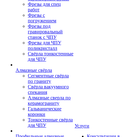
Фрезы для спец
работ
Фрезы с
погружением
Фрезы под
гравировальный
станок с ЧПУ
Фрезы для ЧПУ
поликристалл
Свёрла тонкостенные
для ЧПУ
Алмазные свёрла
Сегментные свёрла
по граниту
Свёрла вакуумного
спекания
Алмазные сверла по
керамограниту
Гальванические
коронки
Тонкостенные свёрла
для ЧПУ
Услуги
Профильные алмазные
Консультации в