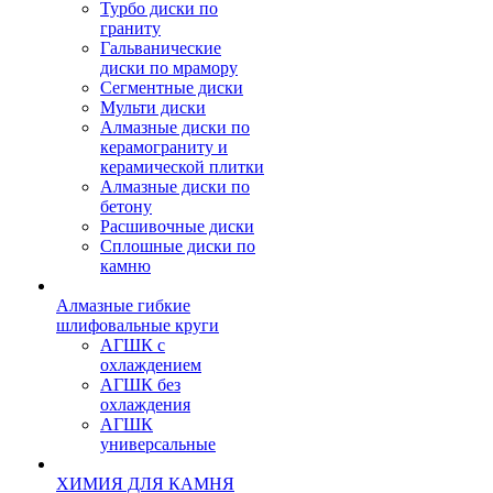
Турбо диски по
граниту
Гальванические
диски по мрамору
Сегментные диски
Мульти диски
Алмазные диски по
керамограниту и
керамической плитки
Алмазные диски по
бетону
Расшивочные диски
Сплошные диски по
камню
Алмазные гибкие
шлифовальные круги
АГШК с
охлаждением
АГШК без
охлаждения
АГШК
универсальные
ХИМИЯ ДЛЯ КАМНЯ