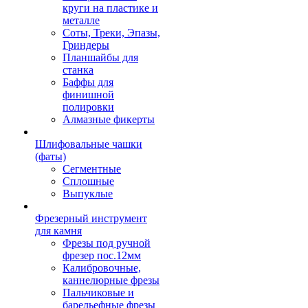
круги на пластике и
металле
Соты, Треки, Эпазы,
Гриндеры
Планшайбы для
станка
Баффы для
финишной
полировки
Алмазные фикерты
Шлифовальные чашки
(фаты)
Сегментные
Сплошные
Выпуклые
Фрезерный инструмент
для камня
Фрезы под ручной
фрезер пос.12мм
Калибровочные,
каннелюрные фрезы
Пальчиковые и
барельефные фрезы