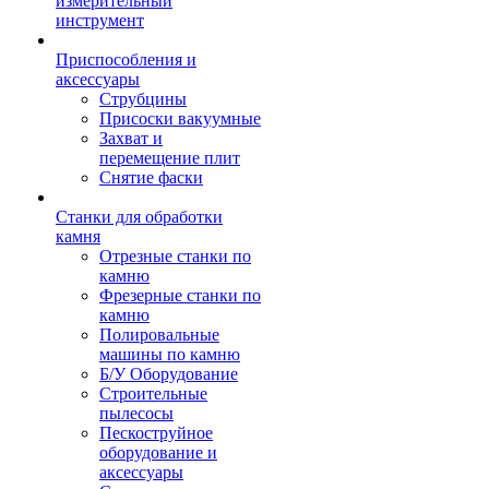
измерительный
инструмент
Приспособления и
аксессуары
Струбцины
Присоски вакуумные
Захват и
перемещение плит
Снятие фаски
Станки для обработки
камня
Отрезные станки по
камню
Фрезерные станки по
камню
Полировальные
машины по камню
Б/У Оборудование
Строительные
пылесосы
Пескоструйное
оборудование и
аксессуары