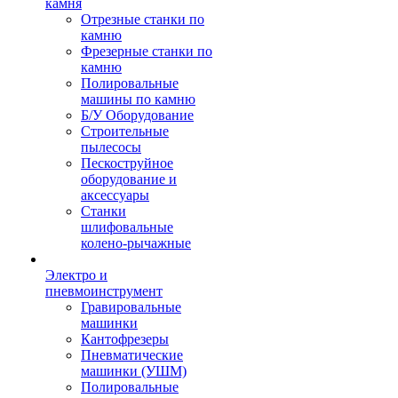
камня
Отрезные станки по
камню
Фрезерные станки по
камню
Полировальные
машины по камню
Б/У Оборудование
Строительные
пылесосы
Пескоструйное
оборудование и
аксессуары
Станки
шлифовальные
колено-рычажные
Электро и
пневмоинструмент
Гравировальные
машинки
Кантофрезеры
Пневматические
машинки (УШМ)
Полировальные