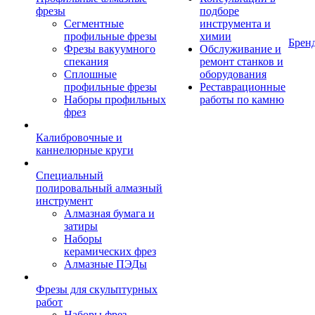
фрезы
подборе
Сегментные
инструмента и
профильные фрезы
химии
Брен
Фрезы вакуумного
Обслуживание и
спекания
ремонт станков и
Сплошные
оборудования
профильные фрезы
Реставрационные
Наборы профильных
работы по камню
фрез
Калибровочные и
каннелюрные круги
Специальный
полировальный алмазный
инструмент
Алмазная бумага и
затиры
Наборы
керамических фрез
Алмазные ПЭДы
Фрезы для скульптурных
работ
Наборы фрез