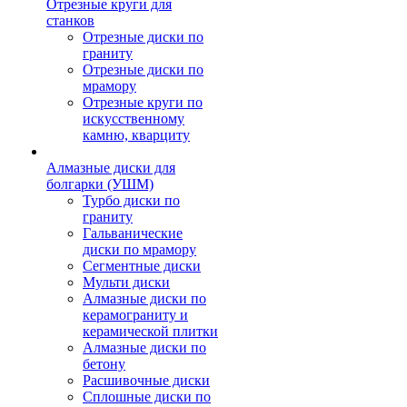
Отрезные круги для
станков
Отрезные диски по
граниту
Отрезные диски по
мрамору
Отрезные круги по
искусственному
камню, кварциту
Алмазные диски для
болгарки (УШМ)
Турбо диски по
граниту
Гальванические
диски по мрамору
Сегментные диски
Мульти диски
Алмазные диски по
керамограниту и
керамической плитки
Алмазные диски по
бетону
Расшивочные диски
Сплошные диски по