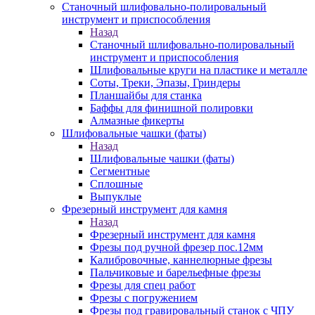
Станочный шлифовально-полировальный
инструмент и приспособления
Назад
Станочный шлифовально-полировальный
инструмент и приспособления
Шлифовальные круги на пластике и металле
Соты, Треки, Эпазы, Гриндеры
Планшайбы для станка
Баффы для финишной полировки
Алмазные фикерты
Шлифовальные чашки (фаты)
Назад
Шлифовальные чашки (фаты)
Сегментные
Сплошные
Выпуклые
Фрезерный инструмент для камня
Назад
Фрезерный инструмент для камня
Фрезы под ручной фрезер пос.12мм
Калибровочные, каннелюрные фрезы
Пальчиковые и барельефные фрезы
Фрезы для спец работ
Фрезы с погружением
Фрезы под гравировальный станок с ЧПУ