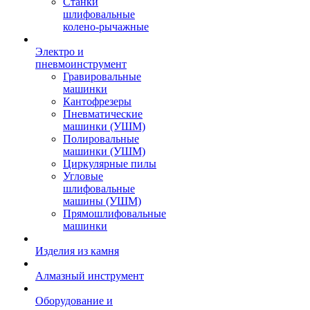
Станки
шлифовальные
колено-рычажные
Электро и
пневмоинструмент
Гравировальные
машинки
Кантофрезеры
Пневматические
машинки (УШМ)
Полировальные
машинки (УШМ)
Циркулярные пилы
Угловые
шлифовальные
машины (УШМ)
Прямошлифовальные
машинки
Изделия из камня
Алмазный инструмент
Оборудование и