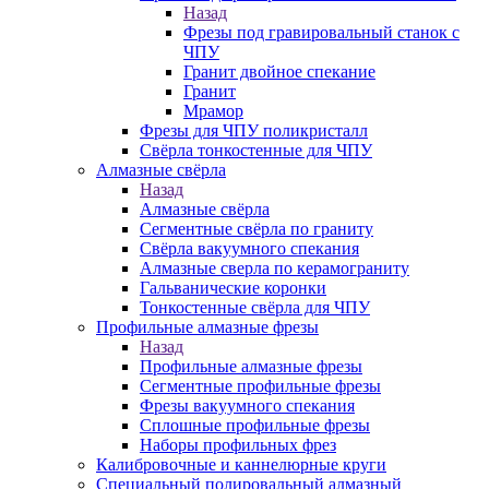
Назад
Фрезы под гравировальный станок с
ЧПУ
Гранит двойное спекание
Гранит
Мрамор
Фрезы для ЧПУ поликристалл
Свёрла тонкостенные для ЧПУ
Алмазные свёрла
Назад
Алмазные свёрла
Сегментные свёрла по граниту
Свёрла вакуумного спекания
Алмазные сверла по керамограниту
Гальванические коронки
Тонкостенные свёрла для ЧПУ
Профильные алмазные фрезы
Назад
Профильные алмазные фрезы
Сегментные профильные фрезы
Фрезы вакуумного спекания
Сплошные профильные фрезы
Наборы профильных фрез
Калибровочные и каннелюрные круги
Специальный полировальный алмазный