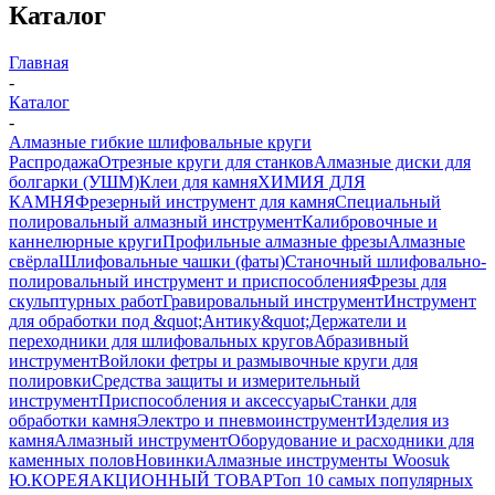
Каталог
Главная
-
Каталог
-
Алмазные гибкие шлифовальные круги
Распродажа
Отрезные круги для станков
Алмазные диски для
болгарки (УШМ)
Клеи для камня
ХИМИЯ ДЛЯ
КАМНЯ
Фрезерный инструмент для камня
Специальный
полировальный алмазный инструмент
Калибровочные и
каннелюрные круги
Профильные алмазные фрезы
Алмазные
свёрла
Шлифовальные чашки (фаты)
Станочный шлифовально-
полировальный инструмент и приспособления
Фрезы для
скульптурных работ
Гравировальный инструмент
Инструмент
для обработки под &quot;Антику&quot;
Держатели и
переходники для шлифовальных кругов
Абразивный
инструмент
Войлоки фетры и размывочные круги для
полировки
Средства защиты и измерительный
инструмент
Приспособления и аксессуары
Станки для
обработки камня
Электро и пневмоинструмент
Изделия из
камня
Алмазный инструмент
Оборудование и расходники для
каменных полов
Новинки
Алмазные инструменты Woosuk
Ю.КОРЕЯ
АКЦИОННЫЙ ТОВАР
Топ 10 самых популярных