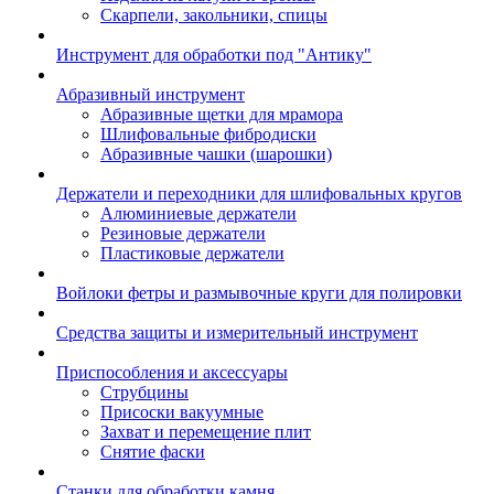
Скарпели, закольники, спицы
Инструмент для обработки под "Антику"
Абразивный инструмент
Абразивные щетки для мрамора
Шлифовальные фибродиски
Абразивные чашки (шарошки)
Держатели и переходники для шлифовальных кругов
Алюминиевые держатели
Резиновые держатели
Пластиковые держатели
Войлоки фетры и размывочные круги для полировки
Средства защиты и измерительный инструмент
Приспособления и аксессуары
Струбцины
Присоски вакуумные
Захват и перемещение плит
Снятие фаски
Станки для обработки камня