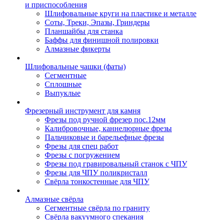
и приспособления
Шлифовальные круги на пластике и металле
Соты, Треки, Эпазы, Гриндеры
Планшайбы для станка
Баффы для финишной полировки
Алмазные фикерты
Шлифовальные чашки (фаты)
Сегментные
Сплошные
Выпуклые
Фрезерный инструмент для камня
Фрезы под ручной фрезер пос.12мм
Калибровочные, каннелюрные фрезы
Пальчиковые и барельефные фрезы
Фрезы для спец работ
Фрезы с погружением
Фрезы под гравировальный станок с ЧПУ
Фрезы для ЧПУ поликристалл
Свёрла тонкостенные для ЧПУ
Алмазные свёрла
Сегментные свёрла по граниту
Свёрла вакуумного спекания