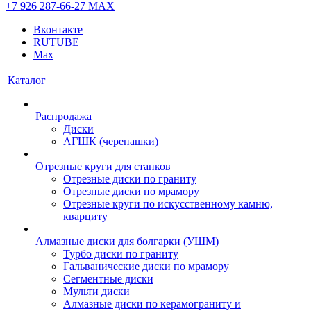
+7 926 287-66-27
МАХ
Вконтакте
RUTUBE
Max
Каталог
Распродажа
Диски
АГШК (черепашки)
Отрезные круги для станков
Отрезные диски по граниту
Отрезные диски по мрамору
Отрезные круги по искусственному камню,
кварциту
Алмазные диски для болгарки (УШМ)
Турбо диски по граниту
Гальванические диски по мрамору
Сегментные диски
Мульти диски
Алмазные диски по керамограниту и