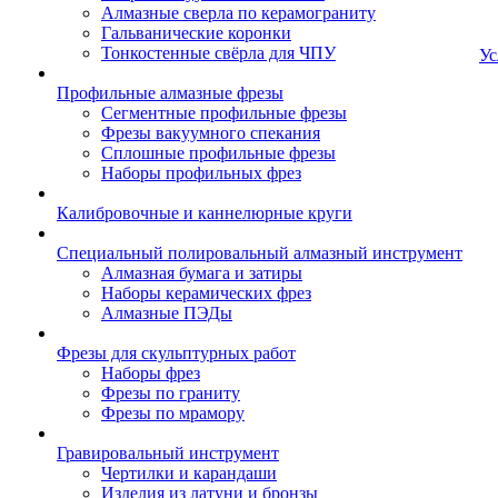
Алмазные сверла по керамограниту
Гальванические коронки
Тонкостенные свёрла для ЧПУ
Ус
Профильные алмазные фрезы
Сегментные профильные фрезы
Фрезы вакуумного спекания
Сплошные профильные фрезы
Наборы профильных фрез
Калибровочные и каннелюрные круги
Специальный полировальный алмазный инструмент
Алмазная бумага и затиры
Наборы керамических фрез
Алмазные ПЭДы
Фрезы для скульптурных работ
Наборы фрез
Фрезы по граниту
Фрезы по мрамору
Гравировальный инструмент
Чертилки и карандаши
Изделия из латуни и бронзы