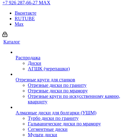
+7 926 287-66-27
МАХ
Вконтакте
RUTUBE
Max
Каталог
Распродажа
Диски
АГШК (черепашки)
Отрезные круги для станков
Отрезные диски по граниту
Отрезные диски по мрамору
Отрезные круги по искусственному камню,
кварциту
Алмазные диски для болгарки (УШМ)
Турбо диски по граниту
Гальванические диски по мрамору
Сегментные диски
Мульти диски