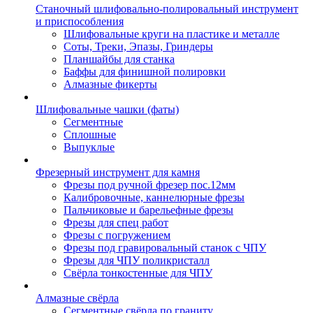
Станочный шлифовально-полировальный инструмент
и приспособления
Шлифовальные круги на пластике и металле
Соты, Треки, Эпазы, Гриндеры
Планшайбы для станка
Баффы для финишной полировки
Алмазные фикерты
Шлифовальные чашки (фаты)
Сегментные
Сплошные
Выпуклые
Фрезерный инструмент для камня
Фрезы под ручной фрезер пос.12мм
Калибровочные, каннелюрные фрезы
Пальчиковые и барельефные фрезы
Фрезы для спец работ
Фрезы с погружением
Фрезы под гравировальный станок с ЧПУ
Фрезы для ЧПУ поликристалл
Свёрла тонкостенные для ЧПУ
Алмазные свёрла
Сегментные свёрла по граниту