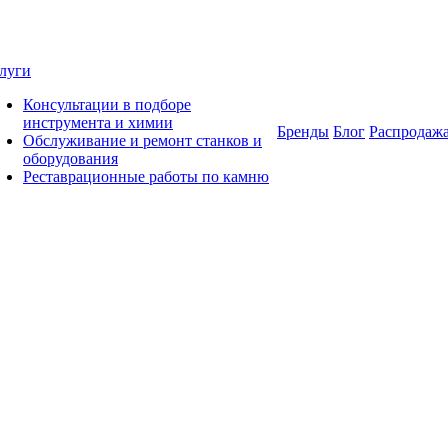
луги
Консультации в подборе
инструмента и химии
Бренды
Блог
Распродаж
Обслуживание и ремонт станков и
оборудования
Реставрационные работы по камню