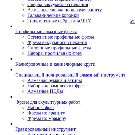
Свёрла вакуумного спекания
Алмазные сверла по керамограниту
Гальванические коронки
Тонкостенные свёрла для ЧПУ
Ус
Профильные алмазные фрезы
Сегментные профильные фрезы
Фрезы вакуумного спекания
Сплошные профильные фрезы
Наборы профильных фрез
Калибровочные и каннелюрные круги
Специальный полировальный алмазный инструмент
Алмазная бумага и затиры
Наборы керамических фрез
Алмазные ПЭДы
Фрезы для скульптурных работ
Наборы фрез
Фрезы по граниту
Фрезы по мрамору
Гравировальный инструмент
Чертилки и карандаши