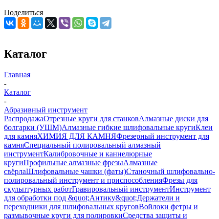
Поделиться
Каталог
Главная
-
Каталог
-
Абразивный инструмент
Распродажа
Отрезные круги для станков
Алмазные диски для
болгарки (УШМ)
Алмазные гибкие шлифовальные круги
Клеи
для камня
ХИМИЯ ДЛЯ КАМНЯ
Фрезерный инструмент для
камня
Специальный полировальный алмазный
инструмент
Калибровочные и каннелюрные
круги
Профильные алмазные фрезы
Алмазные
свёрла
Шлифовальные чашки (фаты)
Станочный шлифовально-
полировальный инструмент и приспособления
Фрезы для
скульптурных работ
Гравировальный инструмент
Инструмент
для обработки под &quot;Антику&quot;
Держатели и
переходники для шлифовальных кругов
Войлоки фетры и
размывочные круги для полировки
Средства защиты и