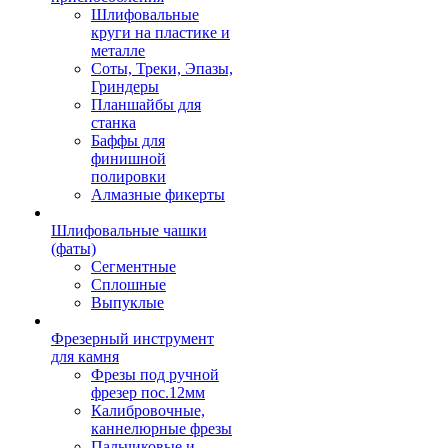
Шлифовальные
круги на пластике и
металле
Соты, Треки, Эпазы,
Гриндеры
Планшайбы для
станка
Баффы для
финишной
полировки
Алмазные фикерты
Шлифовальные чашки
(фаты)
Сегментные
Сплошные
Выпуклые
Фрезерный инструмент
для камня
Фрезы под ручной
фрезер пос.12мм
Калибровочные,
каннелюрные фрезы
Пальчиковые и