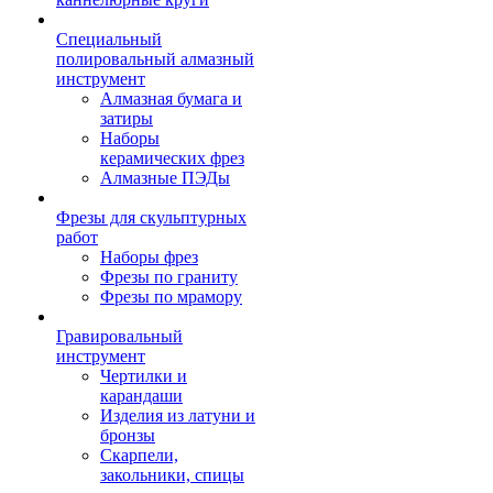
Специальный
полировальный алмазный
инструмент
Алмазная бумага и
затиры
Наборы
керамических фрез
Алмазные ПЭДы
Фрезы для скульптурных
работ
Наборы фрез
Фрезы по граниту
Фрезы по мрамору
Гравировальный
инструмент
Чертилки и
карандаши
Изделия из латуни и
бронзы
Скарпели,
закольники, спицы