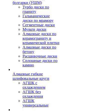
болгарки (УШМ)
Турбо диски по
граниту
Гальванические
диски по мрамору
Сегментные диски
Мульти диски
Алмазные диски по
керамограниту и
керамической плитки
Алмазные диски по
бетону
Расшивочные диски
Сплошные диски по
камню
Алмазные гибкие
шлифовальные круги
АГШК с
охлаждением
АГШК без
охлаждения
АГШК
универсальные