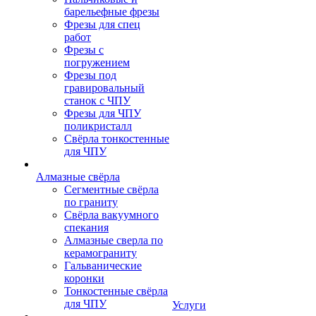
барельефные фрезы
Фрезы для спец
работ
Фрезы с
погружением
Фрезы под
гравировальный
станок с ЧПУ
Фрезы для ЧПУ
поликристалл
Свёрла тонкостенные
для ЧПУ
Алмазные свёрла
Сегментные свёрла
по граниту
Свёрла вакуумного
спекания
Алмазные сверла по
керамограниту
Гальванические
коронки
Тонкостенные свёрла
для ЧПУ
Услуги