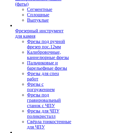
(фаты)
Сегментные
Сплошные
Выпуклые
Фрезерный инструмент
для камня
Фрезы под ручной
фрезер пос.12мм
Калибровочные,
каннелюрные фрезы
Пальчиковые и
барельефные фрезы
Фрезы для спец
работ
Фрезы с
погружением
Фрезы под
гравировальный
станок с ЧПУ
Фрезы для ЧПУ
поликристалл
Свёрла тонкостенные
для ЧПУ