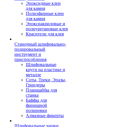
Эпоксидные клеи
для камня
Полиэфирные клеи
для камня
Эпоксиакриловые и
полиуретановые клея
Красители для клея
Станочный шлифовально-
полировальный
инструмент и
приспособления
Шлифовальные
круги на пластике и
металле
Соты, Треки, Эпазы,
Гриндеры
Планшайбы для
станка
Баффы для
финишной
полировки
Алмазные фикерты
Шлифовальные чашки