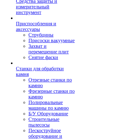
Средства защиты и
измерительный
инструмент
Приспособления и
аксессуары
Струбцины
Присоски вакуумные
Захват и
перемещение плит
Снятие фаски
Станки для обработки
камня
Отрезные станки по
камню
Фрезерные станки по
камню
Полировальные
машины по камню
Б/У Оборудование
Строительные
пылесосы
Пескоструйное
оборудование и