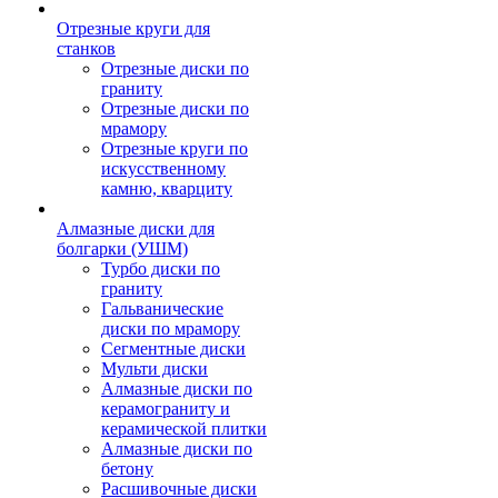
Отрезные круги для
станков
Отрезные диски по
граниту
Отрезные диски по
мрамору
Отрезные круги по
искусственному
камню, кварциту
Алмазные диски для
болгарки (УШМ)
Турбо диски по
граниту
Гальванические
диски по мрамору
Сегментные диски
Мульти диски
Алмазные диски по
керамограниту и
керамической плитки
Алмазные диски по
бетону
Расшивочные диски