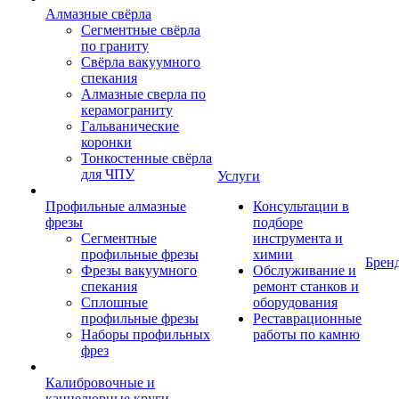
Алмазные свёрла
Сегментные свёрла
по граниту
Свёрла вакуумного
спекания
Алмазные сверла по
керамограниту
Гальванические
коронки
Тонкостенные свёрла
для ЧПУ
Услуги
Профильные алмазные
Консультации в
фрезы
подборе
Сегментные
инструмента и
профильные фрезы
химии
Брен
Фрезы вакуумного
Обслуживание и
спекания
ремонт станков и
Сплошные
оборудования
профильные фрезы
Реставрационные
Наборы профильных
работы по камню
фрез
Калибровочные и
каннелюрные круги