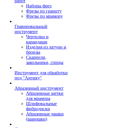
работ
Наборы фрез
Фрезы по граниту
Фрезы по мрамору
Гравировальный
инструмент
Чертилки и
карандаши
Изделия из латуни и
бронзы
Скарпели,
закольники, спицы
Инструмент для обработки
под "Антику"
Абразивный инструмент
Абразивные щетки
для мрамора
Шлифовальные
фибродиски
Абразивные чашки
(шарошки)