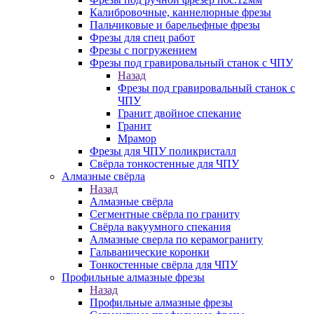
Калибровочные, каннелюрные фрезы
Пальчиковые и барельефные фрезы
Фрезы для спец работ
Фрезы с погружением
Фрезы под гравировальный станок с ЧПУ
Назад
Фрезы под гравировальный станок с
ЧПУ
Гранит двойное спекание
Гранит
Мрамор
Фрезы для ЧПУ поликристалл
Свёрла тонкостенные для ЧПУ
Алмазные свёрла
Назад
Алмазные свёрла
Сегментные свёрла по граниту
Свёрла вакуумного спекания
Алмазные сверла по керамограниту
Гальванические коронки
Тонкостенные свёрла для ЧПУ
Профильные алмазные фрезы
Назад
Профильные алмазные фрезы