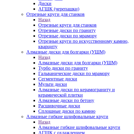
Диски
АГШК (черепашки)
Отрезные круги для станков
Назад
Отрезные круги для станков
Отрезные диски по граниту
Отрезные диски по мрамору
Отрезные круги по искусственному камню,
кварциту
Алмазные диски для болгарки (УШМ)
Назад
Алмазные диски для болгарки (УШМ)
Турбо диски по граниту
Гальванические диски по мрамору
Сегментные диски
Мульти диски
Алмазные диски по керамограниту и
керамической плитки
Алмазные диски по бетону
Расшивочные диски
Сплошные диски по камню
Алмазные гибкие шлифовальные круги
Назад
Алмазные гибкие шлифовальные круги
АГШК с охлаждением