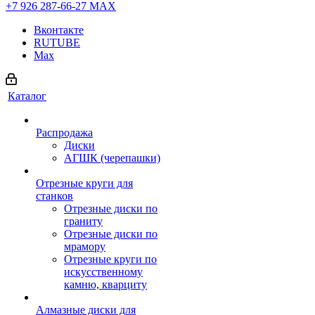
+7 926 287-66-27
МАХ
Вконтакте
RUTUBE
Max
Каталог
Распродажа
Диски
АГШК (черепашки)
Отрезные круги для
станков
Отрезные диски по
граниту
Отрезные диски по
мрамору
Отрезные круги по
искусственному
камню, кварциту
Алмазные диски для