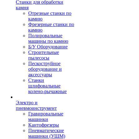
Станки для обработки
камня
Отрезные станки по
камню
Фрезерные станки по
камню
Полировальные
машины по камню
Б/У Оборудование
Строительные
пылесосы
Пескоструйное
оборудование и
аксессуары
Станки
шлифовальные
колено-рычажные
Электро и
пневмоинструмент
Гравировальные
машинки
Кантофрезеры
Пневматические
машинки (УШМ)