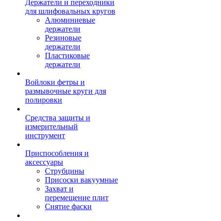
Держатели и переходники
для шлифовальных кругов
Алюминиевые
держатели
Резиновые
держатели
Пластиковые
держатели
Войлоки фетры и
размывочные круги для
полировки
Средства защиты и
измерительный
инструмент
Приспособления и
аксессуары
Струбцины
Присоски вакуумные
Захват и
перемещение плит
Снятие фаски