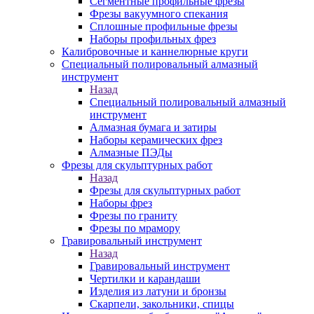
Сегментные профильные фрезы
Фрезы вакуумного спекания
Сплошные профильные фрезы
Наборы профильных фрез
Калибровочные и каннелюрные круги
Специальный полировальный алмазный
инструмент
Назад
Специальный полировальный алмазный
инструмент
Алмазная бумага и затиры
Наборы керамических фрез
Алмазные ПЭДы
Фрезы для скульптурных работ
Назад
Фрезы для скульптурных работ
Наборы фрез
Фрезы по граниту
Фрезы по мрамору
Гравировальный инструмент
Назад
Гравировальный инструмент
Чертилки и карандаши
Изделия из латуни и бронзы
Скарпели, закольники, спицы