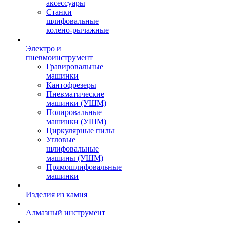
аксессуары
Станки
шлифовальные
колено-рычажные
Электро и
пневмоинструмент
Гравировальные
машинки
Кантофрезеры
Пневматические
машинки (УШМ)
Полировальные
машинки (УШМ)
Циркулярные пилы
Угловые
шлифовальные
машины (УШМ)
Прямошлифовальные
машинки
Изделия из камня
Алмазный инструмент