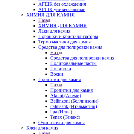
АГШК без охлаждения
АГШК универсальные
ХИМИЯ ДЛЯ КАМНЯ
Назад
ХИМИЯ ДЛЯ КАМНЯ
Лаки для камня
Порошки и кристаллизаторы
Термо мастики для камня
Средства для полировки камня
Назад
Средства для полировки камня
Полировальные пасты
Полироли
Воски
Пропитки для камня
Назад
Пропитки для камня
Akemi (Акеми)
Bellinzoni (Беллинзони)
italmastik (Италмастик)
ilpa (Илпа)
Tenax (Тенакс)
Очистители для камня
Клеи для камня
Назад