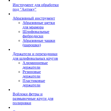
Инструмент для обработки
под "Антику"
Абразивный инструмент
Абразивные щетки
для мрамора
Шлифовальные
фибродиски
Абразивные чашки
(шарошки)
Держатели и переходники
для шлифовальных кругов
Алюминиевые
держатели
Резиновые
держатели
Пластиковые
держатели
Войлоки фетры и
размывочные круги для
полировки