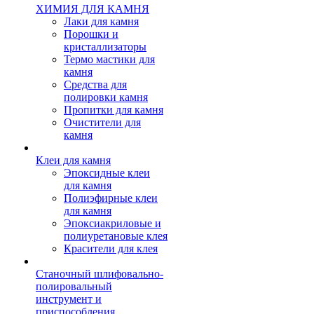
ХИМИЯ ДЛЯ КАМНЯ
Лаки для камня
Порошки и
кристаллизаторы
Термо мастики для
камня
Средства для
полировки камня
Пропитки для камня
Очистители для
камня
Клеи для камня
Эпоксидные клеи
для камня
Полиэфирные клеи
для камня
Эпоксиакриловые и
полиуретановые клея
Красители для клея
Станочный шлифовально-
полировальный
инструмент и
приспособления