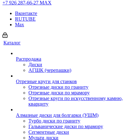
+7 926 287-66-27
МАХ
Вконтакте
RUTUBE
Max
Каталог
Распродажа
Диски
АГШК (черепашки)
Отрезные круги для станков
Отрезные диски по граниту
Отрезные диски по мрамору
Отрезные круги по искусственному камню,
кварциту
Алмазные диски для болгарки (УШМ)
Турбо диски по граниту
Гальванические диски по мрамору
Сегментные диски
Мульти диски