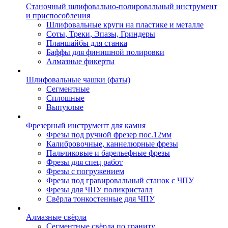
Станочный шлифовально-полировальный инструмент
и приспособления
Шлифовальные круги на пластике и металле
Соты, Треки, Эпазы, Гриндеры
Планшайбы для станка
Баффы для финишной полировки
Алмазные фикерты
Шлифовальные чашки (фаты)
Сегментные
Сплошные
Выпуклые
Фрезерный инструмент для камня
Фрезы под ручной фрезер пос.12мм
Калибровочные, каннелюрные фрезы
Пальчиковые и барельефные фрезы
Фрезы для спец работ
Фрезы с погружением
Фрезы под гравировальный станок с ЧПУ
Фрезы для ЧПУ поликристалл
Свёрла тонкостенные для ЧПУ
Алмазные свёрла
Сегментные свёрла по граниту