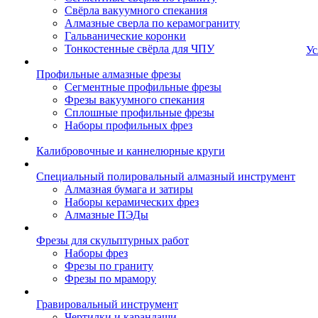
Свёрла вакуумного спекания
Алмазные сверла по керамограниту
Гальванические коронки
Тонкостенные свёрла для ЧПУ
Ус
Профильные алмазные фрезы
Сегментные профильные фрезы
Фрезы вакуумного спекания
Сплошные профильные фрезы
Наборы профильных фрез
Калибровочные и каннелюрные круги
Специальный полировальный алмазный инструмент
Алмазная бумага и затиры
Наборы керамических фрез
Алмазные ПЭДы
Фрезы для скульптурных работ
Наборы фрез
Фрезы по граниту
Фрезы по мрамору
Гравировальный инструмент
Чертилки и карандаши