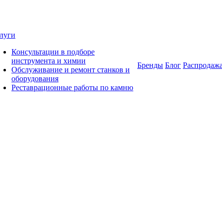
луги
Консультации в подборе
инструмента и химии
Бренды
Блог
Распродаж
Обслуживание и ремонт станков и
оборудования
Реставрационные работы по камню