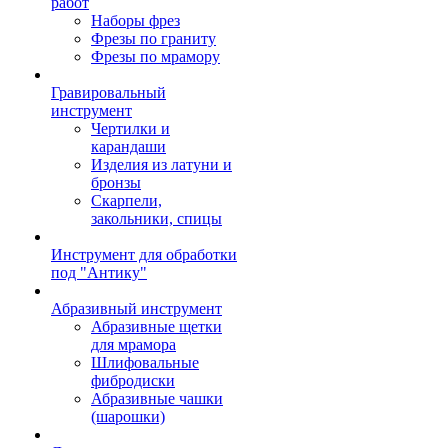
работ
Наборы фрез
Фрезы по граниту
Фрезы по мрамору
Гравировальный
инструмент
Чертилки и
карандаши
Изделия из латуни и
бронзы
Скарпели,
закольники, спицы
Инструмент для обработки
под "Антику"
Абразивный инструмент
Абразивные щетки
для мрамора
Шлифовальные
фибродиски
Абразивные чашки
(шарошки)