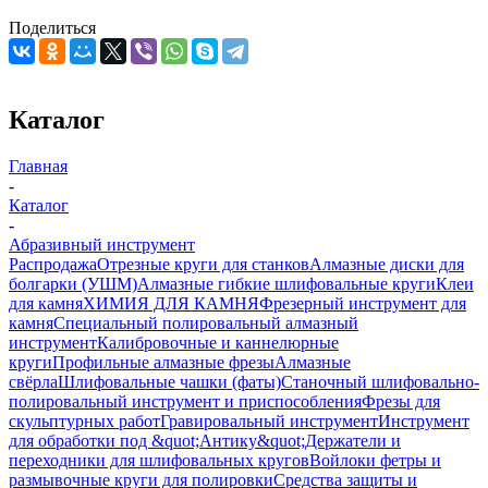
Поделиться
Каталог
Главная
-
Каталог
-
Абразивный инструмент
Распродажа
Отрезные круги для станков
Алмазные диски для
болгарки (УШМ)
Алмазные гибкие шлифовальные круги
Клеи
для камня
ХИМИЯ ДЛЯ КАМНЯ
Фрезерный инструмент для
камня
Специальный полировальный алмазный
инструмент
Калибровочные и каннелюрные
круги
Профильные алмазные фрезы
Алмазные
свёрла
Шлифовальные чашки (фаты)
Станочный шлифовально-
полировальный инструмент и приспособления
Фрезы для
скульптурных работ
Гравировальный инструмент
Инструмент
для обработки под &quot;Антику&quot;
Держатели и
переходники для шлифовальных кругов
Войлоки фетры и
размывочные круги для полировки
Средства защиты и