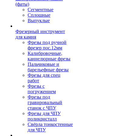
(фаты)
Сегментные
Сплошные
Выпуклые
Фрезерный инструмент
для камня
Фрезы под ручной
фрезер пос.12мм
Калибровочные,
каннелюрные фрезы
Пальчиковые и
барельефные фрезы
Фрезы для спец
работ
Фрезы с
погружением
Фрезы под
гравировальный
станок с ЧПУ
Фрезы для ЧПУ
поликристалл
Свёрла тонкостенные
для ЧПУ