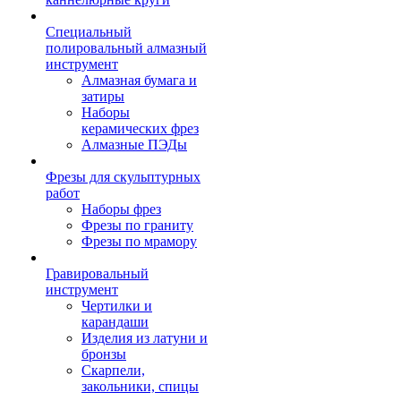
Специальный
полировальный алмазный
инструмент
Алмазная бумага и
затиры
Наборы
керамических фрез
Алмазные ПЭДы
Фрезы для скульптурных
работ
Наборы фрез
Фрезы по граниту
Фрезы по мрамору
Гравировальный
инструмент
Чертилки и
карандаши
Изделия из латуни и
бронзы
Скарпели,
закольники, спицы