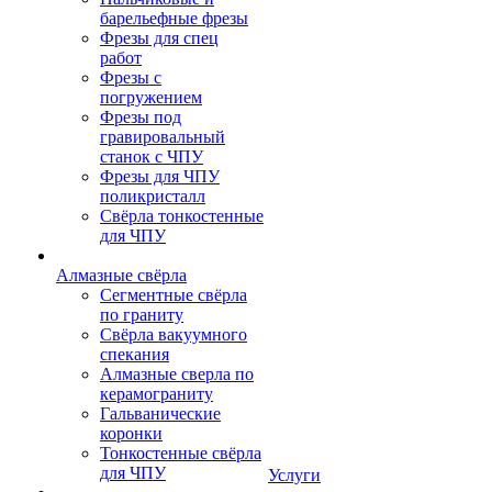
барельефные фрезы
Фрезы для спец
работ
Фрезы с
погружением
Фрезы под
гравировальный
станок с ЧПУ
Фрезы для ЧПУ
поликристалл
Свёрла тонкостенные
для ЧПУ
Алмазные свёрла
Сегментные свёрла
по граниту
Свёрла вакуумного
спекания
Алмазные сверла по
керамограниту
Гальванические
коронки
Тонкостенные свёрла
для ЧПУ
Услуги