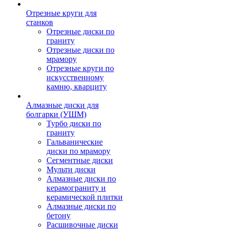
Отрезные круги для
станков
Отрезные диски по
граниту
Отрезные диски по
мрамору
Отрезные круги по
искусственному
камню, кварциту
Алмазные диски для
болгарки (УШМ)
Турбо диски по
граниту
Гальванические
диски по мрамору
Сегментные диски
Мульти диски
Алмазные диски по
керамограниту и
керамической плитки
Алмазные диски по
бетону
Расшивочные диски