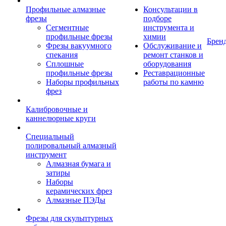
Профильные алмазные
Консультации в
фрезы
подборе
Сегментные
инструмента и
профильные фрезы
химии
Брен
Фрезы вакуумного
Обслуживание и
спекания
ремонт станков и
Сплошные
оборудования
профильные фрезы
Реставрационные
Наборы профильных
работы по камню
фрез
Калибровочные и
каннелюрные круги
Специальный
полировальный алмазный
инструмент
Алмазная бумага и
затиры
Наборы
керамических фрез
Алмазные ПЭДы
Фрезы для скульптурных