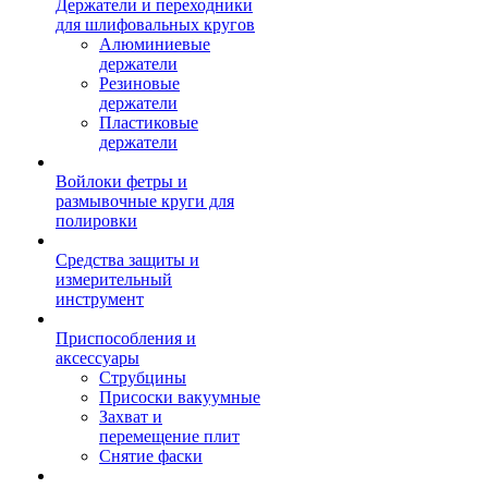
Держатели и переходники
для шлифовальных кругов
Алюминиевые
держатели
Резиновые
держатели
Пластиковые
держатели
Войлоки фетры и
размывочные круги для
полировки
Средства защиты и
измерительный
инструмент
Приспособления и
аксессуары
Струбцины
Присоски вакуумные
Захват и
перемещение плит
Снятие фаски