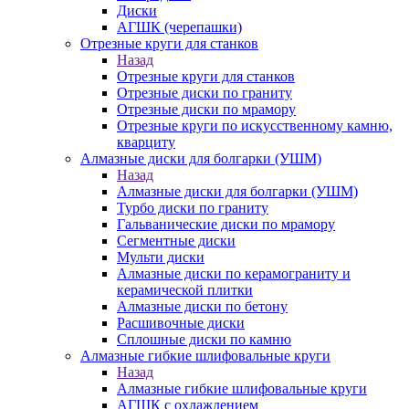
Диски
АГШК (черепашки)
Отрезные круги для станков
Назад
Отрезные круги для станков
Отрезные диски по граниту
Отрезные диски по мрамору
Отрезные круги по искусственному камню,
кварциту
Алмазные диски для болгарки (УШМ)
Назад
Алмазные диски для болгарки (УШМ)
Турбо диски по граниту
Гальванические диски по мрамору
Сегментные диски
Мульти диски
Алмазные диски по керамограниту и
керамической плитки
Алмазные диски по бетону
Расшивочные диски
Сплошные диски по камню
Алмазные гибкие шлифовальные круги
Назад
Алмазные гибкие шлифовальные круги
АГШК с охлаждением