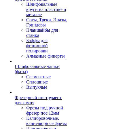
Шлифовальные
круги на пластике и
металле
Соты, Треки, Эпазы,
Гриндеры
Планшайбы для
станка
Баффы для
финишной
полировки
Алмазные фикерты
Шлифовальные чашки
(фаты)
Сегментные
Сплошные
Выпуклые
Фрезерный инструмент
для камня
Фрезы под ручной
фрезер пос.12мм
Калибровочные,
каннелюрные фрезы
Пальчиковые и