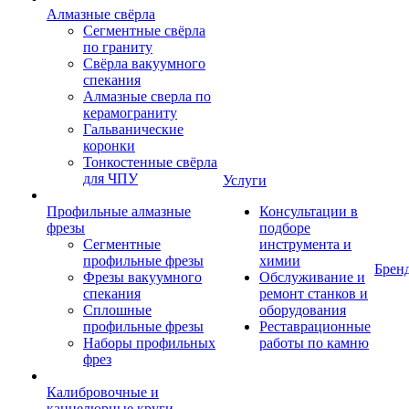
Алмазные свёрла
Сегментные свёрла
по граниту
Свёрла вакуумного
спекания
Алмазные сверла по
керамограниту
Гальванические
коронки
Тонкостенные свёрла
для ЧПУ
Услуги
Профильные алмазные
Консультации в
фрезы
подборе
Сегментные
инструмента и
профильные фрезы
химии
Брен
Фрезы вакуумного
Обслуживание и
спекания
ремонт станков и
Сплошные
оборудования
профильные фрезы
Реставрационные
Наборы профильных
работы по камню
фрез
Калибровочные и
каннелюрные круги