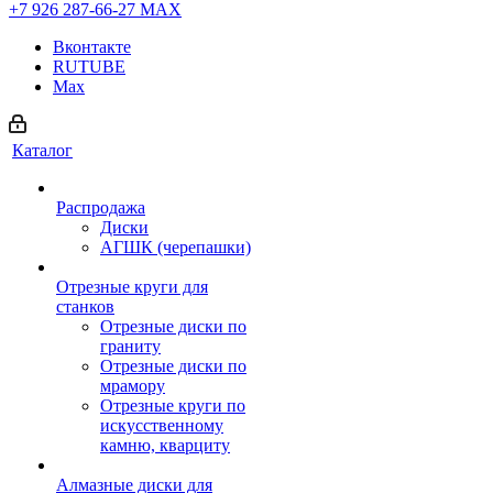
+7 926 287-66-27
МАХ
Вконтакте
RUTUBE
Max
Каталог
Распродажа
Диски
АГШК (черепашки)
Отрезные круги для
станков
Отрезные диски по
граниту
Отрезные диски по
мрамору
Отрезные круги по
искусственному
камню, кварциту
Алмазные диски для