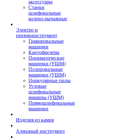
аксессуары
Станки
шлифовальные
колено-рычажные
Электро и
пневмоинструмент
Гравировальные
машинки
Кантофрезеры
Пневматические
машинки (УШМ)
Полировальные
машинки (УШМ)
Циркулярные пилы
Угловые
шлифовальные
машины (УШМ)
Прямошлифовальные
машинки
Изделия из камня
Алмазный инструмент