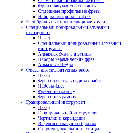
Сегментные профильные фрезы
Фрезы вакуумного спекания
Сплошные профильные фрезы
Наборы профильных фрез
Калибровочные и каннелюрные круги
Специальный полировальный алмазный
инструмент
Назад
Специальный полировальный алмазный
инструмент
Алмазная бумага и затиры
Наборы керамических фрез
Алмазные ПЭДы
Фрезы для скульптурных работ
Назад
Фрезы для скульптурных работ
Наборы фрез
Фрезы по граниту
Фрезы по мрамору
Гравировальный инструмент
Назад
Гравировальный инструмент
Чертилки и карандаши
Изделия из латуни и бронзы
Скарпели, закольники, спицы