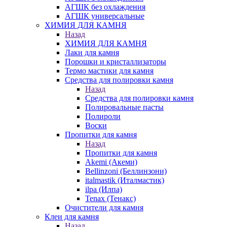
АГШК без охлаждения
АГШК универсальные
ХИМИЯ ДЛЯ КАМНЯ
Назад
ХИМИЯ ДЛЯ КАМНЯ
Лаки для камня
Порошки и кристаллизаторы
Термо мастики для камня
Средства для полировки камня
Назад
Средства для полировки камня
Полировальные пасты
Полироли
Воски
Пропитки для камня
Назад
Пропитки для камня
Akemi (Акеми)
Bellinzoni (Беллинзони)
italmastik (Италмастик)
ilpa (Илпа)
Tenax (Тенакс)
Очистители для камня
Клеи для камня
Назад