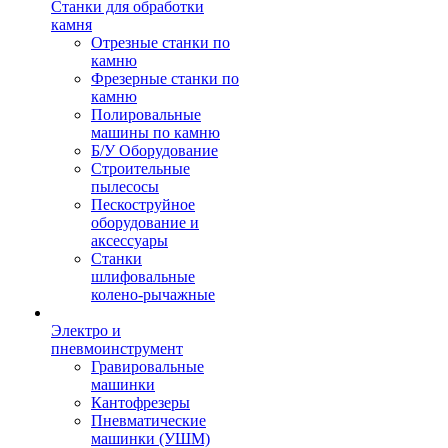
Станки для обработки
камня
Отрезные станки по
камню
Фрезерные станки по
камню
Полировальные
машины по камню
Б/У Оборудование
Строительные
пылесосы
Пескоструйное
оборудование и
аксессуары
Станки
шлифовальные
колено-рычажные
Электро и
пневмоинструмент
Гравировальные
машинки
Кантофрезеры
Пневматические
машинки (УШМ)