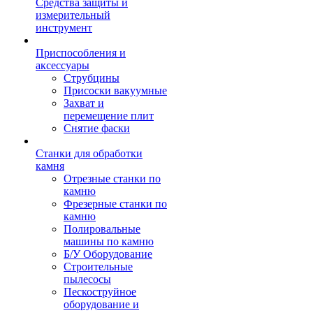
Средства защиты и
измерительный
инструмент
Приспособления и
аксессуары
Струбцины
Присоски вакуумные
Захват и
перемещение плит
Снятие фаски
Станки для обработки
камня
Отрезные станки по
камню
Фрезерные станки по
камню
Полировальные
машины по камню
Б/У Оборудование
Строительные
пылесосы
Пескоструйное
оборудование и