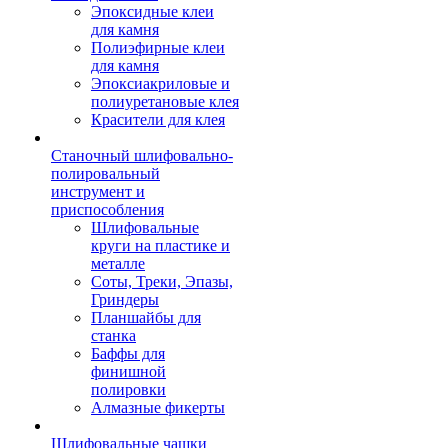
Эпоксидные клеи
для камня
Полиэфирные клеи
для камня
Эпоксиакриловые и
полиуретановые клея
Красители для клея
Станочный шлифовально-
полировальный
инструмент и
приспособления
Шлифовальные
круги на пластике и
металле
Соты, Треки, Эпазы,
Гриндеры
Планшайбы для
станка
Баффы для
финишной
полировки
Алмазные фикерты
Шлифовальные чашки