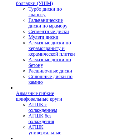
болгарки (УШМ)
Турбо диски по
граниту
Гальванические
диски по мрамору
Сегментные диски
Мульти диски
Алмазные диски по
керамограниту и
керамической плитки
Алмазные диски по
бетону
Расшивочные диски
Сплошные диски по
камню
Алмазные гибкие
шлифовальные круги
АГШК с
охлаждением
АГШК без
охлаждения
АГШК
универсальные