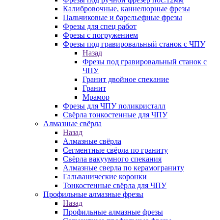
Калибровочные, каннелюрные фрезы
Пальчиковые и барельефные фрезы
Фрезы для спец работ
Фрезы с погружением
Фрезы под гравировальный станок с ЧПУ
Назад
Фрезы под гравировальный станок с
ЧПУ
Гранит двойное спекание
Гранит
Мрамор
Фрезы для ЧПУ поликристалл
Свёрла тонкостенные для ЧПУ
Алмазные свёрла
Назад
Алмазные свёрла
Сегментные свёрла по граниту
Свёрла вакуумного спекания
Алмазные сверла по керамограниту
Гальванические коронки
Тонкостенные свёрла для ЧПУ
Профильные алмазные фрезы
Назад
Профильные алмазные фрезы