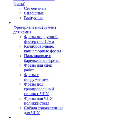
(фаты)
Сегментные
Сплошные
Выпуклые
Фрезерный инструмент
для камня
Фрезы под ручной
фрезер пос.12мм
Калибровочные,
каннелюрные фрезы
Пальчиковые и
барельефные фрезы
Фрезы для спец
работ
Фрезы с
погружением
Фрезы под
гравировальный
станок с ЧПУ
Фрезы для ЧПУ
поликристалл
Свёрла тонкостенные
для ЧПУ