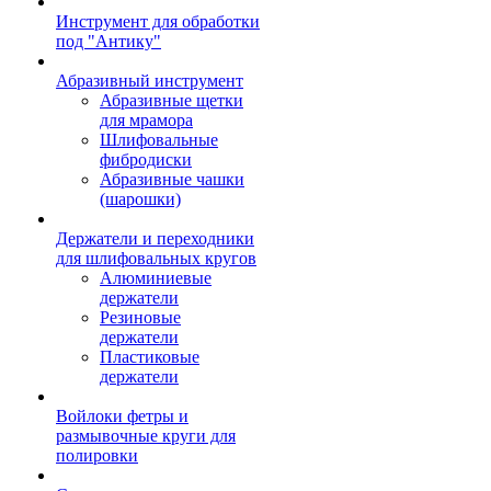
Инструмент для обработки
под "Антику"
Абразивный инструмент
Абразивные щетки
для мрамора
Шлифовальные
фибродиски
Абразивные чашки
(шарошки)
Держатели и переходники
для шлифовальных кругов
Алюминиевые
держатели
Резиновые
держатели
Пластиковые
держатели
Войлоки фетры и
размывочные круги для
полировки