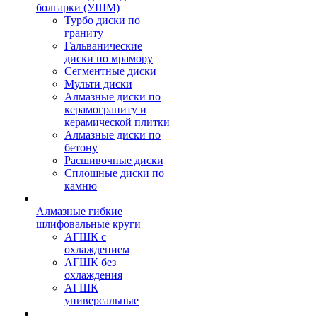
болгарки (УШМ)
Турбо диски по
граниту
Гальванические
диски по мрамору
Сегментные диски
Мульти диски
Алмазные диски по
керамограниту и
керамической плитки
Алмазные диски по
бетону
Расшивочные диски
Сплошные диски по
камню
Алмазные гибкие
шлифовальные круги
АГШК с
охлаждением
АГШК без
охлаждения
АГШК
универсальные