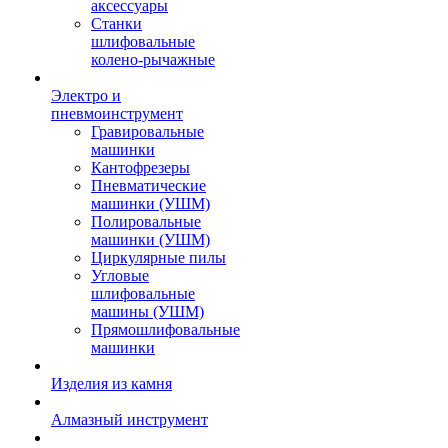
аксессуары
Станки
шлифовальные
колено-рычажные
Электро и
пневмоинструмент
Гравировальные
машинки
Кантофрезеры
Пневматические
машинки (УШМ)
Полировальные
машинки (УШМ)
Циркулярные пилы
Угловые
шлифовальные
машины (УШМ)
Прямошлифовальные
машинки
Изделия из камня
Алмазный инструмент