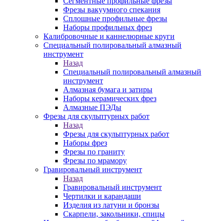
Сегментные профильные фрезы
Фрезы вакуумного спекания
Сплошные профильные фрезы
Наборы профильных фрез
Калибровочные и каннелюрные круги
Специальный полировальный алмазный
инструмент
Назад
Специальный полировальный алмазный
инструмент
Алмазная бумага и затиры
Наборы керамических фрез
Алмазные ПЭДы
Фрезы для скульптурных работ
Назад
Фрезы для скульптурных работ
Наборы фрез
Фрезы по граниту
Фрезы по мрамору
Гравировальный инструмент
Назад
Гравировальный инструмент
Чертилки и карандаши
Изделия из латуни и бронзы
Скарпели, закольники, спицы