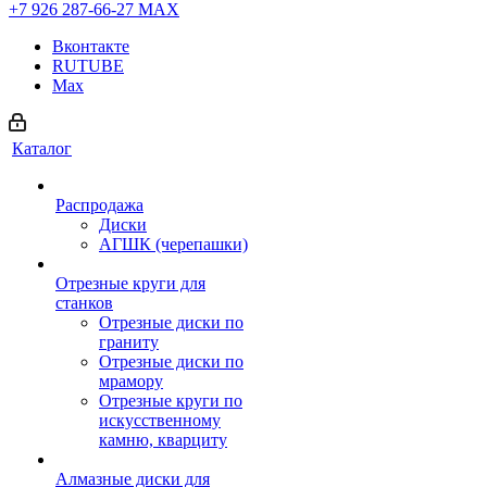
+7 926 287-66-27
МАХ
Вконтакте
RUTUBE
Max
Каталог
Распродажа
Диски
АГШК (черепашки)
Отрезные круги для
станков
Отрезные диски по
граниту
Отрезные диски по
мрамору
Отрезные круги по
искусственному
камню, кварциту
Алмазные диски для