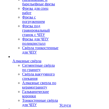
барельефные фрезы
Фрезы для спец
работ
Фрезы с
погружением
Фрезы под
гравировальный
станок с ЧПУ
Фрезы для ЧПУ
поликристалл
Свёрла тонкостенные
для ЧПУ
Алмазные свёрла
Сегментные свёрла
по граниту
Свёрла вакуумного
спекания
Алмазные сверла по
керамограниту
Гальванические
коронки
Тонкостенные свёрла
для ЧПУ
Услуги