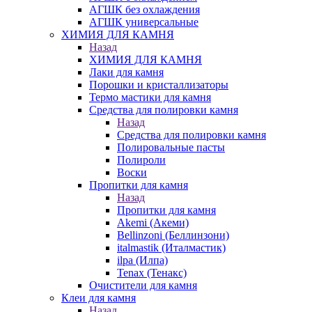
АГШК без охлаждения
АГШК универсальные
ХИМИЯ ДЛЯ КАМНЯ
Назад
ХИМИЯ ДЛЯ КАМНЯ
Лаки для камня
Порошки и кристаллизаторы
Термо мастики для камня
Средства для полировки камня
Назад
Средства для полировки камня
Полировальные пасты
Полироли
Воски
Пропитки для камня
Назад
Пропитки для камня
Akemi (Акеми)
Bellinzoni (Беллинзони)
italmastik (Италмастик)
ilpa (Илпа)
Tenax (Тенакс)
Очистители для камня
Клеи для камня
Назад