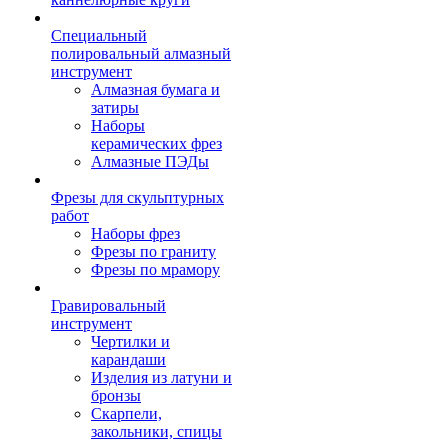
Специальный
полировальный алмазный
инструмент
Алмазная бумага и
затиры
Наборы
керамических фрез
Алмазные ПЭДы
Фрезы для скульптурных
работ
Наборы фрез
Фрезы по граниту
Фрезы по мрамору
Гравировальный
инструмент
Чертилки и
карандаши
Изделия из латуни и
бронзы
Скарпели,
закольники, спицы