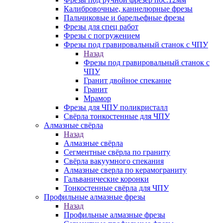
Калибровочные, каннелюрные фрезы
Пальчиковые и барельефные фрезы
Фрезы для спец работ
Фрезы с погружением
Фрезы под гравировальный станок с ЧПУ
Назад
Фрезы под гравировальный станок с
ЧПУ
Гранит двойное спекание
Гранит
Мрамор
Фрезы для ЧПУ поликристалл
Свёрла тонкостенные для ЧПУ
Алмазные свёрла
Назад
Алмазные свёрла
Сегментные свёрла по граниту
Свёрла вакуумного спекания
Алмазные сверла по керамограниту
Гальванические коронки
Тонкостенные свёрла для ЧПУ
Профильные алмазные фрезы
Назад
Профильные алмазные фрезы