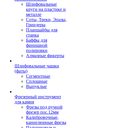
Шлифовальные
круги на пластике и
металле
Соты, Треки, Эпазы,
Гриндеры
Планшайбы для
станка
Баффы для
финишной
полировки
Алмазные фикерты
Шлифовальные чашки
(фаты)
Сегментные
Сплошные
Выпуклые
Фрезерный инструмент
для камня
Фрезы под ручной
фрезер пос.12мм
Калибровочные,
каннелюрные фрезы
Пальчиковые и