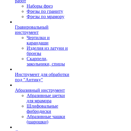
работ
Наборы фрез
Фрезы по граниту
Фрезы по мрамору
Гравировальный
инструмент
Чертилки и
карандаши
Изделия из латуни и
бронзы
Скарпели,
закольники, спицы
Инструмент для обработки
под "Антику"
Абразивный инструмент
Абразивные щетки
для мрамора
Шлифовальные
фибродиски
Абразивные чашки
(шарошки)