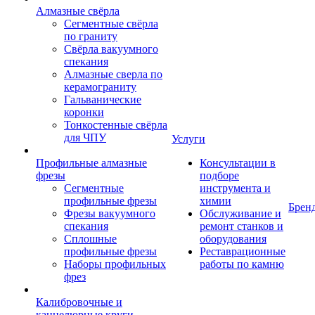
Алмазные свёрла
Сегментные свёрла
по граниту
Свёрла вакуумного
спекания
Алмазные сверла по
керамограниту
Гальванические
коронки
Тонкостенные свёрла
для ЧПУ
Услуги
Профильные алмазные
Консультации в
фрезы
подборе
Сегментные
инструмента и
профильные фрезы
химии
Брен
Фрезы вакуумного
Обслуживание и
спекания
ремонт станков и
Сплошные
оборудования
профильные фрезы
Реставрационные
Наборы профильных
работы по камню
фрез
Калибровочные и
каннелюрные круги