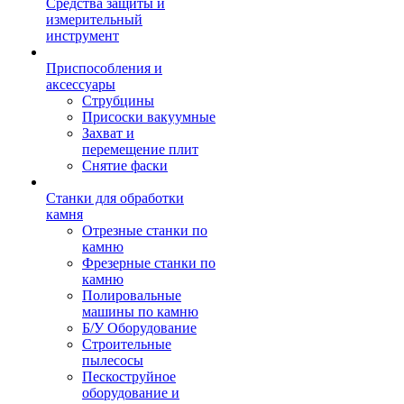
Средства защиты и
измерительный
инструмент
Приспособления и
аксессуары
Струбцины
Присоски вакуумные
Захват и
перемещение плит
Снятие фаски
Станки для обработки
камня
Отрезные станки по
камню
Фрезерные станки по
камню
Полировальные
машины по камню
Б/У Оборудование
Строительные
пылесосы
Пескоструйное
оборудование и