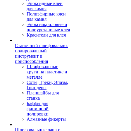
Эпоксидные клеи
для камня
Полиэфирные клеи
для камня
Эпоксиакриловые и
полиуретановые клея
Красители для клея
Станочный шлифовально-
полировальный
инструмент и
приспособления
Шлифовальные
круги на пластике и
металле
Соты, Треки, Эпазы,
Гриндеры
Планшайбы для
станка
Баффы для
финишной
полировки
Алмазные фикерты
Шлифовальные чашки