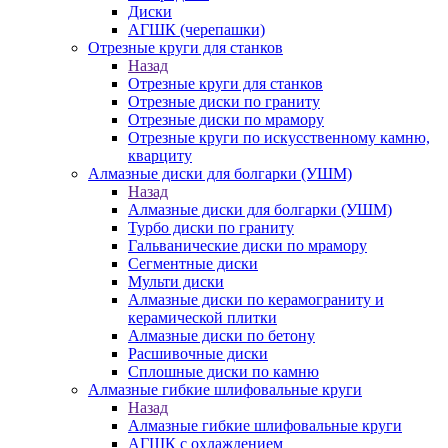
Диски
АГШК (черепашки)
Отрезные круги для станков
Назад
Отрезные круги для станков
Отрезные диски по граниту
Отрезные диски по мрамору
Отрезные круги по искусственному камню,
кварциту
Алмазные диски для болгарки (УШМ)
Назад
Алмазные диски для болгарки (УШМ)
Турбо диски по граниту
Гальванические диски по мрамору
Сегментные диски
Мульти диски
Алмазные диски по керамограниту и
керамической плитки
Алмазные диски по бетону
Расшивочные диски
Сплошные диски по камню
Алмазные гибкие шлифовальные круги
Назад
Алмазные гибкие шлифовальные круги
АГШК с охлаждением