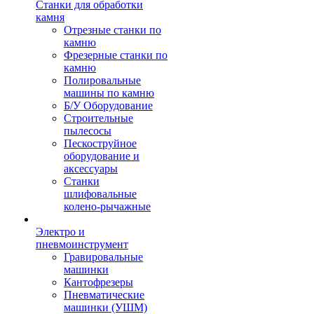
Станки для обработки
камня
Отрезные станки по
камню
Фрезерные станки по
камню
Полировальные
машины по камню
Б/У Оборудование
Строительные
пылесосы
Пескоструйное
оборудование и
аксессуары
Станки
шлифовальные
колено-рычажные
Электро и
пневмоинструмент
Гравировальные
машинки
Кантофрезеры
Пневматические
машинки (УШМ)