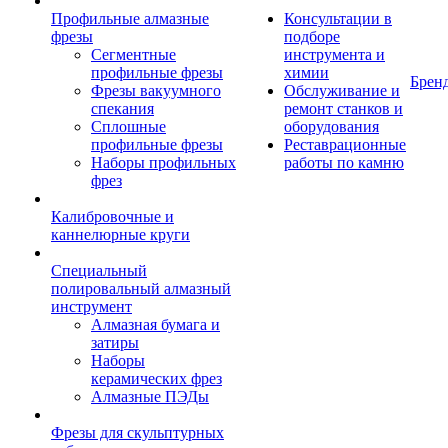
Профильные алмазные
Консультации в
фрезы
подборе
Сегментные
инструмента и
профильные фрезы
химии
Брен
Фрезы вакуумного
Обслуживание и
спекания
ремонт станков и
Сплошные
оборудования
профильные фрезы
Реставрационные
Наборы профильных
работы по камню
фрез
Калибровочные и
каннелюрные круги
Специальный
полировальный алмазный
инструмент
Алмазная бумага и
затиры
Наборы
керамических фрез
Алмазные ПЭДы
Фрезы для скульптурных