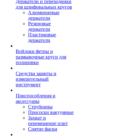
Держатели и переходники
для шлифовальных кругов
Алюминиевые
держатели
Резиновые
держатели
Пластиковые
держатели
Войлоки фетры и
размывочные круги для
полировки
Средства защиты и
измерительный
инструмент
Приспособления и
аксессуары
Струбцины
Присоски вакуумные
Захват и
перемещение плит
Снятие фаски