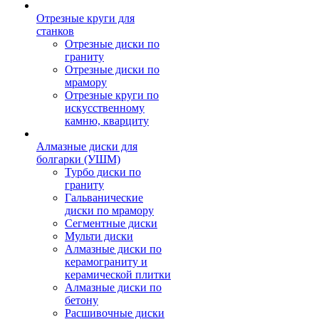
Отрезные круги для
станков
Отрезные диски по
граниту
Отрезные диски по
мрамору
Отрезные круги по
искусственному
камню, кварциту
Алмазные диски для
болгарки (УШМ)
Турбо диски по
граниту
Гальванические
диски по мрамору
Сегментные диски
Мульти диски
Алмазные диски по
керамограниту и
керамической плитки
Алмазные диски по
бетону
Расшивочные диски