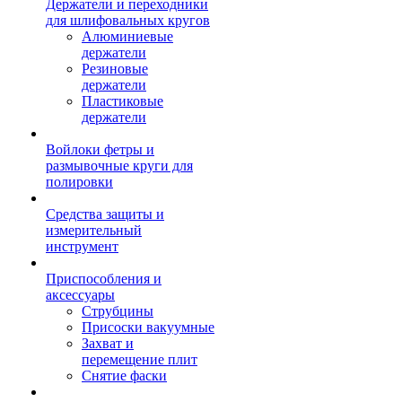
Держатели и переходники
для шлифовальных кругов
Алюминиевые
держатели
Резиновые
держатели
Пластиковые
держатели
Войлоки фетры и
размывочные круги для
полировки
Средства защиты и
измерительный
инструмент
Приспособления и
аксессуары
Струбцины
Присоски вакуумные
Захват и
перемещение плит
Снятие фаски