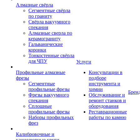
Алмазные свёрла
Сегментные свёрла
по граниту
Свёрла вакуумного
спекания
Алмазные сверла по
керамограниту
Гальванические
коронки
Тонкостенные свёрла
для ЧПУ
Услуги
Профильные алмазные
Консультации в
фрезы
подборе
Сегментные
инструмента и
профильные фрезы
химии
Брен
Фрезы вакуумного
Обслуживание и
спекания
ремонт станков и
Сплошные
оборудования
профильные фрезы
Реставрационные
Наборы профильных
работы по камню
фрез
Калибровочные и
каннелюрные круги