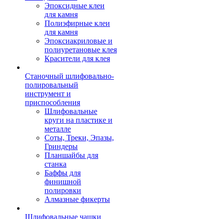
Эпоксидные клеи
для камня
Полиэфирные клеи
для камня
Эпоксиакриловые и
полиуретановые клея
Красители для клея
Станочный шлифовально-
полировальный
инструмент и
приспособления
Шлифовальные
круги на пластике и
металле
Соты, Треки, Эпазы,
Гриндеры
Планшайбы для
станка
Баффы для
финишной
полировки
Алмазные фикерты
Шлифовальные чашки