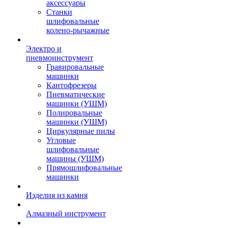
аксессуары
Станки
шлифовальные
колено-рычажные
Электро и
пневмоинструмент
Гравировальные
машинки
Кантофрезеры
Пневматические
машинки (УШМ)
Полировальные
машинки (УШМ)
Циркулярные пилы
Угловые
шлифовальные
машины (УШМ)
Прямошлифовальные
машинки
Изделия из камня
Алмазный инструмент