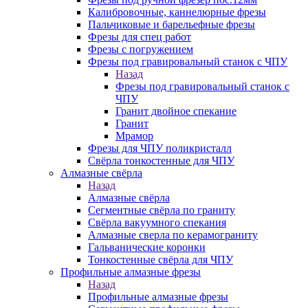
Калибровочные, каннелюрные фрезы
Пальчиковые и барельефные фрезы
Фрезы для спец работ
Фрезы с погружением
Фрезы под гравировальный станок с ЧПУ
Назад
Фрезы под гравировальный станок с
ЧПУ
Гранит двойное спекание
Гранит
Мрамор
Фрезы для ЧПУ поликристалл
Свёрла тонкостенные для ЧПУ
Алмазные свёрла
Назад
Алмазные свёрла
Сегментные свёрла по граниту
Свёрла вакуумного спекания
Алмазные сверла по керамограниту
Гальванические коронки
Тонкостенные свёрла для ЧПУ
Профильные алмазные фрезы
Назад
Профильные алмазные фрезы