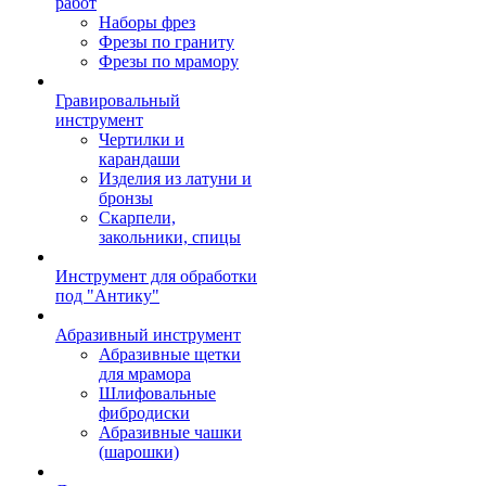
работ
Наборы фрез
Фрезы по граниту
Фрезы по мрамору
Гравировальный
инструмент
Чертилки и
карандаши
Изделия из латуни и
бронзы
Скарпели,
закольники, спицы
Инструмент для обработки
под "Антику"
Абразивный инструмент
Абразивные щетки
для мрамора
Шлифовальные
фибродиски
Абразивные чашки
(шарошки)