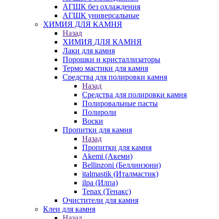
АГШК без охлаждения
АГШК универсальные
ХИМИЯ ДЛЯ КАМНЯ
Назад
ХИМИЯ ДЛЯ КАМНЯ
Лаки для камня
Порошки и кристаллизаторы
Термо мастики для камня
Средства для полировки камня
Назад
Средства для полировки камня
Полировальные пасты
Полироли
Воски
Пропитки для камня
Назад
Пропитки для камня
Akemi (Акеми)
Bellinzoni (Беллинзони)
italmastik (Италмастик)
ilpa (Илпа)
Tenax (Тенакс)
Очистители для камня
Клеи для камня
Назад