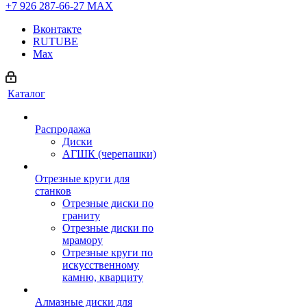
+7 926 287-66-27
МАХ
Вконтакте
RUTUBE
Max
Каталог
Распродажа
Диски
АГШК (черепашки)
Отрезные круги для
станков
Отрезные диски по
граниту
Отрезные диски по
мрамору
Отрезные круги по
искусственному
камню, кварциту
Алмазные диски для