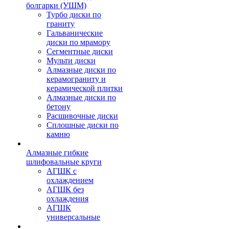
болгарки (УШМ)
Турбо диски по
граниту
Гальванические
диски по мрамору
Сегментные диски
Мульти диски
Алмазные диски по
керамограниту и
керамической плитки
Алмазные диски по
бетону
Расшивочные диски
Сплошные диски по
камню
Алмазные гибкие
шлифовальные круги
АГШК с
охлаждением
АГШК без
охлаждения
АГШК
универсальные