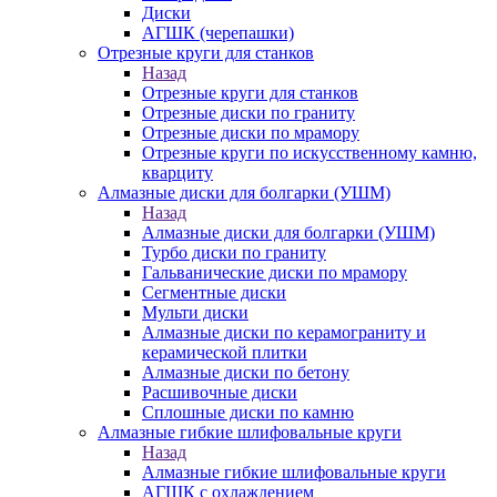
Диски
АГШК (черепашки)
Отрезные круги для станков
Назад
Отрезные круги для станков
Отрезные диски по граниту
Отрезные диски по мрамору
Отрезные круги по искусственному камню,
кварциту
Алмазные диски для болгарки (УШМ)
Назад
Алмазные диски для болгарки (УШМ)
Турбо диски по граниту
Гальванические диски по мрамору
Сегментные диски
Мульти диски
Алмазные диски по керамограниту и
керамической плитки
Алмазные диски по бетону
Расшивочные диски
Сплошные диски по камню
Алмазные гибкие шлифовальные круги
Назад
Алмазные гибкие шлифовальные круги
АГШК с охлаждением