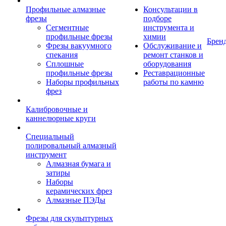
Профильные алмазные
Консультации в
фрезы
подборе
Сегментные
инструмента и
профильные фрезы
химии
Брен
Фрезы вакуумного
Обслуживание и
спекания
ремонт станков и
Сплошные
оборудования
профильные фрезы
Реставрационные
Наборы профильных
работы по камню
фрез
Калибровочные и
каннелюрные круги
Специальный
полировальный алмазный
инструмент
Алмазная бумага и
затиры
Наборы
керамических фрез
Алмазные ПЭДы
Фрезы для скульптурных