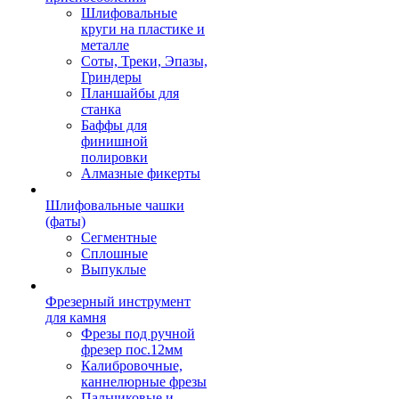
Шлифовальные
круги на пластике и
металле
Соты, Треки, Эпазы,
Гриндеры
Планшайбы для
станка
Баффы для
финишной
полировки
Алмазные фикерты
Шлифовальные чашки
(фаты)
Сегментные
Сплошные
Выпуклые
Фрезерный инструмент
для камня
Фрезы под ручной
фрезер пос.12мм
Калибровочные,
каннелюрные фрезы
Пальчиковые и