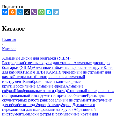
Поделиться
Каталог
Главная
-
Каталог
-
Алмазные диски для болгарки (УШМ)
Распродажа
Отрезные круги для станков
Алмазные диски для
болгарки (УШМ)
Алмазные гибкие шлифовальные круги
Клеи
для камня
ХИМИЯ ДЛЯ КАМНЯ
Фрезерный инструмент для
камня
Специальный полировальный алмазный
инструмент
Калибровочные и каннелюрные
круги
Профильные алмазные фрезы
Алмазные
свёрла
Шлифовальные чашки (фаты)
Станочный шлифовально-
полировальный инструмент и приспособления
Фрезы для
скульптурных работ
Гравировальный инструмент
Инструмент
для обработки под &quot;Антику&quot;
Держатели и
переходники для шлифовальных кругов
Абразивный
инструмент
Войлоки фетры и размывочные круги для