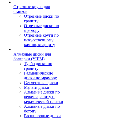
Отрезные круги для
станков
Отрезные диски по
граниту
Отрезные диски по
мрамору
Отрезные круги по
искусственному
камню, кварциту
Алмазные диски для
болгарки (УШМ)
Турбо диски по
граниту
Гальванические
диски по мрамору
Сегментные диски
Мульти диски
Алмазные диски по
керамограниту и
керамической плитки
Алмазные диски по
бетону
Расшивочные диски