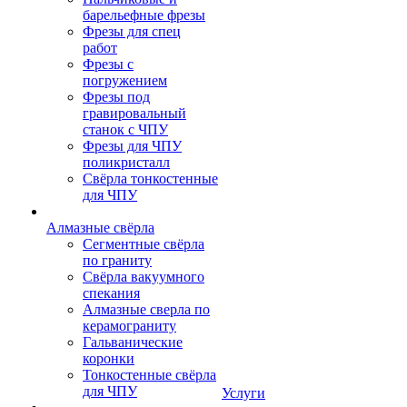
барельефные фрезы
Фрезы для спец
работ
Фрезы с
погружением
Фрезы под
гравировальный
станок с ЧПУ
Фрезы для ЧПУ
поликристалл
Свёрла тонкостенные
для ЧПУ
Алмазные свёрла
Сегментные свёрла
по граниту
Свёрла вакуумного
спекания
Алмазные сверла по
керамограниту
Гальванические
коронки
Тонкостенные свёрла
для ЧПУ
Услуги