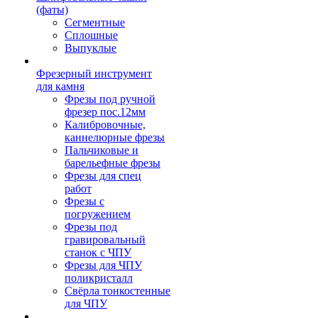
(фаты)
Сегментные
Сплошные
Выпуклые
Фрезерный инструмент
для камня
Фрезы под ручной
фрезер пос.12мм
Калибровочные,
каннелюрные фрезы
Пальчиковые и
барельефные фрезы
Фрезы для спец
работ
Фрезы с
погружением
Фрезы под
гравировальный
станок с ЧПУ
Фрезы для ЧПУ
поликристалл
Свёрла тонкостенные
для ЧПУ