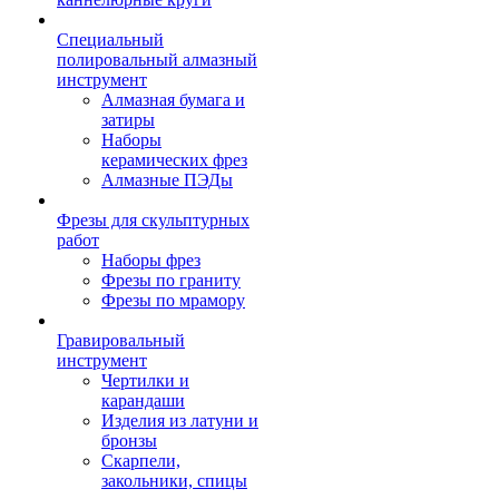
Специальный
полировальный алмазный
инструмент
Алмазная бумага и
затиры
Наборы
керамических фрез
Алмазные ПЭДы
Фрезы для скульптурных
работ
Наборы фрез
Фрезы по граниту
Фрезы по мрамору
Гравировальный
инструмент
Чертилки и
карандаши
Изделия из латуни и
бронзы
Скарпели,
закольники, спицы