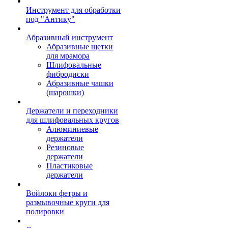
Инструмент для обработки
под "Антику"
Абразивный инструмент
Абразивные щетки
для мрамора
Шлифовальные
фибродиски
Абразивные чашки
(шарошки)
Держатели и переходники
для шлифовальных кругов
Алюминиевые
держатели
Резиновые
держатели
Пластиковые
держатели
Войлоки фетры и
размывочные круги для
полировки