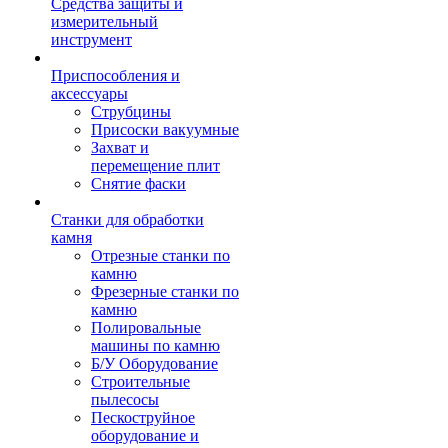
Средства защиты и
измерительный
инструмент
Приспособления и
аксессуары
Струбцины
Присоски вакуумные
Захват и
перемещение плит
Снятие фаски
Станки для обработки
камня
Отрезные станки по
камню
Фрезерные станки по
камню
Полировальные
машины по камню
Б/У Оборудование
Строительные
пылесосы
Пескоструйное
оборудование и