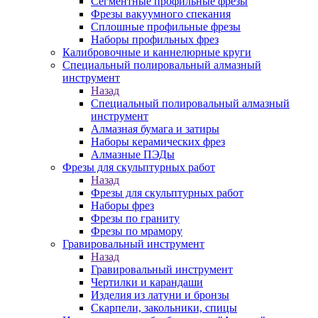
Сегментные профильные фрезы
Фрезы вакуумного спекания
Сплошные профильные фрезы
Наборы профильных фрез
Калибровочные и каннелюрные круги
Специальный полировальный алмазный
инструмент
Назад
Специальный полировальный алмазный
инструмент
Алмазная бумага и затиры
Наборы керамических фрез
Алмазные ПЭДы
Фрезы для скульптурных работ
Назад
Фрезы для скульптурных работ
Наборы фрез
Фрезы по граниту
Фрезы по мрамору
Гравировальный инструмент
Назад
Гравировальный инструмент
Чертилки и карандаши
Изделия из латуни и бронзы
Скарпели, закольники, спицы