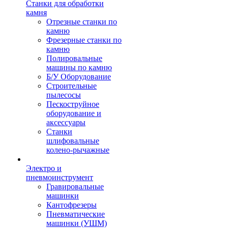
Станки для обработки
камня
Отрезные станки по
камню
Фрезерные станки по
камню
Полировальные
машины по камню
Б/У Оборудование
Строительные
пылесосы
Пескоструйное
оборудование и
аксессуары
Станки
шлифовальные
колено-рычажные
Электро и
пневмоинструмент
Гравировальные
машинки
Кантофрезеры
Пневматические
машинки (УШМ)