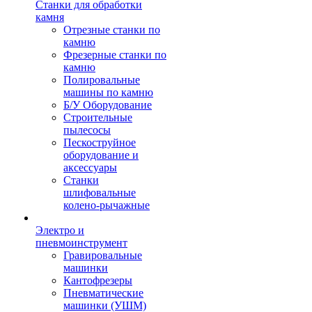
Станки для обработки
камня
Отрезные станки по
камню
Фрезерные станки по
камню
Полировальные
машины по камню
Б/У Оборудование
Строительные
пылесосы
Пескоструйное
оборудование и
аксессуары
Станки
шлифовальные
колено-рычажные
Электро и
пневмоинструмент
Гравировальные
машинки
Кантофрезеры
Пневматические
машинки (УШМ)