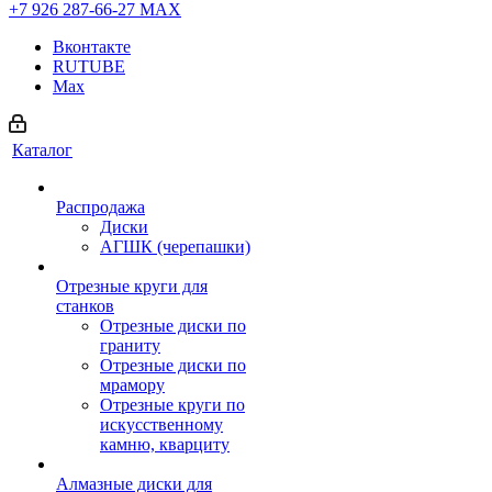
+7 926 287-66-27
МАХ
Вконтакте
RUTUBE
Max
Каталог
Распродажа
Диски
АГШК (черепашки)
Отрезные круги для
станков
Отрезные диски по
граниту
Отрезные диски по
мрамору
Отрезные круги по
искусственному
камню, кварциту
Алмазные диски для