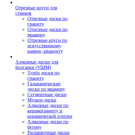
Отрезные круги для
станков
Отрезные диски по
граниту
Отрезные диски по
мрамору
Отрезные круги по
искусственному
камню, кварциту
Алмазные диски для
болгарки (УШМ)
Турбо диски по
граниту
Гальванические
диски по мрамору
Сегментные диски
Мульти диски
Алмазные диски по
керамограниту и
керамической плитки
Алмазные диски по
бетону
Расшивочные диски