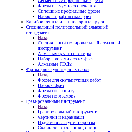
Сегментные профильные фрезы
Фрезы вакуумного спекания
Сплошные профильные фрезы
Наборы профильных фрез
Калибровочные и каннелюрные круги
Специальный полировальный алмазный
инструмент
Назад
Специальный полировальный алмазный
инструмент
Алмазная бумага и затиры
Наборы керамических фрез
Алмазные ПЭДы
Фрезы для скульптурных работ
Назад
Фрезы для скульптурных работ
Наборы фрез
Фрезы по граниту
Фрезы по мрамору
Гравировальный инструмент
Назад
Гравировальный инструмент
Чертилки и карандаши
Изделия из латуни и бронзы
Скарпели, закольники, спицы