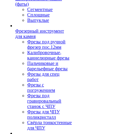
(фаты)
Сегментные
Сплошные
Выпуклые
Фрезерный инструмент
для камня
Фрезы под ручной
фрезер пос.12мм
Калибровочные,
каннелюрные фрезы
Пальчиковые и
барельефные фрезы
Фрезы для спец
работ
Фрезы с
погружением
Фрезы под
гравировальный
станок с ЧПУ
Фрезы для ЧПУ
поликристалл
Свёрла тонкостенные
для ЧПУ