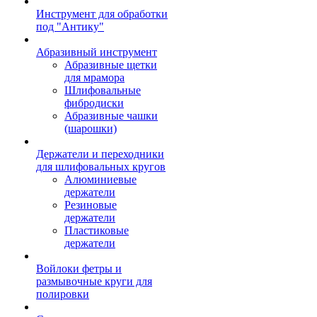
Инструмент для обработки
под "Антику"
Абразивный инструмент
Абразивные щетки
для мрамора
Шлифовальные
фибродиски
Абразивные чашки
(шарошки)
Держатели и переходники
для шлифовальных кругов
Алюминиевые
держатели
Резиновые
держатели
Пластиковые
держатели
Войлоки фетры и
размывочные круги для
полировки