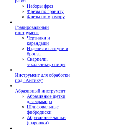
работ
Наборы фрез
Фрезы по граниту
Фрезы по мрамору
Гравировальный
инструмент
Чертилки и
карандаши
Изделия из латуни и
бронзы
Скарпели,
закольники, спицы
Инструмент для обработки
под "Антику"
Абразивный инструмент
Абразивные щетки
для мрамора
Шлифовальные
фибродиски
Абразивные чашки
(шарошки)