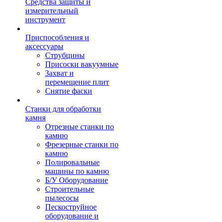
Средства защиты и
измерительный
инструмент
Приспособления и
аксессуары
Струбцины
Присоски вакуумные
Захват и
перемещение плит
Снятие фаски
Станки для обработки
камня
Отрезные станки по
камню
Фрезерные станки по
камню
Полировальные
машины по камню
Б/У Оборудование
Строительные
пылесосы
Пескоструйное
оборудование и