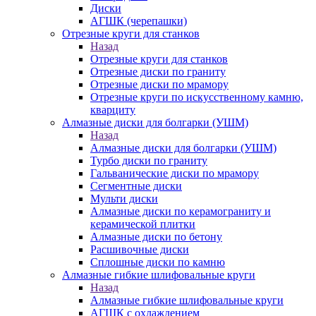
Диски
АГШК (черепашки)
Отрезные круги для станков
Назад
Отрезные круги для станков
Отрезные диски по граниту
Отрезные диски по мрамору
Отрезные круги по искусственному камню,
кварциту
Алмазные диски для болгарки (УШМ)
Назад
Алмазные диски для болгарки (УШМ)
Турбо диски по граниту
Гальванические диски по мрамору
Сегментные диски
Мульти диски
Алмазные диски по керамограниту и
керамической плитки
Алмазные диски по бетону
Расшивочные диски
Сплошные диски по камню
Алмазные гибкие шлифовальные круги
Назад
Алмазные гибкие шлифовальные круги
АГШК с охлаждением