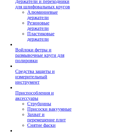
Держатели и переходники
для шлифовальных кругов
Алюминиевые
держатели
Резиновые
держатели
Пластиковые
держатели
Войлоки фетры и
размывочные круги для
полировки
Средства защиты и
измерительный
инструмент
Приспособления и
аксессуары
Струбцины
Присоски вакуумные
Захват и
перемещение плит
Снятие фаски