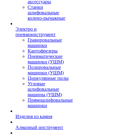
аксессуары
Станки
шлифовальные
колено-рычажные
Электро и
пневмоинструмент
Гравировальные
машинки
Кантофрезеры
Пневматические
машинки (УШМ)
Полировальные
машинки (УШМ)
Циркулярные пилы
Угловые
шлифовальные
машины (УШМ)
Прямошлифовальные
машинки
Изделия из камня
Алмазный инструмент