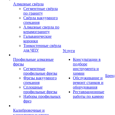
Алмазные свёрла
Сегментные свёрла
по граниту
Свёрла вакуумного
спекания
Алмазные сверла по
керамограниту
Гальванические
коронки
Тонкостенные свёрла
для ЧПУ
Услуги
Профильные алмазные
Консультации в
фрезы
подборе
Сегментные
инструмента и
профильные фрезы
химии
Брен
Фрезы вакуумного
Обслуживание и
спекания
ремонт станков и
Сплошные
оборудования
профильные фрезы
Реставрационные
Наборы профильных
работы по камню
фрез
Калибровочные и
каннелюрные круги