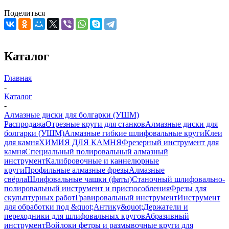
Поделиться
Каталог
Главная
-
Каталог
-
Алмазные диски для болгарки (УШМ)
Распродажа
Отрезные круги для станков
Алмазные диски для
болгарки (УШМ)
Алмазные гибкие шлифовальные круги
Клеи
для камня
ХИМИЯ ДЛЯ КАМНЯ
Фрезерный инструмент для
камня
Специальный полировальный алмазный
инструмент
Калибровочные и каннелюрные
круги
Профильные алмазные фрезы
Алмазные
свёрла
Шлифовальные чашки (фаты)
Станочный шлифовально-
полировальный инструмент и приспособления
Фрезы для
скульптурных работ
Гравировальный инструмент
Инструмент
для обработки под &quot;Антику&quot;
Держатели и
переходники для шлифовальных кругов
Абразивный
инструмент
Войлоки фетры и размывочные круги для