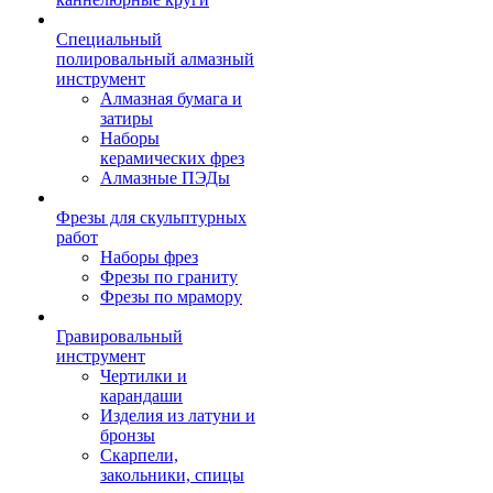
Специальный
полировальный алмазный
инструмент
Алмазная бумага и
затиры
Наборы
керамических фрез
Алмазные ПЭДы
Фрезы для скульптурных
работ
Наборы фрез
Фрезы по граниту
Фрезы по мрамору
Гравировальный
инструмент
Чертилки и
карандаши
Изделия из латуни и
бронзы
Скарпели,
закольники, спицы