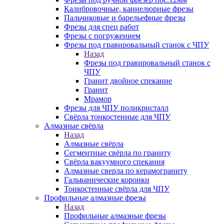
Калибровочные, каннелюрные фрезы
Пальчиковые и барельефные фрезы
Фрезы для спец работ
Фрезы с погружением
Фрезы под гравировальный станок с ЧПУ
Назад
Фрезы под гравировальный станок с
ЧПУ
Гранит двойное спекание
Гранит
Мрамор
Фрезы для ЧПУ поликристалл
Свёрла тонкостенные для ЧПУ
Алмазные свёрла
Назад
Алмазные свёрла
Сегментные свёрла по граниту
Свёрла вакуумного спекания
Алмазные сверла по керамограниту
Гальванические коронки
Тонкостенные свёрла для ЧПУ
Профильные алмазные фрезы
Назад
Профильные алмазные фрезы