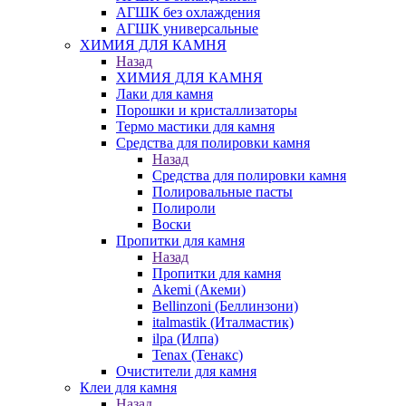
АГШК без охлаждения
АГШК универсальные
ХИМИЯ ДЛЯ КАМНЯ
Назад
ХИМИЯ ДЛЯ КАМНЯ
Лаки для камня
Порошки и кристаллизаторы
Термо мастики для камня
Средства для полировки камня
Назад
Средства для полировки камня
Полировальные пасты
Полироли
Воски
Пропитки для камня
Назад
Пропитки для камня
Akemi (Акеми)
Bellinzoni (Беллинзони)
italmastik (Италмастик)
ilpa (Илпа)
Tenax (Тенакс)
Очистители для камня
Клеи для камня
Назад