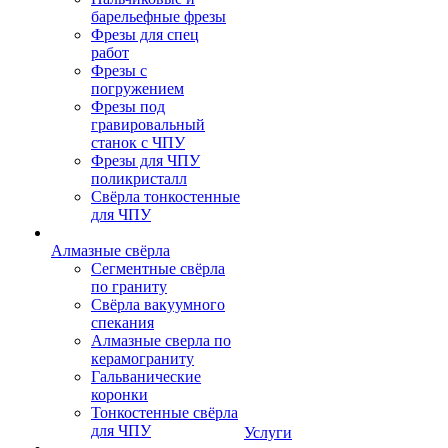
барельефные фрезы
Фрезы для спец
работ
Фрезы с
погружением
Фрезы под
гравировальный
станок с ЧПУ
Фрезы для ЧПУ
поликристалл
Свёрла тонкостенные
для ЧПУ
Алмазные свёрла
Сегментные свёрла
по граниту
Свёрла вакуумного
спекания
Алмазные сверла по
керамограниту
Гальванические
коронки
Тонкостенные свёрла
для ЧПУ
Услуги