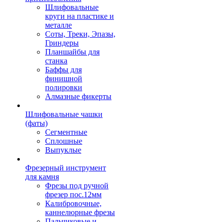
Шлифовальные
круги на пластике и
металле
Соты, Треки, Эпазы,
Гриндеры
Планшайбы для
станка
Баффы для
финишной
полировки
Алмазные фикерты
Шлифовальные чашки
(фаты)
Сегментные
Сплошные
Выпуклые
Фрезерный инструмент
для камня
Фрезы под ручной
фрезер пос.12мм
Калибровочные,
каннелюрные фрезы
Пальчиковые и