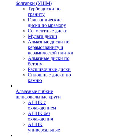
болгарки (УШМ)
Турбо диски по
граниту
Гальванические
диски по мрамору
Сегментные диски
Мульти диски
Алмазные диски по
керамограниту и
керамической плитки
Алмазные диски по
бетону
Расшивочные диски
Сплошные диски по
камню
Алмазные гибкие
шлифовальные круги
АГШК с
охлаждением
АГШК без
охлаждения
АГШК
универсальные