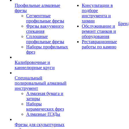
Профильные алмазные
Консультации в
фрезы
подборе
Сегментные
инструмента и
профильные фрезы
химии
Брен
Фрезы вакуумного
Обслуживание и
спекания
ремонт станков и
Сплошные
оборудования
профильные фрезы
Реставрационные
Наборы профильных
работы по камню
фрез
Калибровочные и
каннелюрные круги
Специальный
полировальный алмазный
инструмент
Алмазная бумага и
затиры
Наборы
керамических фрез
Алмазные ПЭДы
Фрезы для скульптурных