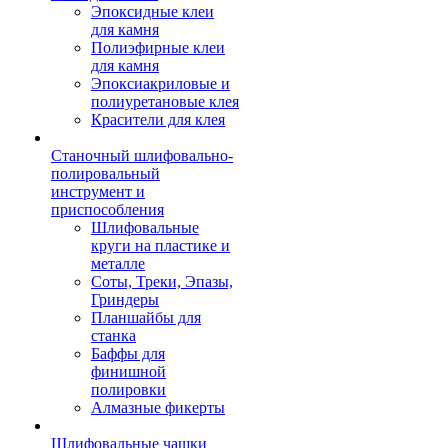
Эпоксидные клеи
для камня
Полиэфирные клеи
для камня
Эпоксиакриловые и
полиуретановые клея
Красители для клея
Станочный шлифовально-
полировальный
инструмент и
приспособления
Шлифовальные
круги на пластике и
металле
Соты, Треки, Эпазы,
Гриндеры
Планшайбы для
станка
Баффы для
финишной
полировки
Алмазные фикерты
Шлифовальные чашки