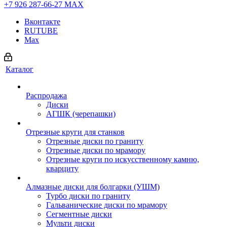
+7 926 287-66-27
МАХ
Вконтакте
RUTUBE
Max
Каталог
Распродажа
Диски
АГШК (черепашки)
Отрезные круги для станков
Отрезные диски по граниту
Отрезные диски по мрамору
Отрезные круги по искусственному камню,
кварциту
Алмазные диски для болгарки (УШМ)
Турбо диски по граниту
Гальванические диски по мрамору
Сегментные диски
Мульти диски