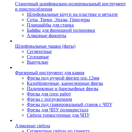
Станочный шлифовально-полировальный инструмент
и приспособления
Шлифовальные круги на пластике и металле
Соты, Треки, Эпазы, Гриндеры
Планшайбы для станка
Баффы для финишной полировки
Алмазные фикерты
Шлифовальные чашки (фаты)
Сегментные
Сплошные
Выпуклые
Фрезерный инструмент для камня
Фрезы под ручной фрезер пос.12мм
Калибровочные, каннелюрные фрезы
Пальчиковые и барельефные фрезы
Фрезы для спец работ
Фрезы с погружением
Фрезы под гравировальный станок с ЧПУ
Фрезы для ЧПУ поликристалл
Свёрла тонкостенные для ЧПУ
Алмазные свёрла
Сегментные свёрла по граниту