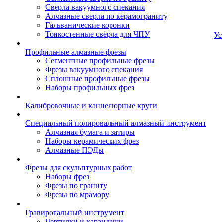
Свёрла вакуумного спекания
Алмазные сверла по керамограниту
Гальванические коронки
Тонкостенные свёрла для ЧПУ
Ус
Профильные алмазные фрезы
Сегментные профильные фрезы
Фрезы вакуумного спекания
Сплошные профильные фрезы
Наборы профильных фрез
Калибровочные и каннелюрные круги
Специальный полировальный алмазный инструмент
Алмазная бумага и затиры
Наборы керамических фрез
Алмазные ПЭДы
Фрезы для скульптурных работ
Наборы фрез
Фрезы по граниту
Фрезы по мрамору
Гравировальный инструмент
Чертилки и карандаши