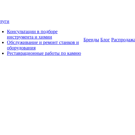
луги
Консультации в подборе
инструмента и химии
Бренды
Блог
Распродаж
Обслуживание и ремонт станков и
оборудования
Реставрационные работы по камню