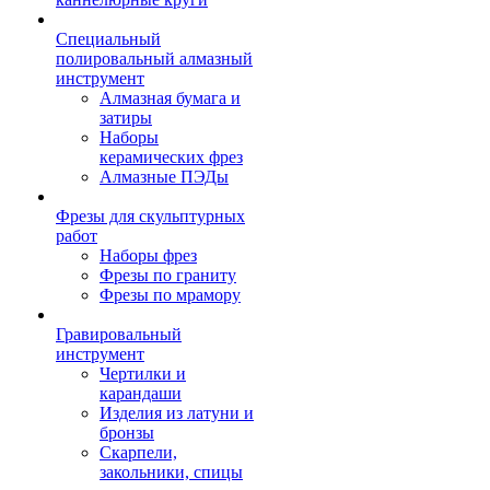
Специальный
полировальный алмазный
инструмент
Алмазная бумага и
затиры
Наборы
керамических фрез
Алмазные ПЭДы
Фрезы для скульптурных
работ
Наборы фрез
Фрезы по граниту
Фрезы по мрамору
Гравировальный
инструмент
Чертилки и
карандаши
Изделия из латуни и
бронзы
Скарпели,
закольники, спицы