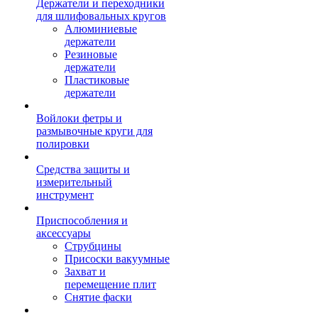
Держатели и переходники
для шлифовальных кругов
Алюминиевые
держатели
Резиновые
держатели
Пластиковые
держатели
Войлоки фетры и
размывочные круги для
полировки
Средства защиты и
измерительный
инструмент
Приспособления и
аксессуары
Струбцины
Присоски вакуумные
Захват и
перемещение плит
Снятие фаски