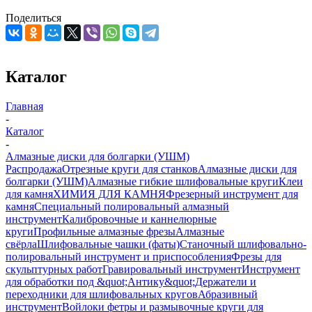
Поделиться
Каталог
Главная
-
Каталог
-
Алмазные диски для болгарки (УШМ)
Распродажа
Отрезные круги для станков
Алмазные диски для
болгарки (УШМ)
Алмазные гибкие шлифовальные круги
Клеи
для камня
ХИМИЯ ДЛЯ КАМНЯ
Фрезерный инструмент для
камня
Специальный полировальный алмазный
инструмент
Калибровочные и каннелюрные
круги
Профильные алмазные фрезы
Алмазные
свёрла
Шлифовальные чашки (фаты)
Станочный шлифовально-
полировальный инструмент и приспособления
Фрезы для
скульптурных работ
Гравировальный инструмент
Инструмент
для обработки под &quot;Антику&quot;
Держатели и
переходники для шлифовальных кругов
Абразивный
инструмент
Войлоки фетры и размывочные круги для