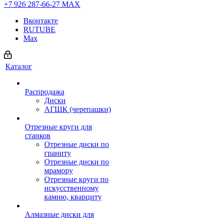
+7 926 287-66-27
МАХ
Вконтакте
RUTUBE
Max
Каталог
Распродажа
Диски
АГШК (черепашки)
Отрезные круги для
станков
Отрезные диски по
граниту
Отрезные диски по
мрамору
Отрезные круги по
искусственному
камню, кварциту
Алмазные диски для