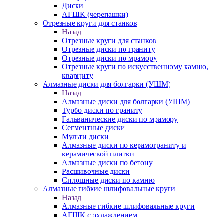
Диски
АГШК (черепашки)
Отрезные круги для станков
Назад
Отрезные круги для станков
Отрезные диски по граниту
Отрезные диски по мрамору
Отрезные круги по искусственному камню,
кварциту
Алмазные диски для болгарки (УШМ)
Назад
Алмазные диски для болгарки (УШМ)
Турбо диски по граниту
Гальванические диски по мрамору
Сегментные диски
Мульти диски
Алмазные диски по керамограниту и
керамической плитки
Алмазные диски по бетону
Расшивочные диски
Сплошные диски по камню
Алмазные гибкие шлифовальные круги
Назад
Алмазные гибкие шлифовальные круги
АГШК с охлаждением