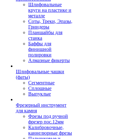
Шлифовальные
круги на пластике и
металле
Соты, Треки, Эпазы,
Гриндеры
Планшайбы для
станка
Баффы для
финишной
полировки
Алмазные фикерты
Шлифовальные чашки
(фаты)
Сегментные
Сплошные
Выпуклые
Фрезерный инструмент
для камня
Фрезы под ручной
фрезер пос.12мм
Калибровочные,
каннелюрные фрезы
Пальчиковые и