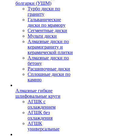
болгарки (УШМ)
Турбо диски по
граниту
Гальванические
диски по мрамору
Сегментные диски
Мульти диски
Алмазные диски по
керамограниту и
керамической плитки
Алмазные диски по
бетону
Расшивочные диски
Сплошные диски по
камню
Алмазные гибкие
шлифовальные круги
АГШК с
охлаждением
АГШК без
охлаждения
АГШК
универсальные