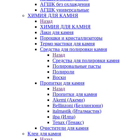
АГШК без охлаждения
АГШК универсальные
ХИМИЯ ДЛЯ КАМНЯ
Назад
ХИМИЯ ДЛЯ КАМНЯ
Лаки для камня
Порошки и кристаллизаторы
Термо мастики для камня
Средства для полировки камня
Назад
Средства для полировки камня
Полировальные пасты
Полироли
Воски
Пропитки для камня
Назад
Пропитки для камня
Akemi (Акеми)
Bellinzoni (Беллинзони)
italmastik (Италмастик)
ilpa (Илпа)
Tenax (Тенакс)
Очистители для камня
Клеи для камня
Назад