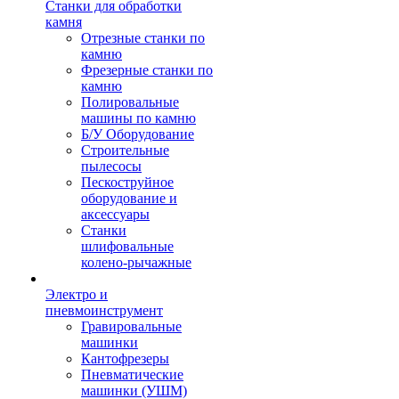
Станки для обработки
камня
Отрезные станки по
камню
Фрезерные станки по
камню
Полировальные
машины по камню
Б/У Оборудование
Строительные
пылесосы
Пескоструйное
оборудование и
аксессуары
Станки
шлифовальные
колено-рычажные
Электро и
пневмоинструмент
Гравировальные
машинки
Кантофрезеры
Пневматические
машинки (УШМ)