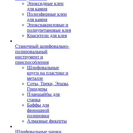
Эпоксидные клеи
для камня
Полиэфирные клеи
для камня
Эпоксиакриловые и
полиуретановые клея
Красители для клея
Станочный шлифовально-
полировальный
инструмент и
приспособления
Шлифовальные
круги на пластике и
металле
Соты, Треки, Эпазы,
Гриндеры
Планшайбы для
станка
Баффы для
финишной
полировки
Алмазные фикерты
Шлифовальные чашки