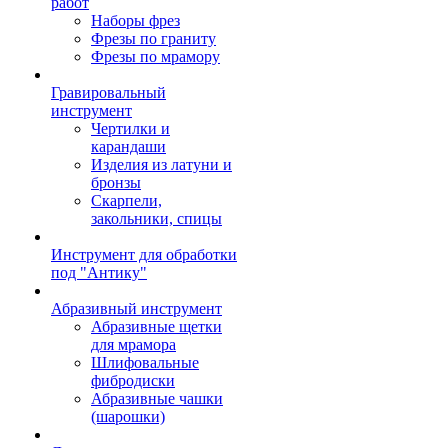
работ
Наборы фрез
Фрезы по граниту
Фрезы по мрамору
Гравировальный
инструмент
Чертилки и
карандаши
Изделия из латуни и
бронзы
Скарпели,
закольники, спицы
Инструмент для обработки
под "Антику"
Абразивный инструмент
Абразивные щетки
для мрамора
Шлифовальные
фибродиски
Абразивные чашки
(шарошки)