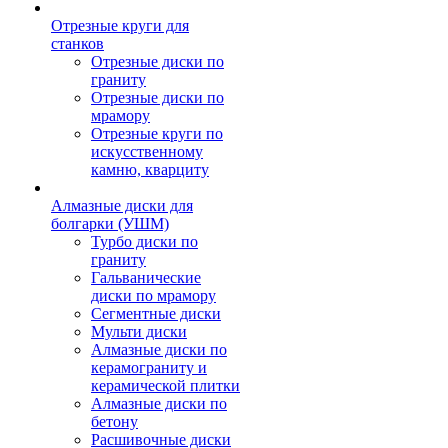
Отрезные круги для
станков
Отрезные диски по
граниту
Отрезные диски по
мрамору
Отрезные круги по
искусственному
камню, кварциту
Алмазные диски для
болгарки (УШМ)
Турбо диски по
граниту
Гальванические
диски по мрамору
Сегментные диски
Мульти диски
Алмазные диски по
керамограниту и
керамической плитки
Алмазные диски по
бетону
Расшивочные диски