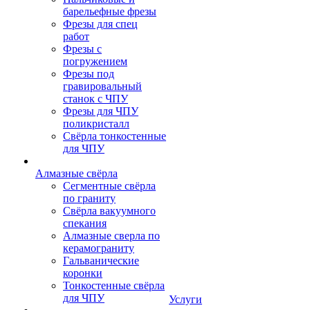
барельефные фрезы
Фрезы для спец
работ
Фрезы с
погружением
Фрезы под
гравировальный
станок с ЧПУ
Фрезы для ЧПУ
поликристалл
Свёрла тонкостенные
для ЧПУ
Алмазные свёрла
Сегментные свёрла
по граниту
Свёрла вакуумного
спекания
Алмазные сверла по
керамограниту
Гальванические
коронки
Тонкостенные свёрла
для ЧПУ
Услуги