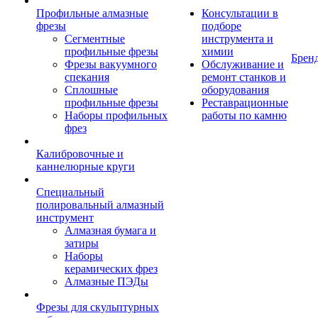
Профильные алмазные
Консультации в
фрезы
подборе
Сегментные
инструмента и
профильные фрезы
химии
Брен
Фрезы вакуумного
Обслуживание и
спекания
ремонт станков и
Сплошные
оборудования
профильные фрезы
Реставрационные
Наборы профильных
работы по камню
фрез
Калибровочные и
каннелюрные круги
Специальный
полировальный алмазный
инструмент
Алмазная бумага и
затиры
Наборы
керамических фрез
Алмазные ПЭДы
Фрезы для скульптурных