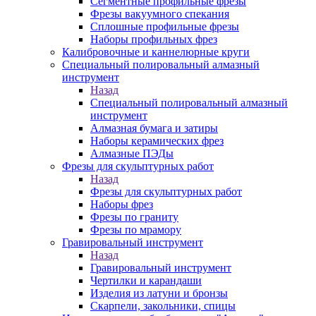
Сегментные профильные фрезы
Фрезы вакуумного спекания
Сплошные профильные фрезы
Наборы профильных фрез
Калибровочные и каннелюрные круги
Специальный полировальный алмазный
инструмент
Назад
Специальный полировальный алмазный
инструмент
Алмазная бумага и затиры
Наборы керамических фрез
Алмазные ПЭДы
Фрезы для скульптурных работ
Назад
Фрезы для скульптурных работ
Наборы фрез
Фрезы по граниту
Фрезы по мрамору
Гравировальный инструмент
Назад
Гравировальный инструмент
Чертилки и карандаши
Изделия из латуни и бронзы
Скарпели, закольники, спицы