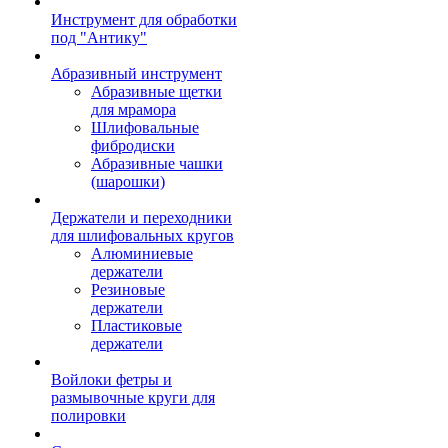
Инструмент для обработки
под "Антику"
Абразивный инструмент
Абразивные щетки
для мрамора
Шлифовальные
фибродиски
Абразивные чашки
(шарошки)
Держатели и переходники
для шлифовальных кругов
Алюминиевые
держатели
Резиновые
держатели
Пластиковые
держатели
Войлоки фетры и
размывочные круги для
полировки