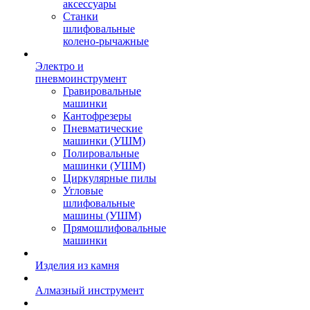
аксессуары
Станки
шлифовальные
колено-рычажные
Электро и
пневмоинструмент
Гравировальные
машинки
Кантофрезеры
Пневматические
машинки (УШМ)
Полировальные
машинки (УШМ)
Циркулярные пилы
Угловые
шлифовальные
машины (УШМ)
Прямошлифовальные
машинки
Изделия из камня
Алмазный инструмент