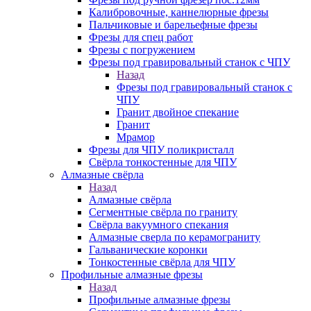
Калибровочные, каннелюрные фрезы
Пальчиковые и барельефные фрезы
Фрезы для спец работ
Фрезы с погружением
Фрезы под гравировальный станок с ЧПУ
Назад
Фрезы под гравировальный станок с
ЧПУ
Гранит двойное спекание
Гранит
Мрамор
Фрезы для ЧПУ поликристалл
Свёрла тонкостенные для ЧПУ
Алмазные свёрла
Назад
Алмазные свёрла
Сегментные свёрла по граниту
Свёрла вакуумного спекания
Алмазные сверла по керамограниту
Гальванические коронки
Тонкостенные свёрла для ЧПУ
Профильные алмазные фрезы
Назад
Профильные алмазные фрезы