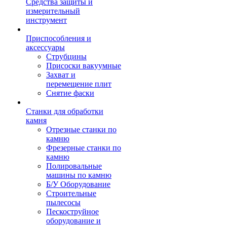
Средства защиты и
измерительный
инструмент
Приспособления и
аксессуары
Струбцины
Присоски вакуумные
Захват и
перемещение плит
Снятие фаски
Станки для обработки
камня
Отрезные станки по
камню
Фрезерные станки по
камню
Полировальные
машины по камню
Б/У Оборудование
Строительные
пылесосы
Пескоструйное
оборудование и