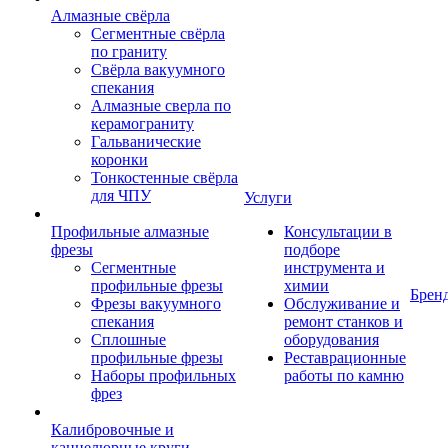
Алмазные свёрла
Сегментные свёрла
по граниту
Свёрла вакуумного
спекания
Алмазные сверла по
керамограниту
Гальванические
коронки
Тонкостенные свёрла
для ЧПУ
Услуги
Профильные алмазные
Консультации в
фрезы
подборе
Сегментные
инструмента и
профильные фрезы
химии
Брен
Фрезы вакуумного
Обслуживание и
спекания
ремонт станков и
Сплошные
оборудования
профильные фрезы
Реставрационные
Наборы профильных
работы по камню
фрез
Калибровочные и
каннелюрные круги