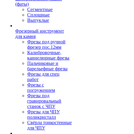
(фаты)
Сегментные
Сплошные
Выпуклые
Фрезерный инструмент
для камня
Фрезы под ручной
фрезер пос.12мм
Калибровочные,
каннелюрные фрезы
Пальчиковые и
барельефные фрезы
Фрезы для спец
работ
Фрезы с
погружением
Фрезы под
гравировальный
станок с ЧПУ
Фрезы для ЧПУ
поликристалл
Свёрла тонкостенные
для ЧПУ