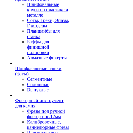
Шлифовальные
круги на пластике и
металле
Соты, Треки, Эпазы,
Гриндеры
Планшайбы для
станка
Баффы для
финишной
полировки
Алмазные фикерты
Шлифовальные чашки
(фаты)
Сегментные
Сплошные
Выпуклые
Фрезерный инструмент
для камня
Фрезы под ручной
фрезер пос.12мм
Калибровочные,
каннелюрные фрезы
Пальчиковые и