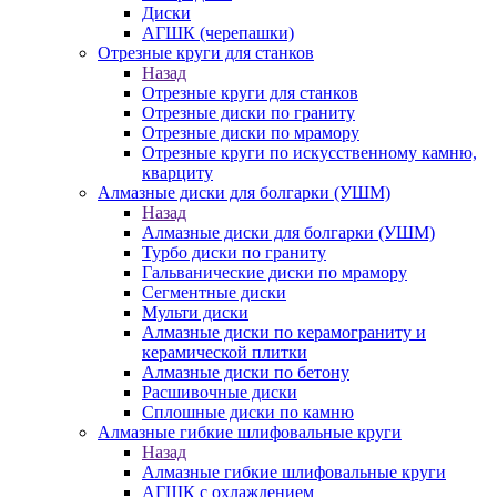
Диски
АГШК (черепашки)
Отрезные круги для станков
Назад
Отрезные круги для станков
Отрезные диски по граниту
Отрезные диски по мрамору
Отрезные круги по искусственному камню,
кварциту
Алмазные диски для болгарки (УШМ)
Назад
Алмазные диски для болгарки (УШМ)
Турбо диски по граниту
Гальванические диски по мрамору
Сегментные диски
Мульти диски
Алмазные диски по керамограниту и
керамической плитки
Алмазные диски по бетону
Расшивочные диски
Сплошные диски по камню
Алмазные гибкие шлифовальные круги
Назад
Алмазные гибкие шлифовальные круги
АГШК с охлаждением