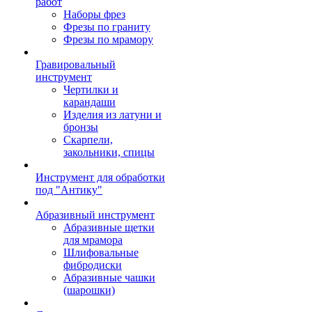
работ
Наборы фрез
Фрезы по граниту
Фрезы по мрамору
Гравировальный
инструмент
Чертилки и
карандаши
Изделия из латуни и
бронзы
Скарпели,
закольники, спицы
Инструмент для обработки
под "Антику"
Абразивный инструмент
Абразивные щетки
для мрамора
Шлифовальные
фибродиски
Абразивные чашки
(шарошки)