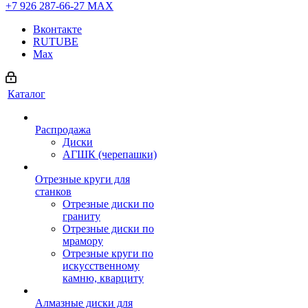
+7 926 287-66-27
МАХ
Вконтакте
RUTUBE
Max
Каталог
Распродажа
Диски
АГШК (черепашки)
Отрезные круги для
станков
Отрезные диски по
граниту
Отрезные диски по
мрамору
Отрезные круги по
искусственному
камню, кварциту
Алмазные диски для