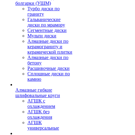
болгарки (УШМ)
Турбо диски по
граниту
Гальванические
диски по мрамору
Сегментные диски
Мульти диски
Алмазные диски по
керамограниту и
керамической плитки
Алмазные диски по
бетону
Расшивочные диски
Сплошные диски по
камню
Алмазные гибкие
шлифовальные круги
АГШК с
охлаждением
АГШК без
охлаждения
АГШК
универсальные