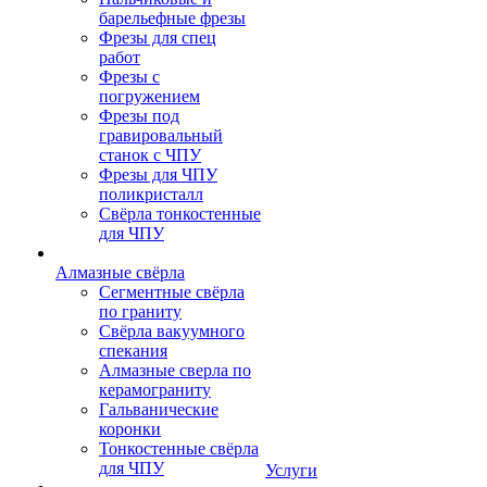
барельефные фрезы
Фрезы для спец
работ
Фрезы с
погружением
Фрезы под
гравировальный
станок с ЧПУ
Фрезы для ЧПУ
поликристалл
Свёрла тонкостенные
для ЧПУ
Алмазные свёрла
Сегментные свёрла
по граниту
Свёрла вакуумного
спекания
Алмазные сверла по
керамограниту
Гальванические
коронки
Тонкостенные свёрла
для ЧПУ
Услуги