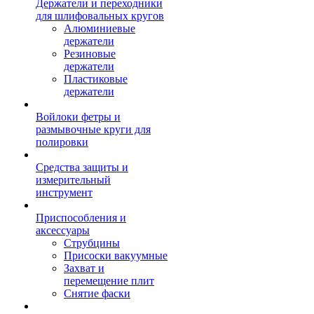
Держатели и переходники
для шлифовальных кругов
Алюминиевые
держатели
Резиновые
держатели
Пластиковые
держатели
Войлоки фетры и
размывочные круги для
полировки
Средства защиты и
измерительный
инструмент
Приспособления и
аксессуары
Струбцины
Присоски вакуумные
Захват и
перемещение плит
Снятие фаски