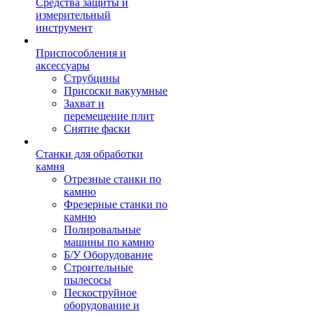
Средства защиты и
измерительный
инструмент
Приспособления и
аксессуары
Струбцины
Присоски вакуумные
Захват и
перемещение плит
Снятие фаски
Станки для обработки
камня
Отрезные станки по
камню
Фрезерные станки по
камню
Полировальные
машины по камню
Б/У Оборудование
Строительные
пылесосы
Пескоструйное
оборудование и