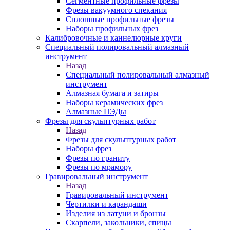
Сегментные профильные фрезы
Фрезы вакуумного спекания
Сплошные профильные фрезы
Наборы профильных фрез
Калибровочные и каннелюрные круги
Специальный полировальный алмазный
инструмент
Назад
Специальный полировальный алмазный
инструмент
Алмазная бумага и затиры
Наборы керамических фрез
Алмазные ПЭДы
Фрезы для скульптурных работ
Назад
Фрезы для скульптурных работ
Наборы фрез
Фрезы по граниту
Фрезы по мрамору
Гравировальный инструмент
Назад
Гравировальный инструмент
Чертилки и карандаши
Изделия из латуни и бронзы
Скарпели, закольники, спицы