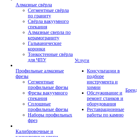
Алмазные свёрла
Сегментные свёрла
по граниту
Свёрла вакуумного
спекания
Алмазные сверла по
керамограниту
Гальванические
коронки
Тонкостенные свёрла
для ЧПУ
Услуги
Профильные алмазные
Консультации в
фрезы
подборе
Сегментные
инструмента и
профильные фрезы
химии
Брен
Фрезы вакуумного
Обслуживание и
спекания
ремонт станков и
Сплошные
оборудования
профильные фрезы
Реставрационные
Наборы профильных
работы по камню
фрез
Калибровочные и
каннелюрные круги