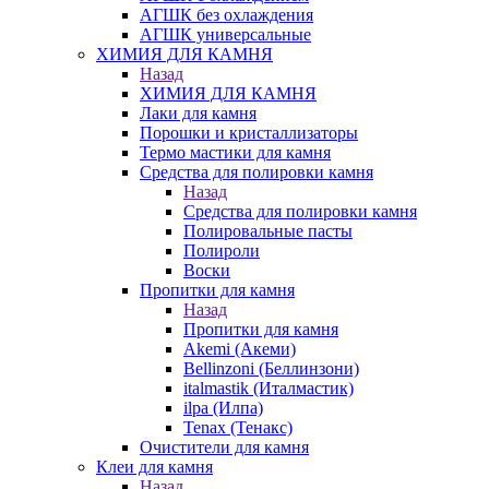
АГШК без охлаждения
АГШК универсальные
ХИМИЯ ДЛЯ КАМНЯ
Назад
ХИМИЯ ДЛЯ КАМНЯ
Лаки для камня
Порошки и кристаллизаторы
Термо мастики для камня
Средства для полировки камня
Назад
Средства для полировки камня
Полировальные пасты
Полироли
Воски
Пропитки для камня
Назад
Пропитки для камня
Akemi (Акеми)
Bellinzoni (Беллинзони)
italmastik (Италмастик)
ilpa (Илпа)
Tenax (Тенакс)
Очистители для камня
Клеи для камня
Назад