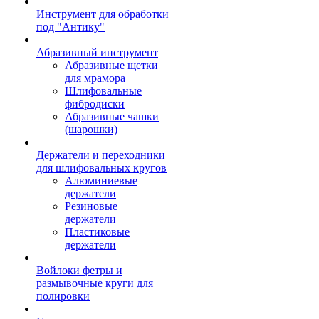
Инструмент для обработки
под "Антику"
Абразивный инструмент
Абразивные щетки
для мрамора
Шлифовальные
фибродиски
Абразивные чашки
(шарошки)
Держатели и переходники
для шлифовальных кругов
Алюминиевые
держатели
Резиновые
держатели
Пластиковые
держатели
Войлоки фетры и
размывочные круги для
полировки