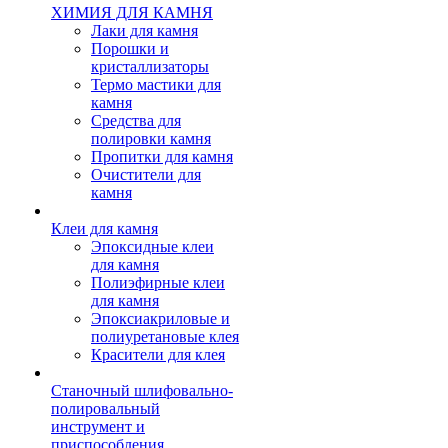
ХИМИЯ ДЛЯ КАМНЯ
Лаки для камня
Порошки и
кристаллизаторы
Термо мастики для
камня
Средства для
полировки камня
Пропитки для камня
Очистители для
камня
Клеи для камня
Эпоксидные клеи
для камня
Полиэфирные клеи
для камня
Эпоксиакриловые и
полиуретановые клея
Красители для клея
Станочный шлифовально-
полировальный
инструмент и
приспособления