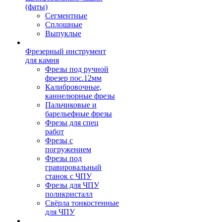
(фаты)
Сегментные
Сплошные
Выпуклые
Фрезерный инструмент
для камня
Фрезы под ручной
фрезер пос.12мм
Калибровочные,
каннелюрные фрезы
Пальчиковые и
барельефные фрезы
Фрезы для спец
работ
Фрезы с
погружением
Фрезы под
гравировальный
станок с ЧПУ
Фрезы для ЧПУ
поликристалл
Свёрла тонкостенные
для ЧПУ