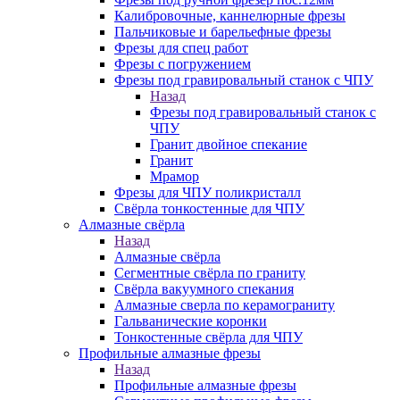
Калибровочные, каннелюрные фрезы
Пальчиковые и барельефные фрезы
Фрезы для спец работ
Фрезы с погружением
Фрезы под гравировальный станок с ЧПУ
Назад
Фрезы под гравировальный станок с
ЧПУ
Гранит двойное спекание
Гранит
Мрамор
Фрезы для ЧПУ поликристалл
Свёрла тонкостенные для ЧПУ
Алмазные свёрла
Назад
Алмазные свёрла
Сегментные свёрла по граниту
Свёрла вакуумного спекания
Алмазные сверла по керамограниту
Гальванические коронки
Тонкостенные свёрла для ЧПУ
Профильные алмазные фрезы
Назад
Профильные алмазные фрезы