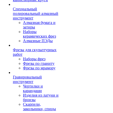
Специальный
полировальный алмазный
инструмент
Алмазная бумага и
затиры
Наборы
керамических фрез
Алмазные ПЭДы
Фрезы для скульптурных
работ
Наборы фрез
Фрезы по граниту
Фрезы по мрамору
Гравировальный
инструмент
Чертилки и
карандаши
Изделия из латуни и
бронзы
Скарпели,
закольники, спицы