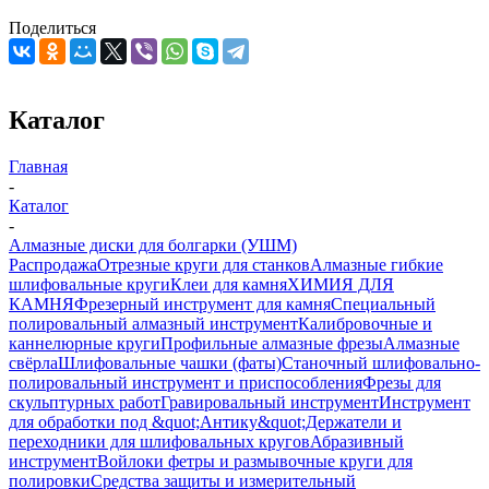
Поделиться
Каталог
Главная
-
Каталог
-
Алмазные диски для болгарки (УШМ)
Распродажа
Отрезные круги для станков
Алмазные гибкие
шлифовальные круги
Клеи для камня
ХИМИЯ ДЛЯ
КАМНЯ
Фрезерный инструмент для камня
Специальный
полировальный алмазный инструмент
Калибровочные и
каннелюрные круги
Профильные алмазные фрезы
Алмазные
свёрла
Шлифовальные чашки (фаты)
Станочный шлифовально-
полировальный инструмент и приспособления
Фрезы для
скульптурных работ
Гравировальный инструмент
Инструмент
для обработки под &quot;Антику&quot;
Держатели и
переходники для шлифовальных кругов
Абразивный
инструмент
Войлоки фетры и размывочные круги для
полировки
Средства защиты и измерительный