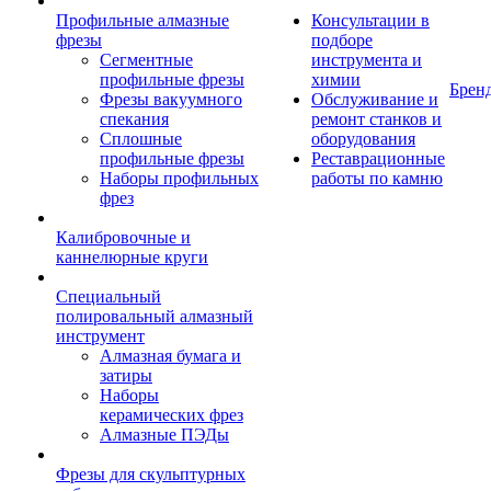
Профильные алмазные
Консультации в
фрезы
подборе
Сегментные
инструмента и
профильные фрезы
химии
Брен
Фрезы вакуумного
Обслуживание и
спекания
ремонт станков и
Сплошные
оборудования
профильные фрезы
Реставрационные
Наборы профильных
работы по камню
фрез
Калибровочные и
каннелюрные круги
Специальный
полировальный алмазный
инструмент
Алмазная бумага и
затиры
Наборы
керамических фрез
Алмазные ПЭДы
Фрезы для скульптурных