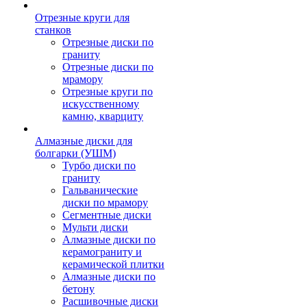
Отрезные круги для
станков
Отрезные диски по
граниту
Отрезные диски по
мрамору
Отрезные круги по
искусственному
камню, кварциту
Алмазные диски для
болгарки (УШМ)
Турбо диски по
граниту
Гальванические
диски по мрамору
Сегментные диски
Мульти диски
Алмазные диски по
керамограниту и
керамической плитки
Алмазные диски по
бетону
Расшивочные диски