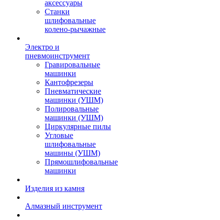
аксессуары
Станки
шлифовальные
колено-рычажные
Электро и
пневмоинструмент
Гравировальные
машинки
Кантофрезеры
Пневматические
машинки (УШМ)
Полировальные
машинки (УШМ)
Циркулярные пилы
Угловые
шлифовальные
машины (УШМ)
Прямошлифовальные
машинки
Изделия из камня
Алмазный инструмент