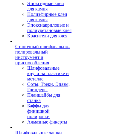
Эпоксидные клеи
для камня
Полиэфирные клеи
для камня
Эпоксиакриловые и
полиуретановые клея
Красители для клея
Станочный шлифовально-
полировальный
инструмент и
приспособления
Шлифовальные
круги на пластике и
металле
Соты, Треки, Эпазы,
Гриндеры
Планшайбы для
станка
Баффы для
финишной
полировки
Алмазные фикерты
Шлифовальные чашки