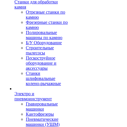
Станки для обработки
камня
Отрезные станки по
камню
Фрезерные станки по
камню
Полировальные
машины по камню
Б/У Оборудование
Строительные
пылесосы
Пескоструйное
оборудование и
аксессуары
Станки
шлифовальные
колено-рычажные
Электро и
пневмоинструмент
Гравировальные
машинки
Кантофрезеры
Пневматические
машинки (УШМ)