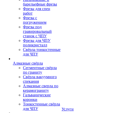
барельефные фрезы
Фрезы для спец
работ
Фрезы с
погружением
Фрезы под
гравировальный
станок с ЧПУ
Фрезы для ЧПУ
поликристалл
Свёрла тонкостенные
для ЧПУ
Алмазные свёрла
Сегментные свёрла
по граниту
Свёрла вакуумного
спекания
Алмазные сверла по
керамограниту
Гальванические
коронки
Тонкостенные свёрла
для ЧПУ
Услуги