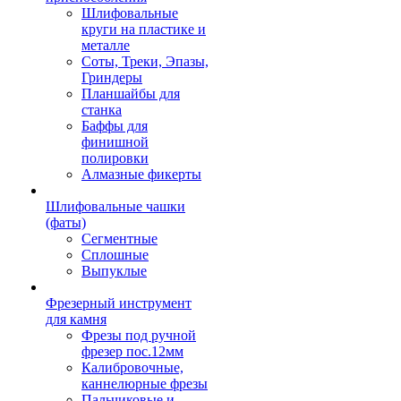
Шлифовальные
круги на пластике и
металле
Соты, Треки, Эпазы,
Гриндеры
Планшайбы для
станка
Баффы для
финишной
полировки
Алмазные фикерты
Шлифовальные чашки
(фаты)
Сегментные
Сплошные
Выпуклые
Фрезерный инструмент
для камня
Фрезы под ручной
фрезер пос.12мм
Калибровочные,
каннелюрные фрезы
Пальчиковые и