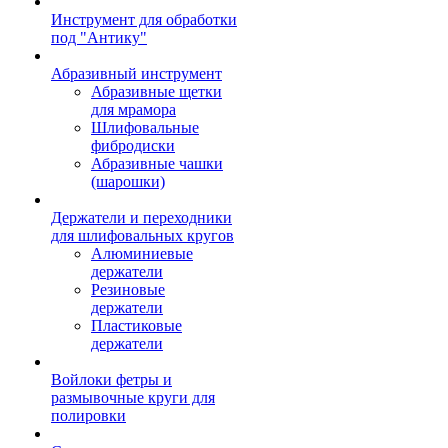
Инструмент для обработки
под "Антику"
Абразивный инструмент
Абразивные щетки
для мрамора
Шлифовальные
фибродиски
Абразивные чашки
(шарошки)
Держатели и переходники
для шлифовальных кругов
Алюминиевые
держатели
Резиновые
держатели
Пластиковые
держатели
Войлоки фетры и
размывочные круги для
полировки