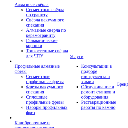
Алмазные свёрла
Сегментные свёрла
по граниту
Свёрла вакуумного
спекания
Алмазные сверла по
керамограниту
Гальванические
коронки
Тонкостенные свёрла
для ЧПУ
Услуги
Профильные алмазные
Консультации в
фрезы
подборе
Сегментные
инструмента и
профильные фрезы
химии
Брен
Фрезы вакуумного
Обслуживание и
спекания
ремонт станков и
Сплошные
оборудования
профильные фрезы
Реставрационные
Наборы профильных
работы по камню
фрез
Калибровочные и
каннелюрные круги