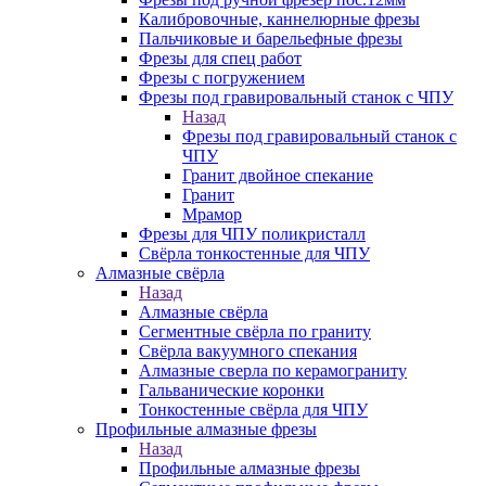
Калибровочные, каннелюрные фрезы
Пальчиковые и барельефные фрезы
Фрезы для спец работ
Фрезы с погружением
Фрезы под гравировальный станок с ЧПУ
Назад
Фрезы под гравировальный станок с
ЧПУ
Гранит двойное спекание
Гранит
Мрамор
Фрезы для ЧПУ поликристалл
Свёрла тонкостенные для ЧПУ
Алмазные свёрла
Назад
Алмазные свёрла
Сегментные свёрла по граниту
Свёрла вакуумного спекания
Алмазные сверла по керамограниту
Гальванические коронки
Тонкостенные свёрла для ЧПУ
Профильные алмазные фрезы
Назад
Профильные алмазные фрезы