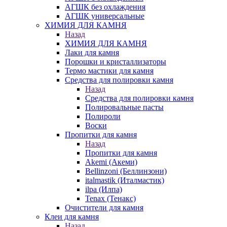
АГШК без охлаждения
АГШК универсальные
ХИМИЯ ДЛЯ КАМНЯ
Назад
ХИМИЯ ДЛЯ КАМНЯ
Лаки для камня
Порошки и кристаллизаторы
Термо мастики для камня
Средства для полировки камня
Назад
Средства для полировки камня
Полировальные пасты
Полироли
Воски
Пропитки для камня
Назад
Пропитки для камня
Akemi (Акеми)
Bellinzoni (Беллинзони)
italmastik (Италмастик)
ilpa (Илпа)
Tenax (Тенакс)
Очистители для камня
Клеи для камня
Назад