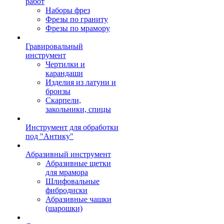
работ
Наборы фрез
Фрезы по граниту
Фрезы по мрамору
Гравировальный
инструмент
Чертилки и
карандаши
Изделия из латуни и
бронзы
Скарпели,
закольники, спицы
Инструмент для обработки
под "Антику"
Абразивный инструмент
Абразивные щетки
для мрамора
Шлифовальные
фибродиски
Абразивные чашки
(шарошки)