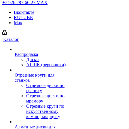
+7 926 287-66-27
МАХ
Вконтакте
RUTUBE
Max
Каталог
Распродажа
Диски
АГШК (черепашки)
Отрезные круги для
станков
Отрезные диски по
граниту
Отрезные диски по
мрамору
Отрезные круги по
искусственному
камню, кварциту
Алмазные диски для