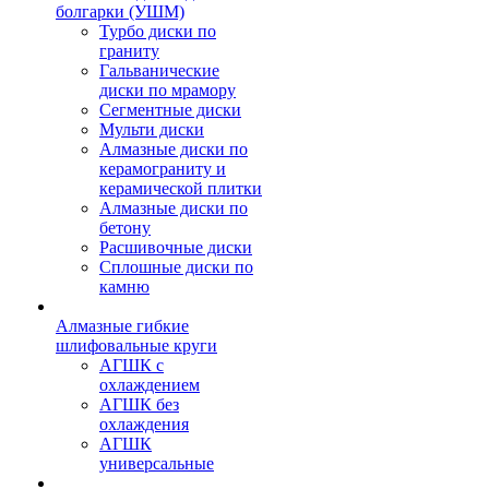
болгарки (УШМ)
Турбо диски по
граниту
Гальванические
диски по мрамору
Сегментные диски
Мульти диски
Алмазные диски по
керамограниту и
керамической плитки
Алмазные диски по
бетону
Расшивочные диски
Сплошные диски по
камню
Алмазные гибкие
шлифовальные круги
АГШК с
охлаждением
АГШК без
охлаждения
АГШК
универсальные