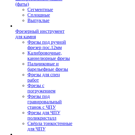
(фаты)
Сегментные
Сплошные
Выпуклые
Фрезерный инструмент
для камня
Фрезы под ручной
фрезер пос.12мм
Калибровочные,
каннелюрные фрезы
Пальчиковые и
барельефные фрезы
Фрезы для спец
работ
Фрезы с
погружением
Фрезы под
гравировальный
станок с ЧПУ
Фрезы для ЧПУ
поликристалл
Свёрла тонкостенные
для ЧПУ