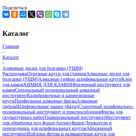
Поделиться
Каталог
Главная
-
Каталог
-
Алмазные диски для болгарки (УШМ)
Распродажа
Отрезные круги для станков
Алмазные диски для
болгарки (УШМ)
Алмазные гибкие шлифовальные круги
Клеи
для камня
ХИМИЯ ДЛЯ КАМНЯ
Фрезерный инструмент для
камня
Специальный полировальный алмазный
инструмент
Калибровочные и каннелюрные
круги
Профильные алмазные фрезы
Алмазные
свёрла
Шлифовальные чашки (фаты)
Станочный шлифовально-
полировальный инструмент и приспособления
Фрезы для
скульптурных работ
Гравировальный инструмент
Инструмент
для обработки под &quot;Антику&quot;
Держатели и
переходники для шлифовальных кругов
Абразивный
инструмент
Войлоки фетры и размывочные круги для