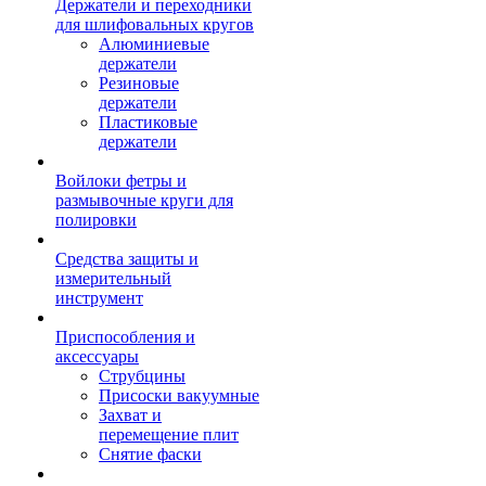
Держатели и переходники
для шлифовальных кругов
Алюминиевые
держатели
Резиновые
держатели
Пластиковые
держатели
Войлоки фетры и
размывочные круги для
полировки
Средства защиты и
измерительный
инструмент
Приспособления и
аксессуары
Струбцины
Присоски вакуумные
Захват и
перемещение плит
Снятие фаски