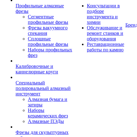
Профильные алмазные
Консультации в
фрезы
подборе
Сегментные
инструмента и
профильные фрезы
химии
Брен
Фрезы вакуумного
Обслуживание и
спекания
ремонт станков и
Сплошные
оборудования
профильные фрезы
Реставрационные
Наборы профильных
работы по камню
фрез
Калибровочные и
каннелюрные круги
Специальный
полировальный алмазный
инструмент
Алмазная бумага и
затиры
Наборы
керамических фрез
Алмазные ПЭДы
Фрезы для скульптурных