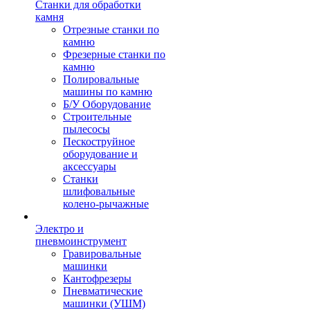
Станки для обработки
камня
Отрезные станки по
камню
Фрезерные станки по
камню
Полировальные
машины по камню
Б/У Оборудование
Строительные
пылесосы
Пескоструйное
оборудование и
аксессуары
Станки
шлифовальные
колено-рычажные
Электро и
пневмоинструмент
Гравировальные
машинки
Кантофрезеры
Пневматические
машинки (УШМ)