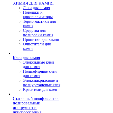
ХИМИЯ ДЛЯ КАМНЯ
Лаки для камня
Порошки и
кристаллизаторы
Термо мастики для
камня
Средства для
полировки камня
Пропитки для камня
Очистители для
камня
Клеи для камня
Эпоксидные клеи
для камня
Полиэфирные клеи
для камня
Эпоксиакриловые и
полиуретановые клея
Красители для клея
Станочный шлифовально-
полировальный
инструмент и
приспособления