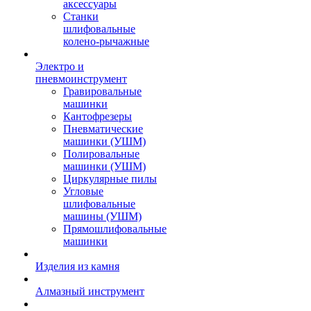
аксессуары
Станки
шлифовальные
колено-рычажные
Электро и
пневмоинструмент
Гравировальные
машинки
Кантофрезеры
Пневматические
машинки (УШМ)
Полировальные
машинки (УШМ)
Циркулярные пилы
Угловые
шлифовальные
машины (УШМ)
Прямошлифовальные
машинки
Изделия из камня
Алмазный инструмент