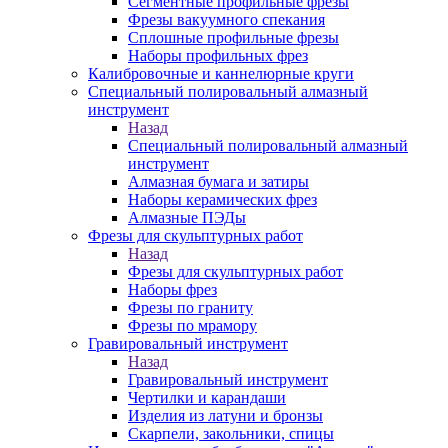
Сегментные профильные фрезы
Фрезы вакуумного спекания
Сплошные профильные фрезы
Наборы профильных фрез
Калибровочные и каннелюрные круги
Специальный полировальный алмазный
инструмент
Назад
Специальный полировальный алмазный
инструмент
Алмазная бумага и затиры
Наборы керамических фрез
Алмазные ПЭДы
Фрезы для скульптурных работ
Назад
Фрезы для скульптурных работ
Наборы фрез
Фрезы по граниту
Фрезы по мрамору
Гравировальный инструмент
Назад
Гравировальный инструмент
Чертилки и карандаши
Изделия из латуни и бронзы
Скарпели, закольники, спицы