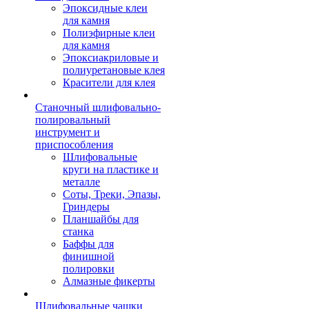
Эпоксидные клеи
для камня
Полиэфирные клеи
для камня
Эпоксиакриловые и
полиуретановые клея
Красители для клея
Станочный шлифовально-
полировальный
инструмент и
приспособления
Шлифовальные
круги на пластике и
металле
Соты, Треки, Эпазы,
Гриндеры
Планшайбы для
станка
Баффы для
финишной
полировки
Алмазные фикерты
Шлифовальные чашки