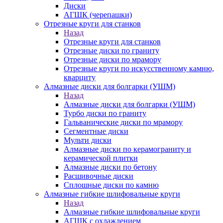
Диски
АГШК (черепашки)
Отрезные круги для станков
Назад
Отрезные круги для станков
Отрезные диски по граниту
Отрезные диски по мрамору
Отрезные круги по искусственному камню,
кварциту
Алмазные диски для болгарки (УШМ)
Назад
Алмазные диски для болгарки (УШМ)
Турбо диски по граниту
Гальванические диски по мрамору
Сегментные диски
Мульти диски
Алмазные диски по керамограниту и
керамической плитки
Алмазные диски по бетону
Расшивочные диски
Сплошные диски по камню
Алмазные гибкие шлифовальные круги
Назад
Алмазные гибкие шлифовальные круги
АГШК с охлаждением