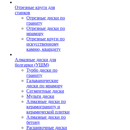
Отрезные круги для
станков
Отрезные диски по
граниту
Отрезные диски по
мрамору
Отрезные круги по
искусственному
камню, кварциту
Алмазные диски для
болгарки (УШМ)
Турбо диски по
граниту
Гальванические
диски по мрамору
Сегментные диски
Мульти диски
Алмазные диски по
керамограниту и
керамической плитки
Алмазные диски по
бетону
Расшивочные диски