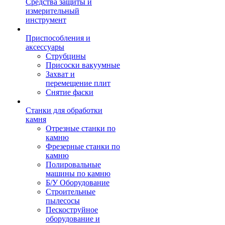
Средства защиты и
измерительный
инструмент
Приспособления и
аксессуары
Струбцины
Присоски вакуумные
Захват и
перемещение плит
Снятие фаски
Станки для обработки
камня
Отрезные станки по
камню
Фрезерные станки по
камню
Полировальные
машины по камню
Б/У Оборудование
Строительные
пылесосы
Пескоструйное
оборудование и