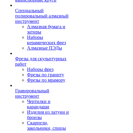
Специальный
полировальный алмазный
инструмент
Алмазная бумага и
затиры
Наборы
керамических фрез
Алмазные ПЭДы
Фрезы для скульптурных
работ
Наборы фрез
Фрезы по граниту
Фрезы по мрамору
Гравировальный
инструмент
Чертилки и
карандаши
Изделия из латуни и
бронзы
Скарпели,
закольники, спицы