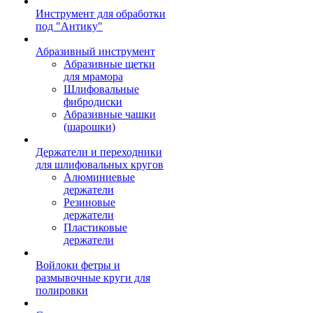
Инструмент для обработки
под "Антику"
Абразивный инструмент
Абразивные щетки
для мрамора
Шлифовальные
фибродиски
Абразивные чашки
(шарошки)
Держатели и переходники
для шлифовальных кругов
Алюминиевые
держатели
Резиновые
держатели
Пластиковые
держатели
Войлоки фетры и
размывочные круги для
полировки