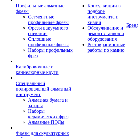
Профильные алмазные
Консультации в
фрезы
подборе
Сегментные
инструмента и
профильные фрезы
химии
Брен
Фрезы вакуумного
Обслуживание и
спекания
ремонт станков и
Сплошные
оборудования
профильные фрезы
Реставрационные
Наборы профильных
работы по камню
фрез
Калибровочные и
каннелюрные круги
Специальный
полировальный алмазный
инструмент
Алмазная бумага и
затиры
Наборы
керамических фрез
Алмазные ПЭДы
Фрезы для скульптурных