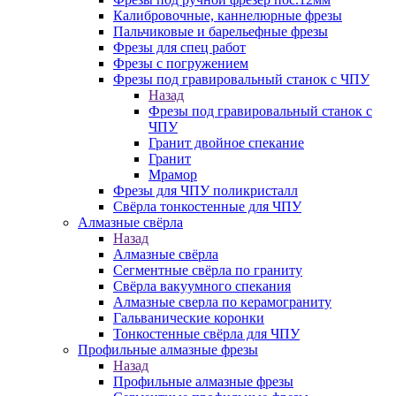
Калибровочные, каннелюрные фрезы
Пальчиковые и барельефные фрезы
Фрезы для спец работ
Фрезы с погружением
Фрезы под гравировальный станок с ЧПУ
Назад
Фрезы под гравировальный станок с
ЧПУ
Гранит двойное спекание
Гранит
Мрамор
Фрезы для ЧПУ поликристалл
Свёрла тонкостенные для ЧПУ
Алмазные свёрла
Назад
Алмазные свёрла
Сегментные свёрла по граниту
Свёрла вакуумного спекания
Алмазные сверла по керамограниту
Гальванические коронки
Тонкостенные свёрла для ЧПУ
Профильные алмазные фрезы
Назад
Профильные алмазные фрезы