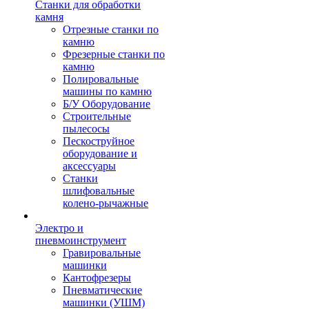
Станки для обработки
камня
Отрезные станки по
камню
Фрезерные станки по
камню
Полировальные
машины по камню
Б/У Оборудование
Строительные
пылесосы
Пескоструйное
оборудование и
аксессуары
Станки
шлифовальные
колено-рычажные
Электро и
пневмоинструмент
Гравировальные
машинки
Кантофрезеры
Пневматические
машинки (УШМ)