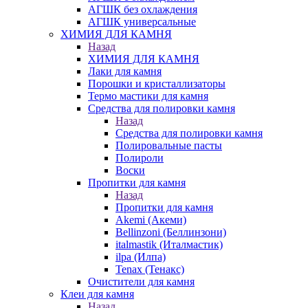
АГШК без охлаждения
АГШК универсальные
ХИМИЯ ДЛЯ КАМНЯ
Назад
ХИМИЯ ДЛЯ КАМНЯ
Лаки для камня
Порошки и кристаллизаторы
Термо мастики для камня
Средства для полировки камня
Назад
Средства для полировки камня
Полировальные пасты
Полироли
Воски
Пропитки для камня
Назад
Пропитки для камня
Akemi (Акеми)
Bellinzoni (Беллинзони)
italmastik (Италмастик)
ilpa (Илпа)
Tenax (Тенакс)
Очистители для камня
Клеи для камня
Назад