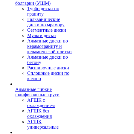
болгарки (УШМ)
Турбо диски по
граниту
Гальванические
диски по мрамору
Сегментные диски
Мульти диски
Алмазные диски по
керамограниту и
керамической плитки
Алмазные диски по
бетону
Расшивочные диски
Сплошные диски по
камню
Алмазные гибкие
шлифовальные круги
АГШК с
охлаждением
АГШК без
охлаждения
АГШК
универсальные