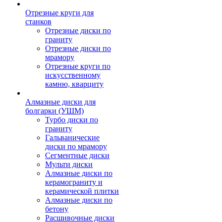
Отрезные круги для
станков
Отрезные диски по
граниту
Отрезные диски по
мрамору
Отрезные круги по
искусственному
камню, кварциту
Алмазные диски для
болгарки (УШМ)
Турбо диски по
граниту
Гальванические
диски по мрамору
Сегментные диски
Мульти диски
Алмазные диски по
керамограниту и
керамической плитки
Алмазные диски по
бетону
Расшивочные диски