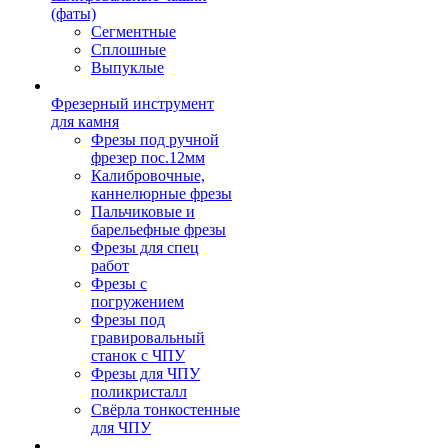
(фаты)
Сегментные
Сплошные
Выпуклые
Фрезерный инструмент
для камня
Фрезы под ручной
фрезер пос.12мм
Калибровочные,
каннелюрные фрезы
Пальчиковые и
барельефные фрезы
Фрезы для спец
работ
Фрезы с
погружением
Фрезы под
гравировальный
станок с ЧПУ
Фрезы для ЧПУ
поликристалл
Свёрла тонкостенные
для ЧПУ