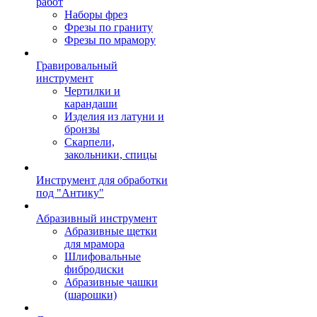
работ
Наборы фрез
Фрезы по граниту
Фрезы по мрамору
Гравировальный
инструмент
Чертилки и
карандаши
Изделия из латуни и
бронзы
Скарпели,
закольники, спицы
Инструмент для обработки
под "Антику"
Абразивный инструмент
Абразивные щетки
для мрамора
Шлифовальные
фибродиски
Абразивные чашки
(шарошки)