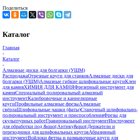
Поделиться
Каталог
Главная
-
Каталог
-
Алмазные диски для болгарки (УШМ)
Распродажа
Отрезные круги для станков
Алмазные диски для
болгарки (УШМ)
Алмазные гибкие шлифовальные круги
Клеи
для камня
ХИМИЯ ДЛЯ КАМНЯ
Фрезерный инструмент для
камня
Специальный полировальный алмазный
инструмент
Калибровочные и каннелюрные
круги
Профильные алмазные фрезы
Алмазные
свёрла
Шлифовальные чашки (фаты)
Станочный шлифовально-
полировальный инструмент и приспособления
Фрезы для
скульптурных работ
Гравировальный инструмент
Инструмент
для обработки под &quot;Антику&quot;
Держатели и
переходники для шлифовальных кругов
Абразивный
инструмент
Войлоки фетры и размывочные круги для