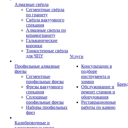
Алмазные свёрла
Сегментные свёрла
по граниту
Свёрла вакуумного
спекания
Алмазные сверла по
керамограниту
Гальванические
коронки
Тонкостенные свёрла
для ЧПУ
Услуги
Профильные алмазные
Консультации в
фрезы
подборе
Сегментные
инструмента и
профильные фрезы
химии
Брен
Фрезы вакуумного
Обслуживание и
спекания
ремонт станков и
Сплошные
оборудования
профильные фрезы
Реставрационные
Наборы профильных
работы по камню
фрез
Калибровочные и
каннелюрные круги