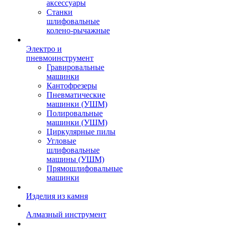
аксессуары
Станки
шлифовальные
колено-рычажные
Электро и
пневмоинструмент
Гравировальные
машинки
Кантофрезеры
Пневматические
машинки (УШМ)
Полировальные
машинки (УШМ)
Циркулярные пилы
Угловые
шлифовальные
машины (УШМ)
Прямошлифовальные
машинки
Изделия из камня
Алмазный инструмент