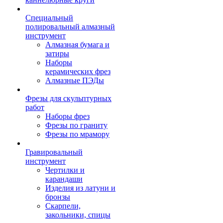
Специальный
полировальный алмазный
инструмент
Алмазная бумага и
затиры
Наборы
керамических фрез
Алмазные ПЭДы
Фрезы для скульптурных
работ
Наборы фрез
Фрезы по граниту
Фрезы по мрамору
Гравировальный
инструмент
Чертилки и
карандаши
Изделия из латуни и
бронзы
Скарпели,
закольники, спицы