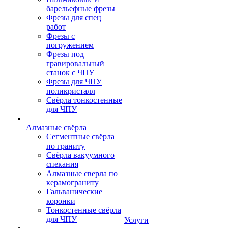
барельефные фрезы
Фрезы для спец
работ
Фрезы с
погружением
Фрезы под
гравировальный
станок с ЧПУ
Фрезы для ЧПУ
поликристалл
Свёрла тонкостенные
для ЧПУ
Алмазные свёрла
Сегментные свёрла
по граниту
Свёрла вакуумного
спекания
Алмазные сверла по
керамограниту
Гальванические
коронки
Тонкостенные свёрла
для ЧПУ
Услуги