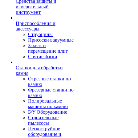
Средства защиты и
измерительный
инструмент
Приспособления и
аксессуары
Струбцины
Присоски вакуумные
Захват и
перемещение плит
Снятие фаски
Станки для обработки
камня
Отрезные станки по
камню
Фрезерные станки по
камню
Полировальные
машины по камню
Б/У Оборудование
Строительные
пылесосы
Пескоструйное
оборудование и