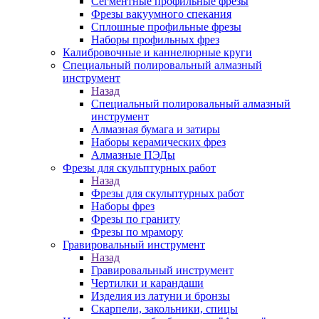
Сегментные профильные фрезы
Фрезы вакуумного спекания
Сплошные профильные фрезы
Наборы профильных фрез
Калибровочные и каннелюрные круги
Специальный полировальный алмазный
инструмент
Назад
Специальный полировальный алмазный
инструмент
Алмазная бумага и затиры
Наборы керамических фрез
Алмазные ПЭДы
Фрезы для скульптурных работ
Назад
Фрезы для скульптурных работ
Наборы фрез
Фрезы по граниту
Фрезы по мрамору
Гравировальный инструмент
Назад
Гравировальный инструмент
Чертилки и карандаши
Изделия из латуни и бронзы
Скарпели, закольники, спицы