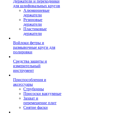
Держатели и переходники
для шлифовальных кругов
Алюминиевые
держатели
Резиновые
держатели
Пластиковые
держатели
Войлоки фетры и
размывочные круги для
полировки
Средства защиты и
измерительный
инструмент
Приспособления и
аксессуары
Струбцины
Присоски вакуумные
Захват и
перемещение плит
Снятие фаски