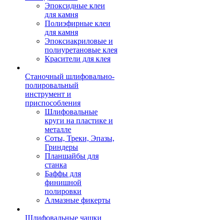
Эпоксидные клеи
для камня
Полиэфирные клеи
для камня
Эпоксиакриловые и
полиуретановые клея
Красители для клея
Станочный шлифовально-
полировальный
инструмент и
приспособления
Шлифовальные
круги на пластике и
металле
Соты, Треки, Эпазы,
Гриндеры
Планшайбы для
станка
Баффы для
финишной
полировки
Алмазные фикерты
Шлифовальные чашки