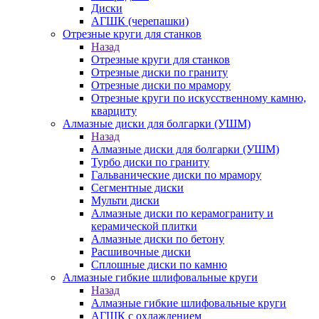
Диски
АГШК (черепашки)
Отрезные круги для станков
Назад
Отрезные круги для станков
Отрезные диски по граниту
Отрезные диски по мрамору
Отрезные круги по искусственному камню,
кварциту
Алмазные диски для болгарки (УШМ)
Назад
Алмазные диски для болгарки (УШМ)
Турбо диски по граниту
Гальванические диски по мрамору
Сегментные диски
Мульти диски
Алмазные диски по керамограниту и
керамической плитки
Алмазные диски по бетону
Расшивочные диски
Сплошные диски по камню
Алмазные гибкие шлифовальные круги
Назад
Алмазные гибкие шлифовальные круги
АГШК с охлаждением