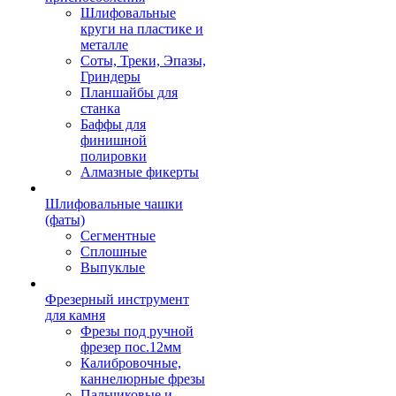
Шлифовальные
круги на пластике и
металле
Соты, Треки, Эпазы,
Гриндеры
Планшайбы для
станка
Баффы для
финишной
полировки
Алмазные фикерты
Шлифовальные чашки
(фаты)
Сегментные
Сплошные
Выпуклые
Фрезерный инструмент
для камня
Фрезы под ручной
фрезер пос.12мм
Калибровочные,
каннелюрные фрезы
Пальчиковые и