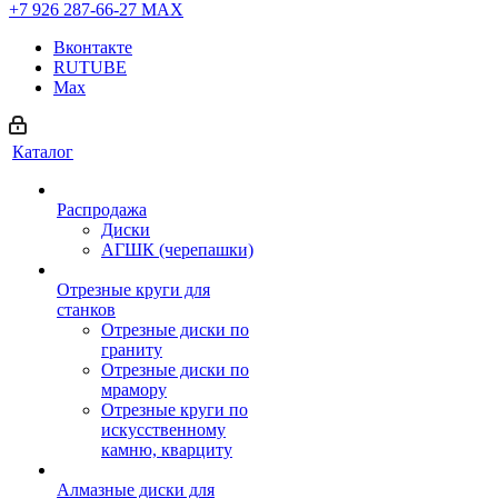
+7 926 287-66-27
МАХ
Вконтакте
RUTUBE
Max
Каталог
Распродажа
Диски
АГШК (черепашки)
Отрезные круги для
станков
Отрезные диски по
граниту
Отрезные диски по
мрамору
Отрезные круги по
искусственному
камню, кварциту
Алмазные диски для