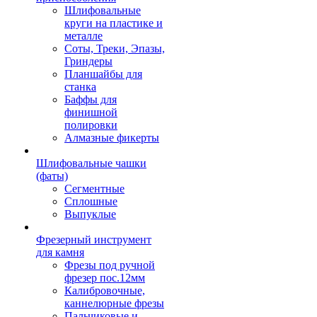
Шлифовальные
круги на пластике и
металле
Соты, Треки, Эпазы,
Гриндеры
Планшайбы для
станка
Баффы для
финишной
полировки
Алмазные фикерты
Шлифовальные чашки
(фаты)
Сегментные
Сплошные
Выпуклые
Фрезерный инструмент
для камня
Фрезы под ручной
фрезер пос.12мм
Калибровочные,
каннелюрные фрезы
Пальчиковые и