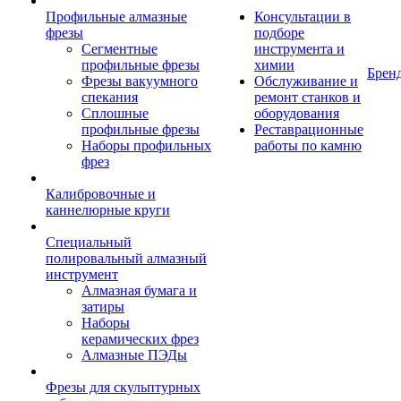
Профильные алмазные
Консультации в
фрезы
подборе
Сегментные
инструмента и
профильные фрезы
химии
Брен
Фрезы вакуумного
Обслуживание и
спекания
ремонт станков и
Сплошные
оборудования
профильные фрезы
Реставрационные
Наборы профильных
работы по камню
фрез
Калибровочные и
каннелюрные круги
Специальный
полировальный алмазный
инструмент
Алмазная бумага и
затиры
Наборы
керамических фрез
Алмазные ПЭДы
Фрезы для скульптурных