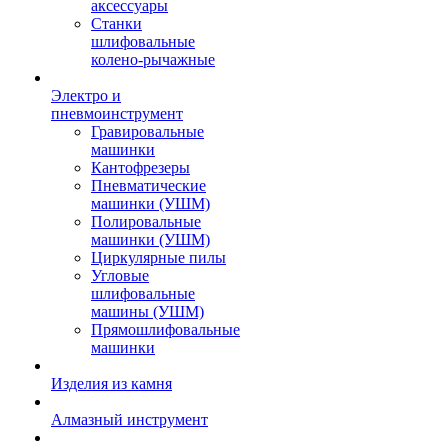
аксессуары
Станки
шлифовальные
колено-рычажные
Электро и
пневмоинструмент
Гравировальные
машинки
Кантофрезеры
Пневматические
машинки (УШМ)
Полировальные
машинки (УШМ)
Циркулярные пилы
Угловые
шлифовальные
машины (УШМ)
Прямошлифовальные
машинки
Изделия из камня
Алмазный инструмент