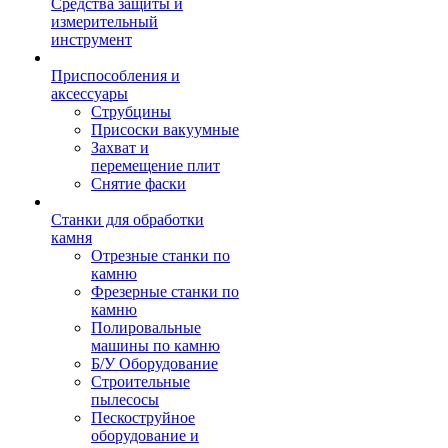
Средства защиты и
измерительный
инструмент
Приспособления и
аксессуары
Струбцины
Присоски вакуумные
Захват и
перемещение плит
Снятие фаски
Станки для обработки
камня
Отрезные станки по
камню
Фрезерные станки по
камню
Полировальные
машины по камню
Б/У Оборудование
Строительные
пылесосы
Пескоструйное
оборудование и