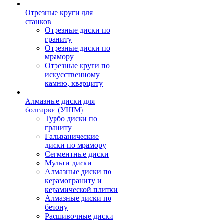
Отрезные круги для
станков
Отрезные диски по
граниту
Отрезные диски по
мрамору
Отрезные круги по
искусственному
камню, кварциту
Алмазные диски для
болгарки (УШМ)
Турбо диски по
граниту
Гальванические
диски по мрамору
Сегментные диски
Мульти диски
Алмазные диски по
керамограниту и
керамической плитки
Алмазные диски по
бетону
Расшивочные диски