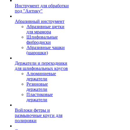
Инструмент для обработки
под "Антику"
Абразивный инструмент
Абразивные щетки
для мрамора
Шлифовальные
фибродиски
Абразивные чашки
(шарошки)
Держатели и переходники
для шлифовальных кругов
Алюминиевые
держатели
Резиновые
держатели
Пластиковые
держатели
Войлоки фетры и
размывочные круги для
полировки