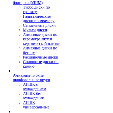
болгарки (УШМ)
Турбо диски по
граниту
Гальванические
диски по мрамору
Сегментные диски
Мульти диски
Алмазные диски по
керамограниту и
керамической плитки
Алмазные диски по
бетону
Расшивочные диски
Сплошные диски по
камню
Алмазные гибкие
шлифовальные круги
АГШК с
охлаждением
АГШК без
охлаждения
АГШК
универсальные