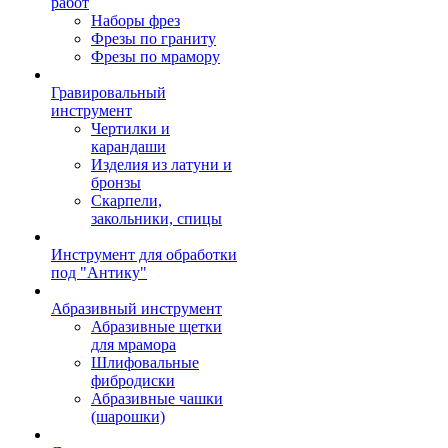
работ
Наборы фрез
Фрезы по граниту
Фрезы по мрамору
Гравировальный
инструмент
Чертилки и
карандаши
Изделия из латуни и
бронзы
Скарпели,
закольники, спицы
Инструмент для обработки
под "Антику"
Абразивный инструмент
Абразивные щетки
для мрамора
Шлифовальные
фибродиски
Абразивные чашки
(шарошки)