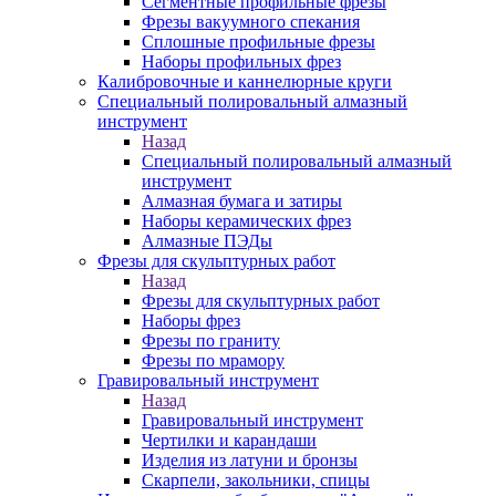
Сегментные профильные фрезы
Фрезы вакуумного спекания
Сплошные профильные фрезы
Наборы профильных фрез
Калибровочные и каннелюрные круги
Специальный полировальный алмазный
инструмент
Назад
Специальный полировальный алмазный
инструмент
Алмазная бумага и затиры
Наборы керамических фрез
Алмазные ПЭДы
Фрезы для скульптурных работ
Назад
Фрезы для скульптурных работ
Наборы фрез
Фрезы по граниту
Фрезы по мрамору
Гравировальный инструмент
Назад
Гравировальный инструмент
Чертилки и карандаши
Изделия из латуни и бронзы
Скарпели, закольники, спицы