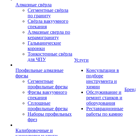
Алмазные свёрла
Сегментные свёрла
по граниту
Свёрла вакуумного
спекания
Алмазные сверла по
керамограниту
Гальванические
коронки
Тонкостенные свёрла
для ЧПУ
Услуги
Профильные алмазные
Консультации в
фрезы
подборе
Сегментные
инструмента и
профильные фрезы
химии
Брен
Фрезы вакуумного
Обслуживание и
спекания
ремонт станков и
Сплошные
оборудования
профильные фрезы
Реставрационные
Наборы профильных
работы по камню
фрез
Калибровочные и
каннелюрные круги