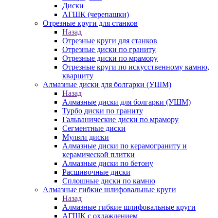
Диски
АГШК (черепашки)
Отрезные круги для станков
Назад
Отрезные круги для станков
Отрезные диски по граниту
Отрезные диски по мрамору
Отрезные круги по искусственному камню,
кварциту
Алмазные диски для болгарки (УШМ)
Назад
Алмазные диски для болгарки (УШМ)
Турбо диски по граниту
Гальванические диски по мрамору
Сегментные диски
Мульти диски
Алмазные диски по керамограниту и
керамической плитки
Алмазные диски по бетону
Расшивочные диски
Сплошные диски по камню
Алмазные гибкие шлифовальные круги
Назад
Алмазные гибкие шлифовальные круги
АГШК с охлаждением