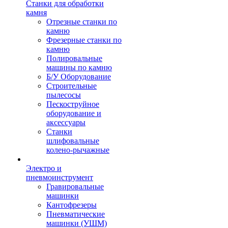
Станки для обработки
камня
Отрезные станки по
камню
Фрезерные станки по
камню
Полировальные
машины по камню
Б/У Оборудование
Строительные
пылесосы
Пескоструйное
оборудование и
аксессуары
Станки
шлифовальные
колено-рычажные
Электро и
пневмоинструмент
Гравировальные
машинки
Кантофрезеры
Пневматические
машинки (УШМ)