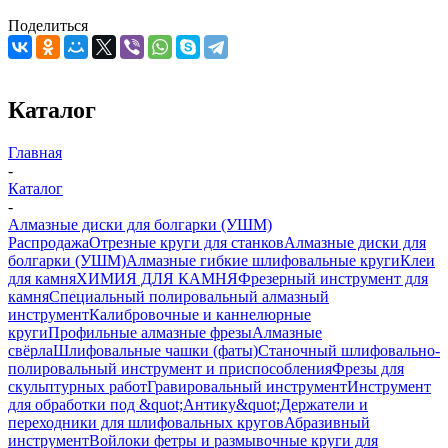
Поделиться
Каталог
Главная
-
Каталог
-
Алмазные диски для болгарки (УШМ)
Распродажа
Отрезные круги для станков
Алмазные диски для
болгарки (УШМ)
Алмазные гибкие шлифовальные круги
Клеи
для камня
ХИМИЯ ДЛЯ КАМНЯ
Фрезерный инструмент для
камня
Специальный полировальный алмазный
инструмент
Калибровочные и каннелюрные
круги
Профильные алмазные фрезы
Алмазные
свёрла
Шлифовальные чашки (фаты)
Станочный шлифовально-
полировальный инструмент и приспособления
Фрезы для
скульптурных работ
Гравировальный инструмент
Инструмент
для обработки под &quot;Антику&quot;
Держатели и
переходники для шлифовальных кругов
Абразивный
инструмент
Войлоки фетры и размывочные круги для