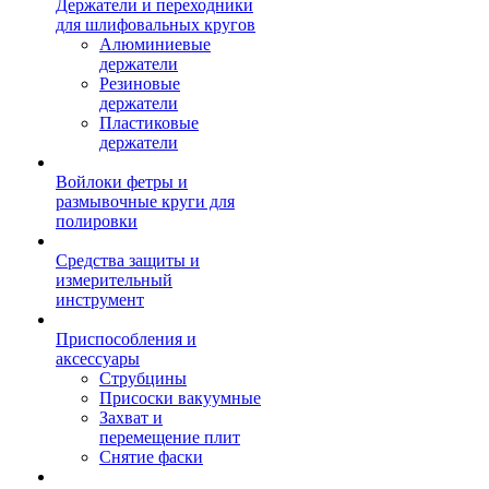
Держатели и переходники
для шлифовальных кругов
Алюминиевые
держатели
Резиновые
держатели
Пластиковые
держатели
Войлоки фетры и
размывочные круги для
полировки
Средства защиты и
измерительный
инструмент
Приспособления и
аксессуары
Струбцины
Присоски вакуумные
Захват и
перемещение плит
Снятие фаски