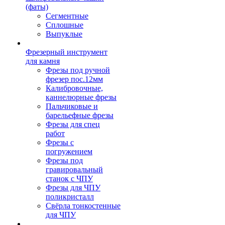
(фаты)
Сегментные
Сплошные
Выпуклые
Фрезерный инструмент
для камня
Фрезы под ручной
фрезер пос.12мм
Калибровочные,
каннелюрные фрезы
Пальчиковые и
барельефные фрезы
Фрезы для спец
работ
Фрезы с
погружением
Фрезы под
гравировальный
станок с ЧПУ
Фрезы для ЧПУ
поликристалл
Свёрла тонкостенные
для ЧПУ