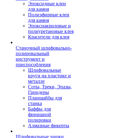
Эпоксидные клеи
для камня
Полиэфирные клеи
для камня
Эпоксиакриловые и
полиуретановые клея
Красители для клея
Станочный шлифовально-
полировальный
инструмент и
приспособления
Шлифовальные
круги на пластике и
металле
Соты, Треки, Эпазы,
Гриндеры
Планшайбы для
станка
Баффы для
финишной
полировки
Алмазные фикерты
Шлифовальные чашки