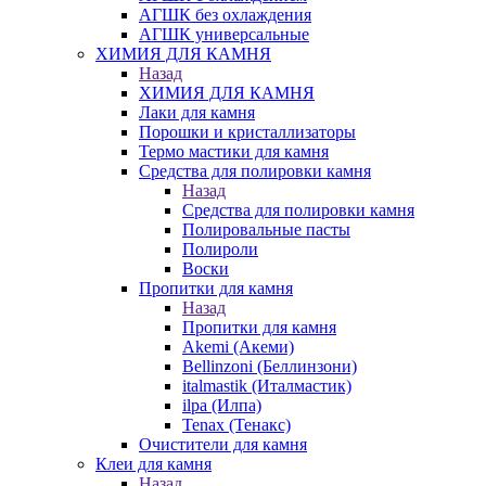
АГШК без охлаждения
АГШК универсальные
ХИМИЯ ДЛЯ КАМНЯ
Назад
ХИМИЯ ДЛЯ КАМНЯ
Лаки для камня
Порошки и кристаллизаторы
Термо мастики для камня
Средства для полировки камня
Назад
Средства для полировки камня
Полировальные пасты
Полироли
Воски
Пропитки для камня
Назад
Пропитки для камня
Akemi (Акеми)
Bellinzoni (Беллинзони)
italmastik (Италмастик)
ilpa (Илпа)
Tenax (Тенакс)
Очистители для камня
Клеи для камня
Назад