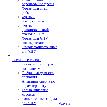
барельефные фрезы
Фрезы для спец
работ
Фрезы с
погружением
Фрезы под
гравировальный
станок с ЧПУ
Фрезы для ЧПУ
поликристалл
Свёрла тонкостенные
для ЧПУ
Алмазные свёрла
Сегментные свёрла
по граниту
Свёрла вакуумного
спекания
Алмазные сверла по
керамограниту
Гальванические
коронки
Тонкостенные свёрла
для ЧПУ
Услуги