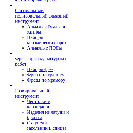
Специальный
полировальный алмазный
инструмент
Алмазная бумага и
затиры
Наборы
керамических фрез
Алмазные ПЭДы
Фрезы для скульптурных
работ
Наборы фрез
Фрезы по граниту
Фрезы по мрамору
Гравировальный
инструмент
Чертилки и
карандаши
Изделия из латуни и
бронзы
Скарпели,
закольники, спицы