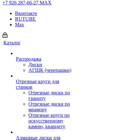
+7 926 287-66-27
МАХ
Вконтакте
RUTUBE
Max
Каталог
Распродажа
Диски
АГШК (черепашки)
Отрезные круги для
станков
Отрезные диски по
граниту
Отрезные диски по
мрамору
Отрезные круги по
искусственному
камню, кварциту
Алмазные диски для