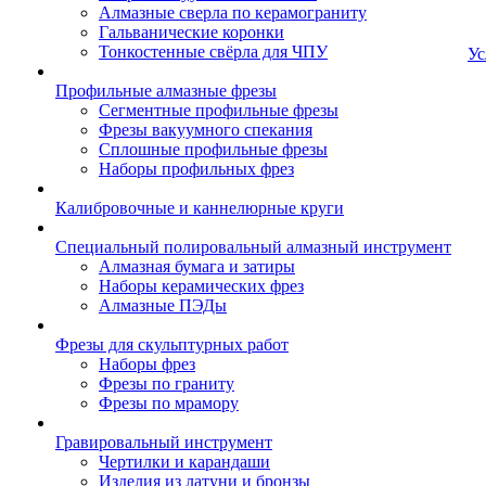
Алмазные сверла по керамограниту
Гальванические коронки
Тонкостенные свёрла для ЧПУ
Ус
Профильные алмазные фрезы
Сегментные профильные фрезы
Фрезы вакуумного спекания
Сплошные профильные фрезы
Наборы профильных фрез
Калибровочные и каннелюрные круги
Специальный полировальный алмазный инструмент
Алмазная бумага и затиры
Наборы керамических фрез
Алмазные ПЭДы
Фрезы для скульптурных работ
Наборы фрез
Фрезы по граниту
Фрезы по мрамору
Гравировальный инструмент
Чертилки и карандаши
Изделия из латуни и бронзы