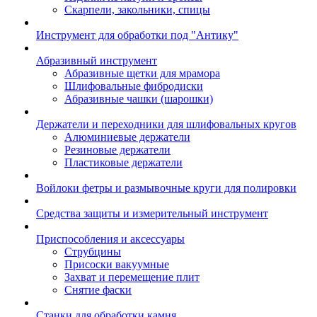
Скарпели, закольники, спицы
Инструмент для обработки под "Антику"
Абразивный инструмент
Абразивные щетки для мрамора
Шлифовальные фибродиски
Абразивные чашки (шарошки)
Держатели и переходники для шлифовальных кругов
Алюминиевые держатели
Резиновые держатели
Пластиковые держатели
Войлоки фетры и размывочные круги для полировки
Средства защиты и измерительный инструмент
Приспособления и аксессуары
Струбцины
Присоски вакуумные
Захват и перемещение плит
Снятие фаски
Станки для обработки камня