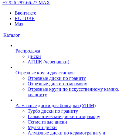
+7 926 287-66-27
МАХ
Вконтакте
RUTUBE
Max
Каталог
Распродажа
Диски
АГШК (черепашки)
Отрезные круги для станков
Отрезные диски по граниту
Отрезные диски по мрамору
Отрезные круги по искусственному камню,
кварциту
Алмазные диски для болгарки (УШМ)
Турбо диски по граниту
Гальванические диски по мрамору
Сегментные диски
Мульти диски
Алмазные диски по керамограниту и