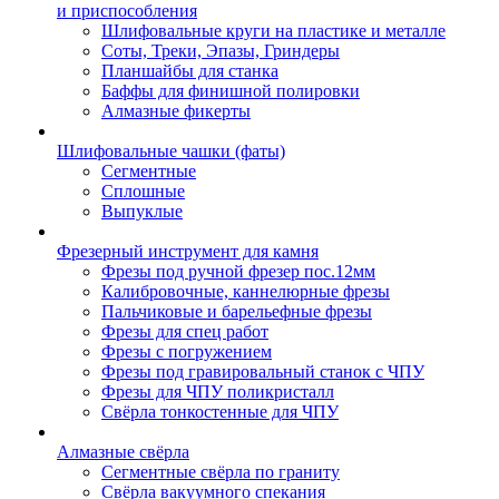
и приспособления
Шлифовальные круги на пластике и металле
Соты, Треки, Эпазы, Гриндеры
Планшайбы для станка
Баффы для финишной полировки
Алмазные фикерты
Шлифовальные чашки (фаты)
Сегментные
Сплошные
Выпуклые
Фрезерный инструмент для камня
Фрезы под ручной фрезер пос.12мм
Калибровочные, каннелюрные фрезы
Пальчиковые и барельефные фрезы
Фрезы для спец работ
Фрезы с погружением
Фрезы под гравировальный станок с ЧПУ
Фрезы для ЧПУ поликристалл
Свёрла тонкостенные для ЧПУ
Алмазные свёрла
Сегментные свёрла по граниту
Свёрла вакуумного спекания