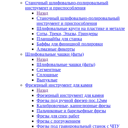
Станочный шлифовально-полировальный
инструмент и приспособления
Назад
Станочный шлифовально-полировальный
инструмент и приспособления
Шлифовальные круги на пластике и металле
Соты, Треки, Эпазы, Гриндеры
Планшайбы для станка
Баффы для финишной полировки
Алмазные фикерты
Шлифовальные чашки (фаты)
Назад
Шлифовальные чашки (фаты)
Сегментные
Сплошные
Выпуклые
Фрезерный инструмент для камня
Назад
Фрезерный инструмент для камня
Фрезы под ручной фрезер пос.12мм
Калибровочные, каннелюрные фрезы
Пальчиковые и барельефные фрезы
Фрезы для спец работ
Фрезы с погружением
Фрезы под гравировальный станок с ЧПУ