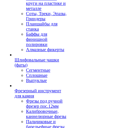
круги на пластике и
металле
Соты, Треки, Эпазы,
Гриндеры
Планшайбы для
станка
Баффы для
финишной
полировки
Алмазные фикерты
Шлифовальные чашки
(фаты)
Сегментные
Сплошные
Выпуклые
Фрезерный инструмент
для камня
Фрезы под ручной
фрезер пос.12мм
Калибровочные,
каннелюрные фрезы
Пальчиковые и
барельефные фрезы