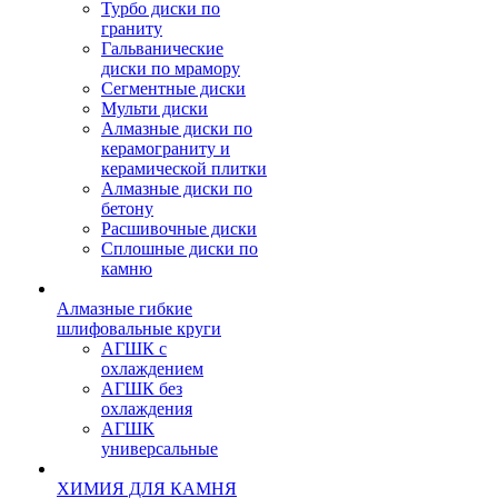
Турбо диски по
граниту
Гальванические
диски по мрамору
Сегментные диски
Мульти диски
Алмазные диски по
керамограниту и
керамической плитки
Алмазные диски по
бетону
Расшивочные диски
Сплошные диски по
камню
Алмазные гибкие
шлифовальные круги
АГШК с
охлаждением
АГШК без
охлаждения
АГШК
универсальные
ХИМИЯ ДЛЯ КАМНЯ