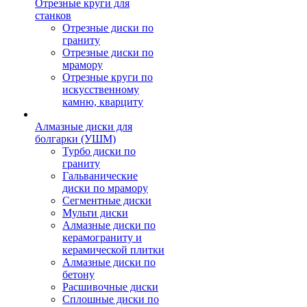
Отрезные круги для
станков
Отрезные диски по
граниту
Отрезные диски по
мрамору
Отрезные круги по
искусственному
камню, кварциту
Алмазные диски для
болгарки (УШМ)
Турбо диски по
граниту
Гальванические
диски по мрамору
Сегментные диски
Мульти диски
Алмазные диски по
керамограниту и
керамической плитки
Алмазные диски по
бетону
Расшивочные диски
Сплошные диски по