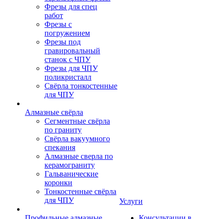
Фрезы для спец
работ
Фрезы с
погружением
Фрезы под
гравировальный
станок с ЧПУ
Фрезы для ЧПУ
поликристалл
Свёрла тонкостенные
для ЧПУ
Алмазные свёрла
Сегментные свёрла
по граниту
Свёрла вакуумного
спекания
Алмазные сверла по
керамограниту
Гальванические
коронки
Тонкостенные свёрла
для ЧПУ
Услуги
Профильные алмазные
Консультации в