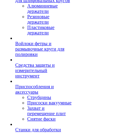
для шлифовальных кругов
Алюминиевые
держатели
Резиновые
держатели
Пластиковые
держатели
Войлоки фетры и
размывочные круги для
полировки
Средства защиты и
измерительный
инструмент
Приспособления и
аксессуары
Струбцины
Присоски вакуумные
Захват и
перемещение плит
Снятие фаски
Станки для обработки