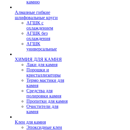
камню
Алмазные гибкие
шлифовальные круги
АГШК с
охлаждением
АГШК без
охлаждения
АГШК
универсальные
ХИМИЯ ДЛЯ КАМНЯ
Лаки для камня
Порошки и
кристаллизаторы
Термо мастики для
камня
Средства для
полировки камня
Пропитки для камня
Очистители для
камня
Клеи для камня
Эпоксидные клеи