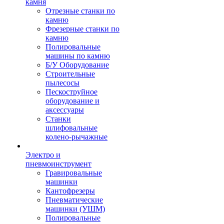
камня
Отрезные станки по
камню
Фрезерные станки по
камню
Полировальные
машины по камню
Б/У Оборудование
Строительные
пылесосы
Пескоструйное
оборудование и
аксессуары
Станки
шлифовальные
колено-рычажные
Электро и
пневмоинструмент
Гравировальные
машинки
Кантофрезеры
Пневматические
машинки (УШМ)
Полировальные