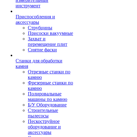
измерительный
инструмент
Приспособления и
аксессуары
Струбцины
Присоски вакуумные
Захват и
перемещение плит
Снятие фаски
Станки для обработки
камня
Отрезные станки по
камню
Фрезерные станки по
камню
Полировальные
машины по камню
Б/У Оборудование
Строительные
пылесосы
Пескоструйное
оборудование и
аксессуары