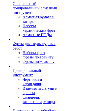
Специальный
полировальный алмазный
инструмент
Алмазная бумага и
затиры
Наборы
керамических фрез
Алмазные ПЭДы
Фрезы для скульптурных
работ
Наборы фрез
Фрезы по граниту
Фрезы по мрамору
Гравировальный
инструмент
Чертилки и
карандаши
Изделия из латуни и
бронзы
Скарпели,
закольники, спицы
Инструмент для обработки