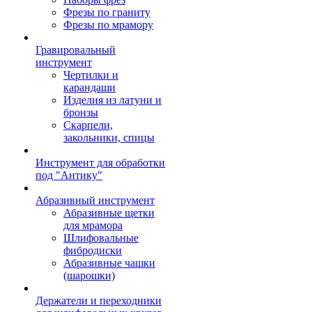
Фрезы по граниту
Фрезы по мрамору
Гравировальный
инструмент
Чертилки и
карандаши
Изделия из латуни и
бронзы
Скарпели,
закольники, спицы
Инструмент для обработки
под "Антику"
Абразивный инструмент
Абразивные щетки
для мрамора
Шлифовальные
фибродиски
Абразивные чашки
(шарошки)
Держатели и переходники