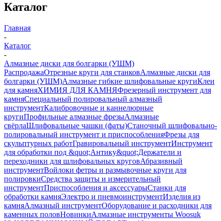
Каталог
Главная
-
Каталог
-
Алмазные диски для болгарки (УШМ)
Распродажа
Отрезные круги для станков
Алмазные диски для
болгарки (УШМ)
Алмазные гибкие шлифовальные круги
Клеи
для камня
ХИМИЯ ДЛЯ КАМНЯ
Фрезерный инструмент для
камня
Специальный полировальный алмазный
инструмент
Калибровочные и каннелюрные
круги
Профильные алмазные фрезы
Алмазные
свёрла
Шлифовальные чашки (фаты)
Станочный шлифовально-
полировальный инструмент и приспособления
Фрезы для
скульптурных работ
Гравировальный инструмент
Инструмент
для обработки под &quot;Антику&quot;
Держатели и
переходники для шлифовальных кругов
Абразивный
инструмент
Войлоки фетры и размывочные круги для
полировки
Средства защиты и измерительный
инструмент
Приспособления и аксессуары
Станки для
обработки камня
Электро и пневмоинструмент
Изделия из
камня
Алмазный инструмент
Оборудование и расходники для
каменных полов
Новинки
Алмазные инструменты Woosuk