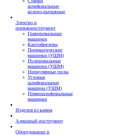
Станки
шлифовальные
колено-рычажные
Электро и
пневмоинструмент
Гравировальные
машинки
Кантофрезеры
Пневматические
машинки (УШМ)
Полировальные
машинки (УШМ)
Циркулярные пилы
Угловые
шлифовальные
машины (УШМ)
Прямошлифовальные
машинки
Изделия из камня
Алмазный инструмент
Оборудование и