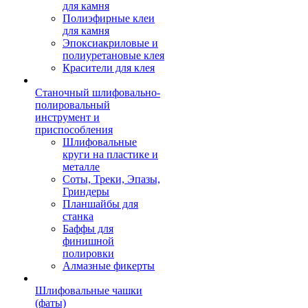
для камня
Полиэфирные клеи
для камня
Эпоксиакриловые и
полиуретановые клея
Красители для клея
Станочный шлифовально-
полировальный
инструмент и
приспособления
Шлифовальные
круги на пластике и
металле
Соты, Треки, Эпазы,
Гриндеры
Планшайбы для
станка
Баффы для
финишной
полировки
Алмазные фикерты
Шлифовальные чашки
(фаты)