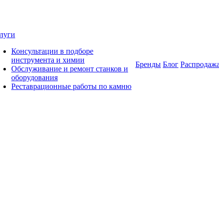
луги
Консультации в подборе
инструмента и химии
Бренды
Блог
Распродаж
Обслуживание и ремонт станков и
оборудования
Реставрационные работы по камню