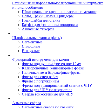
Станочный шлифовально-полировальный инструмент
и приспособления
Шлифовальные круги на пластике и металле
Соты, Треки, Эпазы, Гриндеры
Планшайбы для станка
Баффы для финишной полировки
Алмазные фикерты
Шлифовальные чашки (фаты)
Сегментные
Сплошные
Выпуклые
Фрезерный инструмент для камня
Фрезы под ручной фрезер пос.12мм
Калибровочные, каннелюрные фрезы
Пальчиковые и барельефные фрезы
Фрезы для спец работ
Фрезы с погружением
Фрезы под гравировальный станок с ЧПУ
Фрезы для ЧПУ поликристалл
Свёрла тонкостенные для ЧПУ
Алмазные свёрла
Сегментные свёрла по граниту