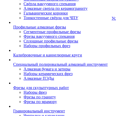
Свёрла вакуумного спекания
Алмазные сверла по керамограниту
Гальванические коронки
Тонкостенные свёрла для ЧПУ
Ус
Профильные алмазные фрезы
Сегментные профильные фрезы
Фрезы вакуумного спекания
Сплошные профильные фрезы
Наборы профильных фрез
Калибровочные и каннелюрные круги
Специальный полировальный алмазный инструмент
Алмазная бумага и затиры
Наборы керамических фрез
Алмазные ПЭДы
Фрезы для скульптурных работ
Наборы фрез
Фрезы по граниту
Фрезы по мрамору
Гравировальный инструмент
Чертилки и карандаши