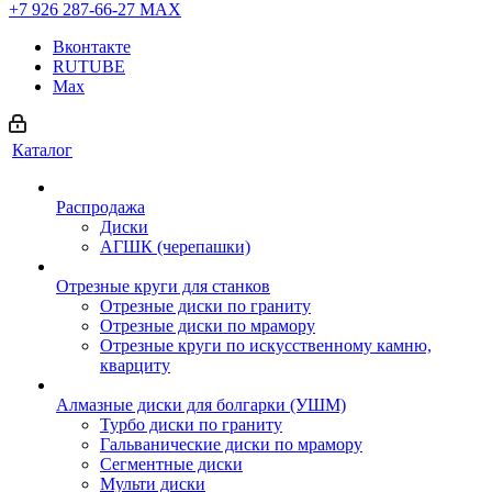
+7 926 287-66-27
МАХ
Вконтакте
RUTUBE
Max
Каталог
Распродажа
Диски
АГШК (черепашки)
Отрезные круги для станков
Отрезные диски по граниту
Отрезные диски по мрамору
Отрезные круги по искусственному камню,
кварциту
Алмазные диски для болгарки (УШМ)
Турбо диски по граниту
Гальванические диски по мрамору
Сегментные диски
Мульти диски